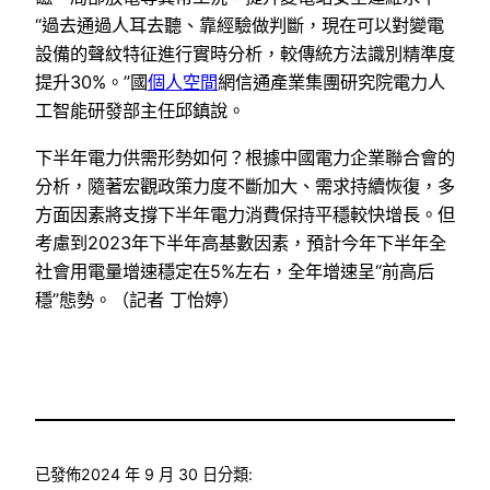
“過去通過人耳去聽、靠經驗做判斷，現在可以對變電
設備的聲紋特征進行實時分析，較傳統方法識別精準度
提升30%。”國
個人空間
網信通產業集團研究院電力人
工智能研發部主任邱鎮說。
下半年電力供需形勢如何？根據中國電力企業聯合會的
分析，隨著宏觀政策力度不斷加大、需求持續恢復，多
方面因素將支撐下半年電力消費保持平穩較快增長。但
考慮到2023年下半年高基數因素，預計今年下半年全
社會用電量增速穩定在5%左右，全年增速呈“前高后
穩”態勢。（記者 丁怡婷）
已發佈
2024 年 9 月 30 日
分類: