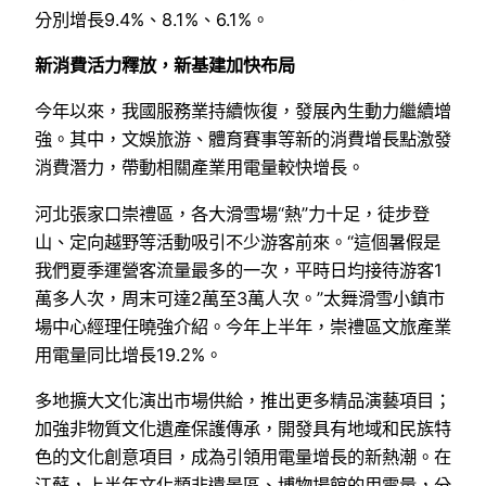
分別增長9.4%、8.1%、6.1%。
新消費活力釋放，新基建加快布局
今年以來，我國服務業持續恢復，發展內生動力繼續增
強。其中，文娛旅游、體育賽事等新的消費增長點激發
消費潛力，帶動相關產業用電量較快增長。
河北張家口崇禮區，各大滑雪場“熱”力十足，徒步登
山、定向越野等活動吸引不少游客前來。“這個暑假是
我們夏季運營客流量最多的一次，平時日均接待游客1
萬多人次，周末可達2萬至3萬人次。”太舞滑雪小鎮市
場中心經理任曉強介紹。今年上半年，崇禮區文旅產業
用電量同比增長19.2%。
多地擴大文化演出市場供給，推出更多精品演藝項目；
加強非物質文化遺產保護傳承，開發具有地域和民族特
色的文化創意項目，成為引領用電量增長的新熱潮。在
江蘇，上半年文化類非遺景區、博物場館的用電量，分