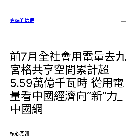
跳
至
雲端的信使
主
要
內
容
前7月全社會用電量去九
宮格共享空間累計超
5.59萬億千瓦時 從用電
量看中國經濟向“新”力_
中國網
核心閱讀