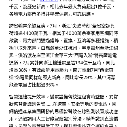
千瓦，為歷史新高，相比去年最大負荷超出1億千瓦，
各地電力部門多措并舉確保電力可靠供應。
跨省輸電余缺互濟。7月，浙江“尖峰時刻”全省空調負
荷超過4400萬千瓦，相當于4000萬余臺家用空調同時
啟動。電力部門通過錯峰、置換、互濟等多種措施，積
極爭取外來電。白鶴灘至浙江杭州、寧夏靈州至浙江紹
興、溪洛渡左岸至浙江金華三大“西電入浙”特高壓輸電
通道，7月累計向浙江輸送電量超134億千瓦時，同比
增長38%，有效緩解用電壓力。南方電網7月“西電東
送”送電量同樣創歷史新高，同比增長29%，其中清潔
能源電量占比超過85%。
智慧運維提升效率。變電設備聲紋遠程實時監聽、異常
狀態智能識別告警……在遼寧、安徽等地的變電站，國
網信通產業集團研發的思極智聲紋在線監測裝置成功應
用，通過調用人工智能聲紋識別算法，精準識別直流偏
磁、局部放電等異常工況，提升變電站安全運維水平。