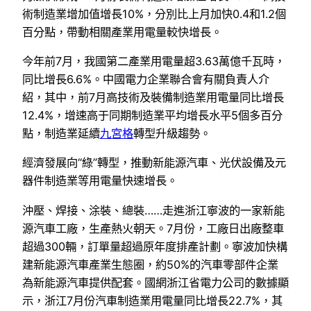
術制造業增加值增長10%，分別比上月加快0.4和1.2個
百分點，帶動相關產業用電量較快增長。
今年前7月，我國第二產業用電量超3.63萬億千瓦時，
同比增長6.6%。中國電力企業聯合會有關負責人介
紹，其中，前7月高技術及裝備制造業用電量同比增長
12.4%，增速高于同期制造業平均增長水平5個多百分
點，制造業延續
九宮格
轉型升級趨勢。
經濟發展向“綠”轉型，推動新能源汽車、光伏設備及元
器件制造業等用電量快速增長。
沖壓、焊接、涂裝、總裝……走進浙江寧波的一家新能
源汽車工廠，生產熱火朝天。7月份，工廠日出廠整車
超過300輛，訂單量超過原年度排產計劃。寧波加快構
建新能源汽車產業生態圈，約50%的汽車零部件企業
為新能源汽車提供配套。國網浙江省電力公司的數據顯
示，浙江7月份汽車制造業用電量同比增長22.7%，其