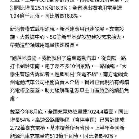
別同比增長25.1%和18.3%；全省演出場地用電量達
1.94億千瓦時，同比增長16.8%。
新消費模式競相涌現，新基建應用迅速發展。充電設
施、大數據中心、5G等新型基礎設施建設需求擴大，
帶動這些領域用電量快速增長。
“剛落地貴陽，我們就租了這臺電動汽車，從貴陽一路
打卡到黔東南，跑了差不多10個景點，一路順暢。”大
學生曹瑜告訴記者。進鄉到村“充電不愁”，南方電網貴
州電動汽車公司相關負責人介紹，貴州已實現所有鄉鎮
充電樁全覆蓋，助力緩解新能源車主山區旅游的續航焦
慮。
截至今年6月底，全國充電樁總量達1024.4萬臺，同比
增長54%。高速公路服務區（含停車區）已累計建成
2.72萬臺充電樁，基本覆蓋所有省份。上半年全國新
能源汽車充電量約513億千瓦時，同比增長40%。