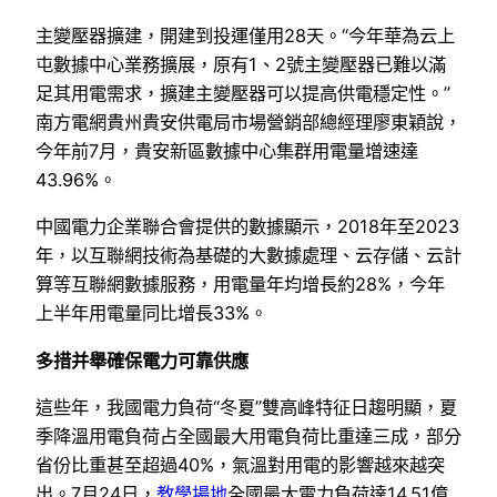
主變壓器擴建，開建到投運僅用28天。“今年華為云上
屯數據中心業務擴展，原有1、2號主變壓器已難以滿
足其用電需求，擴建主變壓器可以提高供電穩定性。”
南方電網貴州貴安供電局市場營銷部總經理廖東穎說，
今年前7月，貴安新區數據中心集群用電量增速達
43.96%。
中國電力企業聯合會提供的數據顯示，2018年至2023
年，以互聯網技術為基礎的大數據處理、云存儲、云計
算等互聯網數據服務，用電量年均增長約28%，今年
上半年用電量同比增長33%。
多措并舉確保電力可靠供應
這些年，我國電力負荷“冬夏”雙高峰特征日趨明顯，夏
季降溫用電負荷占全國最大用電負荷比重達三成，部分
省份比重甚至超過40%，氣溫對用電的影響越來越突
出。7月24日，
教學場地
全國最大電力負荷達14.51億