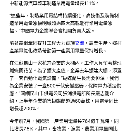
中新能源汽車整車制造業用電量增長111%。
“這些年，制造業用電結構持續優化，高技術及裝備制
造業用電量漲幅明顯超過四大高載能行業用電量漲
幅。”中國電力企業聯合會相關負責人說。
隨著農網鞏固提升工程大力實施
交流
，農業生產、鄉村
產業電氣化改造帶動第一產業用電量保持增長。
在江蘇昆山一家花卉企業的大棚內，工作人員忙著整理
蝴蝶蘭花苗。為了擴大產值，企業去年擴建大棚，添置
了一套自動化電氣設備。“蝴蝶蘭生長需要恒溫，我們
為企業安裝了一臺500千伏安變壓器，保障電力穩定供
應。”國網昆山市供電公司張浦供電所所長嚴志剛介
紹，上半年企業銷售蝴蝶蘭超過60萬株，用電量同比
增長超200%。
今年前7月，我國第一產業用電量達764億千瓦時，同
比增長7.5%。其中，畜牧業、漁業、農業用電量同比