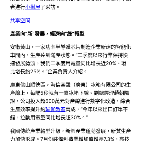
者進行
小樹屋
了采訪。
共享空間
產業向“新”發展，經濟向“綠”轉型
安徽黃山，一家功率半導體芯片制造企業新建的智能化
車間內，生產達到滿產狀態。“二季度以來行業保持快
速發展勢頭，我們二季度用電量同比增長近20%、環
比增長約25%。”企業負責人介紹。
廣東佛山順德區，海信容聲（廣東）冰箱有限公司的生
產線上，每隔5秒就有一臺冰箱下線。副總經理趙朝陽
說，公司投入超600萬元對產線進行數字化改造，綜合
生產效率提升約
瑜伽教室
兩成，“今年以來出口訂單不
錯，拉動用電量同比增長超30%。”
我國傳統產業轉型升級，新興產業蓬勃發展，新質生產
力加快形成。7月份裝備制造業增加值增長7.3%，高技