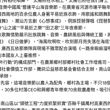
們有稻花噴鼻。”“太陽照在水稻上，太陽也照在我們身上
落音樂中國風”暨連平山海音樂節，在廣東省河源市連平縣
兩地的百余位農人身著平易近族衣飾，用歌謠和跳舞歸
戰舞》、潮汕方言劇《心想事成》、侗族琵琶彈唱《琵琶聲
山之謠”“平易近之樂”“田之歌”三年夜章節。
舞情勢展示壯族跳舞、音樂、農耕風俗與傳統工藝，將
》《日日做夢》，“海風吹啊吹，吹到那月亮失落在海底”
；廣西瓦依那樂隊與現場不雅眾配合演唱《一路來嘛麻溜
的本國友人上臺進修。
行動”的構成部門，在農業鄉村部鄉村社會工作增進司、
社會價值工作部、騰訊公益慈悲基金會結合主辦，南山區“
承辦。
先容，這場音樂節以農人為配角、鄉村為主場，不只18
，30多位村落CEO和興鄉青年帶來70余款農產物，吸
山區以“頭號工程”力度抓緊抓實“百縣千鎮萬村高東西的