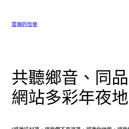
跳
至
主
雲端的信使
要
內
容
共聽鄉音、同品
網站多彩年夜地