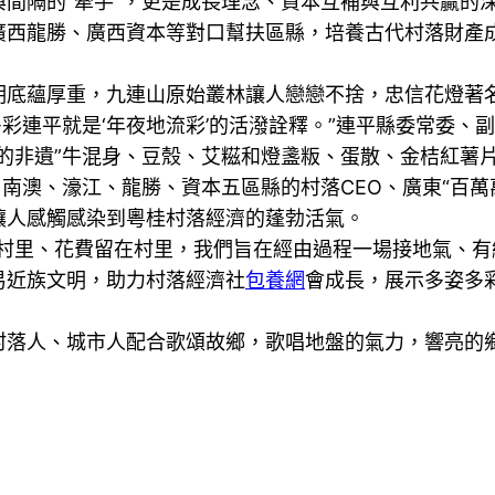
間隔的“牽手”，更是成長理念、資本互補與互利共贏的深
廣西龍勝、廣西資本等對口幫扶區縣，培養古代村落財產
蘊厚重，九連山原始叢林讓人戀戀不捨，忠信花燈著名
彩連平就是‘年夜地流彩’的活潑詮釋。”連平縣委常委、
非遺”牛混身、豆殼、艾糍和燈盞粄、蛋散、金桔紅薯片
平、南澳、濠江、龍勝、資本五區縣的村落CEO、廣東“百
讓人感觸感染到粵桂村落經濟的蓬勃活氣。
里、花費留在村里，我們旨在經由過程一場接地氣、有
易近族文明，助力村落經濟社
包養網
會成長，展示多姿多彩
村落人、城市人配合歌頌故鄉，歌唱地盤的氣力，響亮的