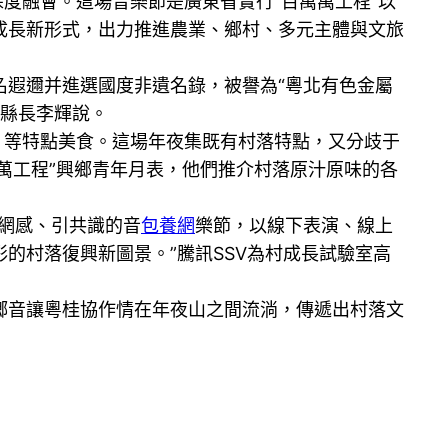
度融會。這場音樂節是廣東省實行“百萬萬工程”以
成長新形式，出力推進農業、鄉村、多元主體與文旅
遐邇并進選國度非遺名錄，被譽為“粵北有色金屬
副縣長李輝說。
等特點美食。這場年夜集既有村落特點，又分歧于
萬萬工程”興鄉青年月表，他們推介村落原汁原味的各
網感、引共識的音
包養網
樂節，以線下表演、線上
的村落復興新圖景。”騰訊SSV為村成長試驗室高
鄉音讓粵桂協作情在年夜山之間流淌，傳遞出村落文