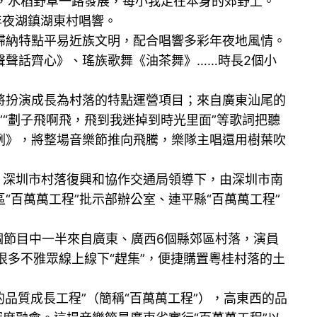
，水稻野草一路發展，每小我走在本身的郊野上。”
年夜湖鎮湖東村唱響。
納特點平易近族文明，配合唱響多彩年夜地風情。
聲話齊心》、瑤族歌舞《油茶舞》……時長2個小
扮演成長為村落的特點運營項目；來自廣東汕尾的
“劃子飛啊飛，飛到我迷掉到時光里面”等歌詞把聽
咧》，將整場音樂節推向飛騰，樂隊主唱還用樹葉吹
深圳市村落復興和協作交通局領導下，由深圳市南
百萬萬工程”批示部辦公室、連平縣“百萬萬工程”
個節目中一半來自廣東、廣西6個縣郊區村落，演員
引很多不雅眾線上線下“趕集”，便捷購置粵桂村落的土
品質成長工程”（簡稱“百萬萬工程”），高東西的品