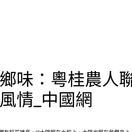
鄉味：粵桂農人
風情_中國網