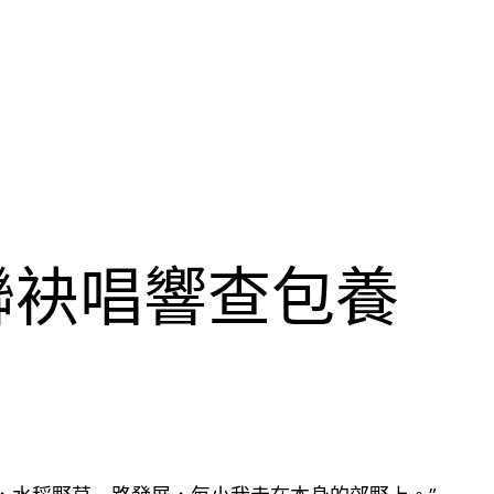
聯袂唱響查包養