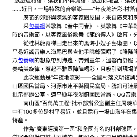
“感激這村落，讓我們不再流落，感激你地盤，讓我
……近日，一場特殊的音樂節——“年夜地流彩·村
廣袤的郊野與陳舊的客家圍屋間，來自廣東和廣西
采
包養網
茶歌舞《春牛鬧春》、英歌舞《中華
時的音樂節，以客家風俗歌舞《龍的傳人》啟幕，分“
從桂林龍脊梯田走出來的馬海小嫂子藝術團，以歌
平易近謠音樂人海尾巴與吉他手曉鋒彈唱了《隆隆隆
眾
包養網
的想象帶到海邊、帶到童年，溫馨而舒服
奏精美旋律，惹起不雅眾陣陣喝彩，且吸引到現場
此次運動是“年夜地流彩——全國村落文明復興外
山區國民當局、河源市連平縣國民當局、騰訊可連續
批示部辦公室、連平縣年夜湖鎮國民當局、QQ音樂
南山區“百萬萬工程”批示部辦公室副主任周曉華
中有100多位是村平易近，並且還有一場山海年夜集
特產。
作為“廣東經濟第一區”和全國有名的科創強區，南