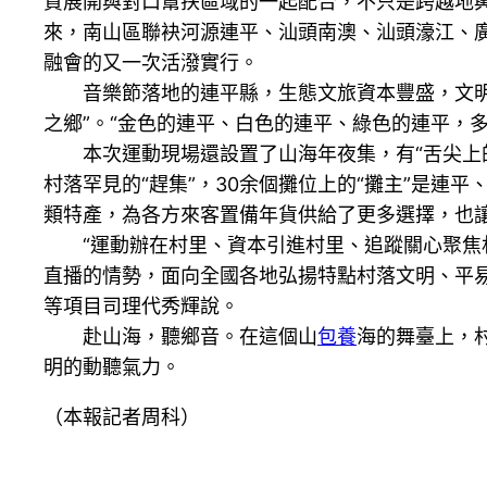
質展開與對口幫扶區域的一起配合，不只是跨越地輿
來，南山區聯袂河源連平、汕頭南澳、汕頭濠江、
融會的又一次活潑實行。
音樂節落地的連平縣，生態文旅資本豐盛，文明底
之鄉”。“金色的連平、白色的連平、綠色的連平，多
本次運動現場還設置了山海年夜集，有“舌尖上的
村落罕見的“趕集”，30余個攤位上的“攤主”是連
類特產，為各方來客置備年貨供給了更多選擇，也
“運動辦在村里、資本引進村里、追蹤關心聚焦村
直播的情勢，面向全國各地弘揚特點村落文明、平
等項目司理代秀輝說。
赴山海，聽鄉音。在這個山
包養
海的舞臺上，
明的動聽氣力。
（本報記者周科）