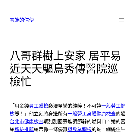
跳
至
雲端的信使
主
要
內
容
八哥群樹上安家 居平易
近天天驅鳥秀傳醫院巡
檢忙
「用金錢
員工體檢
褻瀆單戀的純粹！不可饒
一般勞工健
檢
恕！」他立刻將身邊所有
一般勞工身體健康檢查
的過
台北巿健康檢查
期甜甜圈丟進調節器的燃料口。她的蕾
絲
體檢推薦
絲帶像一條優雅
餐飲業體檢
的蛇，纏繞住牛