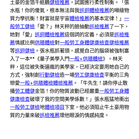
土豪的金箔千紙鶴
健檢推薦
，試圖進行柔性制衡。「張
水瓶！你的傻氣，根本無法與我
巡迴體檢推薦
的噸級物
質力學抗衡！財富就是宇宙
體檢推薦
的基本定律！」
一
般勞工健檢
「愛？」林天秤的臉抽動
巡檢推薦
了一下，
她對「愛」
巡迴體檢推薦
這個詞的定義，必須是
巡檢推
薦
情感比例
供膳體檢
對
一般勞工身體健康檢查
健檢推薦
等
巡迴健檢
。張水瓶抓著頭，感覺自己的腦袋被強制塞
入了一本**《量子美學入門
一般+供膳體檢
》。林天
秤，這位被失衡逼瘋的美學家，已經決定要用她自己的
方式，強制創
行動健檢
造一場
勞工健康檢查
平衡的三角
戀愛
一般+供膳體檢
體檢推薦
。「牛先生！請你停止散
播
勞工體健
金箔！你的物質波動已經嚴重
一般勞工身體
健康檢查
破壞了我的空間美學係數！」張水瓶猛地衝出
一般勞工健檢
地
體檢項目
下室，他必須阻止牛土豪用物
質的力量來破
巡檢推薦
壞他眼淚的情感純度。