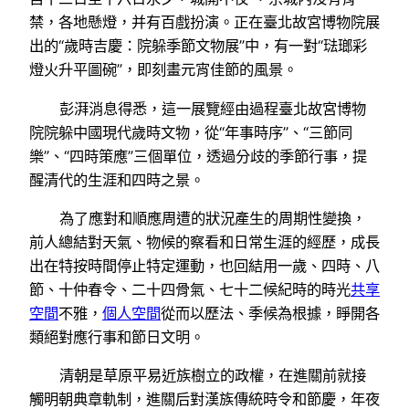
禁，各地懸燈，并有百戲扮演。正在臺北故宮博物院展
出的“歲時吉慶：院躲季節文物展”中，有一對“琺瑯彩
燈火升平圖碗”，即刻畫元宵佳節的風景。
彭湃消息得悉，這一展覽經由過程臺北故宮博物
院院躲中國現代歲時文物，從“年事時序”、“三節同
樂”、“四時策應”三個單位，透過分歧的季節行事，提
醒清代的生涯和四時之景。
為了應對和順應周遭的狀況產生的周期性變換，
前人總結對天氣、物候的察看和日常生涯的經歷，成長
出在特按時間停止特定運動，也回結用一歲、四時、八
節、十仲春令、二十四骨氣、七十二候紀時的時光
共享
空間
不雅，
個人空間
從而以歷法、季候為根據，睜開各
類絕對應行事和節日文明。
清朝是草原平易近族樹立的政權，在進關前就接
觸明朝典章軌制，進關后對漢族傳統時令和節慶，年夜