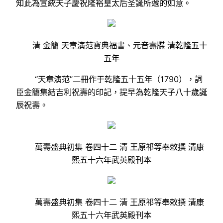
知此為宣統天子慶祝隆裕皇太后圣誕所遞的如意。
清 金簡 天章演范寶典福書、元音壽牒 清乾隆五十
五年
“天章演范”二冊作于乾隆五十五年（1790），詞
臣金簡集結吉利祝壽的印記，提早為乾隆天子八十歲誕
辰祝壽。
萬壽盛典初集 卷四十二 清 王原祁等奉敕撰 清康
熙五十六年武英殿刊本
萬壽盛典初集 卷四十二 清 王原祁等奉敕撰 清康
熙五十六年武英殿刊本