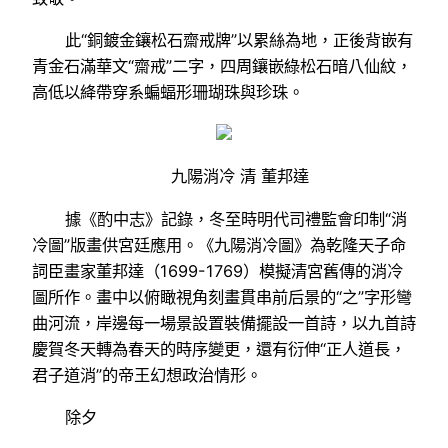
此“銅鍍金鑲松石齋戒牌”以累絲為地，正後背嵌有
青金石滿華文“齋戒”二字，四周鑲嵌綠松石暗八仙紋，
高低以絳帶穿系蝙蝠形珊瑚珠與珍珠。
九陽消冷 清 董邦達
據《酌中志》記錄，冬至時明代司禮監會印制“消
冷圖”版畫供宮廷應用。《九陽消冷圖》為乾隆天子命
詞臣畫家董邦達（1699-1769）模擬清宮舊傳的消冷
圖所作。畫中以俯瞰視角刻畫貫串前后景的“之”字形彎
曲河流，岸邊每一場景設置裝備擺設一首詩，以九首詩
慶賀冬天轉為春天的時序變更，還有衍伸“正人道長，
君子道消”的帝王幻想政治情形。
除夕