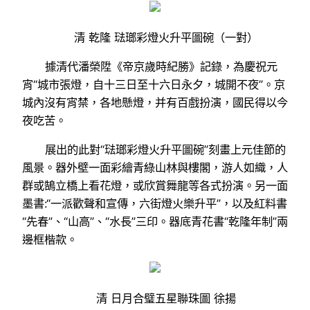
清 乾隆 琺瑯彩燈火升平圖碗（一對）
據清代潘榮陞《帝京歲時紀勝》記錄，為慶祝元
宵“城市張燈，自十三日至十六日永夕，城開不夜”。京
城內沒有宵禁，各地懸燈，并有百戲扮演，國民得以今
夜吃苦。
展出的此對“琺瑯彩燈火升平圖碗”刻畫上元佳節的
風景。器外壁一面彩繪青綠山林與樓閣，游人如織，人
群或鵠立橋上看花燈，或欣賞舞龍等各式扮演。另一面
墨書:“一派歡聲和宣傳，六街燈火樂升平”，以及紅料書
“先春”、“山高”、“水長”三印。器底青花書“乾隆年制”兩
邊框楷款。
清 日月合璧五星聯珠圖 徐揚