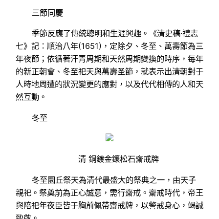
三節同慶
季節反應了傳統聰明和生涯興趣。《清史稿·禮志
七》記：順治八年(1651)，定除夕、冬至、萬壽節為三
年夜節；依循著汗青周期和天然周期變換的時序，每年
的新正朝會、冬至祀天與萬壽圣節，就表示出清朝對于
人時地周遭的狀況變更的應對，以及代代相傳的人和天
然互動。
冬至
清 銅鍍金鑲松石齋戒牌
冬至圜丘祭天為清代最盛大的祭典之一，由天子
親祀。祭奠前為正心誠意，需行齋戒。齋戒時代，帝王
與陪祀年夜臣皆于胸前佩帶齋戒牌，以警戒身心，竭誠
致敬。