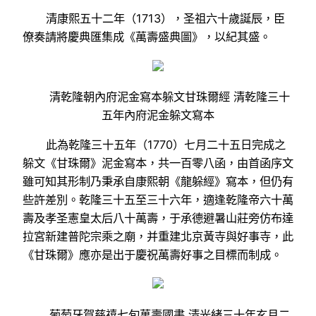
清康熙五十二年（1713），圣祖六十歲誕辰，臣
僚奏請將慶典匯集成《萬壽盛典圖》，以紀其盛。
清乾隆朝內府泥金寫本躲文甘珠爾經 清乾隆三十
五年內府泥金躲文寫本
此為乾隆三十五年（1770）七月二十五日完成之
躲文《甘珠爾》泥金寫本，共一百零八函，由首函序文
雖可知其形制乃秉承自康熙朝《龍躲經》寫本，但仍有
些許差別。乾隆三十五至三十六年，適逢乾隆帝六十萬
壽及孝圣憲皇太后八十萬壽，于承德避暑山莊旁仿布達
拉宮新建普陀宗乘之廟，并重建北京黃寺與好事寺，此
《甘珠爾》應亦是出于慶祝萬壽好事之目標而制成。
葡萄牙賀慈禧七旬萬壽國書 清光緒三十年玄月二