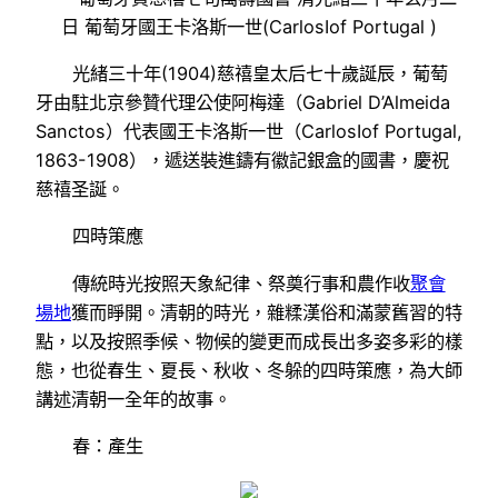
日 葡萄牙國王卡洛斯一世(CarlosⅠof Portugal )
光緒三十年(1904)慈禧皇太后七十歲誕辰，葡萄
牙由駐北京參贊代理公使阿梅達（Gabriel D’Almeida
Sanctos）代表國王卡洛斯一世（CarlosⅠof Portugal,
1863-1908），遞送裝進鑄有徽記銀盒的國書，慶祝
慈禧圣誕。
四時策應
傳統時光按照天象紀律、祭奠行事和農作收
聚會
場地
獲而睜開。清朝的時光，雜糅漢俗和滿蒙舊習的特
點，以及按照季候、物候的變更而成長出多姿多彩的樣
態，也從春生、夏長、秋收、冬躲的四時策應，為大師
講述清朝一全年的故事。
春：產生