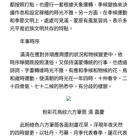
都按照打點，也遵行一套根據天象運轉、季候變換來決
議作息和設定稼穡的時光不雅。另一方面，在季候運動
和季節文明上，處處可見滿、蒙原有風氣習尚，表示多
元平易近族文明共存的特點。
年事時序
滿清在應對并順應周遭的狀況和物候變更中，依
時序睜開既按照漢俗，又保持滿蒙傳統的行事，也透過
詩詞、字畫轉達時光不雅，有應和季候和物候的花、鳥
和歲時運動，使清朝的時光在一年四時、十仲春令、二
十四骨氣、七十二候的熟悉中，有分歧的樣貌。
粉彩花鳥紋六方筆筒 清 嘉慶
此粉綠色六方筆筒各面刻畫花草，浮現年夜天然
的四時變更，以牡丹、芍藥、月季代表春季，蓮花代表