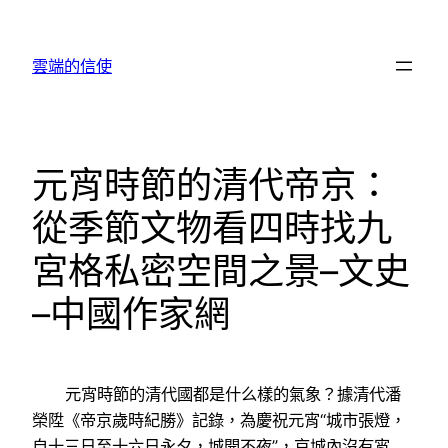
跳
至
雲端的信使
主
要
內
容
元宵時節的清代帝京：
從季節文物看四時找九
宮格私密空間之景–文史
–中國作家網
元宵時節的清代國都是什么樣的氣象？據清代潘
榮陞《帝京歲時紀勝》記錄，為慶祝元宵“城市張燈，
自十三日至十六日永夕，城開不夜”，京城內沒有宵