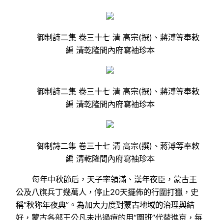
御制詩二集 卷三十七 清 高宗(撰)、蔣溥等奉敕
編 清乾隆間內府寫袖珍本
御制詩二集 卷三十七 清 高宗(撰)、蔣溥等奉敕
編 清乾隆間內府寫袖珍本
御制詩二集 卷三十七 清 高宗(撰)、蔣溥等奉敕
編 清乾隆間內府寫袖珍本
每年中秋節后，天子率領滿、漢年夜臣，蒙古王
公及八旗兵丁幾萬人，停止20天擺佈的行圍打獵，史
稱“秋狝年夜典”。為加大力度對蒙古地域的治理與結
好，蒙古各部王公凡未出過痘的用“圍班”代替進京，每