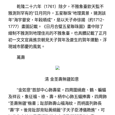
乾隆二十六年（1761）除夕，不雅象臺欽天監不
雅測到罕有的“日月同升，五星聯珠”地理異景，猜測該
年“海宇晏安，年榖順成”，是以天子命徐揚（約1712-
1777）畫圖記載。《日月合璧五星聯珠圖》畫中除了
繪制不雅測到地理佳兆的不雅象臺，也具體記載了正月
初一文文官員進京朝見天子賀年及蒼生的賀年運動，浮
現城市節慶的風氣。
萬壽
清 金圣壽無疆如意
“金如意”首部中心飾壽星，四周圍繞鹿、鶴、蝙蝠
及祥云，象征福、祿、壽。柄中心飾五蝠捧壽，四周飾
“圣壽無疆”楷書；趾部飾壽山福海紋，而柄面列飾長
“壽”字。後背趾部背貼黃絹籤“子天子臣溥儀跪進”，可