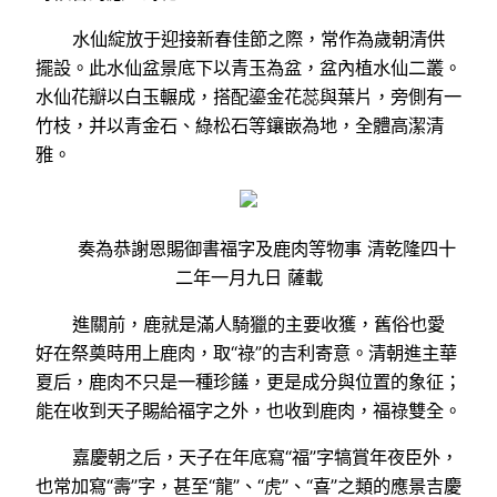
水仙綻放于迎接新春佳節之際，常作為歲朝清供
擺設。此水仙盆景底下以青玉為盆，盆內植水仙二叢。
水仙花瓣以白玉輾成，搭配鎏金花蕊與葉片，旁側有一
竹枝，并以青金石、綠松石等鑲嵌為地，全體高潔清
雅。
奏為恭謝恩賜御書福字及鹿肉等物事 清乾隆四十
二年一月九日 薩載
進關前，鹿就是滿人騎獵的主要收獲，舊俗也愛
好在祭奠時用上鹿肉，取“祿”的吉利寄意。清朝進主華
夏后，鹿肉不只是一種珍饈，更是成分與位置的象征；
能在收到天子賜給福字之外，也收到鹿肉，福祿雙全。
嘉慶朝之后，天子在年底寫“福”字犒賞年夜臣外，
也常加寫“壽”字，甚至“龍”、“虎”、“喜”之類的應景吉慶