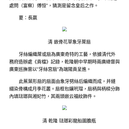
處問（富察）傅恒”，猜測是留念皇后之作。
夏：長嬴
清 嵌骨花草象牙蓆扇
牙絲編織蓆或扇為廣東奇特的工藝，依據清代外
務府造辦處《貢檔》記錄，乾隆朝中早期時兩廣總督與
廣東巡撫曾以“牙絲宮扇”為端陽貢呈進。
此蕉葉形扇的扇面由象牙劈絲后編織而成，并縫
綴染骨構成月季花叢。扇框包鑲玳瑁，扇柄與柄樑分飾
內填琺瑯與湘妃竹，其兩頭嵌云福紋飾件。
清 乾隆 琺瑯彩龍船圖膽瓶