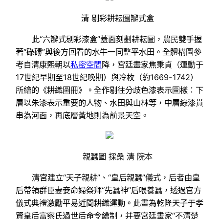
清 剔彩耕耘圖瓣式盒
此“六瓣式剔彩漆盒”蓋面刻劃耕耘圖，農民雙手握
著“碌碡”與後方回看的水牛一同整平水田。全體構圖參
考自清康熙朝以
私密空間
降，宮廷畫家焦秉貞（運動于
17世紀早期至18世紀晚期）與冷枚（約1669-1742）
所繪的《耕織圖冊》。全作剔往分歧色漆表示圖樣：下
層以朱漆表示重要的人物、水田與山林等，中層綠漆貫
串為河面，再底層黃地則為前景天空。
親蠶圖 採桑 清 院本
清宮建立“天子親耕”、“皇后親蠶”儀式，后者由皇
后帶領群臣妻妾命婦祭拜“先蠶神”后喂養蠶，透過官方
儀式典禮激勵平易近間耕織運動。此畫為乾隆天子于孝
賢皇后富察氏過世后命令繪制，并要宮廷畫家“不清楚