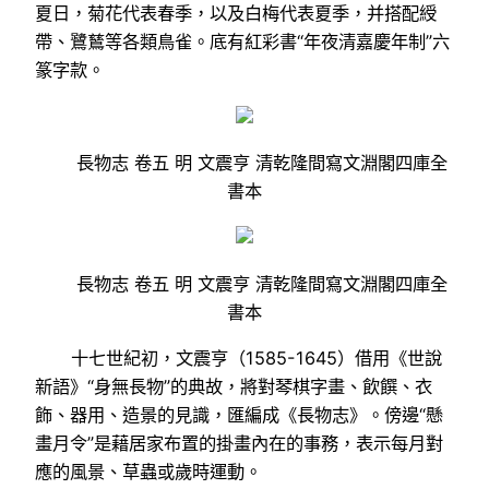
夏日，菊花代表春季，以及白梅代表夏季，并搭配綬
帶、鷺鶿等各類鳥雀。底有紅彩書“年夜清嘉慶年制”六
篆字款。
長物志 卷五 明 文震亨 清乾隆間寫文淵閣四庫全
書本
長物志 卷五 明 文震亨 清乾隆間寫文淵閣四庫全
書本
十七世紀初，文震亨（1585-1645）借用《世說
新語》“身無長物”的典故，將對琴棋字畫、飲饌、衣
飾、器用、造景的見識，匯編成《長物志》。傍邊“懸
畫月令”是藉居家布置的掛畫內在的事務，表示每月對
應的風景、草蟲或歲時運動。