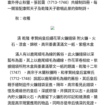
塞外停止秋獵。張若靄（1713-1746）共繪制四冊，每
一開皆配康熙天子及乾隆天子歌唱此景的御制詩。
秋：收穫
清 乾隆 孝賢純皇后繡花草火鐮錢袋 附火鐮、火
石、漆盒、錦袱、高宗墨書漢滿文一紙、紫檀木盒
滿人有以鹿尾細毛為線的舊俗，此火鐮錢袋以深
藍布為面，其上以鹿尾細毛為繡線，作花草卷枝紋。依
據錢袋所附木盒與墨書滿華文一紙的題識，乾隆十二年
（1747），高宗于木蘭秋獼時，和孝賢純皇后富察氏
（1712-1748）說起以鹿尾細毛為線的舊俗，其后皇后
親手縫制這件火鐮錢袋呈進。隔年，高宗看見此錢袋，
憶及甫過世的皇后，深感悲愴，并撰詩文以志。此錢袋
內貯火鐮與火石，內層留下火鐮形的印記和燒漬痕，猜
測是高宗現實應用的物品，同時亦是帝后情深的見證。