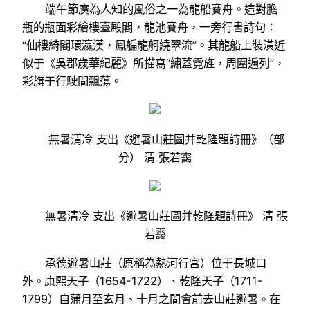
端午節廣為人知的風俗之一為龍船賽舟。這對膽
瓶的瓶面彩繪樓臺殿閣，龍池賽舟，一旁行書詩句：
“仙樓綺閣環瀛漢，鳳艑龍舸繞翠流”。其龍船上裝潢近
似于《吳郡歲華紀麗》所描寫“繡蓋霓旌，周圍遍列”，
彩旗于行駛間飄蕩。
無暑清冷 支出《避暑山莊圖并乾隆題詩冊》（部
分） 清 張若靄
無暑清冷 支出《避暑山莊圖并乾隆題詩冊》 清 張
若靄
承德避暑山莊（原稱為熱河行宮）位于長城口
外。康熙天子（1654-1722）、乾隆天子（1711-
1799）自蒲月至玄月、十月之間會前去山莊避暑。在