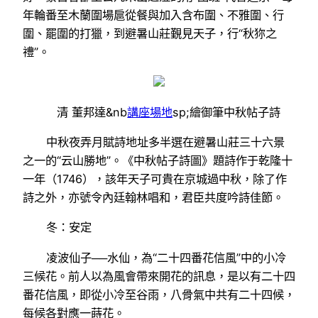
年輪番至木蘭圍場扈從餐與加入含布圍、不雅圍、行
圍、罷圍的打獵，到避暑山莊覲見天子，行“秋狝之
禮”。
清 董邦達&nb
講座場地
sp;繪御筆中秋帖子詩
中秋夜弄月賦詩地址多半選在避暑山莊三十六景
之一的“云山勝地”。《中秋帖子詩圖》題詩作于乾隆十
一年（1746），該年天子可貴在京城過中秋，除了作
詩之外，亦號令內廷翰林唱和，君臣共度吟詩佳節。
冬：安定
凌波仙子──水仙，為“二十四番花信風”中的小冷
三候花。前人以為風會帶來開花的訊息，是以有二十四
番花信風，即從小冷至谷雨，八骨氣中共有二十四候，
每候各對應一蒔花。