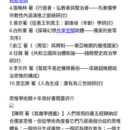
私密空間
4.張晚林 著《行道者、弘教者與整治者——先秦儒學
宗教性內涵演進之脈絡研討》
5.曾亦著《從素王到真王：劉逢祿〈年齡〉學研討》
6.白彤東 著《探尋幻想
共享空間
政體——儒家的差等
次序》
7.俞江 著《〈周官〉與周制——東亞晚期的邊境國家》
8.任鋒 著《共和立國與治體新論——錢穆歷史政治學
研討》
9.李天伶 著《誓起平易近權移舊俗——梁啟超晚期政
治思惟的構成》
10.宮志翀 著《人為生成：康有為三世說研討》
思惟學術類十年夜好書簡要評介
【陳明 著《易庸學通義》】人們常用四書五經歸納綜
合儒家思惟，但從學術角度看它們乃是兩個分歧的思惟
體系：一個信任生成萬物，一個認為理在氣先；一個主