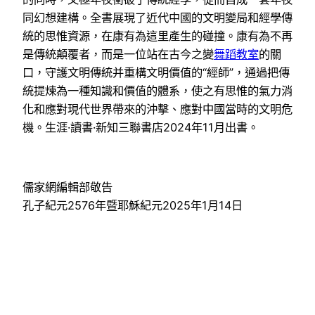
同幻想建構。全書展現了近代中國的文明變局和經學傳
統的思惟資源，在康有為這里產生的碰撞。康有為不再
是傳統顛覆者，而是一位站在古今之變
舞蹈教室
的關
口，守護文明傳統并重構文明價值的“經師”，通過把傳
統提煉為一種知識和價值的體系，使之有思惟的氣力消
化和應對現代世界帶來的沖擊、應對中國當時的文明危
機。生涯·讀書·新知三聯書店2024年11月出書。
儒家網編輯部敬告
孔子紀元2576年暨耶穌紀元2025年1月14日