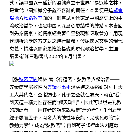
式，讓中國以一種新的姿態矗立于世界平易近族之林，
是當代中國知識分子義不容辭的責任。本書便是這
聚會
場地
方
舞蹈教室
面的一個嘗試。儒家是中國歷史上的主
流政治哲學，也是中國人深層心思結構的總結。本書回
到先秦儒家，從儒家經典著作里發現和吸取養分，用現
代剖析哲學的方式對之進行闡釋，發掘儒家文明的現代
意義，構建以儒家思惟為基礎的現代政治哲學。生涯·
讀書·新知三聯書店2024年9月出書。
【張
私密空間
晚林 著《行道者、弘教者與整治者——
先秦儒學宗教性內
會議室出租
涵演進之脈絡研討》】天
工人其代之。圣者通也，孔子之圣就在通天，就在“看”
到天這一精力性存在而“體天軌制”，因此可以說是孔教
的創建者——用作者的話來說就是“造道者”。孔門后學
經子思而孟子，開發人的德性年夜能，完成孔教的“宗
教動力學”，成為“弘教者”；再到荀子隆禮重法因應戰