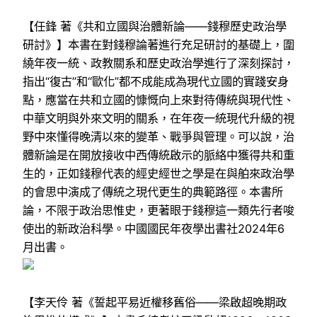
【任鋒 著《共和立國與治體新論——錢穆歷史政治學
研討》】本書在對錢穆論著進行充足研討的基礎上，圍
繞年夜一統、政教關系和歷史政治學進行了深刻探討，
指出“復古”和“歐化”都不成能成為現代立國的實踐安身
點，應當在共和立國的慷慨向上來對待傳統與現代性、
中華文明與外來文明的關系，在年夜一統現代升級的視
野中來懂得晚清以來的變革、戰爭與管理。可以說，治
體新論是在開放接收中西傳統啟示的脈絡中獲得共和重
生的，正如錢穆代表的經史經世之學是在與舶來政治學
的會思中演成了傳統之現代更生的典範路徑。本書所
論，不限于政治思惟史，更著眼于錢穆這一類先行者唆
使出的新政治科學。中國國民年夜學出書社2024年6
月出書。
【李天伶 著《誓起平易近權移舊俗——梁啟超晚期政