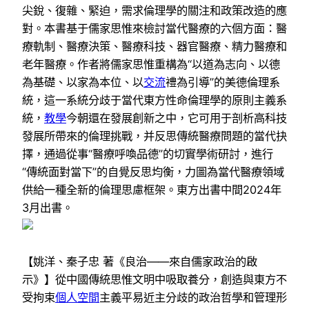
尖銳、復雜、緊迫，需求倫理學的關注和政策改造的應
對。本書基于儒家思惟來檢討當代醫療的六個方面：醫
療軌制、醫療決策、醫療科技、器官醫療、精力醫療和
老年醫療。作者將儒家思惟重構為“以道為志向、以德
為基礎、以家為本位、以
交流
禮為引導”的美德倫理系
統，這一系統分歧于當代東方性命倫理學的原則主義系
統，
教學
今朝還在發展創新之中，它可用于剖析高科技
發展所帶來的倫理挑戰，并反思傳統醫療問題的當代抉
擇，通過從事“醫療呼喚品德”的切實學術研討，進行
“傳統面對當下”的自覺反思均衡，力圖為當代醫療領域
供給一種全新的倫理思慮框架。東方出書中間2024年
3月出書。
【姚洋、秦子忠 著《良治——來自儒家政治的啟
示》】從中國傳統思惟文明中吸取養分，創造與東方不
受拘束
個人空間
主義平易近主分歧的政治哲學和管理形