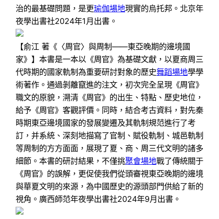
治的最基礎問題，是更
瑜伽場地
現實的烏托邦。北京年
夜學出書社2024年1月出書。
【俞江 著《〈周官〉與周制——東亞晚期的邊境國
家》】本書是一本以《周官》為基礎文獻，以夏商周三
代時期的國家軌制為重要研討對象的歷史
舞蹈場地
學學
術著作。通過剝離竄進的注文，初次完全呈現《周官》
職文的原貌，溯清《周官》的出生、特點、歷史地位，
給予《周官》客觀評價。同時，結合考古資料，對先秦
時期東亞邊境國家的發展變遷及其軌制規范進行了考
訂，并系統、深刻地描寫了官制、賦役軌制、城邑軌制
等周制的方方面面，展現了夏、商、周三代文明的諸多
細節。本書的研討結果，不僅挑
聚會場地
戰了傳統關于
《周官》的誤解，更促使我們從頭審視東亞晚期的邊境
與華夏文明的來源，為中國歷史的源頭部門供給了新的
視角。廣西師范年夜學出書社2024年9月出書。