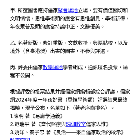
甲. 所選圖書應持儒家
聚會場地
立場，要有價值關切和
文明情懷，思惟學術類的應當有思惟創見、學術新得，
年夜眾普及類的應當持論中正、文辭優美。
乙. 名著新版、修訂重版、文獻收拾、典籍點校，以及
境外（含臺港澳）出書的圖書，不參與評選。
丙. 評委由儒家
教學場地
學者組成，通訊匿名投票，過
程不公開。
根據評委的投票結果并經儒家網編輯部綜合評議，儒家
網2024年度十年夜好書（思惟學術類）評選結果最終
揭曉，現予公布，名單如下（著者序齒排名）。
1.陳明 著《易庸學通義》
2.范瑞平 著《當代醫療與
瑜伽教室
儒家思惟》
3.姚洋、秦子忠 著《良治——來自儒家政治的啟示》