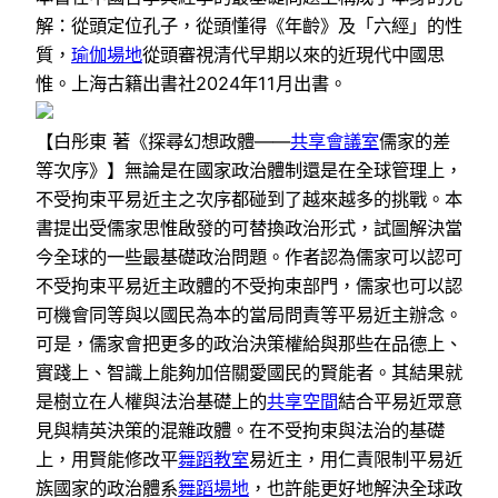
解：從頭定位孔子，從頭懂得《年齡》及「六經」的性
質，
瑜伽場地
從頭審視清代早期以來的近現代中國思
惟。上海古籍出書社2024年11月出書。
【白彤東 著《探尋幻想政體——
共享會議室
儒家的差
等次序》】無論是在國家政治體制還是在全球管理上，
不受拘束平易近主之次序都碰到了越來越多的挑戰。本
書提出受儒家思惟啟發的可替換政治形式，試圖解決當
今全球的一些最基礎政治問題。作者認為儒家可以認可
不受拘束平易近主政體的不受拘束部門，儒家也可以認
可機會同等與以國民為本的當局問責等平易近主辦念。
可是，儒家會把更多的政治決策權給與那些在品德上、
實踐上、智識上能夠加倍關愛國民的賢能者。其結果就
是樹立在人權與法治基礎上的
共享空間
結合平易近眾意
見與精英決策的混雜政體。在不受拘束與法治的基礎
上，用賢能修改平
舞蹈教室
易近主，用仁責限制平易近
族國家的政治體系
舞蹈場地
，也許能更好地解決全球政