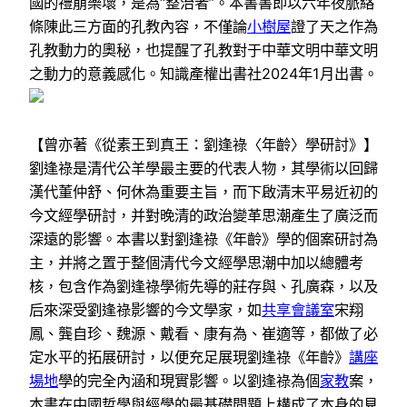
國的禮崩樂壞，是為“整治者”。本書書即以六年夜脈絡
條陳此三方面的孔教內容，不僅論
小樹屋
證了天之作為
孔教動力的奧秘，也提醒了孔教對于中華文明中華文明
之動力的意義感化。知識產權出書社2024年1月出書。
【曾亦著《從素王到真王：劉逢祿〈年齡〉學研討》】
劉逢祿是清代公羊學最主要的代表人物，其學術以回歸
漢代董仲舒、何休為重要主旨，而下啟清末平易近初的
今文經學研討，并對晚清的政治變革思潮產生了廣泛而
深遠的影響。本書以對劉逢祿《年齡》學的個案研討為
主，并將之置于整個清代今文經學思潮中加以總體考
核，包含作為劉逢祿學術先導的莊存與、孔廣森，以及
后來深受劉逢祿影響的今文學家，如
共享會議室
宋翔
鳳、龔自珍、魏源、戴看、康有為、崔適等，都做了必
定水平的拓展研討，以便充足展現劉逢祿《年齡》
講座
場地
學的完全內涵和現實影響。以劉逢祿為個
家教
案，
本書在中國哲學與經學的最基礎問題上構成了本身的見