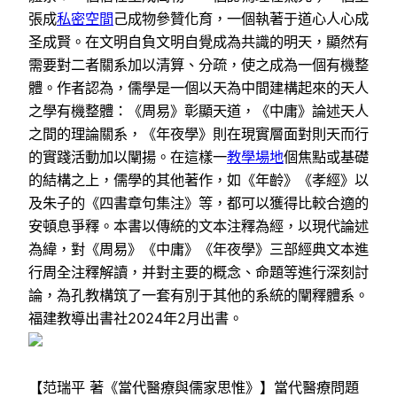
張成
私密空間
己成物參贊化育，一個執著于道心人心成
圣成賢。在文明自負文明自覺成為共識的明天，顯然有
需要對二者關系加以清算、分疏，使之成為一個有機整
體。作者認為，儒學是一個以天為中間建構起來的天人
之學有機整體：《周易》彰顯天道，《中庸》論述天人
之間的理論關系，《年夜學》則在現實層面對則天而行
的實踐活動加以闡揚。在這樣一
教學場地
個焦點或基礎
的結構之上，儒學的其他著作，如《年齡》《孝經》以
及朱子的《四書章句集注》等，都可以獲得比較合適的
安頓息爭釋。本書以傳統的文本注釋為經，以現代論述
為緯，對《周易》《中庸》《年夜學》三部經典文本進
行周全注釋解讀，并對主要的概念、命題等進行深刻討
論，為孔教構筑了一套有別于其他的系統的闡釋體系。
福建教導出書社2024年2月出書。
【范瑞平 著《當代醫療與儒家思惟》】當代醫療問題