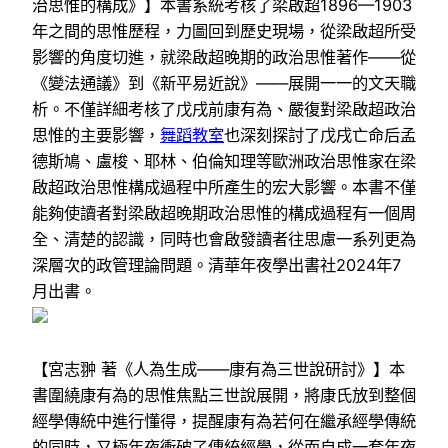
治思惟的構成》】本書系統考核了梁啟超1896—1903
年之間的思惟歷程，力圖回到歷史現場，從梁啟超所受
影響的角度切進，就梁啟超晚期的政治思惟著作——從
《變法通議》到《新平易近說》——展開一一的文天職
析。不僅詳細考核了戊戌前康有為、嚴復對梁啟超政治
思惟的主要影響，
舞蹈教室
也深刻探討了戊戌亡命后孟
德斯鳩、盧梭、耶林、伯倫知理等歐洲政治思惟家在梁
啟超政治思惟構成過程中所產生的宏大影響。本書不僅
能夠使讀者對梁啟超晚期政治思惟的構成過程有一個周
全、清楚的認識，同時也會啟發讀者往思慮一系列更為
深層次的政管理論問題。清華年夜學出書社2024年7
月出書。
【宮志翀 著《人為生成——康有為三世說研討》】本
書圍繞康有為的思惟焦點三世說展開，將康氏放到整個
經學傳統中進行懂得，提醒康有為若何在繼承經學傳統
的同時，又極年夜衝破了傳統經學，從而自成一套年夜