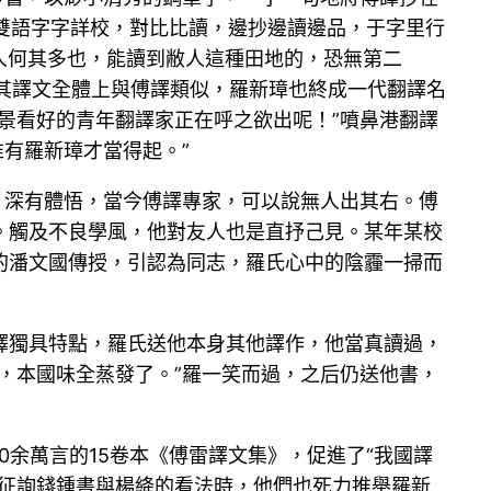
漢雙語字字詳校，對比比讀，邊抄邊讀邊品，于字里行
的人何其多也，能讀到敝人這種田地的，恐無第二
使其譯文全體上與傅譯類似，羅新璋也終成一代翻譯名
景看好的青年翻譯家正在呼之欲出呢！”噴鼻港翻譯
唯有羅新璋才當得起。”
，深有體悟，當今傅譯專家，可以說無人出其右。傅
。觸及不良學風，他對友人也是直抒己見。某年某校
的潘文國傳授，引認為同志，羅氏心中的陰霾一掃而
譯獨具特點，羅氏送他本身其他譯作，他當真讀過，
，本國味全蒸發了。”羅一笑而過，之后仍送他書，
0余萬言的15卷本《傅雷譯文集》，促進了“我國譯
在征詢錢鍾書與楊絳的看法時，他們也死力推舉羅新