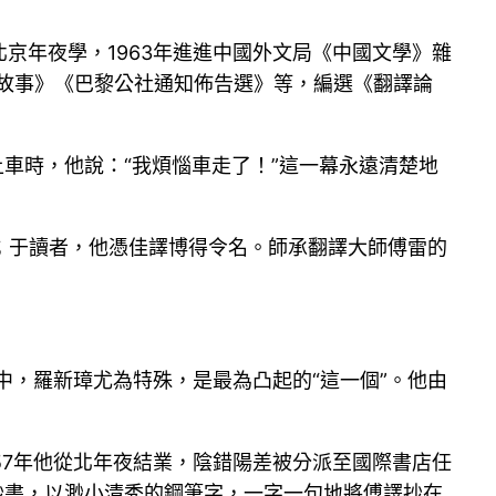
北京年夜學，1963年進進中國外文局《中國文學》雜
的故事》《巴黎公社通知佈告選》等，編選《翻譯論
車時，他說：“我煩惱車走了！”這一幕永遠清楚地
；于讀者，他憑佳譯博得令名。師承翻譯大師傅雷的
中，羅新璋尤為特殊，是最為凸起的“這一個”。他由
57年他從北年夜結業，陰錯陽差被分派至國際書店任
抄書，以渺小清秀的鋼筆字，一字一句地將傅譯抄在