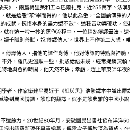
朵夫》、兩篇梅里美和五本巴爾扎克，近255萬字。法
事，就是這般“笨”學而得的。他以此為傲，“全國讀傅譯
凡的成就，惋惜本身的盡力還不敷”。這種苦功與硬功，
，就在這一吟一抄的運作流程中，一位精熟傅譯筆法、遠
，讀千賦則善賦，說‘傅譯傳人’，世界上不作第二人想，
”。傅譯傳人，指他的譯作肖傅，他對傅譯的特點與神髓
。不外，羅氏更溫順一些，批駁話語未幾，經常提綱契領
氏特地與會的時間，他天然不快；幸虧，趕上華東師年夜
明學者、作家衛建平易近于《紅與黑》浩繁譯本中識出羅
感染到異國情調，讀您的翻譯，似乎是讀典雅的中國小說
不遺餘力。20世紀80年月，安徽國民出書社發布洋洋50
范用提出請羅新璋任專責編纂，傅雷次子傅敏深為贊成。