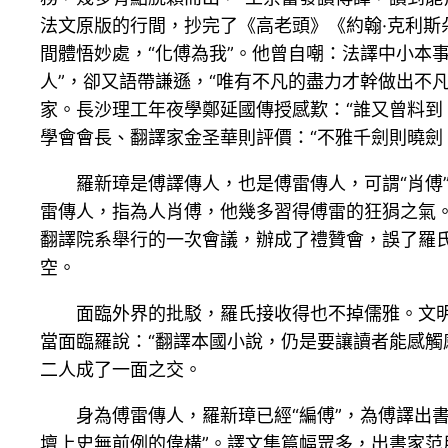
法文原版的行間，抄完了《高老頭》《約翰·克利斯
間體悟妙處，“化傅為我”。他曾自嘲：法譯中小本
人”，卻又語帶謙遜，“唯有不凡的盡力才幹做出不
家。長沙理工年夜學鄭延國傳授感歎：“誰又曾料到
學會會長、翻譯家金圣華則評價：“不雅千劍則曉劍
羅新璋是傅譯傳人，也是傅雷傳人，可謂“肖傅
雷傳人，指為人肖傅，他幾多習得傅雷的狂狷之氣
翻譯院系舉行的一次會議，辦成了禮贊會，誤了羅
空。
面臨外界的批駁，羅氏接收得也不掉儒雅。文
當面臨羅說：“翻譯本國小說，仍是要讓讀者能感觸
二人成了一面之交。
身為傅雷傳人，羅新璋已經“編傅”，為傅譯出書
壇上史無前例的偉構”。譯文集篇幅眾多，出書家