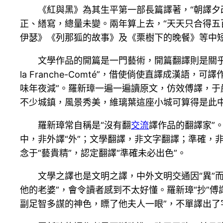
《紅與黑》為其生平第一部長篇譯著，“朝譯夕
正、繕寫，總量未變。兩年算上去，“天天只合得五
伊瑟》《列那狐的故事》及《栗樹下的晚餐》等中短
文學作品的開篇是一門藝術，開篇翻譯則是關乎兩種說話的藝術。《紅與
la Franche-Comté”，借使倘使直譯成漢
味年夜減”。羅新璋一遍一遍讀原文，仿效傅譯，于
不少城鎮，風景秀美，維璃葉這座小城可算得是此中
羅新璋常自稱是“沒有翻
交流
譯作品的翻譯家”
中，非外譯“外”；文學翻譯，非文字翻譯；準確，
念于“藝貴精”，認定翻譯“準確未必出色”。
文學之譯也是文明之譯，中外文明交通因“異”而譯。好比《
他的老婆”，會令讀者感到不太好懂。羅新璋“抄”傅
副足智多謀的神色，瞟了他夫人一眼”，不單譯出