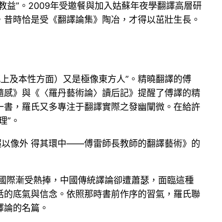
教益”。2009年受邀餐與加入姑蘇年夜學翻譯高層研
，昔時恰是受《翻譯論集》陶冶，才得以茁壯生長。
vely（情感上及本性方面）又是極像東方人”。精曉翻譯的傅
隨感》與《〈羅丹藝術論〉讀后記》提醒了傅譯的精
一書，羅氏又多專注于翻譯實際之發幽闡微。在給許
理”。
超以像外 得其環中——傅雷師長教師的翻譯藝術》的
國際漸受熱捧，中國傳統譯論卻遭蕭瑟，面臨這種
話的底氣與信念。依照那時書前作序的習氣，羅氏聯
譯論的名篇。