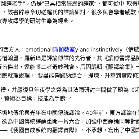
翻譯老手”，仍是“已具相當經歷的譯家”，都可從中“取得
》，該書辟專章切磋羅氏的譯論研討。很多與會學者感歎
被專攻譯學的研討生奉為經典。
西方人，emotionall
瑜伽教室
y and instincti
吝惜翰墨。羅新璋是評論傅譯的先行者，其《讀傅雷譯品
行皆傑出，還能將二者奇妙融會。后因編輯《翻譯論集》
應就理說理，“要盡能夠歸納綜合、提煉、升華到實際條
館典禮，并應復旦年夜學之邀為其法國研討中間做了題為《
，藝術為目標，技能為手腕”。
不懈地傳承與光年夜中國傳統譯論。40年前，東方譯論在
，欲為中國傳統譯論重開一片六合，加強中西譯論同等對
——《我國自成系統的翻譯實際》，不承想，寫出了中國