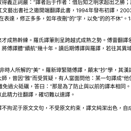
得義正詞嚴：“譯者后于作者：借后知之明求超出之勝；
江文藝出書社之邀開端翻譯此書，1994年發布初譯，20
在表達，修正多多，如年夜刪“的”字，以免“的的不休”
才成熟幹練。羅氏譯筆則呈跨越式成熟之勢。傅雷翻譯名
將傅譯體“續航”幾十年。讀后期傅譯與羅譯，若往其異
并非時人所解的“美”。羅新璋緊隨傅譯，顛末“抄”學，
師，曾因“雅”而受質疑，有人當面問他：某一句譯成“
免難免過火砥礪，答曰：“那是為了防止與以前的譯本相同
以此精力往翻譯，確切難以速譯。
譯不拘泥于原文文句，不受原文約束，譯文純潔出色，自