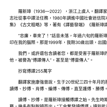
羅新璋（1936—2022），浙江上虞人。翻
志社從事中譯法任務，1980年調進中國社會迷信
集》《古文粗略》等，著有《譯藝發端》《羅新璋
“忠廉，車來了！”話音未落，年過六旬的羅新
印在我的腦際。那是1999年，我剛30歲出頭，出
我們，或許還包含讀者您，都是受害于羅新璋
他，被譽為“傅譯傳人”，甚至是“傅雷傳人”。
抄寫傅譯255萬字
翻譯家施康強曾說，生于20世紀三四十年月的
讀傅、抄傅、肖傅、編傅、傳傅，直至護傅、勝傅
讀傅、抄傅，是羅新璋接觸傅譯之始。先生時期
務，幾多有點脫穎而出，“工余奮發讀傅譯，讀到能