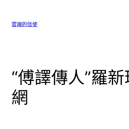
跳
至
主
雲端的信使
要
內
容
“傅譯傳人”羅
網