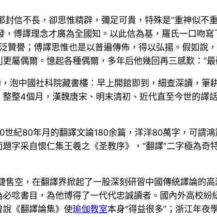
。那封信不長，卻思惟精辟，彌足可貴，特殊是“重神似不
頒發，傅譯理念才廣為全國知。以此信為基，羅氏一口吻
得廣泛贊譽；傅譯思惟也是以普遍傳佈，得以弘揚。假如說
更屬偶爾。憶起各種偶爾，多年后他幾回再三感歎：“最
功，泡中國社科院藏書樓：早上開館即到，細查深讀，筆
，整整4個月，漢魏唐宋、明末清初、近代直至今世的譯
0世紀80年月的翻譯文論180余篇，洋洋80萬字，可謂
題字采自懷仁集王羲之《圣教序》，“翻譯”二字極為奇特：
敏捷售空，在翻譯界掀起了一股深刻研習中國傳統譯論的高
必唸書目，為他博得了一代代忠誠讀者。國內外高校紛紜邀他
曾說《翻譯論集》使
瑜伽教室
本身“得益很多”；浙江年夜