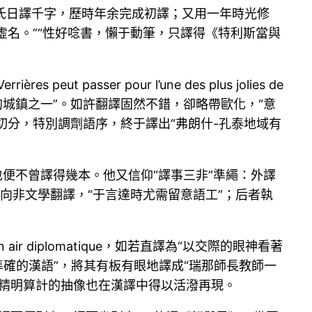
羅氏日譯千字，歷時年余完成初譯；又用一年時光修
虛名。”“性好唸書，懶于動筆，只譯得《特利斯當與
passer pour l’une des plus jolies de
秀美的城鎮之一”。如許翻譯固然不錯，卻略帶歐化，“意
切分，特別調劑語序，終于譯出“弗朗什-孔泰地域有
也便不曾譯得幾本。他又信仰“譯事三非”準繩：外譯
向非文學翻譯，“于言達時尤需留意語工”；后者執
air diplomatique，如若直譯為“以交際的眼神看著
準確的漢語”，將其有板有眼地譯成“瑞那師長教師一
那精明算計的抽像也在漢譯中得以活潑再現。