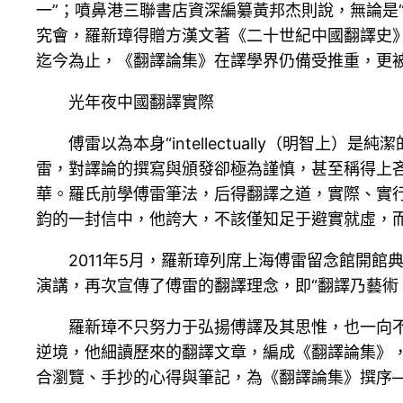
一”；噴鼻港三聯書店資深編纂黃邦杰則說，無論是“
究會，羅新璋得贈方漢文著《二十世紀中國翻譯史
迄今為止，《翻譯論集》在譯學界仍備受推重，更
光年夜中國翻譯實際
傅雷以為本身“intellectually（明智上）是純潔的
雷，對譯論的撰寫與頒發卻極為謹慎，甚至稱得上
華。羅氏前學傅雷筆法，后得翻譯之道，實際、實
鈞的一封信中，他誇大，不該僅知足于避實就虛，而
2011年5月，羅新璋列席上海傅雷留念館開
演講，再次宣傳了傅雷的翻譯理念，即“翻譯乃藝術
羅新璋不只努力于弘揚傅譯及其思惟，也一向
逆境，他細讀歷來的翻譯文章，編成《翻譯論集》
合瀏覽、手抄的心得與筆記，為《翻譯論集》撰序