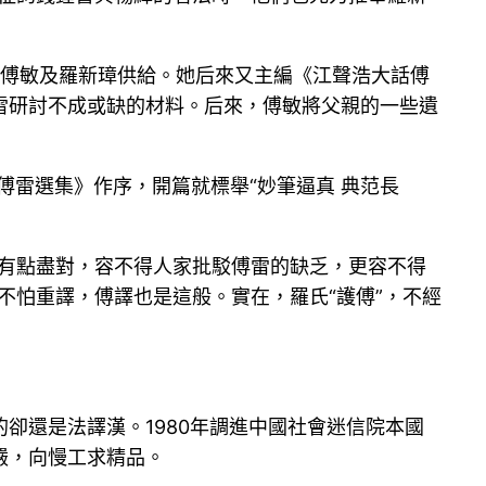
由傅敏及羅新璋供給。她后來又主編《江聲浩大話傅
雷研討不成或缺的材料。后來，傅敏將父親的一些遺
《傅雷選集》作序，開篇就標舉“妙筆逼真 典范長
乎有點盡對，容不得人家批駁傅雷的缺乏，更容不得
不怕重譯，傅譯也是這般。實在，羅氏“護傅”，不經
卻還是法譯漢。1980年調進中國社會迷信院本國
嚴，向慢工求精品。