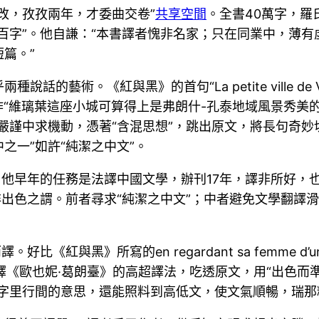
改，孜孜兩年，才委曲交卷”
共享空間
。全書40萬字，
百字”。他自謙：“本書譯者愧非名家；只在同業中，薄有
篇。”
黑》的首句“La petite ville de Verrières peut 
語，可譯作“維璃葉這座小城可算得上是弗朗什-孔泰地域風景
嚴謹中求機動，憑著“含混思想”，跳出原文，將長句奇妙
之一”如許“純潔之中文”。
。他早年的任務是法譯中國文學，辦刊17年，譯非所好，
非出色之謂。前者尋求“純潔之中文”；中者避免文學翻譯滑
紅與黑》所寫的en regardant sa femme d’un 
譯《歐也妮·葛朗臺》的高超譯法，吃透原文，用“出色而
了字里行間的意思，還能照料到高低文，使文氣順暢，瑞