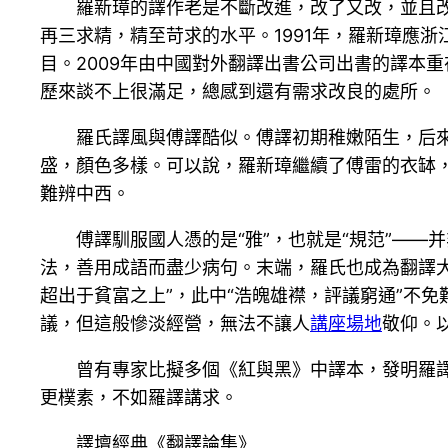
羅新璋的譯作老是不斷改進，改了又改，並且改
再三求精，精至苛求的水平。1991年，羅新璋應浙
目。2009年由中國對外翻譯出書公司出書的譯本重
歷來談不上很滿足，總感到還有需求改良的處所。
羅氏譯風與傅譯酷似。傅譯初期稚嫩陌生，后來
盛，顏色多樣。可以說，羅新璋繼續了傅雷的衣缽，
難辨中西。
傅譯馴服國人憑的是“雅”，也就是“規范”——
法，善用成語而盡少病句。末端，羅氏也成為翻譯大
超出于貧富之上”，此中“浩魄雄襟，評議窮通”不
議，但這般慘淡經營，無法不讓人
講座場地
敬仰。
曾有專家比擬多個《紅與黑》中譯本，發明羅
更樸素，不如羅譯講求。
譯壇經典《翻譯論集》