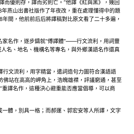
譯而優則存，譯而劣則亡。”他譯《紅與黑》，幾回
03年燕山出書社版作了年夜改，重在處理懂得中的題
。18年間，他前前后后將譯稿對比原文看了二十多遍，
家名作，逐步鑄就“傅譯體”——行文流利，用詞豐
域人名、地名、機構名等專名，與外鄉漢語名作還真
其漢譯行文流利，用字精當，遣詞造句力圖符合漢語語
他仿佛站在高高的岬角上，浩魄雄襟，評議窮通，甚至
。”重譯名作，這種決心避重能否應當倡導，可以商
成一體，別具一格；而郝運、郭宏安等人所譯，文字