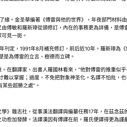
。
續上了緣。金圣華編著《傅雷與他的世界》，年夜部門材料
又由傅敏和羅新璋從頭修訂，內在的事務更為詳備，是傅
深可見一斑。
5年刊定，1991年8月補充修訂，前后近10年。羅新璋為
楚是為傅雷的立言、樹德而立碑。
重。在翻譯家、出書人羅國林看來，“他對傅雷的推重似
寸難以掌握；過度，不免把對象神圣化。名譯不怕批，也
有某些超勝之處”。
學》雜志社，從事漢法翻譯與編纂任務17年，在茲念茲的
之功愈加發酵。法譯漢因有傅譯在前，羅氏便譯得更為謹