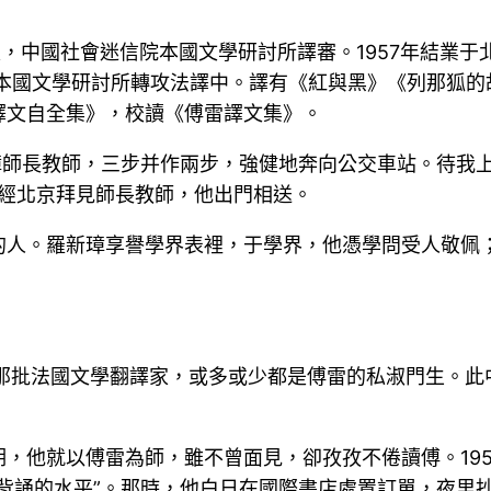
譯家，中國社會迷信院本國文學研討所譯審。1957年結業于
院本國文學研討所轉攻法譯中。譯有《紅與黑》《列那狐
譯文自全集》，校讀《傅雷譯文集》。
璋師長教師，三步并作兩步，強健地奔向公交車站。待我上
國經北京拜見師長教師，他出門相送。
的人。羅新璋享譽學界表裡，于學界，他憑學問受人敬佩
那批法國文學翻譯家，或多或少都是傅雷的私淑門生。此
。
，他就以傅雷為師，雖不曾面見，卻孜孜不倦讀傅。19
背誦的水平”。那時，他白日在國際書店處置訂單，夜里