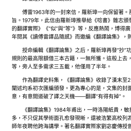
傅雷1963年的一封來信，羅新璋一向保留著
旨。1979年，此信由羅新璋推舉給《唸書》雜志
的翻譯實際》《“似”與“等”》等，反應熱鬧，博
年閱其《讀傅雷譯品隨感》而邀編《翻譯論集》，則
授命編輯《翻譯論集》之后，羅新璋再發“抄”
規則的最高限額借三本古籍，一無所獲。這般上去
等，旁人至多需求三五載，他僅用了半年。
作為翻譯史料集，《翻譯論集》收錄了漢末至2
闡述均系初次匯編頒發。更為專心的是，文集的封面
意，有意間道破了譯之天機——翻譯“有得有掉”。
《翻譯論集》1984年甫出，一時洛陽紙貴，
多，不只促其學術面孔愈發現晰，還被浩繁高校列為
師年夜聘他跨海講學。著名翻譯實際家劉宓慶傳授