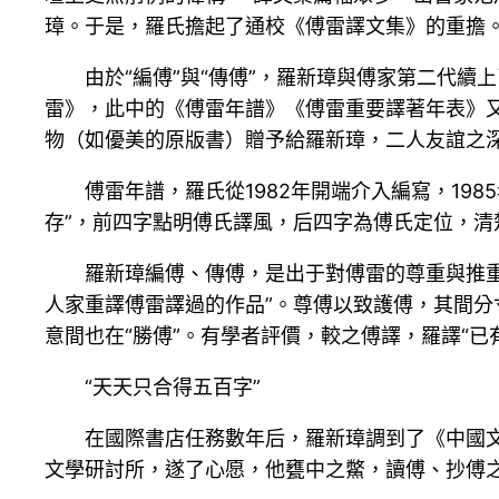
璋。于是，羅氏擔起了通校《傅雷譯文集》的重擔
由於“編傅”與“傳傅”，羅新璋與傅家第二代
雷》，此中的《傅雷年譜》《傅雷重要譯著年表》
物（如優美的原版書）贈予給羅新璋，二人友誼之
傅雷年譜，羅氏從1982年開端介入編寫，198
存”，前四字點明傅氏譯風，后四字為傅氏定位，清
羅新璋編傅、傳傅，是出于對傅雷的尊重與推
人家重譯傅雷譯過的作品”。尊傅以致護傅，其間分
意間也在“勝傅”。有學者評價，較之傅譯，羅譯“已
“天天只合得五百字”
在國際書店任務數年后，羅新璋調到了《中國文
文學研討所，遂了心愿，他甕中之鱉，讀傅、抄傅