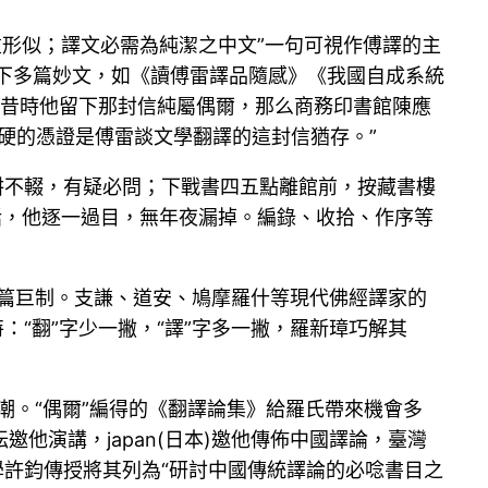
重形似；譯文必需為純潔之中文”一句可視作傅譯的主
寫下多篇妙文，如《讀傅雷譯品隨感》《我國自成系統
，昔時他留下那封信純屬偶爾，那么商務印書館陳應
硬的憑證是傅雷談文學翻譯的這封信猶存。”
耕不輟，有疑必問；下戰書四五點離館前，按藏書樓
話，他逐一過目，無年夜漏掉。編錄、收拾、作序等
鴻篇巨制。支謙、道安、鳩摩羅什等現代佛經譯家的
“翻”字少一撇，“譯”字多一撇，羅新璋巧解其
潮。“偶爾”編得的《翻譯論集》給羅氏帶來機會多
演講，japan(日本)邀他傳佈中國譯論，臺灣
學許鈞傳授將其列為“研討中國傳統譯論的必唸書目之