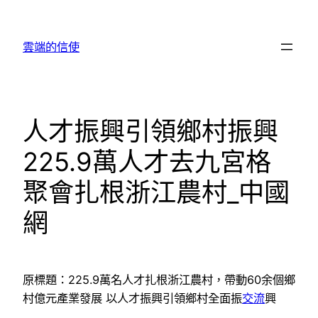
跳
至
雲端的信使
主
要
內
容
人才振興引領鄉村振興
225.9萬人才去九宮格
聚會扎根浙江農村_中國
網
原標題：225.9萬名人才扎根浙江農村，帶動60余個鄉
村億元產業發展 以人才振興引領鄉村全面振
交流
興