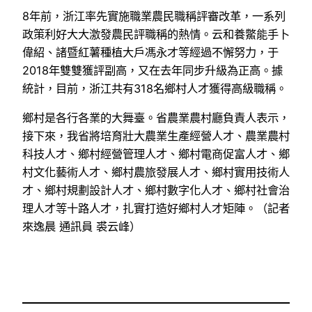
8年前，浙江率先實施職業農民職稱評審改革，一系列
政策利好大大激發農民評職稱的熱情。云和養鱉能手卜
偉紹、諸暨紅薯種植大戶馮永才等經過不懈努力，于
2018年雙雙獲評副高，又在去年同步升級為正高。據
統計，目前，浙江共有318名鄉村人才獲得高級職稱。
鄉村是各行各業的大舞臺。省農業農村廳負責人表示，
接下來，我省將培育壯大農業生產經營人才、農業農村
科技人才、鄉村經營管理人才、鄉村電商促富人才、鄉
村文化藝術人才、鄉村農旅發展人才、鄉村實用技術人
才、鄉村規劃設計人才、鄉村數字化人才、鄉村社會治
理人才等十路人才，扎實打造好鄉村人才矩陣。（記者
來逸晨 通訊員 裘云峰）