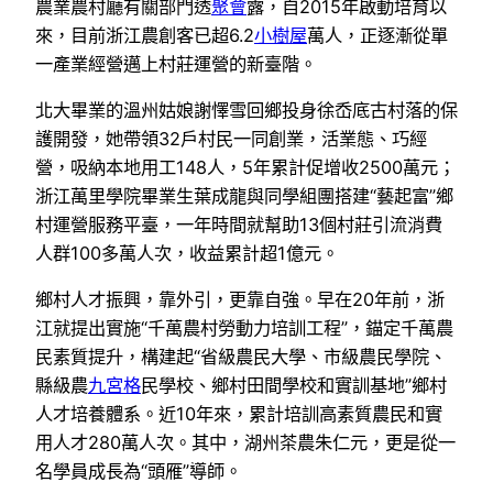
農業農村廳有關部門透
聚會
露，自2015年啟動培育以
來，目前浙江農創客已超6.2
小樹屋
萬人，正逐漸從單
一產業經營邁上村莊運營的新臺階。
北大畢業的溫州姑娘謝懌雪回鄉投身徐岙底古村落的保
護開發，她帶領32戶村民一同創業，活業態、巧經
營，吸納本地用工148人，5年累計促增收2500萬元；
浙江萬里學院畢業生葉成龍與同學組團搭建“藝起富”鄉
村運營服務平臺，一年時間就幫助13個村莊引流消費
人群100多萬人次，收益累計超1億元。
鄉村人才振興，靠外引，更靠自強。早在20年前，浙
江就提出實施“千萬農村勞動力培訓工程”，錨定千萬農
民素質提升，構建起“省級農民大學、市級農民學院、
縣級農
九宮格
民學校、鄉村田間學校和實訓基地”鄉村
人才培養體系。近10年來，累計培訓高素質農民和實
用人才280萬人次。其中，湖州茶農朱仁元，更是從一
名學員成長為“頭雁”導師。