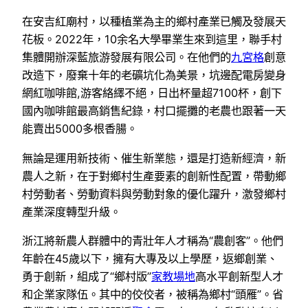
在安吉紅廟村，以種植業為主的鄉村產業已觸及發展天
花板。2022年，10余名大學畢業生來到這里，聯手村
集體開辦深藍旅游發展有限公司。在他們的
九宮格
創意
改造下，廢棄十年的老礦坑化為美景，坑邊配電房變身
網紅咖啡館,游客絡繹不絕，日出杯量超7100杯，創下
國內咖啡館最高銷售紀錄，村口擺攤的老農也跟著一天
能賣出5000多根香腸。
無論是運用新技術、催生新業態，還是打造新經濟，新
農人之新，在于對鄉村生產要素的創新性配置，帶動鄉
村勞動者、勞動資料與勞動對象的優化躍升，激發鄉村
產業深度轉型升級。
浙江將新農人群體中的青壯年人才稱為“農創客”。他們
年齡在45歲以下，擁有大專及以上學歷，返鄉創業、
勇于創新，組成了“鄉村版”
家教場地
高水平創新型人才
和企業家隊伍。其中的佼佼者，被稱為鄉村“頭雁”。省