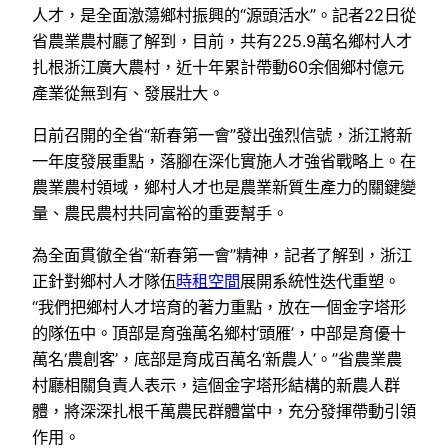
人才，是全面激蕩鄉村振興的“源頭活水”。記者22日從
省農業農村廳了解到，目前，共有225.9萬名鄉村人才
扎根浙江廣大農村，近十年累計帶動60余個鄉村億元
產業從無到有、發展壯大。
日前召開的全省“新春第一會”發出強烈信號，浙江將新
一年度發展重點，落腳在深化實施人才強省戰略上。在
農業農村領域，鄉村人才也是農業新質生產力的關鍵變
量、農民農村共同富裕的重要幫手。
為全面貫徹全省“新春第一會”精神，記者了解到，浙江
正針對鄉村人才隊伍
時租空間
展開系統性迭代重塑。
“我們把鄉村人才培育的著力重點，放在一個金字塔形
的隊伍中。頂部是育強萬名鄉村‘頭雁’，中部是育優十
萬名‘農創客’，底部是育成百萬名‘新農人’。”省農業農
村廳相關負責人表示，這個金字塔形結構的新農人群
體，將深深扎根千萬農民群體當中，充分發揮帶動引領
作用。