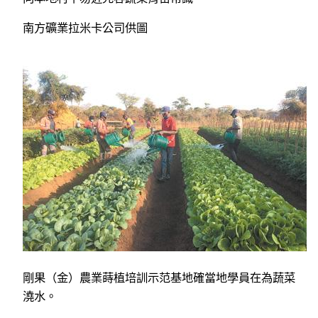
南方礦業拉米卡公司供圖
剛果（金）農業蒔植培訓示范基地確當地學員在為蔬菜
澆水。