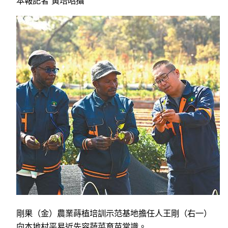
本報記者 黃培昭攝
剛果（金）農業蒔植培訓示范基地擔任人王剛（右一）
向本地村平易近先容蔬菜育苗常識。