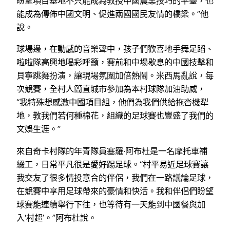
盼望項目基地不只能成為教授中國農業技巧的平臺，也
能成為傳佈中國文明、促進兩國國民友情的橋梁。”他
說。
球場邊，在動感的音樂聲中，孩子們歡喜地手舞足蹈、
啦啦隊高興地喝彩呼籲，賽前和中場歇息的中國技擊和
貝寧跳舞扮演，讓現場氛圍加倍熱鬧。米西馬亂說，每
次競賽，全村人簡直城市參加為本村球隊加油助威，
“我特殊想感激中國項目組，他們為我們供給拖沓機犁
地，教我們若何種棉花，組織的足球賽也豐盛了我們的
文娛生涯。”
來自奇卡村隊的年青隊員塞羅·阿布杜是一名摩托車補
綴工，日常平凡很是愛好踢足球。“村平易近足球賽讓
我交友了很多情投意合的伴侶，我們在一路議論足球，
在競賽中享用足球帶來的豪情和快活。我和伴侶們盼望
球賽能連續舉行下往，也等待有一天能到中國餐與加
入‘村超’。”阿布杜說。