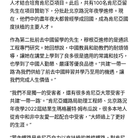
人才結合培育肯尼亞項目。此后，共有100名肯尼亞留
先生在項目贊助下，分批赴北京路況年夜學進修。現
在，他們中的盡年夜大都曾經學成回國，成為肯尼亞國
度扶植的主要人才。
作為第二批前去中國留學的先生，穆根亞進修的是通訊
工程專門研究。她回想說，中國教員和助教們的耐煩領
導，讓她在講堂上學到了良多很是適用的常識和技巧，
也學到了中國人勤懇、嚴謹等優良品德。“共建‘一帶一
路’為我們供給了前去中國粹習并學乃至用的機遇，讓
我們完成人生價值。”
“我們不是獨一的受害者，還有很多肯尼亞大眾受害于
共建‘一帶一路’。”肯尼亞鐵路局助理工程師、北京路況
年夜學2022屆結業生瑪格麗特·姆布瓜說，很多本地人
從肯中和非中友愛一起配合中受害，“大師過上了更好
的生涯。”
“蒙內鐵路是肯尼亞自力以來扶植的首條鐵路，對肯尼