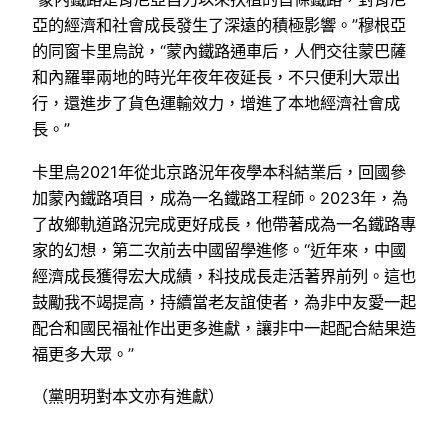
亞的經濟和社會成長發生了深遠的積極影響。”穆根亞
的同窗卡里烏說，“蒙內鐵路通車后，人們交往蒙巴薩
和內羅畢兩地的時光年夜年夜延長，不只便利大眾出
行，還進步了貨色運輸效力，增進了本地經濟社會成
長。”
卡里烏2021年從北京路況年夜學本科結業后，回國參
加蒙內鐵路項目，成為一名鐵路工程師。2023年，為
了故鄉軌道路況完成更好成長，他帶著成為一名鐵路專
家的幻想，第二次前去中國留學進修。“近年來，中國
經濟成長獲得宏大成績，科技成長走活著界前列。這也
鼓勵我不竭提高，持續當老友誼使者，為非中友愛一起
配合和國民福祉作出更多進獻，讓非中一起配合結果造
福更多大眾。”
（黨明玥對本文亦有進獻）