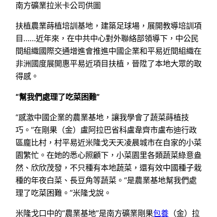
南方礦業拉米卡公司供圖
扶植農業蒔植培訓基地，建築足球場，展開教導培訓項
目……近年來，在中共中心對外聯絡部領導下，中公民
間組織國際交通增進會推進中國企業和平易近間組織在
非洲國度展開惠平易近項目扶植，晉陞了本地大眾的取
得感。
“幫我們處理了吃菜困難”
“感激中國企業的農業基地，讓我學會了蔬菜蒔植技
巧。”在剛果（金）盧阿拉巴省科盧韋齊市盧布迪行政
區龐比村，村平易近米隆戈天天凌晨城市在自家的小菜
園繁忙。在她的悉心照顧下，小菜園里各類蔬菜綠意盎
然、欣欣茂發，不只種有本地蔬菜，還有效中國種子栽
種的年夜白菜、長豆角等蔬菜。“是農業基地幫我們處
理了吃菜困難。”米隆戈說。
米隆戈口中的“農業基地”是南方礦業剛果
包養
（金）拉