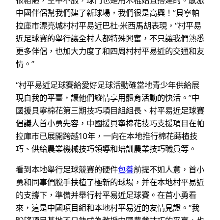
很粗陋，空中不服，球門也是用木棍姑且搭建的。感激
中國伴侶幫我們建了新球場，我們很是高興！”貝寧帕
拉庫市漂亮城村村平易近巴杜·米西馬胡表現，“村平易
近足球賽的舉行讓全村人都特殊興奮，不只讓我們熟悉
更多伴侶，也加大力度了和四周村村平易近的交通和友
情。”
“村平易近足球賽給愛好足球活動確當地青少年供給展
現自我的平臺，讓他們縱情享用體育活動的快活。”中
國援貝寧棉花第三期技巧項目組組長、村平易近足球賽
倡議人首小勇先容，中國援貝寧棉花技巧支援項目在帕
拉庫市已展開跨越10年，一向在本地推行棉花蒔植技
巧、供給農業機械技巧領導和培訓農業技巧職員等。
看到本地舉行足球競賽的硬件
包養
前提不如人意，首小
勇和同事們脫手扶植了極新的球場，并在本地村平易近
的支撐下，準備并舉行村平易近足球賽。在首小勇看
來，這是中國項目組和本地村平易近的友情見證。“我