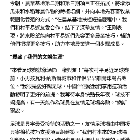
今朝，農業基地第二期和第三期項目正在拓展，將增添
瓜果和水稻等農作物的蒔植培訓，并向本地先容畜牧業
範圍化養殖的方式。“在農業基地扶植經過歷程中，我
們和村平易近友愛合作，結下了深摯友情。”王剛表
現，將來盼望能向村平易近們先容更多農業技巧，輔助
他們把握更多技巧，助力本地農業進一個步驟成長。
“豐盛了我們的文娛生涯”
“來看足球賽就像過節一樣興奮！”每次村平易近足球賽
前，小男孩瓦利·納斯爾城市和伴侶早早離開球場占地
位。“我很是愛好踢足球，中國伴侶給我們享用這項活
動發明了更好的前提。我等待本身快點長年夜，球技不
竭提高，有一天能作為球員在友情足球場奔馳。”納斯
爾說。
足球是貝寧最受接待的活動之一，友情足球場由中國援
貝寧棉花技巧支援項目組建築。“我們村本來的足球場