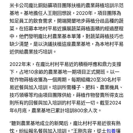
米卡公司龐比銅鈷礦項目團隊扶植的農業蒔植培訓示范
基地。基地擔任人王剛回想說，2020年，項目團隊為
知足員工的飲食需求，開端開墾地步蒔植分歧品種的蔬
菜。在招募本地村平易近擴展蔬菜蒔植面積的經過歷程
中，他們發明龐比村農業基本單薄，對蔬菜蒔植技巧也
缺少清楚，是以決議扶植這座農業基地，為本地村平易
近供給農業技巧培訓。
2022年末，在龐比村村平易近的積極呼應和鼎力支撐
下，占地10余畝的農業基地一期項目正式開班。以一
茬作物蒔植收獲為一個周期，每期組織20至30名村平
易近餐與加入培訓。培訓所需種子、肥料、農業機具、
技巧領導等均由項目團隊供給，蒔植作物發賣所得支出
則所有的回餐與加入培訓的村平易近一切。截至2024
年6月底，農業基地已累計培訓800余人次。
“聽到農業基地成立的新聞后，龐比村村平易近很有熱
忱，紛紜報名餐與加入培訓。”王剛先容，從土
包養
壤