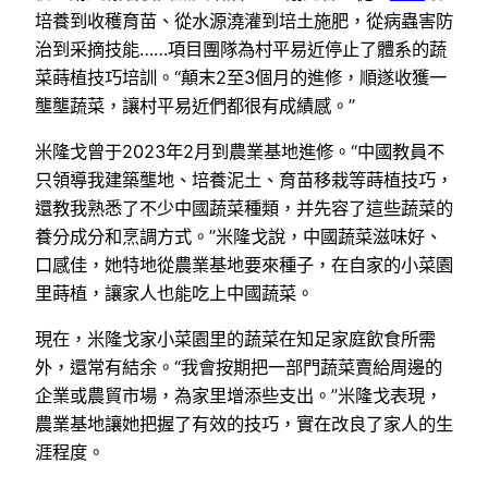
培養到收穫育苗、從水源澆灌到培土施肥，從病蟲害防
治到采摘技能……項目團隊為村平易近停止了體系的蔬
菜蒔植技巧培訓。“顛末2至3個月的進修，順遂收獲一
壟壟蔬菜，讓村平易近們都很有成績感。”
米隆戈曾于2023年2月到農業基地進修。“中國教員不
只領導我建築壟地、培養泥土、育苗移栽等蒔植技巧，
還教我熟悉了不少中國蔬菜種類，并先容了這些蔬菜的
養分成分和烹調方式。”米隆戈說，中國蔬菜滋味好、
口感佳，她特地從農業基地要來種子，在自家的小菜園
里蒔植，讓家人也能吃上中國蔬菜。
現在，米隆戈家小菜園里的蔬菜在知足家庭飲食所需
外，還常有結余。“我會按期把一部門蔬菜賣給周邊的
企業或農貿市場，為家里增添些支出。”米隆戈表現，
農業基地讓她把握了有效的技巧，實在改良了家人的生
涯程度。