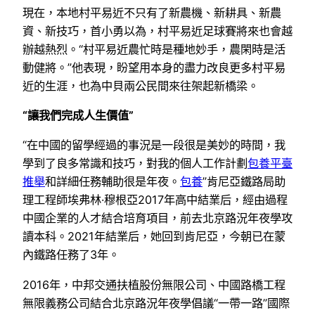
現在，本地村平易近不只有了新農機、新耕具、新農
資、新技巧，首小勇以為，村平易近足球賽將來也會越
辦越熱烈。“村平易近農忙時是種地妙手，農閑時是活
動健將。”他表現，盼望用本身的盡力改良更多村平易
近的生涯，也為中貝兩公民間來往架起新橋梁。
“讓我們完成人生價值”
“在中國的留學經過的事況是一段很是美妙的時間，我
學到了良多常識和技巧，對我的個人工作計劃
包養平臺
推舉
和詳細任務輔助很是年夜。
包養
”肯尼亞鐵路局助
理工程師埃弗林·穆根亞2017年高中結業后，經由過程
中國企業的人才結合培育項目，前去北京路況年夜學攻
讀本科。2021年結業后，她回到肯尼亞，今朝已在蒙
內鐵路任務了3年。
2016年，中邦交通扶植股份無限公司、中國路橋工程
無限義務公司結合北京路況年夜學倡議“一帶一路”國際