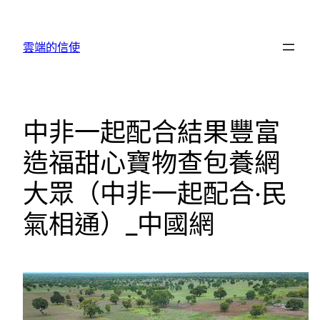
跳
至
雲端的信使
主
要
內
容
中非一起配合結果豐富
造福甜心寶物查包養網
大眾（中非一起配合·民
氣相通）_中國網