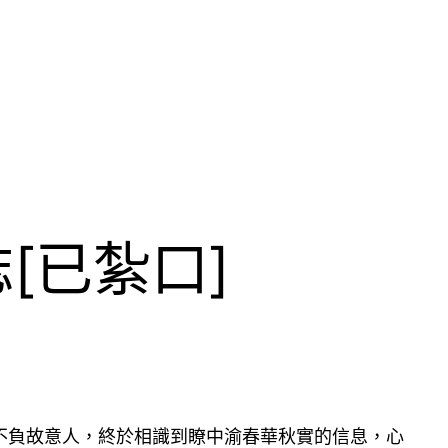
[已紮口]
不負故意人，終於相識到瞭中渝春華秋實的信息，心