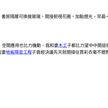
房隔層可換做玻璃，間接俯視花圃，加點燈光，早晨一
。
氣，空間應用也比力機動，我和妻
木工
子都比力望中中間這
我妻
地板隔音工程
子曾經決議先天就間接往買彩衣毫不猶