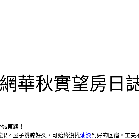
網華秋實望房日誌
學城東路！
成果。屋子挑瞭好久，可始終沒找
油漆
到好的回宿。工夫