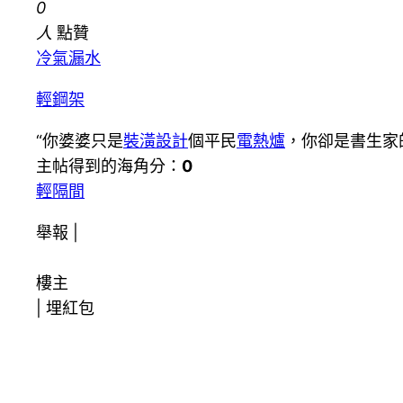
0
人
點贊
冷氣漏水
輕鋼架
“你婆婆只是
裝潢設計
個平民
電熱爐
，你卻是書生家
主帖得到的海角分：
0
輕隔間
舉報 |
樓主
|
埋紅包