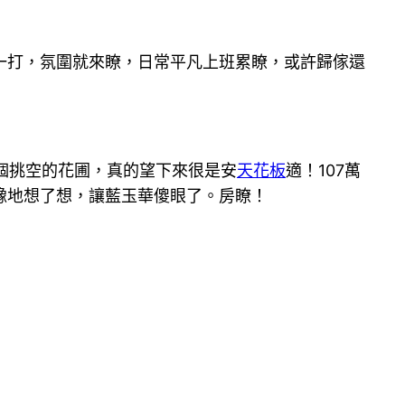
打，氛圍就來瞭，日常平凡上班累瞭，或許歸傢還
個挑空的花圃，真的望下來很是安
天花板
適！107萬
豫地想了想，讓藍玉華傻眼了。房瞭！