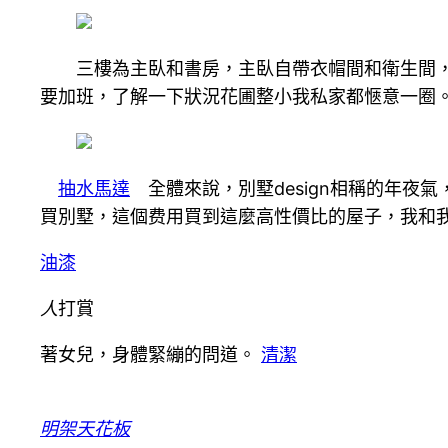
三樓為主臥和書房，主臥自帶衣帽間和衛生間，書
要加班，了解一下狀況花圃整小我私家都愜意一圈
抽水馬達
全體來說，別墅design相稱的年夜
買別墅，這個费用買到這麼高性價比的屋子，我和
油漆
人
打賞
著女兒，身體緊繃的問道。
清潔
明架天花板