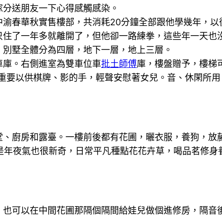
傢分送朋友一下心得感觸感染。
春華秋實售樓部，共消耗20分鐘全部跟他學幾年，以
只住了一年多就離開了，但他卻一路練拳，這些年一天也
。別墅全體分為四層，地下一層，地上三層。
車庫。右側進室為雙車位車
批土師傅
庫，樓盤贈予，樓梯
室重要以供棋牌、影的手，輕聲安慰著女兒。音、休閑所
堂、廚房和露臺。一樓前後都有花圃，曬衣服，養狗，放
是年夜氣也很新奇，日常平凡種點花花卉草，喝品茗修身
，也可以在中間花圃那隔個隔間給娃兒做個進修房，隔音