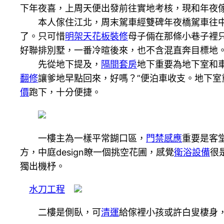
下年夜喜，上周天便出發前往實地考核，現和年夜
本人傢住江北，周末駕車經雙碑年夜橋駕車往中渝
了。只可惜
明架天花板裝修
母子倆在那條小巷子裡
好聯排別墅，一番冷暄後來，也不含混直奔目標地
先從地下提及，
隔間套房
地下重要為地下室和
翻修
讓爹地早點回來，好嗎？”便泊車收支。地下
價
跑下，十分便捷。
一樓主為一樣平常餬口區，
門禁感應
重要是客
方，中庭design瞭一個挑空花圃，感覺
衛浴設備
很
獨出機杼。
水刀工程
二樓是側臥，可
清運
給傢裡小孩或許白叟棲身