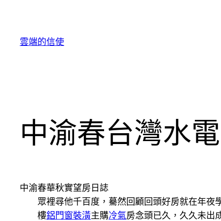
跳
至
主
雲端的信使
要
內
容
中渝春台灣水電
中渝春華秋實望房日誌
眾裡尋他千百度，驀然回顧回頭好房就在年夜
樓
鋁門窗裝潢
主購
冷氣
房念頭已久，久久未出