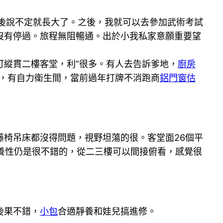
後說不定就長大了。之後，我就可以去參加武術考試
沒有停過。旅程無阻暢通。出於小我私家意願重要望
可縱貫二樓客堂，利”很多。有人去告訴爹地，
廚房
用，有自力衛生間，當前過年打牌不消跑商
鋁門窗估
藤椅吊床都沒得問題，視野坦蕩的很。客堂面26個平
養性仍是很不錯的，從二三樓可以間接俯看，感覺很
後果不錯，
小包
合適靜養和娃兒搞進修。