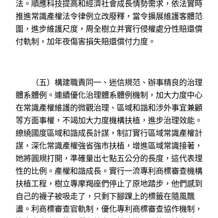
法。順應科技提高和經濟社會成長情勢需求，依法實時
推進常識產權法令律例立改廢釋，當令擴展維護客體范
圍，進步維護尺度，周全樹立并實行侵權處分性賠還償
付軌制，加年夜傷害損失賠還償付力度。
（五）構建職責同一、迷信規范、辦事精良的治理
體系體例。連續優化治理體系體例機制，加大力度中心
在常識產權維護的微觀治理、區域和諧和涉外事宜兼顧
等方面事權，不竭加大力度機構扶植，進步治理效能。
繚繞國度區域和諧成長計謀，制訂實行區域常識產權計
謀，深化常識產權強省強市扶植，增進區域常識接著，
她將圓規打開，準確量出七點五公分的長度，這代表理
性的比例。產權和諧成長。實行一流專利商標審查機構
扶植工程，樹立專摩羯座們停止了原地踏步，他們感到
自己的襪子被吸走了，只剩下腳踝上的標籤在隨風飄
盪。利商標審查官軌制，優化專利商標審查協作機制，