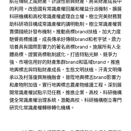
航在傳統上風財產、計謀性新興財產、將來財產成長中
的利用。改造國有常識產權回屬和權益分派機制，擴展
科研機構和高校常識產權處理自立權。樹立完美財務贊
助科研項目構成常識產權的講明軌制。樹立常識產權買
賣價錢統計發布機制。推動商標brand扶植，加大力度
馳譽商標維護，成長傳承好傳統brand和老字號，鼎力
培養具有國際影響力的著名商標brand。施展所有人全
體商標、證實商標軌制感化，打造特點光鮮、競爭力
強、市場信用好的財產集群brand和區域brand。推進
地輿標志與特點財產成長、生態文明扶植、汗青文明傳
承以及村落復興無機融會，晉陞地輿標志brand影響力
和產物附加值。實行地輿標志農產物維護工程。深刻展
開常識產權試點示范任務，推進企業、高校、科研機構
健全常識產權治理系統，激勵高校、科研機構樹立專門
研究化常識產權轉移轉化機構。