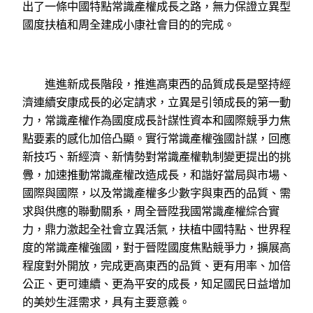
出了一條中國特點常識產權成長之路，無力保證立異型
國度扶植和周全建成小康社會目的的完成。
進進新成長階段，推進高東西的品質成長是堅持經
濟連續安康成長的必定請求，立異是引領成長的第一動
力，常識產權作為國度成長計謀性資本和國際競爭力焦
點要素的感化加倍凸顯。實行常識產權強國計謀，回應
新技巧、新經濟、新情勢對常識產權軌制變更提出的挑
釁，加速推動常識產權改造成長，和諧好當局與市場、
國際與國際，以及常識產權多少數字與東西的品質、需
求與供應的聯動關系，周全晉陞我國常識產權綜合實
力，鼎力激起全社會立異活氣，扶植中國特點、世界程
度的常識產權強國，對于晉陞國度焦點競爭力，擴展高
程度對外開放，完成更高東西的品質、更有用率、加倍
公正、更可連續、更為平安的成長，知足國民日益增加
的美妙生涯需求，具有主要意義。