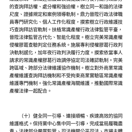
的查詢拜訪權、處分權和強迫權。樹立同一和諧的法律
尺度、證據規定和案例領導軌制。鼎力晉陞行政法律職
員專門研究化、個人工作化程度，摸索樹立行政維護技
巧查詢拜訪官軌制。扶植常識產權行政法律監管平臺，
晉陞法律監管古代化、智能化程度。樹立完美常識產權
侵權膠葛查驗判定任務系統。施展專利侵權膠葛行政判
決軌制感化，加年夜行政判決履行力度。摸索依當事人
請求的常識產權膠葛行政調停協定司法確認軌制。完美
跨區域、跨部分法律維護協作機制。樹立對外商業常識
產權維護查詢拜訪機制和不受拘束商業實驗區常識產權
維護專門機制。強化常識產權海關維護，推動國際常識
產權法律一起配合。
（十）健全同一引導、連接順暢、疾速高效的協同
維護格式。保持黨中心集中同一引導，完成當局履職盡
責、法律部分嚴厲監管、司法機關公平司法、市場主體