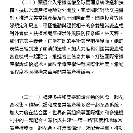
（二十）積極介入常識產權全球管理系統改造和扶
植。擴展常識產權範疇對外開放，完美國際對話交通機
制，推進完美常識產權及相干國際商業、國際投資等國
際規定和尺度。積極推動與經貿相干的多雙邊常識產權
對外會談。扶植常識產權涉外風險防控系統。林天秤，
那個完美主義者，正坐在她的平衡美學吧檯後面，她的
表情已經到達了崩潰的邊緣。加大力度與列國常識產權
審查機構一起配合，推進審查信息共享。打造國際常識
產權訴訟優選地。晉陞常識產權仲裁國際化程度。激勵
高程度本國機構來華展開常識產權辦事。
（二十一）構建多邊和雙邊和諧聯動的國際一起配
合收集。積極保護和成長常識產權多邊一起配合系統，
加大力度在結合國、世界商業組織等國際框架和多邊機
制中的一起配合。深化與共建“一帶一路”國度和地域常
識產權務虛一起配合，打造高條理一起配合平臺，推動