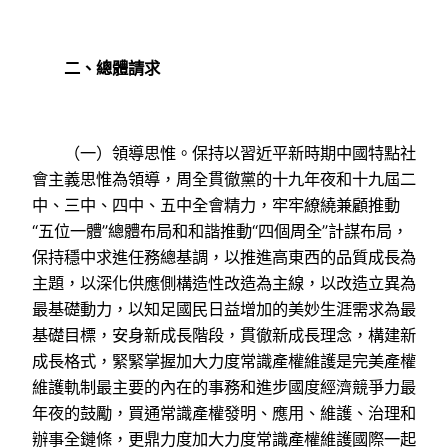
二、總體請求
（一）領導思惟。保持以習近平新時期中國特點社
會主義思惟為領導，周全貫徹黨的十九年夜和十九屆二
中、三中、四中、五中全會精力，牢牢繚繞兼顧推動
“五位一體”總體布局和和諧推動“四個周全”計謀布局，
保持穩中求進任務總基調，以推進高東西的品質成長為
主題，以深化供應側構造性改造為主線，以改造立異為
最基礎動力，以知足國民日益增加的美妙生涯需求為最
基礎目標，安身新成長階段，貫徹新成長理念，構建新
成長格式，緊緊掌握加大力度常識產權維護是完美產權
維護軌制最主要的內在的事務和進步國度經濟競爭力最
年夜的鼓勵，買通常識產權發明、應用、維護、治理和
辦事全鏈條，更鼎力度加大力度常識產權維護國際一起