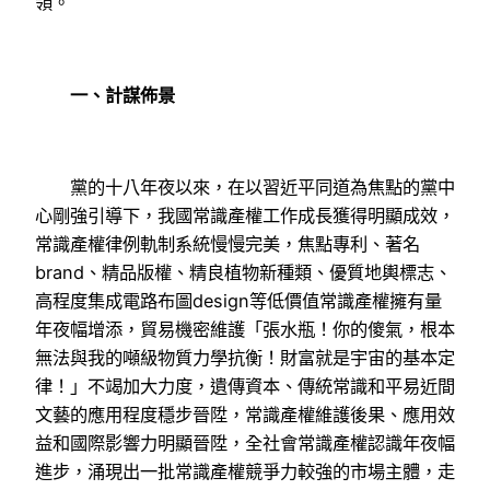
領。
一、計謀佈景
黨的十八年夜以來，在以習近平同道為焦點的黨中
心剛強引導下，我國常識產權工作成長獲得明顯成效，
常識產權律例軌制系統慢慢完美，焦點專利、著名
brand、精品版權、精良植物新種類、優質地輿標志、
高程度集成電路布圖design等低價值常識產權擁有量
年夜幅增添，貿易機密維護「張水瓶！你的傻氣，根本
無法與我的噸級物質力學抗衡！財富就是宇宙的基本定
律！」不竭加大力度，遺傳資本、傳統常識和平易近間
文藝的應用程度穩步晉陞，常識產權維護後果、應用效
益和國際影響力明顯晉陞，全社會常識產權認識年夜幅
進步，涌現出一批常識產權競爭力較強的市場主體，走