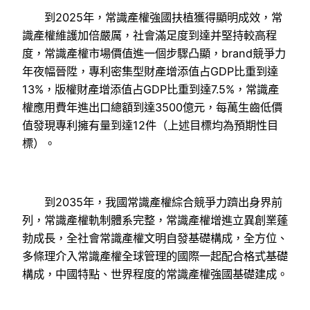
到2025年，常識產權強國扶植獲得顯明成效，常
識產權維護加倍嚴厲，社會滿足度到達并堅持較高程
度，常識產權市場價值進一個步驟凸顯，brand競爭力
年夜幅晉陞，專利密集型財產增添值占GDP比重到達
13%，版權財產增添值占GDP比重到達7.5%，常識產
權應用費年進出口總額到達3500億元，每萬生齒低價
值發現專利擁有量到達12件（上述目標均為預期性目
標）。
到2035年，我國常識產權綜合競爭力躋出身界前
列，常識產權軌制體系完整，常識產權增進立異創業蓬
勃成長，全社會常識產權文明自發基礎構成，全方位、
多條理介入常識產權全球管理的國際一起配合格式基礎
構成，中國特點、世界程度的常識產權強國基礎建成。