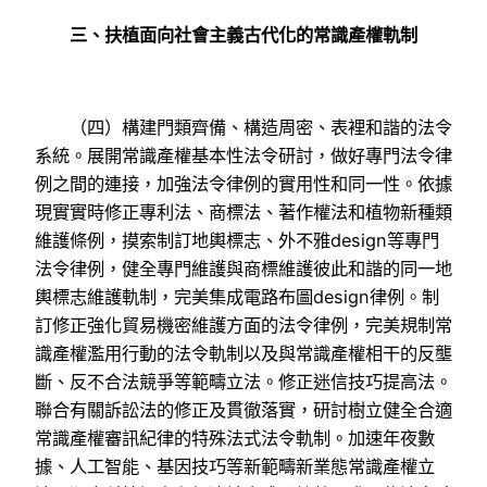
三、扶植面向社會主義古代化的常識產權軌制
（四）構建門類齊備、構造周密、表裡和諧的法令
系統。展開常識產權基本性法令研討，做好專門法令律
例之間的連接，加強法令律例的實用性和同一性。依據
現實實時修正專利法、商標法、著作權法和植物新種類
維護條例，摸索制訂地輿標志、外不雅design等專門
法令律例，健全專門維護與商標維護彼此和諧的同一地
輿標志維護軌制，完美集成電路布圖design律例。制
訂修正強化貿易機密維護方面的法令律例，完美規制常
識產權濫用行動的法令軌制以及與常識產權相干的反壟
斷、反不合法競爭等範疇立法。修正迷信技巧提高法。
聯合有關訴訟法的修正及貫徹落實，研討樹立健全合適
常識產權審訊紀律的特殊法式法令軌制。加速年夜數
據、人工智能、基因技巧等新範疇新業態常識產權立