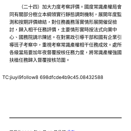
（二十四）加大力度考察評價。國度常識產權局會
同有關部分樹立本綱領實行靜態調劑機制，展開年度監
測和按期評價總結，對任務義務落實情形展開催促檢
討，歸入相干任務評價，主要情形實時按法式向黨中
心、國務院請示陳述。在對黨政引導干部和國有企業引
導班子考察中，重視考察常識產權相干任務成效。處所
各級當局要加年夜督覆按核任務力度，將常識產權強國
扶植任務歸入督覆按核范圍。
TC:jiuyi9follow8 698dfcde4b9c45.08432588