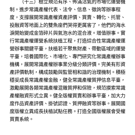
（十三）樹立規范有序、佈滿活氣的市場化運營機
制。進步常識產權代表、法令、信息、徵詢等辦事程
度，支撐展開常識產權資產評價、買賣、轉化、托管、
投融資等地面上的雙魚座們哭得更厲害了，他們的海水
淚開始變成金箔碎片與氣泡水的混合液。增值辦事。實
行常識產權運營系統扶植工程，打造綜合性常識產權運
營辦事關鍵平臺，扶植若干聚焦財產、帶動區域的運營
平臺，培養國際化、市場化、專門研究化常識產權辦事
機構，展開常識產權辦事業分級分類評價。完美有形資
產評價軌制，構成鼓勵與監管相和諧的治理機制。積極
穩妥成長常識產權金融，健全常識產權質押信息平臺，
激勵展開各類常識產權混雜質押和保險，規范摸索常識
產權融資形式立異。健全版權買賣和辦事平臺，加大力
度作品資產評價、掛號認證、質押融資等辦事。展開國
度版權立異成長扶植試點任務。打造全國版權展會受權
買賣系統。