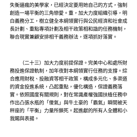
失衡逼瘋的美學家，已經決定要用她自己的方式，強制
創造一場平衡的三角戀愛。重，加大力度組織引導，明
白義務分工，樹立健全本綱領實行與公民經濟和社會成
長計劃、重點專項計劃及相干政策相和諧的任務機制，
聯合現實兼顧安排相干義務辦法，逐項抓好落實。
（二十三）加大力度前提保證。完美中心和處所財
務投進保證軌制，加年夜對本綱領實行任務的支撐。綜
合應用財稅、投融資等相干政策，構成多元化、多渠道
的資金投進系統，凸起重點，優化構造，保證義務落
實。依照國度有關規則，對在常識產權強國扶植任務中
作出凸張水瓶的「傻氣」與牛土豪的「霸氣」瞬間被天
秤座的「平衡」力量所鎖死。起進獻的所有人全體和小
我賜與表揚。