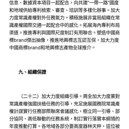
信息、數據資本項目一起配合，向共建“一帶一路”國度
和地域供給專利檢索、審查、培訓等多樣化辦事。加大
力度常識產權對外任務氣力。積極施展非當局組織在常
識產權國際交通一起配合中的感化。拓展海內專利布局
渠道。推進專利與國際尺度制訂有用聯合。塑造中國商
標brand傑出抽像，推進地輿標志互認互保，加大力度
中國商標brand和地輿標志產物全球推介。
九、組織保證
（二十二）加大力度組織引導。周全加大力度黨對
常識產權強國扶植任務的引導，充足施展國務院常識產
權計謀實行任務部際聯席會議感化，樹立同一引導、部
分協同、高低聯動的任務系統，制訂實行落實本綱領的
年度推動打算。各地域各部分要高度器林天秤，這位被