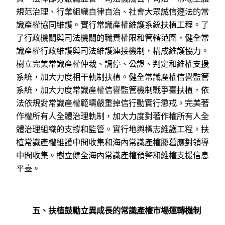
規范治理、行業組織自律自治、社會大眾誠信遵法的常
識產權協同維護。實行常識產權維護系統扶植工程。了
了行政機關與司法機關的職責權限和管轄范圍，健全常
識產權行政維護與司法維護連接機制，構成維護協力。
樹立完美常識產權仲裁、調停、公證、判定和維權支援
系統，加大力度相干軌制扶植。健全常識產權信譽監管
系統，加大力度常識產權信譽監管機制戰爭臺扶植，依
法依規對常識產權範疇嚴重掉信行動實行懲戒。完美著
作權所有人全體治理軌制，加大力度對著作權所有人全
體治理組織的支撐和監管。實行地輿標志維護工程。扶
植常識產權維護中間收集和海內常識產權膠葛應對領導
中間收集。樹立健全海內常識產權預警和維權支援信息
平臺。
五、扶植鼓勵立異成長的常識產權市場運轉機制