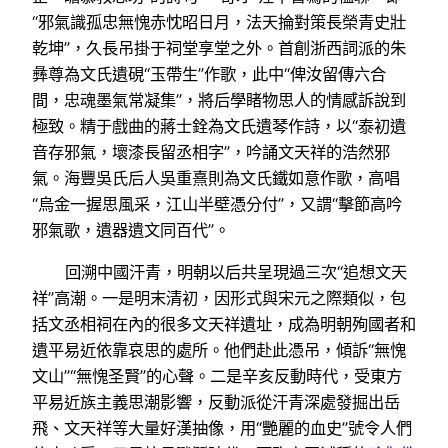
“邪氣識孤忠無愧赤忱昭日月，法天掄對策長榮青史壯
乾坤”，久長吊掛于祠堂享堂之外。首創浙西詞派的朱
彝尊為文氏遺硯“玉帶生”作歌，此中“俾汝留傳六合
間，忠魂墨氣常凝集”，將后學睹物思人的情感訴說到
極致。精于戲曲的蔣士銓為文氏遺琴作詩，以“泰初遺
音存邪氣，壞漆長留丞相字”，吟誦文天祥的浩然邪
氣。海豐吳氏后人吳重熹則為文氏鐵如意作歌，高唱
“烏金一握思風采，江山半壁憑分付”，又謂“擊節高吟
邪氣歌，遺器遺文同百代”。
回溯中國汗青，明朝以后共呈現過三次“追想文天
祥”高潮。一是明末清初，因形式與宋元之際類似，包
括文丞相祠在內的很多文天祥遺址，成為明朝殉國者和
遺平易近依靠哀思的處所。他們赴此憑吊，傾訴“無愧
文山”“無愧圣賢”的心聲。二是辛亥反動時代，受東方
平易近族主義思潮影響，反動派從汗青深處發掘出岳
飛、文天祥等大量好漢抽像，用“艷麗的血史”號令人們