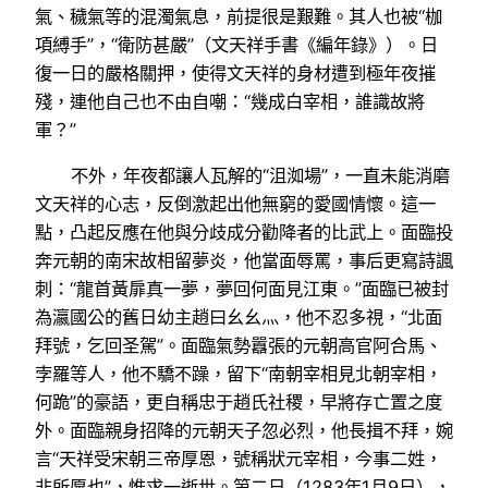
氣、穢氣等的混濁氣息，前提很是艱難。其人也被“枷
項縛手”，“衛防甚嚴”（文天祥手書《編年錄》）。日
復一日的嚴格關押，使得文天祥的身材遭到極年夜摧
殘，連他自己也不由自嘲：“幾成白宰相，誰識故將
軍？”
不外，年夜都讓人瓦解的“沮洳場”，一直未能消磨
文天祥的心志，反倒激起出他無窮的愛國情懷。這一
點，凸起反應在他與分歧成分勸降者的比武上。面臨投
奔元朝的南宋故相留夢炎，他當面辱罵，事后更寫詩諷
刺：“龍首黃扉真一夢，夢回何面見江東。”面臨已被封
為瀛國公的舊日幼主趙曰幺幺灬，他不忍多視，“北面
拜號，乞回圣駕”。面臨氣勢囂張的元朝高官阿合馬、
孛羅等人，他不驕不躁，留下“南朝宰相見北朝宰相，
何跪”的豪語，更自稱忠于趙氏社稷，早將存亡置之度
外。面臨親身招降的元朝天子忽必烈，他長揖不拜，婉
言“天祥受宋朝三帝厚恩，號稱狀元宰相，今事二姓，
非所愿也”，惟求一逝世。第二日（1283年1月9日），