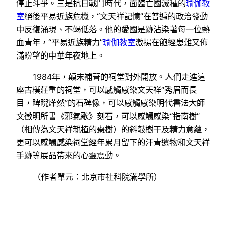
停止斗爭。三是抗日戰鬥時代，面臨亡國滅種的
瑜伽教
室
絕後平易近族危機，“文天祥記憶”在普遍的政治發動
中反復涌現、不竭低落。他的愛國是跡沾染著每一位熱
血青年，“平易近族精力”
瑜伽教室
激揚在飽經患難又佈
滿盼望的中華年夜地上。
1984年，顛末補葺的祠堂對外開放。人們走進這
座古樸莊重的祠堂，可以感觸感染文天祥“秀眉而長
目，睥睨燁然”的石碑像，可以感觸感染明代書法大師
文徵明所書《邪氣歌》刻石，可以感觸感染“指南樹”
（相傳為文天祥親植的棗樹）的斜攲樹干及精力意蘊，
更可以感觸感染祠堂經年累月留下的汗青遺物和文天祥
手跡等展品帶來的心靈震動。
（作者單元：北京市社科院滿學所）