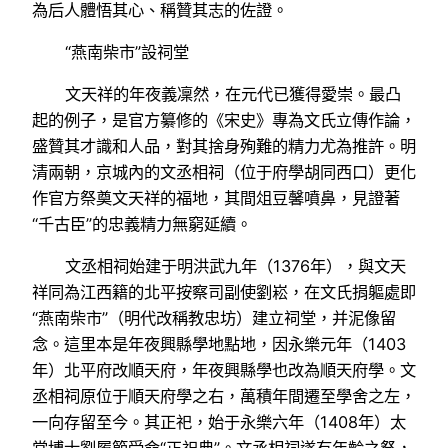
為后人體悟其心、稱贊其志的佐證。
“燕南柴市”設祠堂
文天祥的年夜義凜然，在元代已獲得愛崇。最凸
起的例子，是官方纂修的《宋史》專為文氏立傳作論，
盛贊其才識和人品，對其捨身殉難的精力尤為推許。明
清兩朝，京城內的文丞相祠（位于府學胡同西口）更化
作官方祭奠文天祥的福地，其間俎豆馨噴鼻，見證著
“千古臣”的忠義精力無窮延續。
文丞相祠始建于明洪武九年（1376年），與文天
祥同為江西籍的北平按察司副使劉崧，在文氏捐軀處即
“燕南柴市”（明代改稱教忠坊）建立祠堂，并泥像留
念。這里本是年夜興縣學地點地，因永樂元年（1403
年）北平府改順天府，年夜興縣學也改為順天府學。文
丞相祠原位于順天府學之右，萬積年間遷至學舍之左，
一向存留至今。其正祀，始于永樂六年（1408年）太