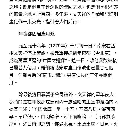
之地；既是他自在赴逝世的魂回之地，也是他享祀不盡
的無量之地。七百四十多年來，文天祥的業績和記憶刻
畫化作一束束光，指引著人們前行。
年夜都囚居歲月艱
元至元十六年（1279年）十月初一日，南宋右丞
相文天祥停止苦旅，被元軍押送到年夜都（今北京），
成為萬里漂蕩的“亡國之遺俘”。這一日，離他兵敗被執
已曩昔九個月，離他親睹宋軍崖山慘敗也已曩昔七個
月，但離最后的“燕市之戮”，另有漫長的三年零兩個
月。
除最後幾日羈留于會同館外，文天祥的盡年夜大
都時間是在年夜都戎馬司內一處幽暗的土室中渡過的。
據其自述：“予囚北庭，坐一土室。室廣八尺，深可四
尋。單扉低小，白間短窄，污下而幽暗。”（《邪氣歌
序》）逐日俯仰之間，佈滿水氣、土頭土腦、日氣、火