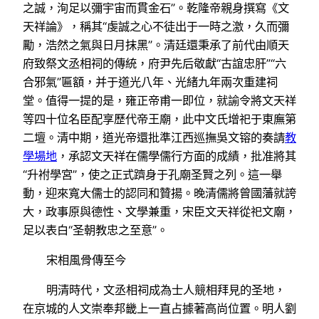
之誠，洵足以彌宇宙而貫金石”。乾隆帝親身撰寫《文
天祥論》，稱其“虔誠之心不徒出于一時之激，久而彌
勵，浩然之氣與日月抹黑”。清廷還秉承了前代由順天
府致祭文丞相祠的傳統，府尹先后敬獻“古誼忠肝”“六
合邪氣”匾額，并于道光八年、光緒九年兩次重建祠
堂。值得一提的是，雍正帝甫一即位，就諭令將文天祥
等四十位名臣配享歷代帝王廟，此中文氏增祀于東廡第
二壇。清中期，道光帝還批準江西巡撫吳文镕的奏請
教
學場地
，承認文天祥在儒學儒行方面的成績，批准將其
“升袝學宮”，使之正式躋身于孔廟圣賢之列。這一舉
動，迎來寬大儒士的認同和贊揚。晚清儒將曾國藩就誇
大，政事原與德性、文學兼重，宋臣文天祥從祀文廟，
足以表白“圣朝教忠之至意”。
宋相風骨傳至今
明清時代，文丞相祠成為士人競相拜見的圣地，
在京城的人文崇奉邦畿上一直占據著高尚位置。明人劉