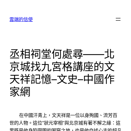
跳
至
雲端的信使
主
要
內
容
丞相祠堂何處尋——北
京城找九宮格講座的文
天祥記憶–文史–中國作
家網
在中國汗青上，文天祥是一位以身殉國、流芳百
世的人物。這位“狀元宰相”與北京城有著不解之緣：這
里既是他身陷囹圄的困窘之地，也是他自述心志的超凡