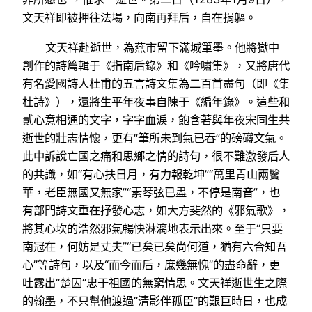
文天祥即被押往法場，向南再拜后，自在捐軀。
文天祥赴逝世，為燕市留下滿城筆墨。他將獄中
創作的詩篇輯于《指南后錄》和《吟嘯集》，又將唐代
有名愛國詩人杜甫的五言詩文集為二百首盡句（即《集
杜詩》），還將生平年夜事自陳于《編年錄》。這些和
貳心意相通的文字，字字血淚，飽含著與年夜宋同生共
逝世的壯志情懷，更有“筆所未到氣已吞”的磅礴文氣。
此中訴說亡國之痛和思鄉之情的詩句，很不難激發后人
的共識，如“有心扶日月，有力報乾坤”“萬里青山兩鬢
華，老臣無國又無家”“素琴弦已盡，不停是南音”，也
有部門詩文重在抒發心志，如大方斐然的《邪氣歌》，
將其心坎的浩然邪氣暢快淋漓地表示出來。至于“只要
南冠在，何妨是丈夫”“已矣已矣尚何道，猶有六合知吾
心”等詩句，以及“而今而后，庶幾無愧”的盡命辭，更
吐露出“楚囚”忠于祖國的無窮情思。文天祥逝世生之際
的翰墨，不只幫他渡過“清影伴孤臣”的艱巨時日，也成