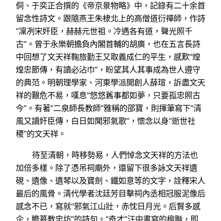
侗、于奕正合撰的《帝京景物略》中，記錄有二十余首
留念性詩文。跟隨燕王朱棣北上的高僧道衍禪師，作詩
“凜冽宋奸臣，赫赫元世祖。冷遇各有道，聲光照千
古”。曾于永樂朝擔負內閣首輔的胡廣，也在五言長詩
中回想了文天祥鞠旅勤王又取義成仁的平生，感歎“煌
煌忠節傳，有讀必沾巾”，盼望其人其事成為世人遵守
的典范。明朝理學家、河東學派開創人薛瑄，訴盡文天
祥的艱危不易，嘆息“悠悠舊事都如夢，只要孤忠照古
今”。有著“二泉師長教師”雅稱的邵寶，則揮筆寫下“清
風又讀奸臣傳，白日如聞邪氣歌”，懷念以身“逝世社
稷”的文天祥。
待至清朝，時移勢易，人們悼念文天祥的方法也
加倍多樣。除了憑吊祠廟外，還留下很多詠文天祥遺
硯、遺像、遺琴以及寶劍、鐵如意等的文字，詮釋宋人
最后的風骨。清代學者沈廷芳目擊祠內丞相冠服泥像后
感念不已，寫就“邪氣江山壯，赤忱日月光。后賢多感
企，瞻慕教忠坊”的詩句。“奇才”汪中書寫的楹聯，即