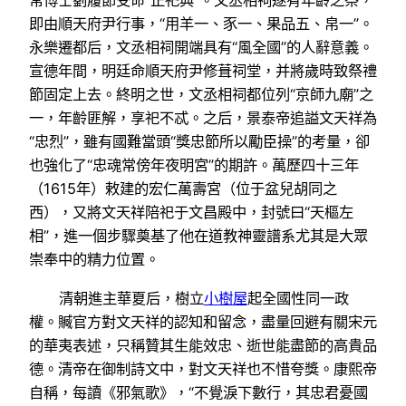
常博士劉履節受命“正祀典”。文丞相祠遂有年齡之祭，
即由順天府尹行事，“用羊一、豕一、果品五、帛一”。
永樂遷都后，文丞相祠開端具有“風全國”的人辭意義。
宣德年間，明廷命順天府尹修葺祠堂，并將歲時致祭禮
節固定上去。終明之世，文丞相祠都位列“京師九廟”之
一，年齡匪解，享祀不忒。之后，景泰帝追謚文天祥為
“忠烈”，雖有國難當頭“獎忠節所以勵臣操”的考量，卻
也強化了“忠魂常傍年夜明宮”的期許。萬歷四十三年
（1615年）敕建的宏仁萬壽宮（位于盆兒胡同之
西），又將文天祥陪祀于文昌殿中，封號曰“天樞左
相”，進一個步驟奠基了他在道教神靈譜系尤其是大眾
崇奉中的精力位置。
清朝進主華夏后，樹立
小樹屋
起全國性同一政
權。贓官方對文天祥的認知和留念，盡量回避有關宋元
的華夷表述，只稱贊其生能效忠、逝世能盡節的高貴品
德。清帝在御制詩文中，對文天祥也不惜夸獎。康熙帝
自稱，每讀《邪氣歌》，“不覺淚下數行，其忠君憂國