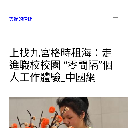
跳
至
雲端的信使
主
要
內
容
上找九宮格時租海：走
進職校校園 “零間隔”個
人工作體驗_中國網