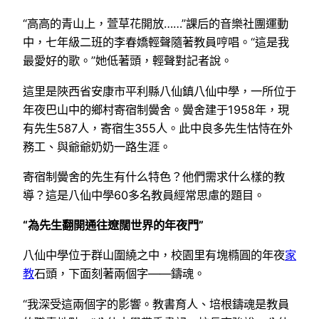
“高高的青山上，萱草花開放……”課后的音樂社團運動
中，七年級二班的李春嬌輕聲隨著教員哼唱。“這是我
最愛好的歌。”她低著頭，輕聲對記者說。
這里是陜西省安康市平利縣八仙鎮八仙中學，一所位于
年夜巴山中的鄉村寄宿制黌舍。黌舍建于1958年，現
有先生587人，寄宿生355人。此中良多先生怙恃在外
務工、與爺爺奶奶一路生涯。
寄宿制黌舍的先生有什么特色？他們需求什么樣的教
導？這是八仙中學60多名教員經常思慮的題目。
“為先生翻開通往遼闊世界的年夜門”
八仙中學位于群山圍繞之中，校園里有塊橢圓的年夜
家
教
石頭，下面刻著兩個字——鑄魂。
“我深受這兩個字的影響。教書育人、培根鑄魂是教員