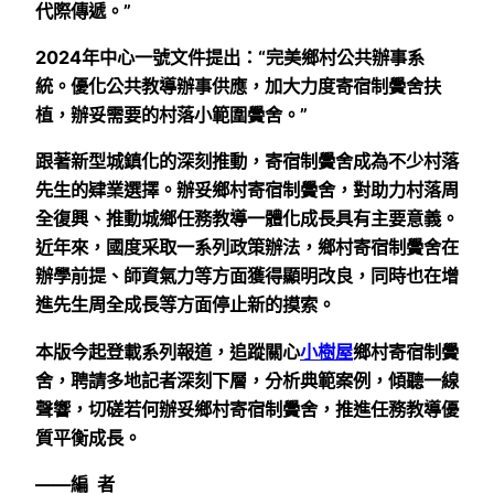
代際傳遞。”
2024年中心一號文件提出：“完美鄉村公共辦事系
統。優化公共教導辦事供應，加大力度寄宿制黌舍扶
植，辦妥需要的村落小範圍黌舍。”
跟著新型城鎮化的深刻推動，寄宿制黌舍成為不少村落
先生的肄業選擇。辦妥鄉村寄宿制黌舍，對助力村落周
全復興、推動城鄉任務教導一體化成長具有主要意義。
近年來，國度采取一系列政策辦法，鄉村寄宿制黌舍在
辦學前提、師資氣力等方面獲得顯明改良，同時也在增
進先生周全成長等方面停止新的摸索。
本版今起登載系列報道，追蹤關心
小樹屋
鄉村寄宿制黌
舍，聘請多地記者深刻下層，分析典範案例，傾聽一線
聲響，切磋若何辦妥鄉村寄宿制黌舍，推進任務教導優
質平衡成長。
——編 者