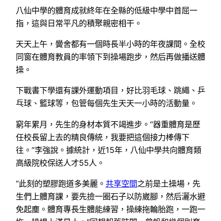
八仙中學的體育成就終年在全縣的低級中學中首屈一
指，這與日常平凡的積聚親密相干。
天天上午，黌舍都有一個時長半小時的年夜課間。全校
同窗在體育教員的率領下到操場跑步，然后再做播送體
操。
下戰書下學還有課外運動項目，好比羽毛球、跳繩、乒
乓球、籃球等，包管每個先生天天一小時的活動量。
窮年累月，先生的身材本質不竭進步。“器重體育是歷
任校長留上去的精良傳統，我要把這個接力棒傳下
往。”李強說。據統計，近15年，八仙中學共向體育類
高級院校保送人才55人。
“此刻的塑膠跑道多美麗。
共享空間
之前是土操場，先
生們上體育課，要先撿一圈石子以防崴腳，然后灑水避
免起塵。體育專長生體能練習，操練拖輪胎跑，一跑一