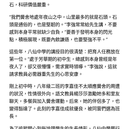
石，科研價值嚴重。
“我們黌舍地處年夜山之中，山里最多的就是石頭。石
頭是通俗的，也是堅韌的。”李強常常給先生講，不要
感到本身平常就缺少自負，“要善于發明本身的閃光
點，積極展現，既要內斂謙遜，也要堅強不平。”
這些年，八仙中學的講授目的很清楚：把育人任務放在
第一位。“處于芳華期的初中生，總感到本身曾經是年
夜人了，卻又很懵懂，需求實時領導。”李強說，這就
請求教員必需器重先生的心思安康。
剛上初中時，八年級二班的李嘉佳不太順應黌舍的周遭
的狀況，性情很外向。語文教員楊莎莎激勵她多和室友
聊天，多餐與加入黌舍運動。后來，她的伴侶多了，也
變得豁達了。此刻的李嘉佳成就優良，被同窗們選為班
長。
為了追蹤關心到每論理學生的生長情形，八仙中學履行