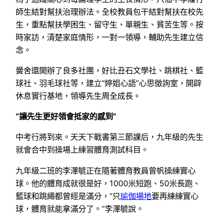
師生結對幫扶治理辦法。全校教員包干結對幫扶在校先
生，重點幫扶學困生、留守生、單親生、貧苦生等。按
時家訪，清楚家庭情形，一對一領導，輔助先生建立信
念。
黌舍還開辦了良多社團，好比丑石文學社、跳棋社、籃
球社、羽毛球社等，建立“婷姐心語”心思徵詢室，開辟
休息實行基地，領導先生周全成長。
“讓先生更好領會抵家的感到”
中考行將到來。天天下戰書第三節課后，九年級的先生
就會合中到操場上練習體育測試科目。
九年級二班的李澤毓正在隨著體育教員曾帆操練實心
球。他的體育成就很是好，1000米短跑、50米長跑、
籃球和跳繩都曾經是滿分，“只
瑜伽場地
要再練練實心
球，體育就能拿滿分了。”李澤毓說。