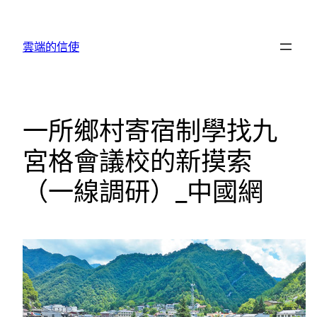
跳
至
雲端的信使
主
要
內
容
一所鄉村寄宿制學找九
宮格會議校的新摸索
（一線調研）_中國網