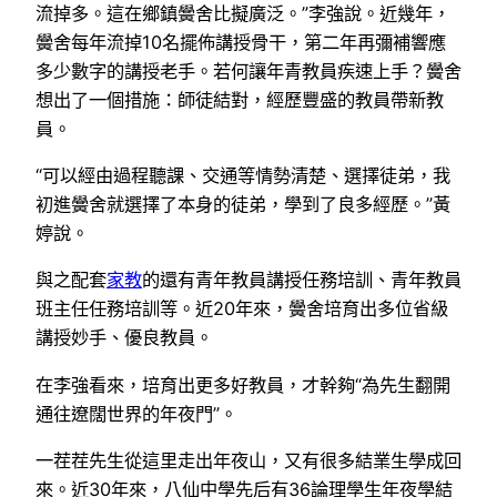
流掉多。這在鄉鎮黌舍比擬廣泛。”李強說。近幾年，
黌舍每年流掉10名擺佈講授骨干，第二年再彌補響應
多少數字的講授老手。若何讓年青教員疾速上手？黌舍
想出了一個措施：師徒結對，經歷豐盛的教員帶新教
員。
“可以經由過程聽課、交通等情勢清楚、選擇徒弟，我
初進黌舍就選擇了本身的徒弟，學到了良多經歷。”黃
婷說。
與之配套
家教
的還有青年教員講授任務培訓、青年教員
班主任任務培訓等。近20年來，黌舍培育出多位省級
講授妙手、優良教員。
在李強看來，培育出更多好教員，才幹夠“為先生翻開
通往遼闊世界的年夜門”。
一茬茬先生從這里走出年夜山，又有很多結業生學成回
來。近30年來，八仙中學先后有36論理學生年夜學結