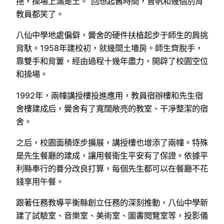
拖，操場上滿是土。”回想起舊時間，曾帆和幾個別育
教員都笑了。
八仙中學地處偏僻，黌舍的硬件扶植起步于師生的肩挑
背馱。1958年建校初，就幾間土墻房。師生齊脫手，
靠雙手和背簍，經由過程十幾年盡力，開辟了校園空位
和操場。
1992年，兩幢講授樓投進應用，教員宿辦樓和先生宿
舍樓建成后，黌舍有了寬闊敞亮的教室、干凈整潔的宿
舍。
之后，校園面積逐步擴展，講授樓也增添了兩幢。特殊
是先生餐廳的建成，讓用餐衛生平安有了保證。依據平
利縣奉行的養分改良打算，每個先生都可以在餐廳不花
錢享用午餐。
跟著任務教導平衡縣創立任務的深刻推動，八仙中學新
建了試驗室、音樂室、美術室、圖書閱覽室等，投影儀