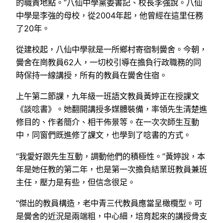
的職責地點。”八仙中學黨委書記、校長李強說。八仙
中學是李強的母校，從2004年起，他曾經在這里任務
了20年。
從建校起，八仙中學就是一所鄉村寄宿制黌舍。今朝，
黌舍在崗教員62人，一切校引導在擔負行政職務的同
時保持一線講授，所有的教員在黌舍住宿。
上午第二節課，九年級一班語文教員黃婷正在授課文
《談唸書》。她翻開講授多媒體裝備，率領先生清楚進
修目的、作者簡介、相干佈景等。在一次次師生互動
中，同窗們既進修了課文，也學到了唸書的方式。
“我愛好跟先生互動，調動他們的積極性。”黃婷說，本
年是她任教的第二年，也是第一次擔負結業班教員兼班
主任，壓力是有些，但信念很足。
“傑出的教員構造，老中青三代教員應當呈橄欖型。可
是黌舍的近況是兩端粗，中心細，培育起來的講授骨支