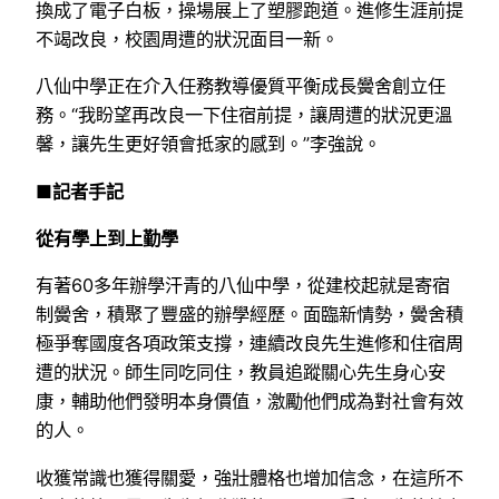
換成了電子白板，操場展上了塑膠跑道。進修生涯前提
不竭改良，校園周遭的狀況面目一新。
八仙中學正在介入任務教導優質平衡成長黌舍創立任
務。“我盼望再改良一下住宿前提，讓周遭的狀況更溫
馨，讓先生更好領會抵家的感到。”李強說。
■記者手記
從有學上到上勤學
有著60多年辦學汗青的八仙中學，從建校起就是寄宿
制黌舍，積聚了豐盛的辦學經歷。面臨新情勢，黌舍積
極爭奪國度各項政策支撐，連續改良先生進修和住宿周
遭的狀況。師生同吃同住，教員追蹤關心先生身心安
康，輔助他們發明本身價值，激勵他們成為對社會有效
的人。
收獲常識也獲得關愛，強壯體格也增加信念，在這所不