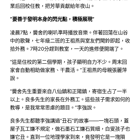
業后回校任教，把芳華貢獻給年夜山。
“要善于發明本身的閃光點，積極展現”
凌晨7點，黌舍的喇叭準時播放音樂。伴著回蕩在山谷
中的歌聲，七年級二班的王祖燕與室友們聞鈴即起，收
拾外務。7時20分趕到教室，一天的進修便開端了。
“這是住校的第二個學期，孩子顯明自力不少。周末回
家會自動相助做家務、干農活。”王祖燕的母親張麗萍
說。
“黌舍先生重要來自八仙鎮和正陽鎮，寄宿生占了一半
以上。良多先生的家長在外務工。這些孩子需求如何的
教導，是我常常思慮的題目。”李強說。
良多先生都聽李強講過“丑石”的故事——一塊石頭，蓋
屋子瓦工嫌不規定，做石墨石工嫌石質細，白叟孩子也
嫌它丑。直到一位地理學家到來，竟發明它是一塊隕