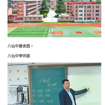
八仙中黌舍園。
八仙中學供圖