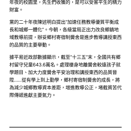
年夜的校園里，先生們收獲的，是可以受害平生的精力
財富。
黨的二十年夜陳述明白提出“加速任務教導優質平衡成
長和城鄉一體化”。今朝，各級當局正出力改良鄉鎮地
域教導前提，辦妥鄉村寄宿制黌舍是進步教導講授東西
的品質的主要舉動。
據平易近政部數據顯示，截至“十三五”末，全國共有鄉
村留守兒童643.6萬名。處理棲身地離黌舍較遠孩子就
學題目、加大力度黌舍平安治理和講授東西的品質晉
陞……從有學上到上勤學，鄉村寄宿制黌舍的成長，將
為減少城鄉教導資本差距，增進教導公正，堵截貧苦代
際傳遞進獻主要氣力。