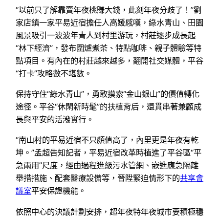
“以前只了解靠賣年夜桃賺大錢，此刻年夜分歧了！”劉
家店鎮一家平易近宿擔任人高媛感嘆，綠水青山、田園
風景吸引一波波年青人到村里游玩，村莊逐步成長起
“林下經濟”，發布圍爐煮茶、特點咖啡、親子體驗等特
點項目。有內在的村莊越來越多，翻開社交媒體，平谷
“打卡”攻略數不堪數。
保持守住“綠水青山”，勇敢摸索“金山銀山”的價值轉化
途徑。平谷“休閑新時髦”的扶植背后，還貫串著兼顧成
長與平安的活潑實行。
“南山村的平易近宿不只顏值高了，內里更是年夜有乾
坤。”孟超告知記者，平易近宿改革時植進了平谷區“平
急兩用”尺度，經由過程進級污水管網、嵌進應急隔離
舉措措施、配套醫療設備等，晉陞緊迫情形下的
共享會
議室
平安保證機能。
依照中心的決議計劃安排，超年夜特年夜城市要積極穩