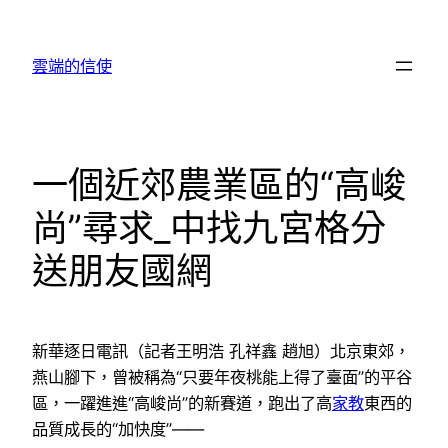
跳
至
雲端的信使
主
要
內
容
一個近郊農業區的“高峻
尚”尋求_中找九宮格分
送朋友國網
新華逐日電訊（記者王明浩 孔祥鑫 趙旭）北京東郊，
燕山腳下，曾被稱為“只要年夜桃能上得了臺面”的平谷
區，一躍進進“高峻尚”的新賽道，跑出了高
家教
東西的
品質成長的“加快度”——