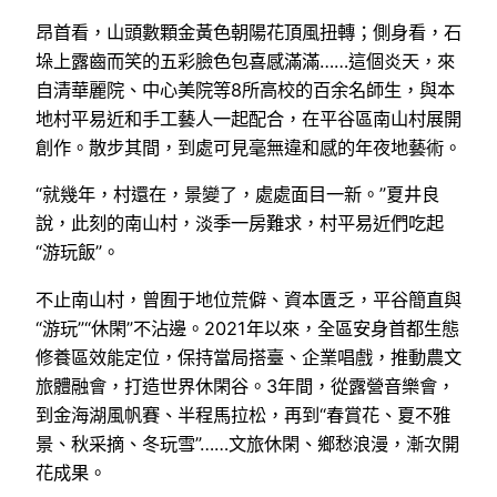
昂首看，山頭數顆金黃色朝陽花頂風扭轉；側身看，石
垛上露齒而笑的五彩臉色包喜感滿滿……這個炎天，來
自清華麗院、中心美院等8所高校的百余名師生，與本
地村平易近和手工藝人一起配合，在平谷區南山村展開
創作。散步其間，到處可見毫無違和感的年夜地藝術。
“就幾年，村還在，景變了，處處面目一新。”夏井良
說，此刻的南山村，淡季一房難求，村平易近們吃起
“游玩飯”。
不止南山村，曾囿于地位荒僻、資本匱乏，平谷簡直與
“游玩”“休閑”不沾邊。2021年以來，全區安身首都生態
修養區效能定位，保持當局搭臺、企業唱戲，推動農文
旅體融會，打造世界休閑谷。3年間，從露營音樂會，
到金海湖風帆賽、半程馬拉松，再到“春賞花、夏不雅
景、秋采摘、冬玩雪”……文旅休閑、鄉愁浪漫，漸次開
花成果。