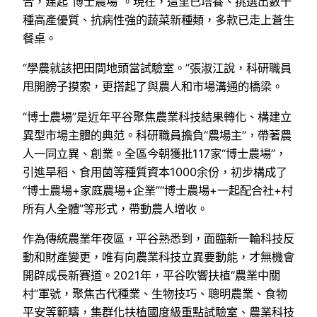
合，建起“博士農場”。現在，這里已培養、挑選出數十
種高產優質、抗病性強的蔬菜新種類，多款已走上蒼生
餐桌。
“學農就該把田間地頭當試驗室。”張淑江說，科研職員
甩開膀子摸索，更搭起了與農人和市場溝通的橋梁。
“博士農場”是近年平谷聚焦農業科技結果轉化、構建立
異型市場主體的典范。科研職員擔負“農場主”，帶著農
人一同立異、創業。全區今朝獲批117家“博士農場”，
引進旱稻、食用菌等種質資本1000余份，初步構成了
“博士農場+家庭農場+企業”“博士農場+一起配合社+村
所有人全體”等形式，帶動農人增收。
作為傳統農業年夜區，平谷熟悉到，面臨新一輪科技反
動和財產變更，唯有向農業科技立異要動能，才無機會
開辟成長新賽道。2021年，平谷吹響扶植“農業中關
村”軍號，聚焦古代種業、生物技巧、聰明農業、食物
平安等範疇，集群化扶植國度級重點試驗室、農業科技