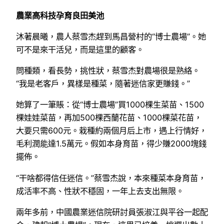
農業高科技孕育良田美池
沐著晨曦，農人蔡雪杰趕到馬昌營村的“博士農場”。她
可不是來干活兒，而是這里的顧客。
問種類，看長勢，挑性狀，蔡雪杰對農場很是熟絡。
“我是老客戶，異樣是種菜，隨著迷信家更賺錢。”
她算了一筆賬：從“博士農場”買1000棵生菜苗、1500
棵娃娃菜苗，再加500棵西蘭花苗、1000棵菜花苗，
大要只需600元。栽種約兩個月后上市，遇上行情好，
毛利潤能達1.5萬元。假如本身育苗，得少賺2000塊錢
擺佈。
“干啥都得信任迷信。”蔡雪杰說，本來種菜本身育苗，
成活率不高、性狀不穩固，一年上去支出無限。
兩年多前，中國農業迷信院研討員張淑江與平谷一起配