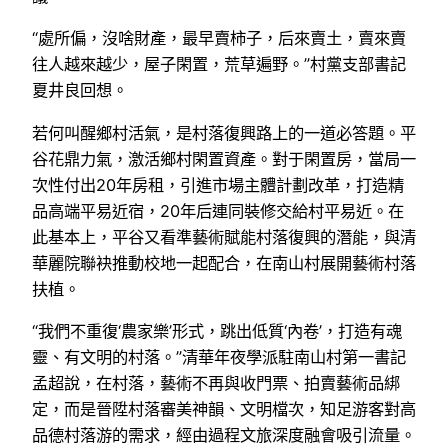
“處所偏，沒啥財產，最早賣柿子，后來賣土，賣來賣
往人越來越少，屋子閑置，荒草遍野。”村黨支部書記
夏井良回想。
若何叫醒鄉村活氣，是村落復興路上的一道必答題。平
谷花鼎力氣，激活鄉村閑置資產。對于閑置房，當局一
次性付出20年房租，引進市場主體計劃改革，打造精
品高端平易近宿，20年后連同裝修交給村平易近。在
此基本上，平谷又看準藝術賦能村落復興的潛能，與清
華麗院聯袂推動校地一起配合，在南山村展開藝術村落
扶植。
“我們不重復‘農家樂’形式，跳出低質‘內卷’，打造有魂
靈、有文明的村落。”清華年夜學派駐南山村第一書記
孟超說，在村落，藝術不再與收門票、拍賣藝術品綁
定，而是晉陞村落審美神韻、文明檔次，知足游客對高
品德村落游的需求，經由過程文旅深度融會吸引流量。