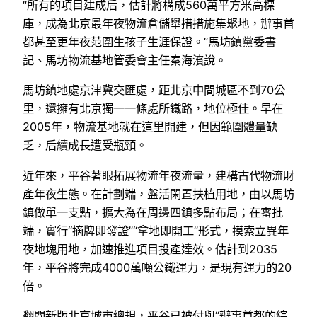
“所有的項目建成后，估計將構成560萬平方米高標
庫，成為北京最年夜物流倉儲舉措措施集聚地，辦事首
都甚至更年夜范圍生孩子生涯保證。”馬坊鎮黨委書
記、馬坊物流基地管委會主任秦海濱說。
馬坊鎮地處京津冀交匯處，距北京中間城區不到70公
里，還擁有北京獨一一條處所鐵路，地位極佳。早在
2005年，物流基地就在這里開建，但因範圍體量缺
乏，后續成長遭受瓶頸。
近年來，平谷著眼拓展物流年夜流量，建構古代物流財
產年夜生態。在計劃端，盤活閑置扶植用地，由以馬坊
鎮做單一支點，擴大為在周邊四鎮多點布局；在審批
端，實行“摘牌即發證”“拿地即開工”形式，摸索立異年
夜地塊用地，加速推進項目投產達效。估計到2035
年，平谷將完成4000萬噸公鐵運力，是現有運力的20
倍。
翻閱新版北京城市總規，平谷已被付與“辦事首都的綜