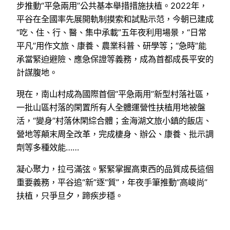
步推動“平急兩用”公共基本舉措措施扶植。2022年，
平谷在全國率先展開軌制摸索和試點示范，今朝已建成
“吃、住、行、醫、集中承載”五年夜利用場景，“日常
平凡”用作文旅、康養、農業科普、研學等；“急時”能
承當緊迫避險、應急保證等義務，成為首都成長平安的
計謀腹地。
現在，南山村成為國際首個“平急兩用”新型村落社區，
一批山區村落的閑置所有人全體運營性扶植用地被盤
活，“變身”村落休閑綜合體；金海湖文旅小鎮的飯店、
營地等顛末周全改革，完成棲身、辦公、康養、批示調
劑等多種效能……
凝心聚力，拉弓滿弦。緊緊掌握高東西的品質成長這個
重要義務，平谷追“新”逐“質”，年夜手筆推動“高峻尚”
扶植，只爭旦夕，蹄疾步穩。