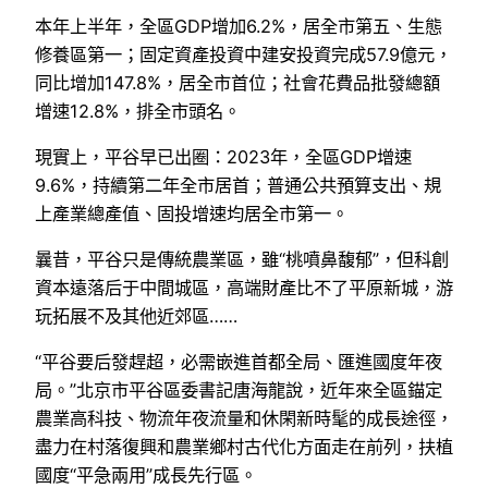
本年上半年，全區GDP增加6.2%，居全市第五、生態
修養區第一；固定資產投資中建安投資完成57.9億元，
同比增加147.8%，居全市首位；社會花費品批發總額
增速12.8%，排全市頭名。
現實上，平谷早已出圈：2023年，全區GDP增速
9.6%，持續第二年全市居首；普通公共預算支出、規
上產業總產值、固投增速均居全市第一。
曩昔，平谷只是傳統農業區，雖“桃噴鼻馥郁”，但科創
資本遠落后于中間城區，高端財產比不了平原新城，游
玩拓展不及其他近郊區……
“平谷要后發趕超，必需嵌進首都全局、匯進國度年夜
局。”北京市平谷區委書記唐海龍說，近年來全區錨定
農業高科技、物流年夜流量和休閑新時髦的成長途徑，
盡力在村落復興和農業鄉村古代化方面走在前列，扶植
國度“平急兩用”成長先行區。