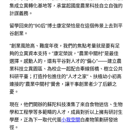
集成立異轉化基地等，承當起國度農業科技自立自強的
計謀義務。
留學回來的“90后”博士康定榮恰是在這個佈景上去到平
谷創業。
“創業風險高、難度年夜，我們的焦點考量就是要有足
夠的立異資本支持。”康定榮說，“農業中關村”是最佳
選擇。感動人的，還有平谷對人才的“偏心”——建立農
業科技立異園區、為校企一起配合牽線搭橋、樹立公共
科研平臺；打造拎包進住的“人才之家”、扶植幼小初高
連接的“農業中關村”黌舍，讓干事創業者少了后顧之
憂。
現在，他們開辦的蘇陀科技湊集了來自食物迷信、生物
學和工程學等多範疇的人才，成員對折以上擁有研討生
學歷，正為下一取代代蛋
小我空間
白產物策劃研發途
徑。