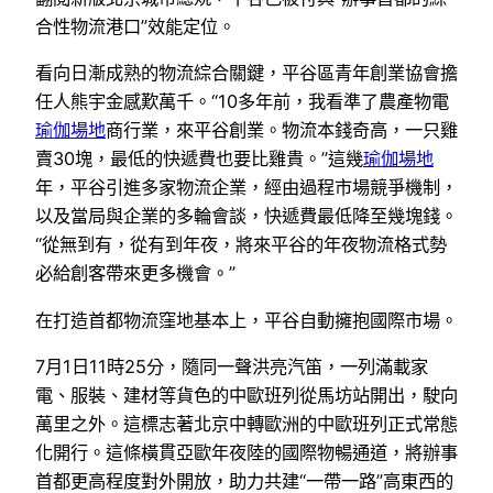
合性物流港口”效能定位。
看向日漸成熟的物流綜合關鍵，平谷區青年創業協會擔
任人熊宇金感歎萬千。“10多年前，我看準了農產物電
瑜伽場地
商行業，來平谷創業。物流本錢奇高，一只雞
賣30塊，最低的快遞費也要比雞貴。”這幾
瑜伽場地
年，平谷引進多家物流企業，經由過程市場競爭機制，
以及當局與企業的多輪會談，快遞費最低降至幾塊錢。
“從無到有，從有到年夜，將來平谷的年夜物流格式勢
必給創客帶來更多機會。”
在打造首都物流窪地基本上，平谷自動擁抱國際市場。
7月1日11時25分，隨同一聲洪亮汽笛，一列滿載家
電、服裝、建材等貨色的中歐班列從馬坊站開出，駛向
萬里之外。這標志著北京中轉歐洲的中歐班列正式常態
化開行。這條橫貫亞歐年夜陸的國際物暢通道，將辦事
首都更高程度對外開放，助力共建“一帶一路”高東西的