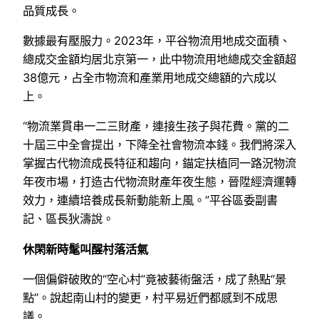
品質成長。
數據最有壓服力。2023年，平谷物流用地成交面積、
總成交金額均居北京第一，此中物流用地總成交金額超
38億元，占全市物流和產業用地成交總額的六成以
上。
“物流業貫串一二三財產，連接生孩子與花費。黨的二
十屆三中全會提出，下降全社會物流本錢。我們將深入
掌握古代物流成長特征和趨向，錨定扶植同一路況物流
年夜市場，打造古代物流財產年夜生態，晉陞經濟運轉
效力，連續培養成長新動能新上風。”平谷區委副書
記、區長狄濤說。
休閑新時髦叫醒村落活氣
一個偏僻破敗的“空心村”竟被藝術盤活，成了熱點“景
點”。說起南山村的變更，村平易近們都感到不成思
議。