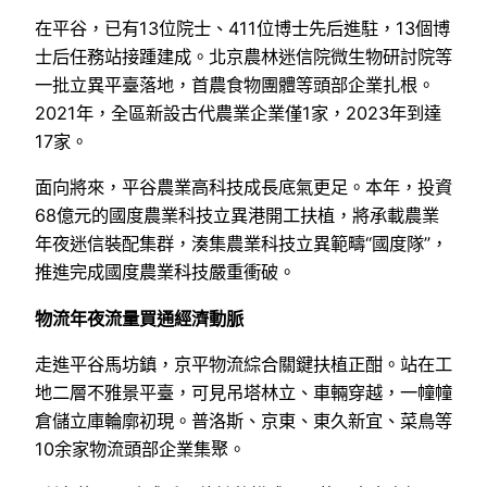
在平谷，已有13位院士、411位博士先后進駐，13個博
士后任務站接踵建成。北京農林迷信院微生物研討院等
一批立異平臺落地，首農食物團體等頭部企業扎根。
2021年，全區新設古代農業企業僅1家，2023年到達
17家。
面向將來，平谷農業高科技成長底氣更足。本年，投資
68億元的國度農業科技立異港開工扶植，將承載農業
年夜迷信裝配集群，湊集農業科技立異範疇“國度隊”，
推進完成國度農業科技嚴重衝破。
物流年夜流量買通經濟動脈
走進平谷馬坊鎮，京平物流綜合關鍵扶植正酣。站在工
地二層不雅景平臺，可見吊塔林立、車輛穿越，一幢幢
倉儲立庫輪廓初現。普洛斯、京東、東久新宜、菜鳥等
10余家物流頭部企業集聚。