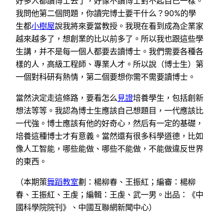
好多人都讀博士去了，好像不讀博士對不起自己一樣。
我問他第二個問題，你讀完博士要干什么？90%的學
生都
小樹屋
說我將來要當教授。我現在看到成為企業家
越來越多了，想創業的比以前多了。所以我也跟這些學
生講，并不是每一個人都要去讀博士。我們需要各種各
樣的人，高級工程師、專業人才。所以說（博士生）第
一個對科研有熱情，第二個要想你需不需要讀博士。
當然決定走這條路，要看怎么
見證
培養學生，包括創新
想法等等。我認為博士生應該自己想題目，一代應該比
一代強。博士應該有他的好奇心，然后有一定的基礎，
培養這種博士才有意義。當然還有很多科學道德，比如
像人工智能，哪些能做、哪些不能做，不能做違反世界
的東西。
（本期策
舞蹈教室
劃：楊柳春、王振紅；編審：楊柳
春、王振紅、王虔；編輯：王虔、武一男。出品：《中
國科學院院刊》、中國互聯網新聞中心）