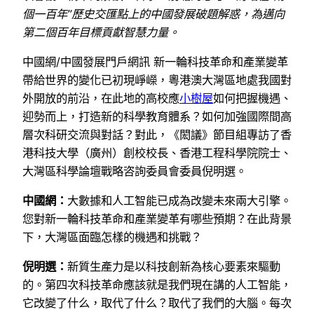
個一百年”歷史交匯點上的中國發展破題解惑，為邁向
第二個百年目標貢獻智慧力量。
中國網/中國發展門戶網訊 新一輪科技革命和產業變革
帶給世界的變化已初現崢嶸，粵港澳大灣區地處我國對
外開放的前沿，在此地的高校應
小樹屋
如何把握機遇、
迎勢而上，打造新的科學教育體系？如何加強國際間高
層次科研交流與對話？對此，《閎議》節目組專訪了香
港科技大學（廣州）創校校長、香港工程科學院院士、
大灣區科學論壇戰略咨詢委員會委員倪明選。
中國網：
大數據和人工智能已成為改變未來兩大引擎。
您對新一輪科技革命和產業變革有哪些預期？在此背景
下，大灣區面臨怎樣的機遇和挑戰？
倪明選：
新質生產力是以科技創新為核心要素來驅動
的。第四次科技革命應該就是我們現在講的人工智能，
它改變了什么，取代了什么？取代了我們的大腦。每次