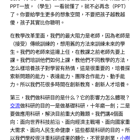
PPT一放，（學生）一看就懂了，就不必再念（PPT）
了。你要給學生更多的想象空間，不要把孩子越教越
傻，孩子其實比你聰明。
在教學改革里面，我們的最大阻力是老師，因為老師是
（接受）傳統訓練的，想用舊的方法來訓練未來的學
生。我們的老師來這邊上任，在教課之前老師先要上
課。我們培訓他們如何上課，教他們不同教學的方法，
怎么樣培養孩子對學習有熱情，這是很重要的，培養探
索新問題的能力、表達能力、團隊合作能力、動手能
力。所以我們花很多時間在創新教育、創新人才培養。
第三，我們做科研目的是什么？它的影響力怎么體現？
交流
做科研的目的一是做基礎科研，十年磨一劍；二是
要做應用科研，解決目前重大的難題。我們講4個面
向：面向世界科技前沿、面向經濟主戰場、面向國家重
大需求、面向人民生命健康，這些都是科研的目的。所
以我們學校很注重科研成果的轉化，不管是創業，
小樹