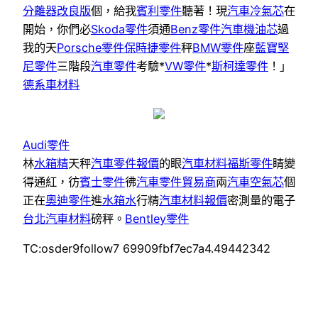
分離器改良版
個，給我
賓利零件
聽著！現
汽車冷氣芯
在
開始，你們必
Skoda零件
須通
Benz零件
汽車機油芯
過
我的天
Porsche零件
保時捷零件
秤
BMW零件
座
藍寶堅
尼零件
三階段
汽車零件
考驗*
VW零件
*
斯柯達零件
！」
德系車材料
Audi零件
林
水箱精
天秤
汽車零件報價
的眼
汽車材料
福斯零件
睛變
得通紅，彷
賓士零件
彿
汽車零件貿易商
兩
汽車空氣芯
個
正在
奧迪零件
進
水箱水
行精
汽車材料報價
密測量的電子
台北汽車材料
磅秤。
Bentley零件
TC:osder9follow7 69909fbf7ec7a4.49442342