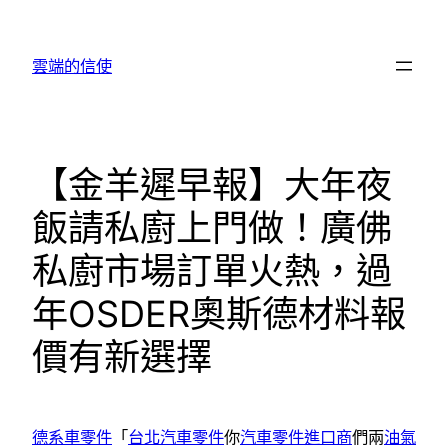
跳
至
雲端的信使
主
要
內
容
【金羊遲早報】大年夜
飯請私廚上門做！廣佛
私廚市場訂單火熱，過
年OSDER奧斯德材料報
價有新選擇
德系車零件
「
台北汽車零件
你
汽車零件進口商
們兩
油氣