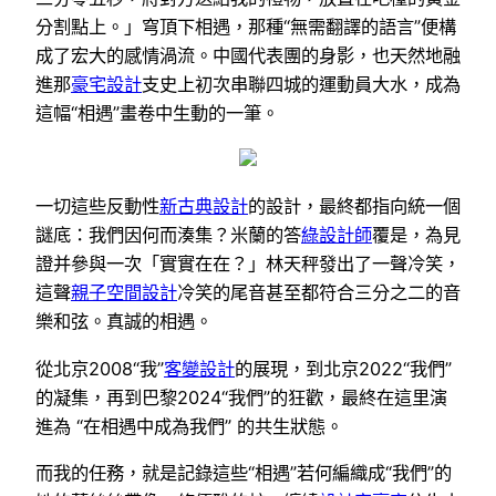
分割點上。」穹頂下相遇，那種“無需翻譯的語言”便構
成了宏大的感情渦流。中國代表團的身影，也天然地融
進那
豪宅設計
支史上初次串聯四城的運動員大水，成為
這幅“相遇”畫卷中生動的一筆。
一切這些反動性
新古典設計
的設計，最終都指向統一個
謎底：我們因何而湊集？米蘭的答
綠設計師
覆是，為見
證并參與一次「實實在在？」林天秤發出了一聲冷笑，
這聲
親子空間設計
冷笑的尾音甚至都符合三分之二的音
樂和弦。真誠的相遇。
從北京2008“我”
客變設計
的展現，到北京2022“我們”
的凝集，再到巴黎2024“我們”的狂歡，最終在這里演
進為 “在相遇中成為我們” 的共生狀態。
而我的任務，就是記錄這些“相遇”若何編織成“我們”的