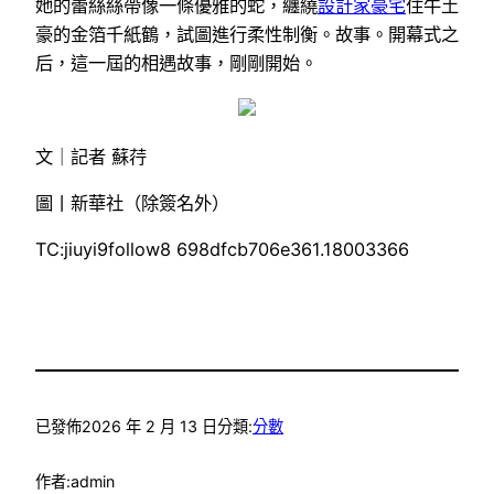
她的蕾絲絲帶像一條優雅的蛇，纏繞
設計家豪宅
住牛土
豪的金箔千紙鶴，試圖進行柔性制衡。故事。開幕式之
后，這一屆的相遇故事，剛剛開始。
文｜記者 蘇荇
圖丨新華社（除簽名外）
TC:jiuyi9follow8 698dfcb706e361.18003366
已發佈
2026 年 2 月 13 日
分類:
分數
作者:
admin