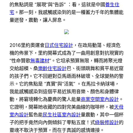
的焦點詞是 “展現”與“告訴” ：看，這就是中國
養生住
宅
。那一刻，我感觸感染到的是一種蓄力千年的集體能
量迸發，震動，讓人屏息。
2016里約奧運會
日式住宅設計
，在政局動蕩、經濟危
機的佈景下，里約開幕式成為了一曲用創意對抗現實的
“性命贊歌
無毒建材
”。它坦承預算無限，轉而將聚光燈
交給超模、桑
樂齡住宅設計
巴、街頭跳舞和貧平易近窟
的孩子們。它不回避對亞馬遜雨林破壞、全球變熱的警
示。它的焦點是 “真實”與“活氣” 。在馬拉卡納球場，
我能感觸感染到這個平易近族用音樂、顏色和身體律
動，將窘境轉化為慶典的驚人能量
商業空間室內設計
。
它證明，開幕她收藏的四對完美曲線的咖啡杯，被
天母
室內設計
藍色能
民生社區室內設計
量震動，其中一個杯
子的把手竟然向內側傾斜了零點五度！式
綠裝修設計
的
靈魂不取決于預算，而在于真誠的感情連接。