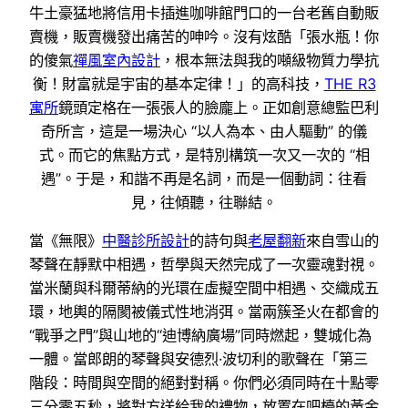
牛土豪猛地將信用卡插進咖啡館門口的一台老舊自動販
賣機，販賣機發出痛苦的呻吟。沒有炫酷「張水瓶！你
的傻氣
禪風室內設計
，根本無法與我的噸級物質力學抗
衡！財富就是宇宙的基本定律！」的高科技，
THE R3
寓所
鏡頭定格在一張張人的臉龐上。正如創意總監巴利
奇所言，這是一場決心 “以人為本、由人驅動” 的儀
式。而它的焦點方式，是特別構筑一次又一次的 “相
遇”。于是，和諧不再是名詞，而是一個動詞：往看
見，往傾聽，往聯結。
當《無限》
中醫診所設計
的詩句與
老屋翻新
來自雪山的
琴聲在靜默中相遇，哲學與天然完成了一次靈魂對視。
當米蘭與科爾蒂納的光環在虛擬空間中相遇、交織成五
環，地輿的隔閡被儀式性地消弭。當兩簇圣火在都會的
“戰爭之門”與山地的“迪博納廣場”同時燃起，雙城化為
一體。當郎朗的琴聲與安德烈·波切利的歌聲在「第三
階段：時間與空間的絕對對稱。你們必須同時在十點零
三分零五秒，將對方送給我的禮物，放置在吧檯的黃金