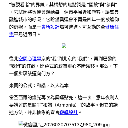
“被觀看者”的界線，其構想的焦點詞是 “開放”與“參與”
。它試圖將奧運會還給每一個市平易近和游客，讓盛典
融進城市的呼吸。它盼望奧運會不再是四年一度被瞻仰
的奇觀，而是一
會所設計
場可進進、可互動的全
健康住
宅
平易近節日。
從北
空間心理學
京的“我”到北京的“我們”，再到巴黎的
“我們”的狂歡，開幕式的敘事重心不斷遷移。那么，下
一個步驟該邁向何方？
米蘭的公式：和諧，以人為本
當圣西羅的燈光再次為奧運點亮，這一次，意年夜利人
要講述的是關乎“和諧（Armonia）”的故事。但它的講
述方法，并非抽象的宣言
遊艇設計
。