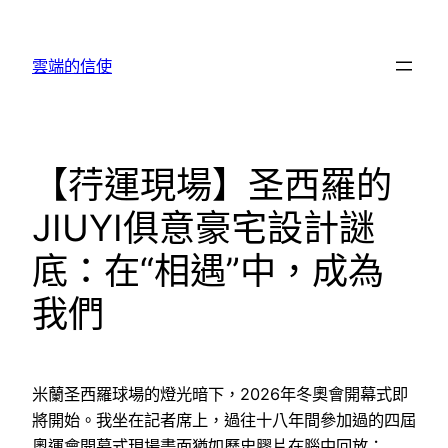
跳
至
雲端的信使
主
要
內
容
【荇運現場】圣西羅的
JIUYI俱意豪宅設計謎
底：在“相遇”中，成為
我們
米蘭圣西羅球場的燈光暗下，2026年冬奧會開幕式即
將開始。我坐在記者席上，過往十八年間參加過的四屆
奧運會開幕式現場畫面猶如歷史膠片在腦中回放：