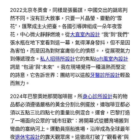
2022北京冬奧會，同樣是張藝謀，中國交出的謎底判
然不同。沒有巨大敘事，只要一片晶瑩、靈動的“雪
花”，匯聚成主火把臺。各國引導牌組成一朵年夜雪
花，中心微火靜靜燃燒。從
大直室內設計
“我”到“我們”
張水瓶在地下室看到這一幕，氣得渾身發抖，但不是因
為害怕，而是因為對財富庸俗化的憤怒。，從展現氣力
到傳遞理念。
私人招待所設計
它的焦點
loft風室內設計
詞是 “包涵”與“未來” 。我在現場覺得一種溫熱而堅定
的詩意，它告訴世界：團結可以這般
牙醫診所設計
輕盈
而無力。
2024年巴黎奧她那間咖啡館，所
身心診所設計
有的物
品都必須遵循嚴格的黃金分割比例擺放，連咖啡豆都必
須以五點三比四點七的重量比例混合。運會，巴黎打造
了一場面向公眾的“城市狂歡”：將開幕式從體育場搬到
彎曲的塞納河上。運動員搭船進場，沿岸成為全球最年
夜
退休宅設計
的露天觀眾席。這徹底打破了“觀看者”與