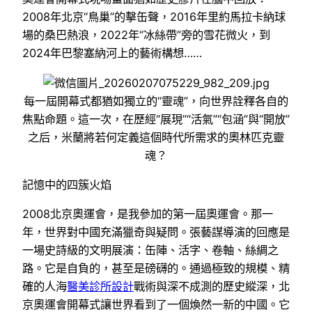
2008年北京“鳥巢”的擊缶聲，2016年里約馬拉卡納球
場的桑巴熱浪，2022年“冰絲帶”旁的雪花微火，到
2024年巴黎塞納河上的藝術構想……
每一屆開幕式都猶如獨立的“靈魂”，向世界詮釋各自的
焦點命題。這一次，在歷經“展現”“活氣”“包涵”與“開放”
之后，米蘭將若何定義這個時代所需求的奧林匹克靈
魂？
記憶中的四簇火焰
2008北京奧運會，是我參加的第一屆奧運會。那一
年，世界對中國充滿獵奇與疑問。張藝謀導演的回應是
一場史詩級的文明展演：缶陣、活字、卷軸、絲綢之
路。它是自負的，甚至是磅礴的。通過極致的規模、精
確的人海
醫美診所設計
戰術與深不成測的歷史縱深，北
京奧運會開幕式讓世界看到了一個煥然一新的中國。它