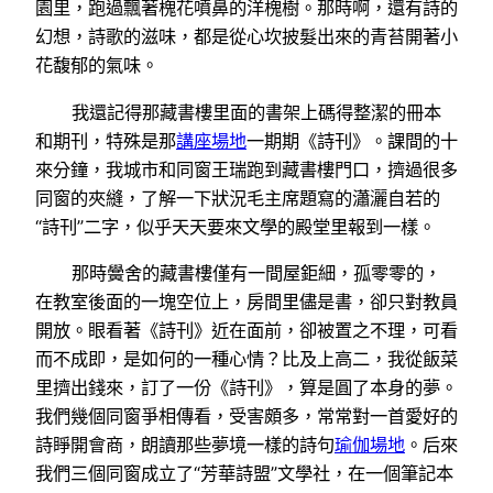
園里，跑過飄著槐花噴鼻的洋槐樹。那時啊，還有詩的
幻想，詩歌的滋味，都是從心坎披髮出來的青苔開著小
花馥郁的氣味。
我還記得那藏書樓里面的書架上碼得整潔的冊本
和期刊，特殊是那
講座場地
一期期《詩刊》。課間的十
來分鐘，我城市和同窗王瑞跑到藏書樓門口，擠過很多
同窗的夾縫，了解一下狀況毛主席題寫的瀟灑自若的
“詩刊”二字，似乎天天要來文學的殿堂里報到一樣。
那時黌舍的藏書樓僅有一間屋鉅細，孤零零的，
在教室後面的一塊空位上，房間里儘是書，卻只對教員
開放。眼看著《詩刊》近在面前，卻被置之不理，可看
而不成即，是如何的一種心情？比及上高二，我從飯菜
里擠出錢來，訂了一份《詩刊》，算是圓了本身的夢。
我們幾個同窗爭相傳看，受害頗多，常常對一首愛好的
詩睜開會商，朗讀那些夢境一樣的詩句
瑜伽場地
。后來
我們三個同窗成立了“芳華詩盟”文學社，在一個筆記本