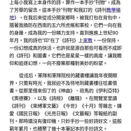
上每小我寫上本身作的詩，算作一本手抄“刊物”，成為
了芳華的留念。這本手抄“刊物”和我訂的《詩刊
教學場
地
》，在我后來從戎分開家鄉時，被我打包在背包中，
隨著我換防在西南的五六所虎帳和軍校，它們一向在我
的身邊，成為我的一份精力支持。直到進進上世紀90
年月，我的詩也“印”在了《詩刊》上
家教
，一份保持，
一份幻想成真的快活，也許就是源自那些可看而不成即
的《詩刊》和圖書。它們也是星星一樣的高度，讓我瞻
仰和追逐幻想，一向不廢棄那種對美妙的盼望。
從戎后，軍隊和軍隊院校的藏書樓讓我年夜開眼
界，只需有時光，我就迫不及待地到藏書樓往唸書借
書。從那里借來但丁的《神曲》、荷馬的《伊利亞特》
《奧德賽》，以及《詩經》《離騷》。在閱覽室里讀
《詩刊》《束縛軍文藝》《今世》《十月》等雜志，鐘
愛《國民日報》《光亮日報》《文藝報》等報紙的副
刊。那時還沒有復印機，只妙手抄一些好詩好文，這般
窮年累月，也積聚了幾十本筆記本的手抄詩文。