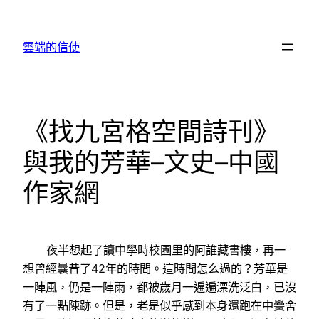
跳
至
雲端的信使
主
要
內
容
《找九宮格空間詩刊》
與我的芳華–文史–中國
作家網
夜半想起了讀中學時校園里的阿誰藏書樓，再一
想曾經曩昔了42年的時間。這時間怎么過的？芳華是
一陣風，仍是一陣雨，都被歲月一遍遍漂洗泛白，已沒
有了一點陳跡。但是，老是似乎感到本身還跑在中黌舍