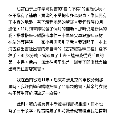
也許由于上中學時對書的“看而不得”的復雜心境，
在軍隊有了補助，買書的不受拘束多么爽直，像農民有
了本身的地盤，有了耕種地盤的犁鏵。我們昔時10月
進伍，11月到軍隊就發了倆月的補助。那時仍是新兵的
我，搭乘搭座束縛牌卡車往三十里堡火車站搬運器材，
在站外等待時，一家小書店吸引了我。我對那里一本上
海古籍出書社出書的朱自清的《古詩歌箋釋三種》愛不
釋手，9毛8分錢，當即買了上去。這是我從戎后買的
第一本書。后來，無論往哪里出差，辦完了閒事就會抽
出時光往書店買書。
我在西南從戎11年，后來考進北京的軍校分開那
里時，我經由過程鐵路托運了11麻袋的書，其余的衣服
被子等生涯雜項缺乏一麻袋。
此刻，我的書房有中學藏書樓那樣鉅細，冊本也
有了三千余本，應當跨越了那時黌舍藏書樓里我翹首期