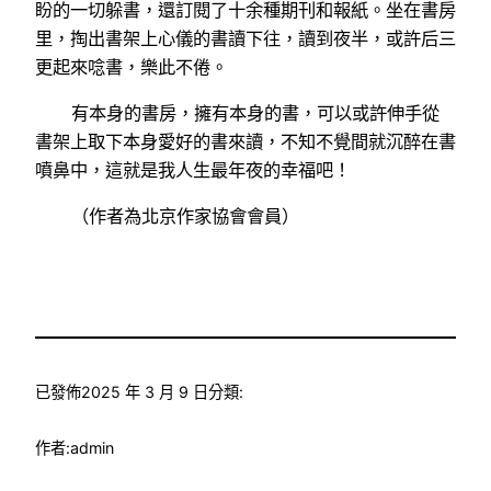
盼的一切躲書，還訂閱了十余種期刊和報紙。坐在書房
里，掏出書架上心儀的書讀下往，讀到夜半，或許后三
更起來唸書，樂此不倦。
有本身的書房，擁有本身的書，可以或許伸手從
書架上取下本身愛好的書來讀，不知不覺間就沉醉在書
噴鼻中，這就是我人生最年夜的幸福吧！
（作者為北京作家協會會員）
已發佈
2025 年 3 月 9 日
分類:
作者:
admin