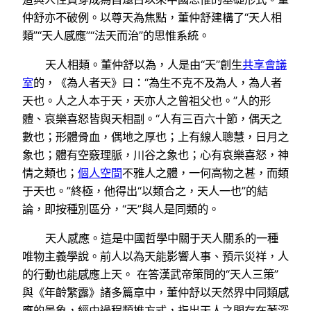
仲舒亦不破例。以尊天為焦點，董仲舒建構了“天人相
類”“天人感應”“法天而治”的思惟系統。
天人相類。董仲舒以為，人是由“天”創生
共享會議
室
的，《為人者天》曰：“為生不克不及為人，為人者
天也。人之人本于天，天亦人之曾祖父也。”人的形
體、哀樂喜怒皆與天相副。“人有三百六十節，偶天之
數也；形體骨血，偶地之厚也；上有線人聰慧，日月之
象也；體有空竅理脈，川谷之象也；心有哀樂喜怒，神
情之類也；
個人空間
不雅人之體，一何高物之甚，而類
于天也。”終極，他得出“以類合之，天人一也”的結
論，即按種別區分，“天”與人是同類的。
天人感應。這是中國哲學中關于天人關系的一種
唯物主義學說。前人以為天能影響人事、預示災祥，人
的行動也能感應上天。 在答漢武帝策問的“天人三策”
與《年齡繁露》諸多篇章中，董仲舒以天然界中同類感
應的景象，經由過程類推方式，指出天人之間存在著深