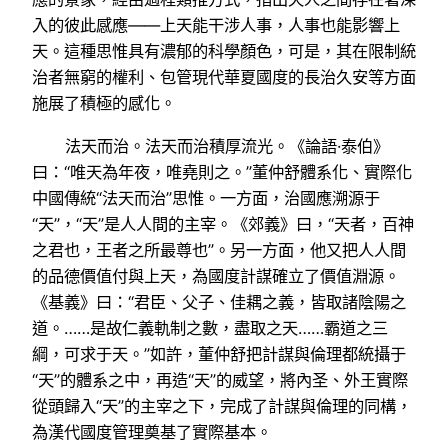
入的彼此感應——上天能干涉人事，人事也能影響上
天。這種思惟具有濃郁的科學顏色，可是，其在限制統
治者無窮的權利、包管現代華夏國度的長治久安等方面
施展了積極的感化。
法天而治。法天而治積厚流光。《論語·泰伯》
曰：“唯天為年夜，唯堯則之。”董仲舒體系化、實際化
中國傳統“法天而治”思惟。一方面，治國應溯源于
“天”，“天”是人人間的主宰。《郊義》曰，“天者，百神
之君也，王者之所最尊也”。另一方面，他又把人人間
的品德價值付與上天，為國度計謀確立了價值淵源。
《基義》曰：“君臣、父子、佳耦之義，皆取諸陰陽之
道。……是故仁義軌制之數，盡取之天……霸道之三
綱，可求于天。”如許，董仲舒把計謀與倫理都統攝于
“天”的體系之中，再造“天”的威望，將內圣、外王實際
從頭歸入“天”的主宰之下，完成了計謀與倫理的同構，
為漢代國度管理奠基了實際基本。