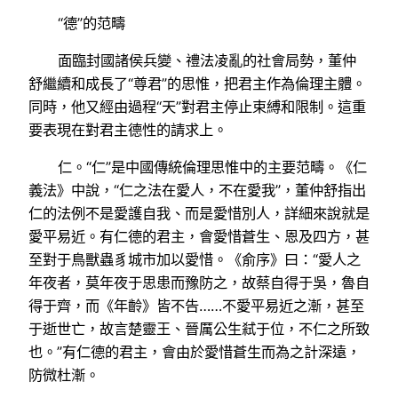
“德”的范疇
面臨封國諸侯兵變、禮法凌亂的社會局勢，董仲
舒繼續和成長了“尊君”的思惟，把君主作為倫理主體。
同時，他又經由過程“天”對君主停止束縛和限制。這重
要表現在對君主德性的請求上。
仁。“仁”是中國傳統倫理思惟中的主要范疇。《仁
義法》中說，“仁之法在愛人，不在愛我”，董仲舒指出
仁的法例不是愛護自我、而是愛惜別人，詳細來說就是
愛平易近。有仁德的君主，會愛惜蒼生、恩及四方，甚
至對于鳥獸蟲豸城市加以愛惜。《俞序》曰：“愛人之
年夜者，莫年夜于思患而豫防之，故蔡自得于吳，魯自
得于齊，而《年齡》皆不告……不愛平易近之漸，甚至
于逝世亡，故言楚靈王、晉厲公生弒于位，不仁之所致
也。”有仁德的君主，會由於愛惜蒼生而為之計深遠，
防微杜漸。