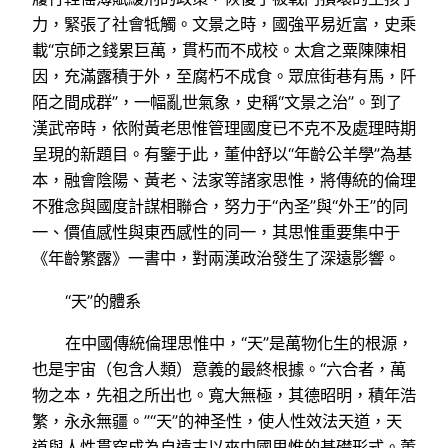
力，緊張了社會牴觸。文景之時，國強平易近富，史乘
載“京師之錢累巨萬，貫朽而不成校。太倉之粟陳陳相
因，充滿露積于外，至腐朽不成食。眾庶街巷有馬，阡
陌之間成群”，一幅亂世氣象，史稱“文景之治”。到了
漢武帝時，依附黃老思惟管理國度已不克不及處理時期
呈現的新題目。有鑒于此，董仲舒以“年齡公羊學”為基
本，融會陰陽、黃老、法家等諸家思惟，將傳統的倫理
不雅念與國度計謀相聯合，努力于“內圣”與“外王”的同
一、價值感性與東西感性的同一，其思惟重要集中于
《年齡繁露》一書中，對兩漢政治發生了深遠影響。
“天”的體系
在中國傳統倫理思惟中，“天”是萬物化生的根源，
也是宇宙（包含人類）意義的最終根據。“六合者，萬
物之本，先祖之所出也。寬大無極，其德昭明，積年浩
繁，永永無疆。”“天”的神圣性，使人性效法天道，天
道與人性貫穿成為自遠古以來中國思惟的基礎形式。董