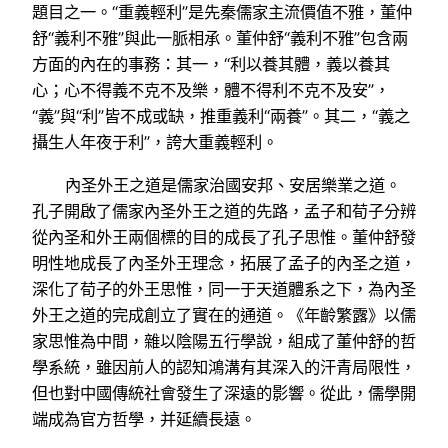
題目之一。“重義輕利”是先秦儒家主流價值不雅，董仲
舒“義利不雅”與此一脈相承。董仲舒“義利不雅”包含兩
方面的內在的事務：其一，“利以養其體，義以養其
心；心不得義不克不及樂，體不得利不克不及安”，
“義”與“利”皆不成或缺，推重義利“兩養”。其二，“義之
攝生人年夜于利”，誇大重義輕利。
內圣外王之道是儒家治國安邦、安居樂業之道。
孔子開啟了儒家內圣外王之道的先路，孟子和荀子分辨
從內圣和外王兩個標的目的成長了孔子思惟。董仲舒發
明性地成長了內圣外王理念，拓展了孟子的內圣之道，
深化了荀子的外王思惟，同一于天道體系之下，為內圣
外王之道的完成創立了實在的通道。《年齡繁露》以儒
家思惟為中間，雜以陰陽五行學說，組成了董仲舒的哲
學系統，雖因前人的認知鴻溝有其深入的汗青局限性，
但也對中國傳統社會發生了深遠的影響。從此，儒學開
端成為官方哲學，并延續長遠。