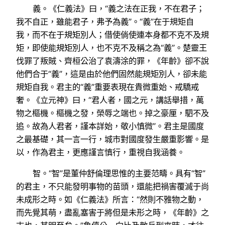
義。《仁義法》曰，“義之法在正我，不在君子；
我不自正，雖能君子，弗予為義”。“義”在于規矩自
我，而不在于規矩別人；借使倘使連本身都不克不及規
矩，即使能規矩別人，也不克不及稱之為“義”。楚靈王
伐罪了叛賊、齊桓公治了袁濤涂的罪，《年齡》卻不說
他們合于“義”，這是由於他們固然能規矩別人，卻未能
規矩自我。君主的“義”重要表現在貴微重始、戒驕戒
奢。《立元神》曰，“君人者，國之元，講話舉措，萬
物之樞機。樞機之發，榮辱之端也。掉之豪厘，駟不及
追。故為人君者，謹本詳始，敬小慎微”。君主是國度
之最基礎，其一言一行，城市對國度發生嚴重影響。是
以，作為君主，更應謹言慎行，重視自我涵養。
智。“智”是董仲舒倫理思惟的主要范疇。具有“智”
的君主，不只能發明事物的苗頭，還能把禍害覆滅于尚
未成形之時。如《仁義法》所言：“然則不雅物之動，
而先覺其萌，盡亂塞害于將但是未形之時，《年齡》之