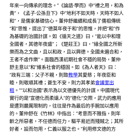
年來一向傳承的理念。”《論語·學而》中“禮之用，和為
貴”，《孟子·公孫丑下》中“地利不如天時，天時不如人
和”，是儒家基礎信心。董仲舒繼續和成長了儒祖傳統
“和”思惟，提出了“德莫年夜于和”的思惟，并把“和”作
為基礎的治國計謀。如《循天之道》曰，“能以中和理
全國者，其德年夜盛”；《楚莊王》曰，“緣全國之所新
樂而為之文曲，且以和政，且以興德。全國未遍合和，
王者不虛作樂”。面臨西漢初期社會不穩的局勢，董仲
舒主意以“和”維系社會的穩固。如《為人者天》曰：
“政有三端：父子不親，則致
教學
其愛慈；年夜臣和
睦，則敬順其禮；蒼生不安，則力其孝弟
會議室出
租
。”“以和治國”表示為以文德優先的計謀。中國現代
實行的是“宣德化而柔遠人”的“德化”交際，武力的應用
是遭到嚴厲限制的，往往是作為最后的手腕加以應用
的。董仲舒在《竹林》中指出：“考意而不雅指，則年
齡之所惡者，不任德而任力，驅平易近而殘賊之；其所
好者，設而勿用，仁義以服之也。”利用修文德的方