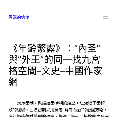
跳
至
雲端的信使
主
要
內
容
《年齡繁露》：“內圣”
與“外王”的同一找九宮
格空間–文史–中國作家
網
漢承秦制，既繼續秦勝利的經歷，也汲取了秦掉
敗的經驗。西漢初期采用黃老“有為而治”的治國方略，
履行輕徭薄賦緩刑的政策，恢復了被戰鬥損壞的生孩子