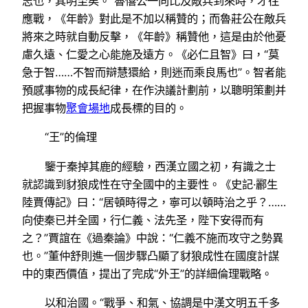
志也，其明至矣。”魯僖公一向比及敵兵到來時，才往
應戰，《年齡》對此是不加以稱贊的；而魯莊公在敵兵
將來之時就自動反擊，《年齡》稱贊他，這是由於他憂
慮久遠、仁愛之心能施及遠方。《必仁且智》曰，“莫
急于智……不智而辯慧獧給，則迷而乘良馬也”。智者能
預感事物的成長紀律，在作決議計劃前，以聰明策劃并
把握事物
聚會場地
成長標的目的。
“王”的倫理
鑒于秦掉其鹿的經驗，西漢立國之初，有識之士
就認識到豺狼成性在守全國中的主要性。《史記·酈生
陸賈傳記》曰：“居頓時得之，寧可以頓時治之乎？……
向使秦已并全國，行仁義、法先圣，陛下安得而有
之？”賈誼在《過秦論》中說：“仁義不施而攻守之勢異
也。”董仲舒則進一個步驟凸顯了豺狼成性在國度計謀
中的東西價值，提出了完成“外王”的詳細倫理戰略。
以和治國。“戰爭、和氣、協調是中漢文明五千多