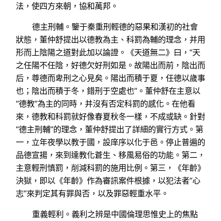
法，使四方來朝，協和萬邦。
德主刑輔。鑒于秦重刑輕德的惡果和漢初的社會
狀態，董仲舒提出以德教為主、科罰為輔的理念，并用
形而上陰陽之道對此加以論證。《天道無二》曰，“天
之任陽不任陰，好德欠好刑如是。故陽出而前，陰出而
后，尊德而卑刑之心見矣。陽出而積于夏，任德以歲事
也；陰出而積于冬，錯刑于空處也”。董仲舒在主意以
“德教”為主的同時，并沒有否定科罰的感化。在他看
來，德教和科罰就好像春夏秋冬一樣，不成或缺。針對
“德主刑輔”的理念，董仲舒提出了詳細的實行方式。第
一，立年夜學以教于國，設庠序以化于邑。停止普遍的
品德宣揚，來到達教化蒼生、移風易俗的功能。第二，
主意輕刑慎罰，削減科罰的施用比例。第三，《年齡》
決獄，即以《年齡》作為審訊案件根據，以犯法者“心
志”來判定其有罪與否，以及罪惡輕重水平。
重義輕利。義利之辨是中國倫理思惟史上的焦點