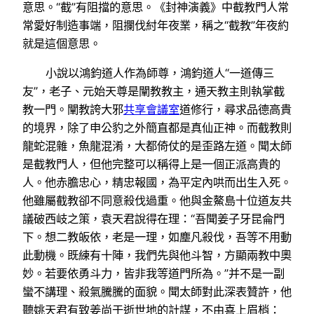
意思。“截”有阻擋的意思。《封神演義》中截教門人常
常愛好制造事端，阻攔伐紂年夜業，稱之“截教”年夜約
就是這個意思。
小說以鴻鈞道人作為師尊，鴻鈞道人“一道傳三
友”，老子、元始天尊是闡教教主，通天教主則執掌截
教一門。闡教誇大邪
共享會議室
道修行，尋求品德高貴
的境界，除了申公豹之外簡直都是真仙正神。而截教則
龍蛇混雜，魚龍混淆，大都倚仗的是歪路左道。聞太師
是截教門人，但他完整可以稱得上是一個正派高貴的
人。他赤膽忠心，精忠報國，為平定內哄而出生入死。
他雖屬截教卻不同意殺伐過重。他與金鰲島十位道友共
議破西岐之策，袁天君說得在理：“吾聞姜子牙昆侖門
下。想二教皈依，老是一理，如塵凡殺伐，吾等不用動
此動機。既練有十陣，我們先與他斗智，方顯兩教中奧
妙。若要依勇斗力，皆非我等道門所為。”并不是一副
蠻不講理、殺氣騰騰的面貌。聞太師對此深表贊許，他
聽姚天君有致姜尚于逝世地的計謀，不由喜上眉梢：