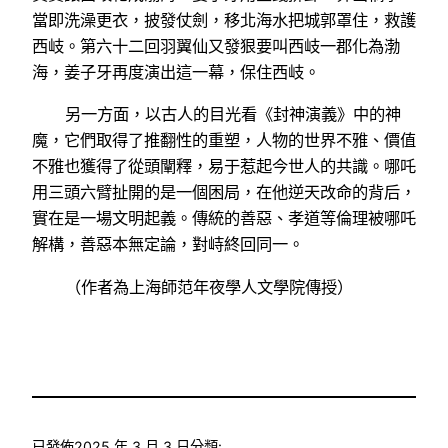
當即洗澡更衣，披發仗劍，移北海水把城郭罩住，救護
西岐。第六十二回羽翼仙又發狠要叫西岐一郡化為渤
海，姜子牙再度演出這一幕，保住西岐。
另一方面，以古人的目光看《封神演義》中的神
魔，它們取得了推翻性的重塑，人物的世界不雅、價值
不雅也獲得了從頭闡釋，易于惹起今世人的共識。哪吒
用三頭六臂扯開的是一個困局，在他逆天改命的背后，
實在是一場文明起義。傳統的善惡、孝道等倫理被哪吒
解構，善惡本無定論，對峙終回同一。
（作者為上海師范年夜學人文學院傳授）
已發佈
2025 年 3 月 3 日
分類: