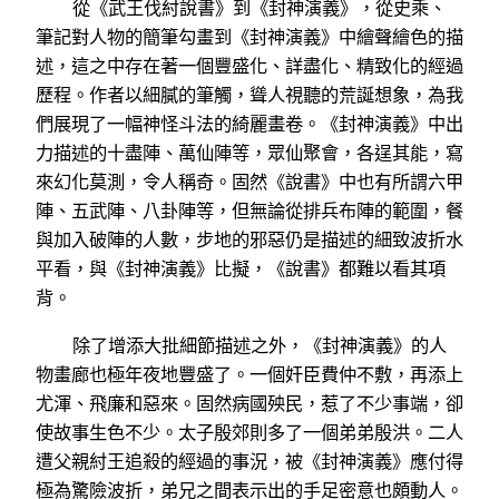
從《武王伐紂說書》到《封神演義》，從史乘、
筆記對人物的簡筆勾畫到《封神演義》中繪聲繪色的描
述，這之中存在著一個豐盛化、詳盡化、精致化的經過
歷程。作者以細膩的筆觸，聳人視聽的荒誕想象，為我
們展現了一幅神怪斗法的綺麗畫卷。《封神演義》中出
力描述的十盡陣、萬仙陣等，眾仙聚會，各逞其能，寫
來幻化莫測，令人稱奇。固然《說書》中也有所謂六甲
陣、五武陣、八卦陣等，但無論從排兵布陣的範圍，餐
與加入破陣的人數，步地的邪惡仍是描述的細致波折水
平看，與《封神演義》比擬，《說書》都難以看其項
背。
除了增添大批細節描述之外，《封神演義》的人
物畫廊也極年夜地豐盛了。一個奸臣費仲不敷，再添上
尤渾、飛廉和惡來。固然病國殃民，惹了不少事端，卻
使故事生色不少。太子殷郊則多了一個弟弟殷洪。二人
遭父親紂王追殺的經過的事況，被《封神演義》應付得
極為驚險波折，弟兄之間表示出的手足密意也頗動人。