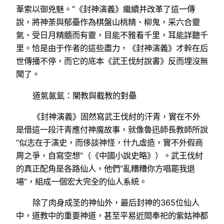
葦索以御兇魅。”《封神演義》繼續并改革了這一傳
說，將神荼與郁壘作為棋盤山桃精、柳鬼，采六合靈
氣、受日月精髓而有靈，目能不雅看千里，耳能詳聽千
里。恰是由于作者的這些盡力，《封神演義》才幹在后
世傳播不停，而它的底本《武王伐紂說書》反而埋沒無
聞了。
道氣氤氳：闡教與截教的對壘
《封神演義》固然寫武王伐紂的汗青，實在不外
是借這一段汗青應付神魔故事，就像魯迅師長教師所說
“似志在于演史，而侈談神怪，什九虛造，實不外假商
周之爭，自寫空想”（《中國小說史略》）。武王伐紂
的真正配角是各路仙人，他們“亂糟糟你方唱罷我退
場”，組成一個宏大完全的仙人系統。
除了肉身成圣的神仙外，最后封神的365位仙人
中，道教中的重要神道，甚至平易近間奉祀的紫姑神都