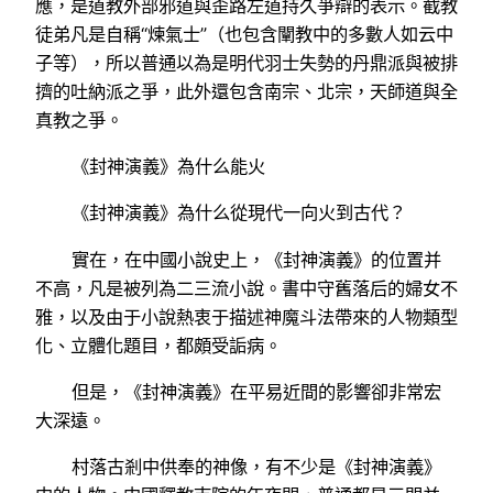
應，是道教外部邪道與歪路左道持久爭辯的表示。截教
徒弟凡是自稱“煉氣士”（也包含闡教中的多數人如云中
子等），所以普通以為是明代羽士失勢的丹鼎派與被排
擠的吐納派之爭，此外還包含南宗、北宗，天師道與全
真教之爭。
《封神演義》為什么能火
《封神演義》為什么從現代一向火到古代？
實在，在中國小說史上，《封神演義》的位置并
不高，凡是被列為二三流小說。書中守舊落后的婦女不
雅，以及由于小說熱衷于描述神魔斗法帶來的人物類型
化、立體化題目，都頗受詬病。
但是，《封神演義》在平易近間的影響卻非常宏
大深遠。
村落古剎中供奉的神像，有不少是《封神演義》