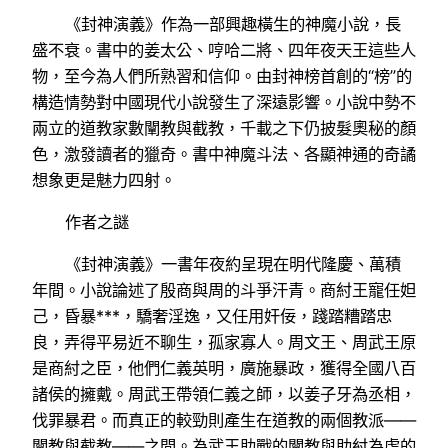
《封神演義》作為一部興趣橫生的神魔小說，長
盛不衰。書中的姜太公、哼哈二將、四年夜天王這些人
物，至今為人們所熟習和信仰。由封神榜首創的“榜”的
構造情勢對中國現代小說發生了深遠影響。小說中勢不
兩立的道教家數闡教與截教，千載之下仍披髮奧秘的顏
色，激發讀者的獵奇。書中神魔斗法、各顯神通的奇譎
想象更是魅力四射。
作者之謎
《封神演義》一書年夜約呈現在明代隆慶、萬積
年間。小說論述了殷商與周的斗爭汗青。商紂王寵任妲
己，昏暴***，驕奢淫逸，又任用奸佞，踐踏糟踏忠
良，弄得平易近不聊生，孤家寡人。周文王、周武王原
是商紂之臣，他們仁義英明，廣施暴政，獲得全國八百
諸侯的擁戴。周武王帶領仁義之師，以姜子牙為丞相，
伐罪暴君。而真正的較勁則產生在道教的兩個教派——
闡教與截教——之間。為武王助戰的闡教與助紂為虐的