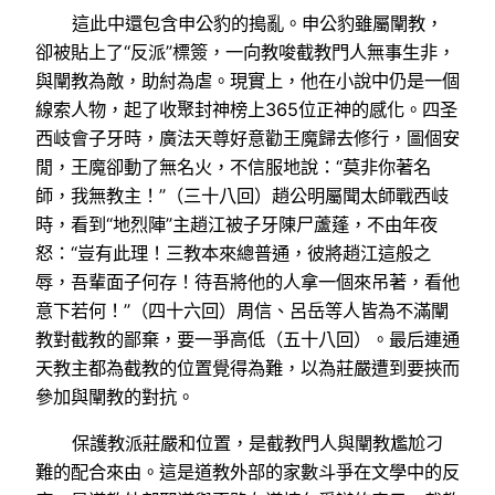
這此中還包含申公豹的搗亂。申公豹雖屬闡教，
卻被貼上了“反派”標簽，一向教唆截教門人無事生非，
與闡教為敵，助紂為虐。現實上，他在小說中仍是一個
線索人物，起了收聚封神榜上365位正神的感化。四圣
西岐會子牙時，廣法天尊好意勸王魔歸去修行，圖個安
閒，王魔卻動了無名火，不信服地說：“莫非你著名
師，我無教主！”（三十八回）趙公明屬聞太師戰西岐
時，看到“地烈陣”主趙江被子牙陳尸蘆蓬，不由年夜
怒：“豈有此理！三教本來總普通，彼將趙江這般之
辱，吾輩面子何存！待吾將他的人拿一個來吊著，看他
意下若何！”（四十六回）周信、呂岳等人皆為不滿闡
教對截教的鄙棄，要一爭高低（五十八回）。最后連通
天教主都為截教的位置覺得為難，以為莊嚴遭到要挾而
參加與闡教的對抗。
保護教派莊嚴和位置，是截教門人與闡教尷尬刁
難的配合來由。這是道教外部的家數斗爭在文學中的反