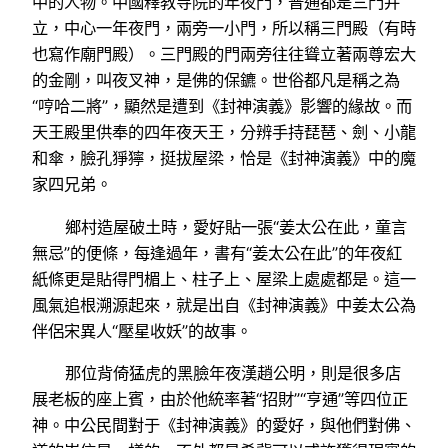
中的人物。中國釋教寺院的年夜門，普通都是三門并
立，中心一年夜門，兩旁一小門，所以稱三門殿（有時
也寫作廟門殿）。三門殿的門兩旁往往聳立著兩尊宏大
的金剛，叫夜叉神，是佛的保鑣。世俗都凡是稱之為
“哼哈二將”，顯然是遭到《封神演義》影響的緣故。而
天王殿里供奉的四年夜天王，分辨手持琵琶、劍、小龍
和傘，臉孔猙獰，挺拔屋梁，恰是《封神演義》中的魔
家四兄弟。
鄉村造屋破土時，愛好貼一張“姜太公在此，童言
無忌”的便條，每逢過年，書有“姜太公在此”的年夜紅
紙條更是貼得門楣上、柱子上、屋梁上處處都是。這一
風氣追根溯源起來，就是出自《封神演義》中姜太公為
伴侶宋異人“壓星收妖”的故事。
那位背倚猛虎的黑臉年夜漢趙公明，則是很多店
展老板的座上賓，由於他統率著“招財”“亨通”等四位正
神。中公民間對于《封神演義》的愛好，與他們對佛、