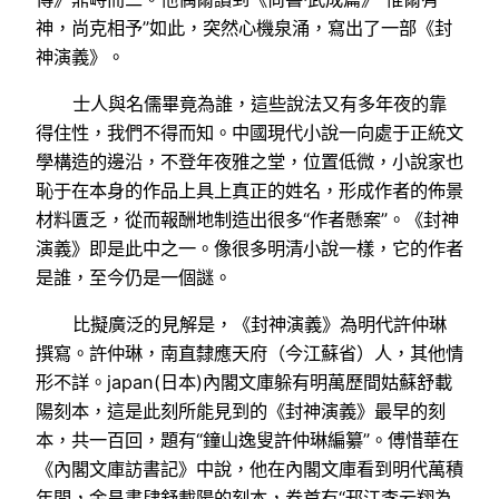
神，尚克相予”如此，突然心機泉涌，寫出了一部《封
神演義》。
士人與名儒畢竟為誰，這些說法又有多年夜的靠
得住性，我們不得而知。中國現代小說一向處于正統文
學構造的邊沿，不登年夜雅之堂，位置低微，小說家也
恥于在本身的作品上具上真正的姓名，形成作者的佈景
材料匱乏，從而報酬地制造出很多“作者懸案”。《封神
演義》即是此中之一。像很多明清小說一樣，它的作者
是誰，至今仍是一個謎。
比擬廣泛的見解是，《封神演義》為明代許仲琳
撰寫。許仲琳，南直隸應天府（今江蘇省）人，其他情
形不詳。japan(日本)內閣文庫躲有明萬歷間姑蘇舒載
陽刻本，這是此刻所能見到的《封神演義》最早的刻
本，共一百回，題有“鐘山逸叟許仲琳編纂”。傅惜華在
《內閣文庫訪書記》中說，他在內閣文庫看到明代萬積
年間，金昌書肆舒載陽的刻本，卷首有“邗江李云翔為