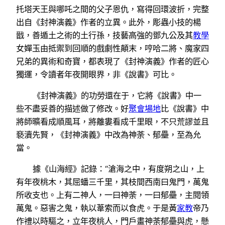
托塔天王與哪吒之間的父子恩仇，寫得回環波折，完整
出自《封神演義》作者的立異。此外，彫蟲小技的楊
戩，善遁土之術的土行孫，技藝高強的鄧九公及其
教學
女嬋玉由抵禦到回順的戲劇性顛末，哼哈二將、魔家四
兄弟的異術和奇寶，都表現了《封神演義》作者的匠心
獨運，令讀者年夜開眼界，非《說書》可比。
《封神演義》的功勞還在于，它將《說書》中一
些不盡妥善的描述做了修改。好
聚會場地
比《說書》中
將師曠看成順風耳，將離婁看成千里眼，不只荒謬並且
褻瀆先賢，《封神演義》中改為神荼、郁壘，至為允
當。
據《山海經》記錄：“滄海之中，有度朔之山，上
有年夜桃木，其屈蟠三千里，其枝間西南曰鬼門，萬鬼
所收支也。上有二神人，一曰神荼，一曰郁壘，主閱領
萬鬼。惡害之鬼，執以葦索而以食虎。于是黃
家教
帝乃
作禮以時驅之，立年夜桃人，門戶畫神荼郁壘與虎，懸