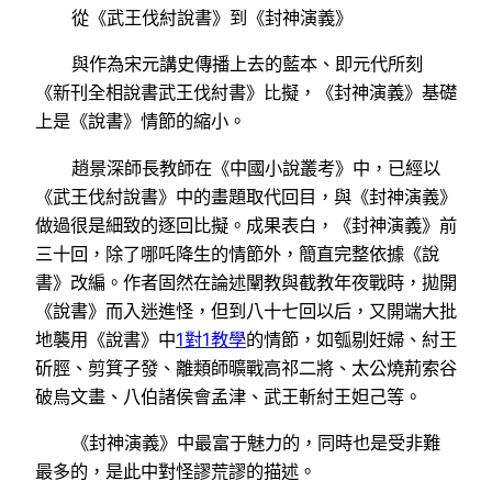
從《武王伐紂說書》到《封神演義》
與作為宋元講史傳播上去的藍本、即元代所刻
《新刊全相說書武王伐紂書》比擬，《封神演義》基礎
上是《說書》情節的縮小。
趙景深師長教師在《中國小說叢考》中，已經以
《武王伐紂說書》中的畫題取代回目，與《封神演義》
做過很是細致的逐回比擬。成果表白，《封神演義》前
三十回，除了哪吒降生的情節外，簡直完整依據《說
書》改編。作者固然在論述闡教與截教年夜戰時，拋開
《說書》而入迷進怪，但到八十七回以后，又開端大批
地襲用《說書》中
1對1教學
的情節，如瓠剔妊婦、紂王
斫脛、剪箕子發、離類師曠戰高祁二將、太公燒荊索谷
破烏文畫、八伯諸侯會孟津、武王斬紂王妲己等。
《封神演義》中最富于魅力的，同時也是受非難
最多的，是此中對怪謬荒謬的描述。