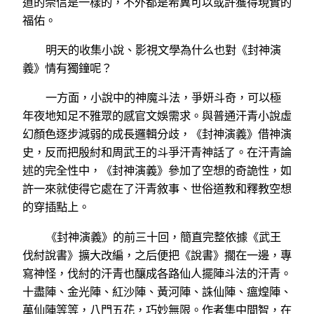
道的崇信是一樣的，不外都是希冀可以或許獲得現實的
福佑。
明天的收集小說、影視文學為什么也對《封神演
義》情有獨鐘呢？
一方面，小說中的神魔斗法，爭妍斗奇，可以極
年夜地知足不雅眾的感官文娛需求。與普通汗青小說虛
幻顏色逐步減弱的成長邏輯分歧，《封神演義》借神演
史，反而把殷紂和周武王的斗爭汗青神話了。在汗青論
述的完全性中，《封神演義》參加了空想的奇詭性，如
許一來就使得它處在了汗青敘事、世俗道教和釋教空想
的穿插點上。
《封神演義》的前三十回，簡直完整依據《武王
伐紂說書》擴大改編，之后便把《說書》擱在一邊，專
寫神怪，伐紂的汗青也釀成各路仙人擺陣斗法的汗青。
十盡陣、金光陣、紅沙陣、黃河陣、誅仙陣、瘟煌陣、
萬仙陣等等，八門五花，巧妙無限。作者集中間智，在