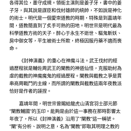
各得其位，墨守成規。領銜主演則是姜子牙，書中的姜
子牙，與其說是謀臣和伐紂雄師的統帥，不如說是神化
的術士。明代是一個愛崇道教的時期，特殊是到嘉靖年
間，道教簡直到了炙手可熱的田地。明世宗是明代最為
科學道教方術的天子，醉心于永生不逝世、驅鬼斬妖、
房中御女等，平生被術士所欺，終極因服丹藥不適而喪
命。
《封神演義》的重心在神魔斗法。武王伐紂的經
過歷程就是輔佐周武王的闡教的神道仙怪，克服助紂為
虐的截教的神魔魔鬼的經過歷程。闡教與截教之爭是貫
串商周戰鬥的主線，而所謂的闡教與截教這兩年夜教派
恰好是作者的誣捏。
嘉靖年間，明世宗曾賜給龍虎山清宮羽士邵元節
“闡教輔國”的玉印。能夠是由於這一事務在那時影響太
年夜了，所以《封神演義》沿用了“闡教”這一稱號。
“闡”有分析、說明之意，名為“闡教”即取其明理之教的