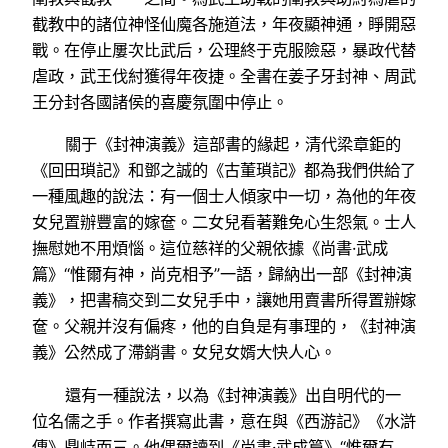
截教中的諸位神怪仙魔各施道法，年夜顯神通，睜開惡
戰。在停止屢次比武后，公理終于克服險惡，暴政代替
虐政，武王伐紂獲得年夜捷。全書在姜子牙封神、周武
王分封各國諸侯的喜慶氛圍中停止。
關于《封神演義》這部書的緣起，清代梁章鉅的
《回田瑣記》和鄧之誠的《古董瑣記》都為我們供給了
一種風趣的說法：有一個士人傾家中一切，為他的年夜
女兒置辦豐富的嫁奩。二女兒看著難免心生怨氣。士人
撫慰她不用煩惱。這位慈祥的父親依據《尚書·武成
篇》“惟爾有神，尚克相予”一語，歸納出一部《封神演
義》，把書稿交到二女兒手中，讓她用賣書所得置辦嫁
奩。父親并沒有偏疼，他的自負是有事理的，《封神演
義》公然成了滯銷書。女兒女婿大快人心。
還有一種說法，以為《封神演義》出自明代的一
位名儒之手。作者撰寫此書，意在與《西游記》《水滸
傳》鼎峙而三。他偶爾讀到《尚書·武成篇》“惟爾有