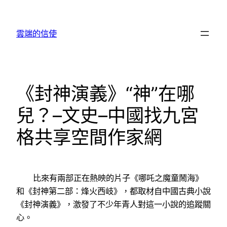
跳
至
雲端的信使
主
要
內
容
《封神演義》“神”在哪
兒？–文史–中國找九宮
格共享空間作家網
比來有兩部正在熱映的片子《哪吒之魔童鬧海》
和《封神第二部：烽火西岐》，都取材自中國古典小說
《封神演義》，激發了不少年青人對這一小說的追蹤關
心。