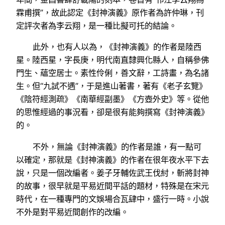
霖甫撰”，故此認定《封神演義》原作者為許仲琳，刊
定評次者為李云翔，是一種比擬可托的結論。
此外，也有人以為，《封神演義》的作者是陸西
星。陸西星，字長庚，明代南直隸興化縣人，自稱參佛
門生、蘊空居士。素性伶俐，善文辭，工詩畫，為名諸
生。但“九試不遇”，于是進山著書，著有《老子玄覽》
《陰符經測疏》《南華經副墨》《方壺外史》等。從他
的思惟經過的事況看，卻是很有能夠撰寫《封神演義》
的。
不外，無論《封神演義》的作者是誰，有一點可
以確定，那就是《封神演義》的作者在很年夜水平下去
說，只是一個改編者。姜子牙輔佐武王伐紂，斬將封神
的故事，很早就是平易近間平話的題材，特殊是在宋元
時代，在一種專門的文娛場合瓦肆中，盛行一時。小說
不外是對平易近間創作的改編。