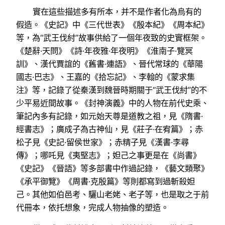
實在這些描述多有所本，并不是作者化為烏有的
假造。《史記》中《三代世表》《殷本紀》《周本紀》
等，為“武王伐紂”故事供給了一個年夜致的史實框架。
《楚辭·天問》《詩·年夜雅·年夜明》《淮南子·覽冥
訓》、漢代賈誼的《舊書·連語》、晉代常球的《華陽
國志·巴志》、王嘉的《拾忘記》、李翰的《蒙求集
注》等，記錄了從秦漢到魏晉時期關于“武王伐紂”的不
少平易近間故事。《封神演義》中的人物在前代史乘、
筆記內多有記錄，如元始天尊是道教之祖，見《隋書·
經書志》；廣成子為古神仙，見《莊子·在宥篇》；赤
松子見《史記·留侯世家》；赤精子見《漢書·李尋
傳》；哪吒見《夷堅志》；妲己之事更是在《尚書》
《史記》《晉語》等多部書中作過記錄，《藝文類聚》
《承平御覽》《周書·克殷篇》等則都寫到過斬殺妲
己。其他如伯邑考、驪山老姥、老子等，也是取之于前
代冊本，依托想象，完成人物抽像的塑造。