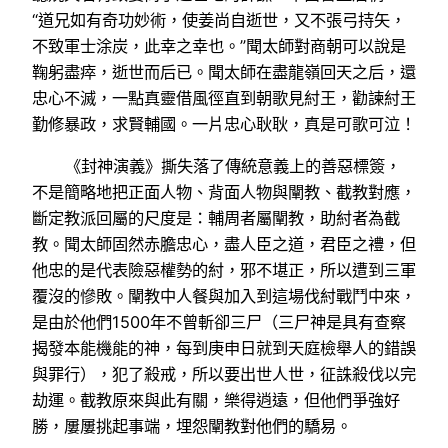
“道兄如有奇功妙術，使姜尚自逝世，又不張弓持矢，
不致軍士涂炭，此幸之幸也。”聞太師對商朝可以說是
鞠躬盡瘁，逝世而后已。聞太師在盡龍嶺回天之后，還
忠心不滅，一點真靈借風徑直到朝歌見紂王，勸諫紂王
勤修暴政，求賢輔國。一片忠心耿耿，真是可歌可泣！
《封神演義》撕失落了傳統意義上的善惡標簽，
不是簡略地把正面人物、背面人物與闡教、截教對應，
斷定教派回屬的尺度是：輔周者屬闡教，助紂者為截
教。聞太師固然赤膽忠心，盡人臣之道，君臣之禮，但
他忠的是代表險惡權勢的紂，邪不堪正，所以遭到三軍
覆沒的慘敗。闡教中人餐與加入到這場伐紂戰鬥中來，
是由於他們1500年不曾斬卻三尸（三尸神是具有查察
揭發本能機能的神，每到庚申日就到天庭檢舉人的錯誤
與罪行），犯了殺戒，所以要出世人世，征誅殺伐以完
劫運。截教原來與此有關，樂得逍遠，但他們爭強好
勝，屢屢挑起事端，埋怨闡教對他們的驕易。