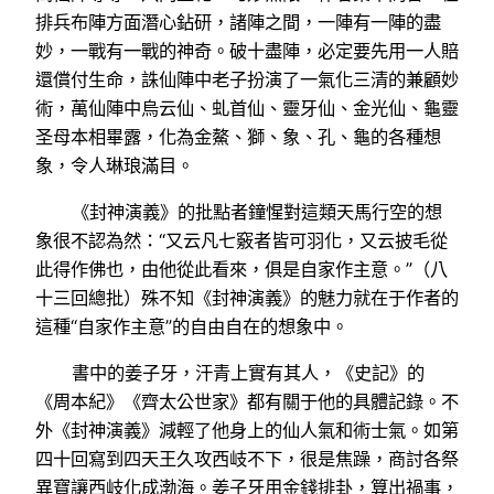
排兵布陣方面潛心鉆研，諸陣之間，一陣有一陣的盡
妙，一戰有一戰的神奇。破十盡陣，必定要先用一人賠
還償付生命，誅仙陣中老子扮演了一氣化三清的兼顧妙
術，萬仙陣中烏云仙、虬首仙、靈牙仙、金光仙、龜靈
圣母本相畢露，化為金鰲、獅、象、孔、龜的各種想
象，令人琳琅滿目。
《封神演義》的批點者鐘惺對這類天馬行空的想
象很不認為然：“又云凡七竅者皆可羽化，又云披毛從
此得作佛也，由他從此看來，俱是自家作主意。”（八
十三回總批）殊不知《封神演義》的魅力就在于作者的
這種“自家作主意”的自由自在的想象中。
書中的姜子牙，汗青上實有其人，《史記》的
《周本紀》《齊太公世家》都有關于他的具體記錄。不
外《封神演義》減輕了他身上的仙人氣和術士氣。如第
四十回寫到四天王久攻西岐不下，很是焦躁，商討各祭
異寶讓西岐化成渤海。姜子牙用金錢排卦，算出禍事，