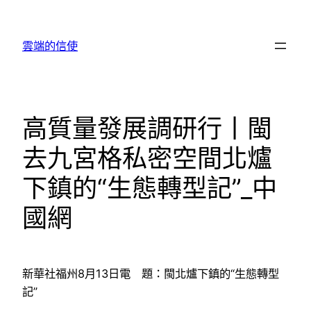
跳
至
雲端的信使
主
要
內
容
高質量發展調研行丨閩
去九宮格私密空間北爐
下鎮的“生態轉型記”_中
國網
新華社福州8月13日電 題：閩北爐下鎮的“生態轉型
記”