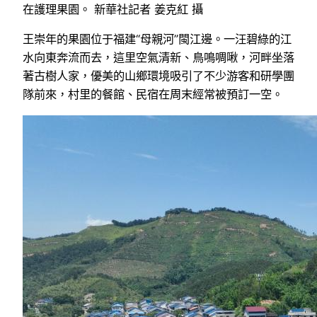
在護理果園。 新華社記者 姜克紅 攝
王崇年的果園位于福建“母親河”閩江邊。一汪碧綠的江
水向東奔流而去，這里空氣清新、鳥鳴啁啾，河畔坐落
著古樹人家，優美的山鄉環境吸引了不少游客和研學團
隊前來，村里的餐館、民宿在周末經常被預訂一空。