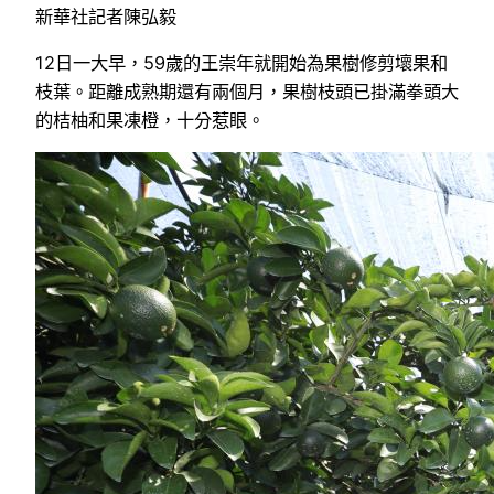
新華社記者陳弘毅
12日一大早，59歲的王崇年就開始為果樹修剪壞果和
枝葉。距離成熟期還有兩個月，果樹枝頭已掛滿拳頭大
的桔柚和果凍橙，十分惹眼。