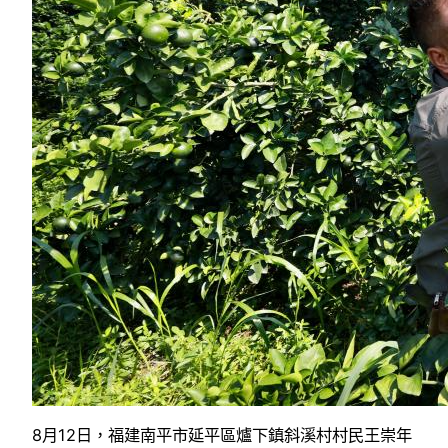
8月12日，福建南平市延平區爐下鎮斜溪村村民王崇年