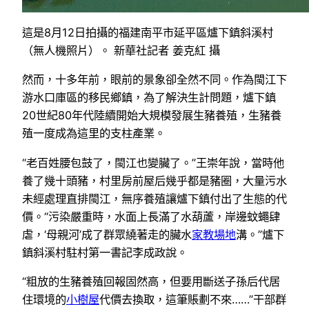
這是8月12日拍攝的福建南平市延平區爐下鎮斜溪村
（無人機照片）。 新華社記者 姜克紅 攝
然而，十多年前，眼前的景象卻全然不同。作為閩江下
游水口庫區的移民鄉鎮，為了解決生計問題，爐下鎮
20世紀80年代陸續開始大規模發展生豬養殖，生豬養
殖一度成為這里的支柱產業。
“老百姓腰包鼓了，閩江也變臟了。”王崇年說，當時他
養了幾十頭豬，村里房前屋后幾乎都是豬圈，大量污水
未經處理直排閩江，無序養殖讓爐下鎮付出了生態的代
價。“污染嚴重時，水面上長滿了水葫蘆，岸邊蚊蠅肆
虐，‘母親河’成了群眾繞著走的臟水
家教場地
溝。”爐下
鎮斜溪村駐村第一書記李成政說。
“粗放的生豬養殖回報固然高，但要用斷送子孫后代居
住環境的
小樹屋
代價去換取，這筆賬劃不來……”干部群