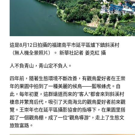
這是8月12日拍攝的福建南平市延平區爐下鎮斜溪村
（無人機全景照片）。 新華社記者 姜克紅 攝
人不負青山，青山定不負人。
四年前，隨著生態環境不斷改善，有觀鳥愛好者在王崇
年的果園中拍到了一種美麗的候鳥——藍喉蜂虎。自
此，每年初夏，這群遠道而來的“客人”都會來到斜溪村
棲息并繁育后代，吸引了天南海北的觀鳥愛好者前來觀
覽。王崇年也在延平區攝影協會的指導下，在果園里搭
起了一個觀鳥棚，成了一位“觀鳥導游”，走上了生態文
旅致富路。