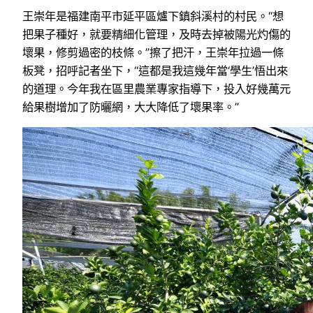
王崇年是福建南平市延平區爐下鎮斜溪村的村民。“想
把果子種好，就要精細化管理，及時去掉被陽光灼傷的
壞果，修剪過密的枝條。”擦了把汗，王崇年拉過一條
板凳，招呼記者坐下，“這都是我這幾年當‘學生’悟出來
的道理。今年我在區里農業專家指導下，投入好幾萬元
給果樹增加了防曬網，大大降低了壞果率。”