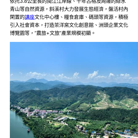
依托3.8公里長的閩江江岸線、千年古榕及周邊的綠水
青山等自然資源，斜溪村大力發展生態經濟，盤活村內
閑置的
講座
文化中心樓、糧食倉庫、碼頭等資源，積極
引入社會資本，打造茶洋窯文化創意館、洲頭企業文化
博覽園等，“農旅+文旅”產業規模初顯。