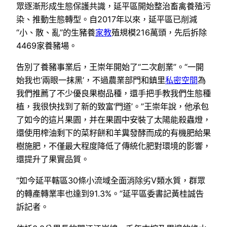
眾逐漸形成生態保護共識，延平區開始整治畜禽養殖污
染、推動生態轉型。自2017年以來，延平區已削減
“小、散、亂”的生豬養
家教
殖規模216萬頭，先后拆除
4469家養豬場。
告別了養豬事業后，王崇年開始了“二次創業”。“一開
始我也‘兩眼一抹黑’，不過農業部門和鎮里
私密空間
為
我們推薦了不少優良果樹品種，還手把手教我們生態種
植，我很快找到了新的致富‘門道’。”王崇年說，他承包
了如今的這片果園，并在果園中安裝了太陽能殺蟲燈，
還使用榨油剩下的菜籽餅和羊糞發酵而成的有機肥給果
樹施肥，不僅最大程度降低了傳統化肥對環境的影響，
還提升了果實品質。
“如今延平轄區30條小流域全面消除劣Ⅴ類水質，群眾
的轉產轉業率也達到91.3%。”延平區委書記黃桂誠告
訴記者。