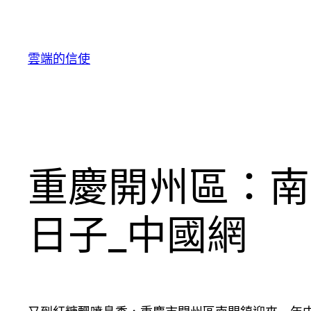
跳
至
主
雲端的信使
要
內
容
重慶開州區：南
日子_中國網