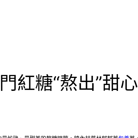
門紅糖“熬出”甜