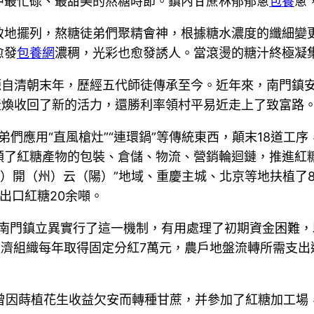
中最忙碌、最甜美的熬糖時節。鎮內甘蔗林郁郁蔥
包養
蔥
致地擺列，熬糖徒弟們聚精會神，根據糖水濃度的纖細變
愈發
包養網
濃稠，光彩也愈發誘人。當滾燙的糖汁終極凝
源自清朝末年，歷經五代師徒傳承至今。近年來，南門鎮安
財產煥收回了新的活力，還勝利率領村平易近走上了致富路
弟們應用“直風槍灶”“連環鍋”等傳統東西，顛末18道
順了紅糖產物的包裝、倉儲、物流、營銷輪迴鏈，推進紅
（州）開（州）云（陽）”地域、重慶主城、北京等地扶植了
出口紅糖20余噸。
。南門鎮立異實行了這一機制，有用處理了初期資金困難，
經濟組織每年取得固定分紅7萬元，農戶地盤流轉所需支出
他曾因蒔植花生收益欠安而轉種甘蔗，并參加了紅糖加工場