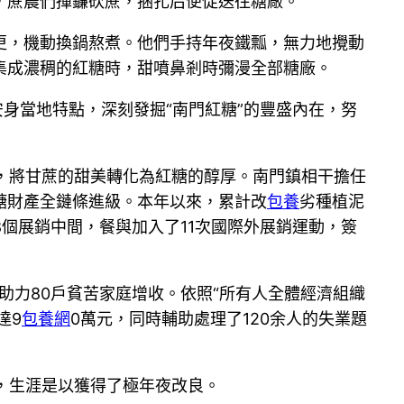
，蔗農們揮鐮砍蔗，捆扎后便促送往糖廠。
更，機動換鍋熬煮。他們手持年夜鐵瓢，無力地攪動
集成濃稠的紅糖時，甜噴鼻剎時彌漫全部糖廠。
身當地特點，深刻發掘“南門紅糖”的豐盛內在，努
。
工序，將甘蔗的甜美轉化為紅糖的醇厚。南門鎮相干擔任
糖財產全鏈條進級。本年以來，累計改
包養
劣種植泥
8個展銷中間，餐與加入了11次國際外展銷運動，簽
助力80戶貧苦家庭增收。依照“所有人全體經濟組織
達9
包養網
0萬元，同時輔助處理了120余人的失業題
，生涯是以獲得了極年夜改良。