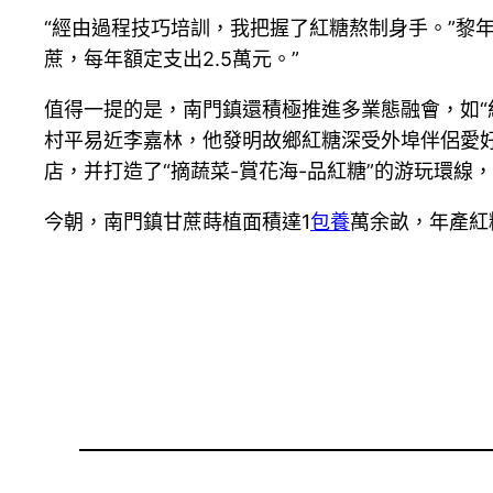
“經由過程技巧培訓，我把握了紅糖熬制身手。”黎
蔗，每年額定支出2.5萬元。”
值得一提的是，南門鎮還積極推進多業態融會，如“紅
村平易近李嘉林，他發明故鄉紅糖深受外埠伴侶愛
店，并打造了“摘蔬菜-賞花海-品紅糖”的游玩環線
今朝，南門鎮甘蔗蒔植面積達1
包養
萬余畝，年產紅糖