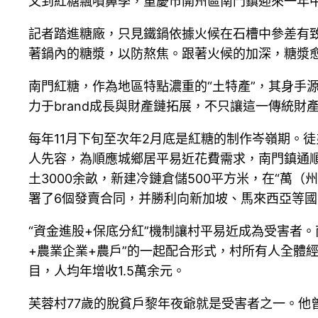
又到紅糖飄噴鼻季，重慶市開州區南門鎮迎來一年
記者踏進糖廠，只見鐵鍋依據火候在石槽中參差有
著鍋內的糖漿，以防熬焦。跟著火候的加深，糖漿
南門紅糖，作為地區特點濃重的“土特產”，其身手
力于brand成長與財產鏈拓展，不只讓這一傳統
每年11月下旬至次年2月底是紅糖的制作岑嶺期。徒
人先容，為順應城鄉居平易近花費需求，南門鎮通
土3000余畝，新建冷鏈倉儲500平方米，在“萬
署了6個發賣合同，并勝利向新加坡、馬來西亞等國
“資金進股+保底分紅”機制讓村平易近成為受害者
+農業企業+農戶”的一起配合形式，村所有人全體
目，人均年增收1.5萬余元。
芙蓉村77歲的脫貧戶黎年夜爺就是受害者之一。