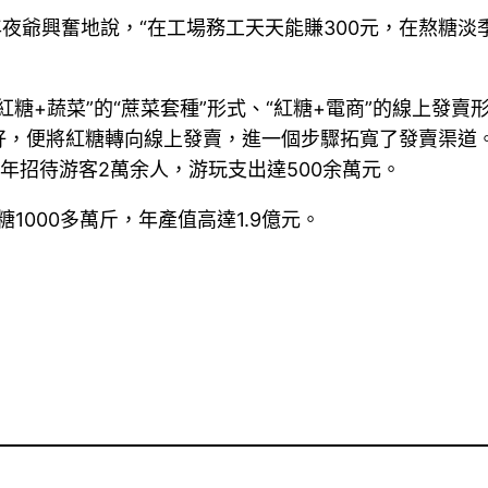
年夜爺興奮地說，“在工場務工天天能賺300元，在熬糖
糖+蔬菜”的“蔗菜套種”形式、“紅糖+電商”的線上發賣
好，便將紅糖轉向線上發賣，進一個步驟拓寬了發賣渠道
，年招待游客2萬余人，游玩支出達500余萬元。
1000多萬斤，年產值高達1.9億元。