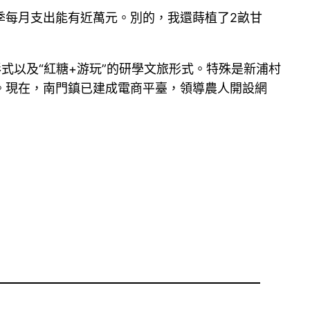
淡季每月支出能有近萬元。別的，我還蒔植了2畝甘
形式以及“紅糖+游玩”的研學文旅形式。特殊是新浦村
。現在，南門鎮已建成電商平臺，領導農人開設網