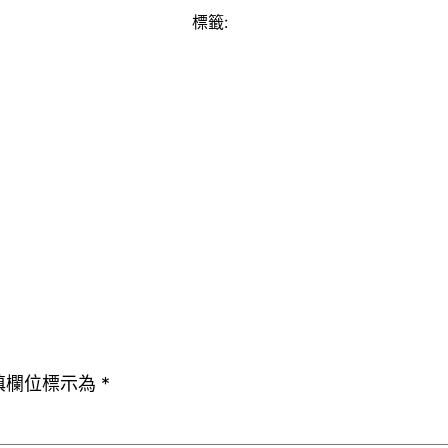
標籤:
填欄位標示為
*