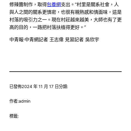
修辣醬制作，取得
包養網
支出。“村里是關系社會，人
與人之間的關系更慎密，也很有親熱感和情面味，這是
村落的吸引力之一。現在村莊越來越美，大師也有了更
高的目的，一路把村落扶植得更好。”
中青報·中青網記者 王志偉 見習記者 吳欣宇
已發佈
2024 年 11 月 17 日
分類:
作者:
admin
標籤: