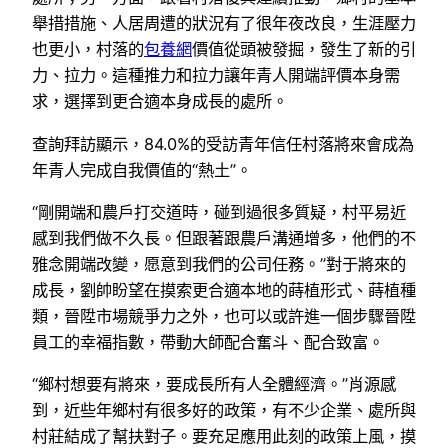
舉措措施、人居周遭的狀況有了很年夜改良，生涯壓力
也更小，村落的
包養網
價值從頭被發掘，發生了新的引
力、拉力。這種推力和拉力讓年青人開端評價本身需
求，選擇到更合適本身成長的處所。
查詢拜訪顯示，84.0%的受訪青年信任村落將來會成為
年青人完成自我價值的“熱土”。
“剛開端和農戶打交道時，碰到過很多質疑，村平易近
感到我們做不久長。但跟著跟農戶溝通增多，他們的不
雅念開端改變，愿意到我們的公司任務。”對于將來的
成長，劉帥盼望在摸索更合適本地的蒔植形式、蒔植種
類，晉陞市場競爭力之外，也可以或許進一個步驟晉陞
員工的幸福指數，帶動大師配合奮斗、配合致富。
“鄉村想要有將來，要成長所有人全體經濟。”肖源感
到，近些年鄉村有很多好的政策，有不少企業、處所與
村莊結成了幫扶對子。要充足應用此刻的政策上風，摸