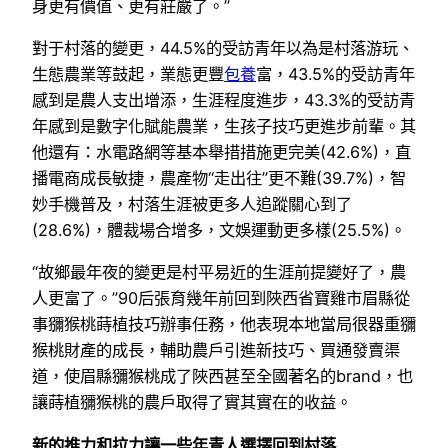
身更有價值、更有莊嚴了。”
對于村落的變更，44.5%的受訪青年以為是村落游玩、
生態農業等鼓起，業態更豐
包養
富，43.5%的受訪青年
感到是農人支出增添，生涯程度進步，43.3%的受訪青
年感到是數字化賦能農業，生孩子技巧更進步前輩。其
他還有：水電路網等基本舉措措施更完美(42.6%)，直
播電商成長敏捷，農產物“走出往”更不難(39.7%)，智
妙手機普及，村落生涯被更多人追蹤關心到了
(28.6%)，體裁場合增多，文娛運動更多樣(25.5%)。
“故鄉最年夜的變更是村平易近的生涯前提變好了，農
人更富了。”90后張育幾年前回到陜西省寶雞市眉縣從
事獼猴桃蒔植技巧辦事任務，他表現本地當局很器重獼
猴桃財產的成長，輔助農戶引進新技巧、買通發賣渠
道，使眉縣獼猴桃成了陜西甚至全國著名的brand，也
讓蒔植獼猴桃的農戶取得了實其實在的收益。
新的推力和拉力讓一些年青人選擇回到村落