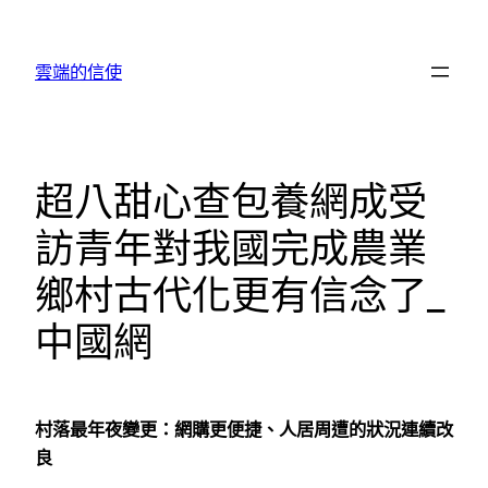
跳
至
雲端的信使
主
要
內
容
超八甜心查包養網成受
訪青年對我國完成農業
鄉村古代化更有信念了_
中國網
村落最年夜變更：網購更便捷、人居周遭的狀況連續改
良