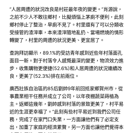
“人居周遭的狀況改良是村莊最年夜的變更。”肖源說，
之前不少人不敢往鄉村，比擬煩惱上茅廁不便利，此刻
鄉村停止了整治，旱廁不見了。村里還有了可以分類收
受接管的渣滓車，本來渣滓隨地亂扔、當場燃燒的情形
轉變了，村里的周遭的狀況更美、更宜居了。
查詢拜訪顯示，89.1%的受訪青年感到近些年村落面孔
面目一新。對于村落令人感慨最深的變更，物流效力進
步，收集購物更便捷(52.6%)和人居周遭的狀況連續改
良，更美了(52.3%)排在前兩位。
廣西壯族自治區的85后劉帥9年前回抵家鄉賀州市，從
事農業相干任務并成立了公司，以年夜棚蔬菜蒔植為
主。返鄉這幾年，劉帥感到村落的景致更美了，村平易
近的生涯更幸福了。“此刻有些村平易近到我們公司任
務，完成了在家門口失業，一方面讓他們有了必定支
出，加重了家庭的經濟累贅，另一方面也讓他們覺得本