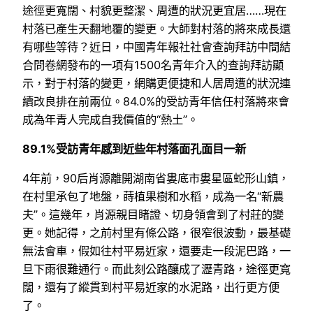
途徑更寬闊、村貌更整潔、周遭的狀況更宜居……現在
村落已產生天翻地覆的變更。大師對村落的將來成長還
有哪些等待？近日，中國青年報社社會查詢拜訪中間結
合問卷網發布的一項有1500名青年介入的查詢拜訪顯
示，對于村落的變更，網購更便捷和人居周遭的狀況連
續改良排在前兩位。84.0%的受訪青年信任村落將來會
成為年青人完成自我價值的“熱土”。
89.1%受訪青年感到近些年村落面孔面目一新
4年前，90后肖源離開湖南省婁底市婁星區蛇形山鎮，
在村里承包了地盤，蒔植果樹和水稻，成為一名“新農
夫”。這幾年，肖源親目睹證、切身領會到了村莊的變
更。她記得，之前村里有條公路，很窄很波動，最基礎
無法會車，假如往村平易近家，還要走一段泥巴路，一
旦下雨很難通行。而此刻公路釀成了瀝青路，途徑更寬
闊，還有了縱貫到村平易近家的水泥路，出行更方便
了。