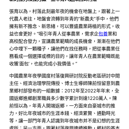
張育以為，村落此刻最年夜的機會在地盤上，跟著上一
代農人老往，地盤會流轉到年青的“新農夫”手中，他們
擁有新不雅念、新思緒，可以豐盛農業蒔植的形式，收
益也會更好。“吸引年青人從事農業，需求企
包養
業和
高校配合發力，宣講農業範疇的成長機會，漸漸在他們
心中埋下一顆種子，讓他們在找任務時，把從事農業任
務看成一個選擇或標的目的，讓年青人在農業範疇既能
收獲‘面包’，也能完成小我價值。”
中國農業年夜學國度村落復興研討院反動老區研討中間
主任、經濟治理學院傳授、博士生導師陳前恒留意到農
業鄉村部發布的一組數據：2012年至2022年年末，全
國返鄉進鄉創業職員多少數字累計到達1220萬人。陳
前恒以為，年青人開端返鄉，一方面來自豪城市的推
力，好比年夜城市的生涯本錢、經濟累贅、通勤時光
等，讓一部門年青人認識到年夜城市并不是幻想的生涯
處所；另一方面，跟著村落復興連續推動，鄉村的基本