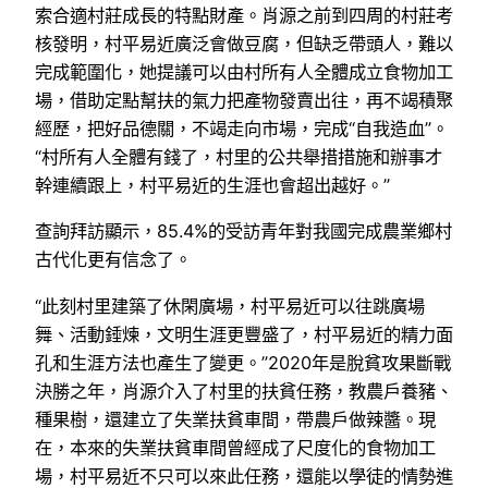
索合適村莊成長的特點財產。肖源之前到四周的村莊考
核發明，村平易近廣泛會做豆腐，但缺乏帶頭人，難以
完成範圍化，她提議可以由村所有人全體成立食物加工
場，借助定點幫扶的氣力把產物發賣出往，再不竭積聚
經歷，把好品德關，不竭走向市場，完成“自我造血”。
“村所有人全體有錢了，村里的公共舉措措施和辦事才
幹連續跟上，村平易近的生涯也會超出越好。”
查詢拜訪顯示，85.4%的受訪青年對我國完成農業鄉村
古代化更有信念了。
“此刻村里建築了休閑廣場，村平易近可以往跳廣場
舞、活動錘煉，文明生涯更豐盛了，村平易近的精力面
孔和生涯方法也產生了變更。”2020年是脫貧攻果斷戰
決勝之年，肖源介入了村里的扶貧任務，教農戶養豬、
種果樹，還建立了失業扶貧車間，帶農戶做辣醬。現
在，本來的失業扶貧車間曾經成了尺度化的食物加工
場，村平易近不只可以來此任務，還能以學徒的情勢進