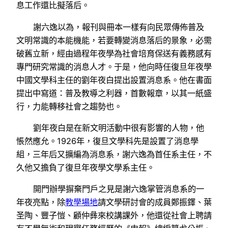
息工作還比擬落后。
謝六逸以為，報刊與冊本一樣有向民眾傳佈普及
文明常識的本能機能，若要轉變消息落后的景象，必需
破舊立新，經由過程年夜學為社會培育保送有義務感有
專門研究常識的消息人才。于是，他向時任復旦年夜學
中國文學科主任的劉年夜白提出設置消息系。他在書面
提出中寫道：普及教導之利器，首數報章，以其一紙盛
行，力能轉移社會之趨勢也。
劉年夜白是在新文明活動中很有影響的人物，他
悵然應允。1926年，復旦文學科先是設置了消息學
組，三年后又擴編為消息系，謝六逸為首任系主任，不
久他又擔負了復旦年夜學文學系主任。
開門辦學摒棄門戶之見是謝六逸掌管消息系的一
年夜亮點，除
教學場地
請文學研討會的成員鄭振鐸、葉
圣陶、豐子愷、顧仲彝來校講課外，他還從社會上聘請