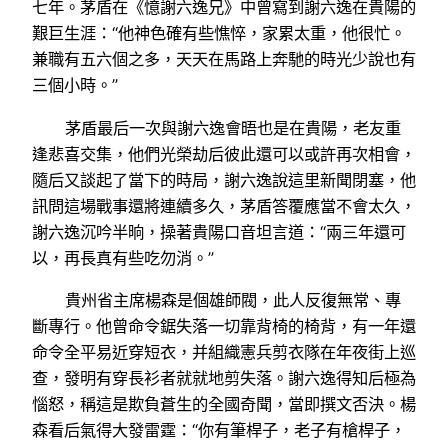
七年。茅盾在《憶謝六逸兄》中曾寫到謝六逸在貴陽的
艱巨生涯：“他神色確有些憔悴，家累太重，他很忙。
兼職有五六個之多，天天在馬路上奔馳的時光少說也有
三個小時。”
茅盾最后一次與謝六逸會晤也是在貴陽，老友重
逢悲喜交集，他們光榮劫后彼此還可以或許再次相會，
隨后又談起了當下的時局，謝六逸說這里新聞閉塞，他
訊問這場戰事還將連續多久，茅盾答覆應當不會太久，
謝六逸沉吟半晌，操著貴陽口音坦言道：“兩三年還可
以，再長真有些吃勿消。”
貴州省主席楊森是個雄師閥，此人反復無常、專
斷專行。他曾命令鋸失落一切靠背椅的椅背，有一年還
命令全平易近穿短衣，并組織憲兵剪衣隊在年夜街上巡
查，發明有穿長衫者就就地剪失落。謝六逸得知后極為
惱怒，稱這是欺負蒼生的全國奇聞，當即撰文否決。楊
森看后氣得大發雷霆：“你有筆桿子，老子有槍桿子，