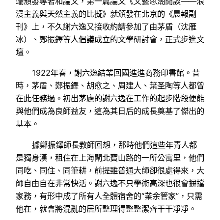
端頒發專著和論文，第一篇論文《文藝思潮閒談——浪
漫主義與天然主義的比擬》就頒發在北京的《晨報副
刊》上，不久謝六逸又接收約請參加了由茅盾（沈雁
冰）、鄭振鐸等人倡議成立的文學研討會，正式步進文
壇。
1922年春，謝六逸結業回國進進商務印書館。昔
時，茅盾、鄭振鐸、胡愈之、周建人、葉圣陶等人都曾
在此任務過。初出茅廬的謝六逸在工作的起步階段便能
與他們成為良師益友，這為其日后的成長奠基了傑出的
基本。
據鄭振鐸師長教師回想，那時他們這些年青人都
是獨身漢，租住在上海閘北寶山路的一所公寓里，他們
同吃、同住、同筆耕，前提雖普通大師卻很處得來，大
師自由自在非常快活。謝六逸不只學術高深也很會摒擋
家務，有形中成了所有人全體宿舍的“業余管家”，只需
他在，就會將混亂的居所整理得整整潔齊干干凈凈。