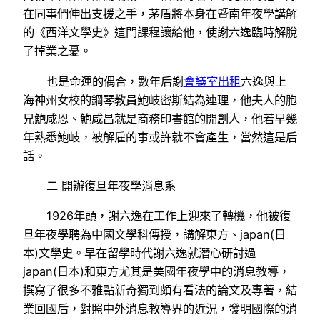
在同事們伸出支援之手，茅盾將本身在暨南年夜學講解
的《西洋文學史》這門課程讓給他，使謝六逸臨時解脫
了掉業之憂。
也是命運的偶合，數年后謝
會議室出租
六逸與上
海神州女校的鋼琴教員鮑岐密斯結為連理，他夫人的胞
兄鮑咸恩、鮑咸昌就是商務印書館的開創人，他若早幾
年熟悉鮑岐，被解雇的事或許就不會產生，當然這是后
話。
二 開辦復旦年夜學消息系
1926年頭，謝六逸在工作上迎來了轉機，他被復
旦年夜學聘為中國文學科傳授，講解東方、japan(日
本)文學史。早在留學時代謝六逸就潛心研討過
japan(日本)和東方尤其是美國年夜學中的消息教導，
撰寫了很多不雅點新奇獨到頗有看法的論文及專著，結
業回國后，對照中外消息教導界的近況，發明國際的消