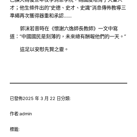
才；他生條件出的“史德、史才、史識”消息傳佈教導三
準繩再次獲得器重和承認……
郭沫若昔時在《懷謝六逸師長教師》一文中寫
道：“中國國民是刻薄的，未來總有酬報他們的一天。”
這足以安慰先賢之靈。
已發佈
2025 年 3 月 22 日
分類:
作者:
admin
標籤: