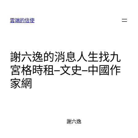
跳
至
雲端的信使
主
要
內
容
謝六逸的消息人生找九
宮格時租–文史–中國作
家網
謝六逸