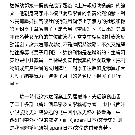
逸輔助郭箴一撰寫完成了題為《上海報紙改造論》的論
文，他親身寫序并以復旦消息學會的名義公然頒發，對
公民黨壓抑提高談吐的獨裁風尚停止了無力的批駁和鞭
笞。封季壬筆名鳳子，是曹禺《雷雨》、《日出》等四
年夜名著女配角的首位飾演者，常常在復旦劇社表演反
動話劇，謝六逸屢次參加不雅摩賜與激勵，不久又推舉
她往編纂《男子月刊》，這份刊物是左聯辦的，主編阿
英也是中共黨員，目標是要宣揚我黨的婦女政策，把刊
物辦成無產階層的文明陣地，封季壬往后如虎添翼加大
力度了編纂氣力，進步了月刊的著名度，擴展了刊行
量。
這一時代謝六逸聞業上到達巔峰，先后編寫出書
了二十多部（篇）消息學及文學藝術專著，此中《西洋
小說發財史》與魯迅的《中國小說史略》被譽為一中一
西研討中外小說的威望，而《japan(日本)文學史》則
是我國體系地研討japan(日本)文學的首部專著。