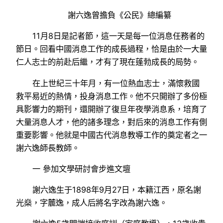
謝六逸曾擔負《公民》總編纂
11月8日是記者節，這一天是每一位消息任務者的
節日。回看中國消息工作的成長過程，恰是由於一大量
仁人志士的前赴后繼，才有了現在蓬勃成長的局勢。
在上世紀三十年月，有一位熱血志士，滿懷救國
救平易近的熱情，投身消息工作。他不只開辦了多份極
具影響力的期刊，還開辦了復旦年夜學消息系，培育了
大量消息人才，他的諸多理念，對后來的消息工作有側
重要影響。他就是中國古代消息教導工作的奠定者之一
謝六逸師長教師。
一 參加文學研討會步進文壇
謝六逸生于1898年9月27日，本籍江西，原名謝
光燊，字麓逸，成人后將名字改為謝六逸。