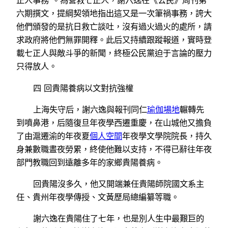
正人事務”。為營救七正人，謝六逸在《公民》周刊第
六期撰文，提綱契領地指出這又是一次筆禍事務，誇大
他們頒發的是抗日救亡談吐，沒有過火過火的處所，請
求政府將他們無罪開釋。此后又持續跟蹤報道，實時登
載七正人與敵斗爭的新聞，終極公民黨迫于言論的壓力
只得放人。
四 回貴陽養病以文對抗強權
上海失守后，謝六逸與報刊同仁
瑜伽場地
輾轉先
到噴鼻港，后隨復旦年夜學西遷重慶，在山城他又擔負
了由滬遷渝的年夜夏
個人空間
年夜學文學院院長，持久
身兼數職晝夜勞累，終使他難以支持，不得已辭往年夜
部門教職回到遠離多年的家鄉貴陽養病。
回貴陽沒多久，他又開端兼任貴陽師院國文系主
任、貴州年夜學傳授、文黃歷局總編纂等職。
謝六逸在貴陽住了七年，也是別人生中最艱巨的