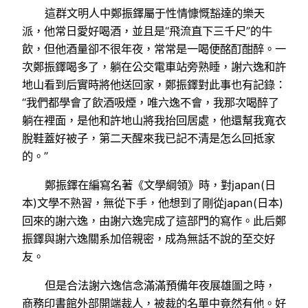
這群文明人中鄭振鐸屬于性情慷慨豁達的樂天
派，他常日愛好喝酒，並且是“飛流直下三千尺”的牛
飲，但他酒量卻不很年夜，常常是一喝便酩酊酣醉。一
次鄭振鐸喝多了，躺在公交電車站旁熟睡，謝六逸和許
地山看到后實時將他送回家，鄭振鐸對此事也有記錄：
“我們都學會了飲酒吸煙，唯六逸不會，我那次喝醉了
躺在裡面，是他和許地山將我抬回居處，他還幫我寬衣
脫鞋蓋好被子，第二天醒來我已記不清是怎么回抵家
的。”
鄭振鐸在編寫名著《文學綱領》時，對japan(日
本)文學不熟習，無從下手，他想到了剛從japan(日本)
回來的謝六逸，由謝六逸完成了這部門的寫作。此后鄭
振鐸與謝六逸關系加倍親密，成為無話不說的至交好
友。
但是合法謝六逸信念滿滿預備年夜展雄圖之時，
商務印書館外部開端裁人，被裁的名單中竟然有他。好