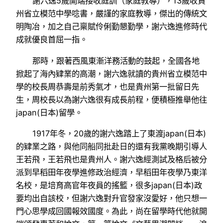
謝六逸5歲開端接收庭訓（家庭教導），13歲收貴
州省立模范中學唸書，嚴謹的家庭教導，傑出的傳統文
明陶冶，加之自己稟賦伶俐勤懇勤學，謝六逸進修時代
成就優良首屈一指。
那時，跟著西風東漸洋務活動的鼓起，全國各地
掀起了海內肄業的高潮，謝六逸就讀的貴州省立模范中
學的校長周恭壽是前秀氣才，也是貴州第一批留日先
生，周校長以為謝六逸很有成長前程，便積極推舉他往
japan(日本)留學。
1917年冬，20歲的謝六逸踏上了東渡japan(日本)
的肄業之路，與他同船同批赴日的還有我黨晚期引導人
王若飛，王若飛也是貴州人。謝六逸經測試及格后被分
派到早稻田年夜學進修政治經濟，早稻田年夜學乃東洋
名校，是培育高官年夜員的搖籃，很多japan(日本)政
要均出自該校，但謝六逸對升官發家沒愛好，他只想一
門心思學成回國報效國度。為此，尚在留學時代他就開