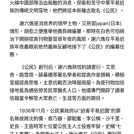
火線中國部隊浴血殺敵的消息，保衛和苦守中華平易近
族的傳統文明窪地，他們將這本新雜志取名《公民》。
謝六逸是消息界的領甲士物，又熟習japan(日本)
情形，胡愈之便推舉他擔負總編纂，那時在白色可怕統
治下開辦提高刊物要冒很年夜的風險。謝六逸在平易近
族年夜義眼前依然義無反顧地接下了《公民》的編纂任
務。
《公民》創刊后，謝六逸熱忱約請夏衍、艾思
奇、姚雪垠、薛暮橋等著名學者和提高作家撰稿，積極
宣揚提高思惟，主意抗戰否決降服佩服。為使刊物加倍
接地氣為通俗勞苦民眾膾炙人口，他還專門開辟了讀者
信箱當令解答大眾救亡、生涯等方面的題目。
1936年11月，公民黨政府以“迫害平易近國”的罪
名無故將沈鈞儒、章乃器、鄒韜奮、李公樸、沙千里、
史良、王造時等七位愛公民主人士投進牢獄，史稱“七