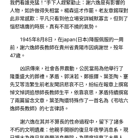
我們看誰兇猛！”手下人趕緊勸止：謝六逸是有影響的
人物，如許做得失相當。楊森這才作罷。老友章錫琛對
此非常感歎：平凡只看到他立場安詳緘默寡言，但到了
惱怒填膺的時辰，真有不屈不撓的氣勢。
1945年8月8日，在japan(日本)降服佩服的一周
前，謝六逸師長教師在貴州省貴陽市因病謝世，歿年
47歲。
凶訊傳來，社會各界震動，公民當局為他舉行了
隆重盛大的葬禮。茅盾、郭沫若、鄭振鐸、葉圣陶、蹇
先艾等浩繁生前老友聞訊悲哀不已，紛紜在報章上撰寫
悼文悼詞追想師長教師生平，依靠哀思，茅盾持續撰寫
了兩篇留念文章，葉圣陶還特殊作了一首名為《弔唁六
逸師長教師》的七言律詩。
謝六逸在其并不算長的性命過程中，留下了諸多
不朽的文明遺產：他親手開辦的復旦年夜學消息系，現
已擴大為復旦年夜學消息學院，為國度培育了大量人