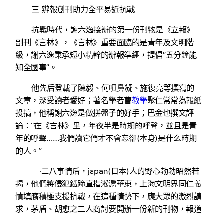
三 辦報創刊助力全平易近抗戰
抗戰時代，謝六逸接辦的第一份刊物是《立報》
副刊《言林》，《言林》重要面臨的是青年及文明階
級，謝六逸秉承短小精幹的辦報準繩，提倡“五分鐘能
知全國事”。
他先后登載了陳毅、何噴鼻凝、施復亮等撰寫的
文章，深受讀者愛好；著名學者曹
教學
聚仁常常為報紙
投搞，他稱謝六逸是做拼盤子的好手；巴金也撰文評
論：“在《言林》里，年夜半是時期的呼聲，並且是青
年的呼聲……我們讀它們才不會忘卻(本身)是什么時期
的人。”
一·二八事情后，japan(日本)人的野心勃勃昭然若
揭，他們將侵犯鐵蹄直指淞滬華東，上海文明界同仁義
憤填膺積極支援抗戰，在這種情勢下，應大眾的激烈請
求，茅盾、胡愈之二人商討要開辦一份新的刊物，報道