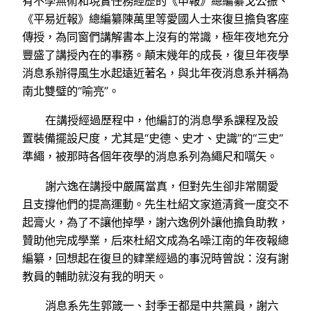
有不學無術和現實任務經歷的《申報》總編纂戈公振、
《平易近報》總編纂陳萬里等愛國人士來復旦擔負客座
傳授，為同窗們講解書本上沒有的常識，極年夜地充分
豐盛了講授內在的事務。顛末幾年的成長，復旦年夜學
消息系辦得風生水起遠近著名，與北年夜消息系并稱為
南北雙璧的“喻亮”。
在講授經過歷程中，他編訂的消息學系課程及設
置裝備擺設尺度，尤其是“史德、史才、史識”的“三史”
準繩，被那時各個年夜學的消息系列為繩尺和嚆矢。
謝六逸在講授中嚴厲當真，但對先生卻非常關愛
且支撐他們的提高運動。先生杜紹文家道清貧一度交不
起膏火，為了不讓他掉學，謝六逸例外讓他擔負助教，
贊助他完成學業，后來杜紹文成為名噪江南的年夜報總
編纂，回想起在復旦的肄業經過的事況時曾說：沒有謝
教員的輔助就沒有我的明天。
消息系先生郭箴一、封季壬都是中共黨員，謝六