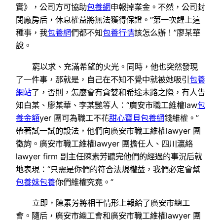
實》，公司方可協助
包養網
申報掉業金。不然，公司封
閉廠房后，休息權益將無法獲得保證。“第一次趕上這
種事，我
包養網
們都不知
包養行情
該怎么辦！”廖某華
說。
窮以求、充滿希望的火光。同時，他也突然發現
了一件事，那就是，自己在不知不覺中就被她吸引
包養
網站
了，否則，怎麼會有貪婪和希途末路之際，有人告
知白某、廖某華、李某艷等人：“廣安市職工維權law
包
養金額
yer 團可為職工不花
甜心寶貝包養網
錢維權。”
帶著試一試的設法，他們向廣安市職工維權lawyer 團
徵詢。廣安市職工維權lawyer 團擔任人、四川瀛絡
lawyer firm 副主任陳素芳聽完他們的經過的事況后就
地表現：“只需是你們的符合法規權益，我們必定會幫
包養妹
包養
你們維權究竟。”
立即，陳素芳將相干情形上報給了廣安市總工
會。隨后，廣安市總工會和廣安市職工維權lawyer 團