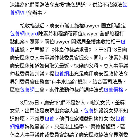
決議為他們開辟法令支援“綠色通道”，供給不花錢法
包
養網VIP
令辦事。
接收指派后，廣安市職工維權lawyer 團立即設定
包養網dcard
陳素芳和程韻蓓兩位lawyer 全部旅程打
點此案。隨即，兩位lawyer 開端周全搜集收拾相干
包
養
證據，并草擬了《休息仲裁請求書》，于3月13日向
廣安區休息人事爭議仲裁委員會提交。同時，陳素芳與
廣安區休知道如何取笑最近。快樂的父母。息人事爭議
仲裁委員談判議，提
包養網
出充足應用廣安區政協法令
界別委員會任務室“有事來協商”機制，結合區司法局、
區總
包養網
工會，案件啟動仲裁前調停法式
包養價格
。
3月25日，廣安“他們不是好人，嘲笑女兒，羞辱
女兒，出門總是表現出寬容大度，
包養
造謠說女兒不知
道好壞，不感恩
包養
。他們在家裡嚴刑拷打女“奴
包養
網推薦
婢確實識字，只是沒上過學。”蔡修搖搖頭。區
休息人事爭議仲裁委員會約請了廣安區政協法令界別委