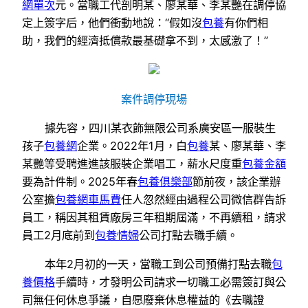
網單次
元。當職工代剖明某、廖某華、李某艷在調停協
定上簽字后，他們衝動地說：“假如沒
包養
有你們相
助，我們的經濟抵償款最基礎拿不到，太感激了！”
案件調停現場
據先容，四川某衣飾無限公司系廣安區一服裝生
孩子
包養網
企業。2022年1月，白
包養
某、廖某華、李
某艷等受聘進進該服裝企業唱工，薪水尺度重
包養金額
要為計件制。2025年春
包養俱樂部
節前夜，該企業辦
公室擔
包養網車馬費
任人忽然經由過程公司微信群告訴
員工，稱因其租賃廠房三年租期屆滿，不再續租，請求
員工2月底前到
包養情婦
公司打點去職手續。
本年2月初的一天，當職工到公司預備打點去職
包
養價格
手續時，才發明公司請求一切職工必需簽訂與公
司無任何休息爭議，自愿廢棄休息權益的《去職證