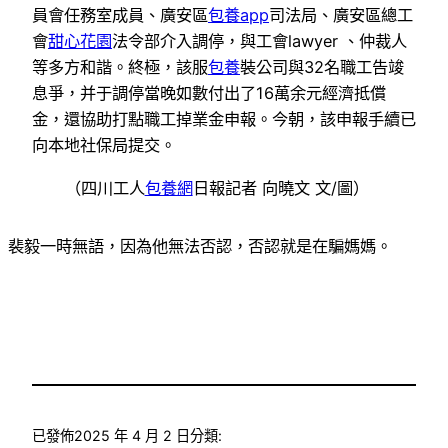
員會任務室成員、廣安區
包養app
司法局、廣安區總工
會
甜心花園
法令部介入調停，與工會lawyer 、仲裁人
等多方和諧。終極，該服
包養
裝公司與32名職工告竣
息爭，并于調停當晚如數付出了16萬余元經濟抵償
金，還協助打點職工掉業金申報。今朝，該申報手續已
向本地社保局提交。
（四川工人
包養網
日報記者 向曉文 文/圖）
裴毅一時無語，因為他無法否認，否認就是在騙媽媽。
已發佈
2025 年 4 月 2 日
分類: