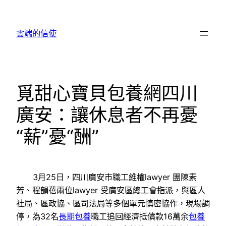
跳
至
雲端的信使
主
要
內
容
覓甜心寶貝包養網四川
廣安：讓休息者不再憂
“薪”憂“酬”
3月25日，四川廣安市職工維權lawyer 團陳素
芳、程韻蓓兩位lawyer 受廣安區總工會指派，與區人
社局、區政協、區司法局等多個單元慎密協作，現場調
停，為32名
長期包養
職工追回經濟抵償款16萬余
包養