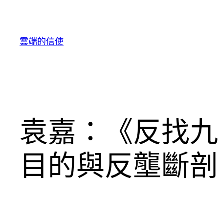
跳
至
主
雲端的信使
要
內
容
袁嘉：《反找九
目的與反壟斷剖