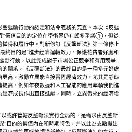
影響壟斷行動的認定和法令義務的究查。本次《反壟
立異”價值目的的定位在學術界仍有頗多爭議①，但從
的懂得和履行中。對新修訂《反壟斷法》第一條停止
，最終目的是“進步經濟運轉效力，保護花費者好處和
的壟斷行動，以此完成對于市場公正競爭和有用競爭
的的關系，《反壟斷法》的最終目的是一種多元好處
階更高。激勵立異能直接晉陞經濟效力，尤其是靜態
體提高，例如年夜數據和人工智能的應用率領我們進
為經濟成長作出直接進獻，同時，立異帶來的經濟增
可以或許管轄反壟斷法實行全局的，是需求由反壟斷
異”目的的價值內在和時期特色，并以此為支點提出
期可以或許更好地領導新修訂《反壟斷法》的實行，