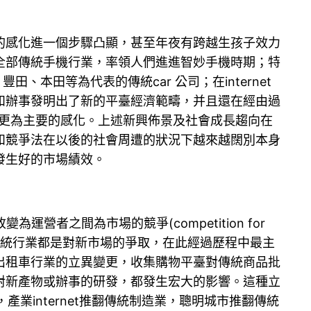
的感化進一個步驟凸顯，甚至年夜有跨越生孩子效力
全部傳統手機行業，率領人們進進智妙手機時期；特
本田等為代表的傳統car 公司；在internet
和辦事發明出了新的平臺經濟範疇，并且還在經由過
起著更為主要的感化。上述新興佈景及社會成長趨向在
和競爭法在以後的社會周遭的狀況下越來越闊別本身
發生好的市場績效。
為運營者之間為市場的競爭(competition for
翻傳統行業都是對新市場的爭取，在此經過歷程中最主
出租車行業的立異變更，收集購物平臺對傳統商品批
對新產物或辦事的研發，都發生宏大的影響。這種立
現后，產業internet推翻傳統制造業，聰明城市推翻傳統