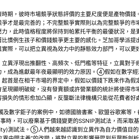
濟時期，彼時市場競爭狀態評價的主要尺度便是產物價錢
競爭才是最完善的；不完整競爭實際則以為完整競爭的市
壓力，此時值格程度將保持到帕累托平衡的最優狀況，是
著比慣例生孩子和價錢競爭更主要的感化。芝加哥學派提
異實際，可以把立異視為效力中的靜態效力部門，可以更
，立異浮現出推翻性、高頻次、低門檻等特征，立異對于
力，成為進獻最年夜最顯明的效力原因。④假如在數字經
首是在相干市場的界定中，假如以價錢下跌來作為假定壟斷
會呈現顯明破綻，沒有發賣額或許營業額的統計將使得市
害損失的情形愈加凸顯，反壟斷法律機構只能從花費者好
些觸及數字鉅子的案例中，如德國臉書案、歐盟谷歌案等
事時，可以廢棄基于價錢變更的SSNIP測試法，而采取基于與
Decrease in Quality)測試法。⑤人們越來越認識到立
“立異中間主義”的改變，將對立異的影響晉陞到反壟斷剖