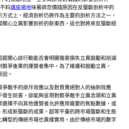
并不料
講座場地
味著疏忽價錢原因在反壟斷剖析中的
析方式上，經濟剖析仍將作為主要的剖析方法之一，
蹤關心立異影響剖析的新東西，這也對將來反壟斷經
追蹤關心該行動能否會明顯傷害損失立異鼓勵和削減
制競爭後果的運營者集中。為了維護和鼓勵立異，
原因。
競爭敵手的排斥效應以及對買賣絕對人的抽剝效應
手發生妨害，卻能夠呈現對競爭敵手立異念頭和立異
業選擇不向其他運營者允許應用需要的焦點數據，或
、形成新壟斷的成果。超等平臺的跨市場壟斷和生態
化轉型的傳統市場也異樣實用。由於傳統市場的數字