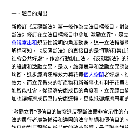
一、題目的提出
新修訂《反壟斷法》第一條作為立法目標條目，對
斷法》修訂在立法目標條目中參加“激勵立異”，是
會議室出租
規范性說明的角度動身，這一立法轉變
解構可知，《反壟斷法》的直接目的是“預防和禁止
社會公共好處”。作為行動制止法，《反壟斷法》
的維護和激勵立異，是以，維護競爭和激勵立異應
均衡，進步經濟運轉效力與花費
個人空間
者好處、
效力。而立異帶來的新產物和新辦事也有利于花費
進智能社會。從經濟安康成長的角度看，立異經由
加也讓經濟成長堅持安康運轉，更能抵御經濟周期
“激勵立異”價值目的被寫進反壟斷法盡非宣示性的
法的履行者廣為懂得和遵照的法令準繩和價值目的。
該目的對反壟斷剖析范式的改革影響，最后聯合詳