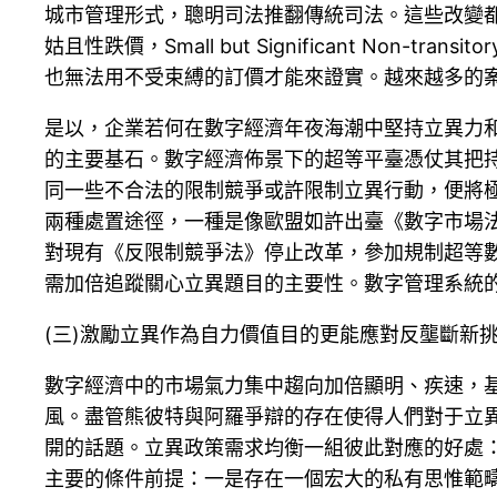
城市管理形式，聰明司法推翻傳統司法。這些改變都
姑且性跌價，Small but Significant Non-t
也無法用不受束縛的訂價才能來證實。越來越多的
是以，企業若何在數字經濟年夜海潮中堅持立異力
的主要基石。數字經濟佈景下的超等平臺憑仗其把持
同一些不合法的限制競爭或許限制立異行動，便將
兩種處置途徑，一種是像歐盟如許出臺《數字市場
對現有《反限制競爭法》停止改革，參加規制超等
需加倍追蹤關心立異題目的主要性。數字管理系統
(三)激勵立異作為自力價值目的更能應對反壟斷新
數字經濟中的市場氣力集中趨向加倍顯明、疾速，
風。盡管熊彼特與阿羅爭辯的存在使得人們對于立
開的話題。立異政策需求均衡一組彼此對應的好處
主要的條件前提：一是存在一個宏大的私有思惟範