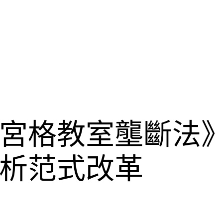
宮格教室壟斷法
析范式改革