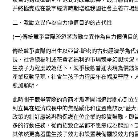
并終極完成在數字經濟時期增進我國社會主義市場
二、激勵立異作為自力價值目的的古代性
(一)傳統競爭實際疏忽將激勵立異作為自力價值目
傳統競爭實際的出生以亞當·斯密的古典經濟學為
長、社會總福利或花費者福利的市場競爭幻想狀況
生孩子力程度較為低下，競爭樣態普通表現為價錢
產業反動呈現，社會生孩子力程度年夜幅度晉陞，
愈加顯明。
此時關于競爭實際的會商才漸漸開端追蹤關心到立異
到立異在經濟成長中的焦點感化和位置應該反“藍大
政策的制訂應該斟酌保護在位企業的投資鼓勵，即
多的行動任務，從而招致企業都不愿意成為龍頭。
其依然更為器重生孩子效力和設置裝備擺設效力的