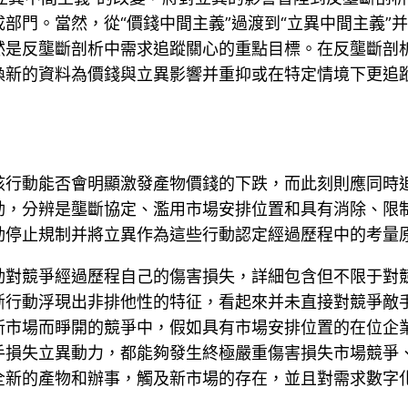
部門。當然，從“價錢中間主義”過渡到“立異中間主義”
然是反壟斷剖析中需求追蹤關心的重點目標。在反壟斷剖
換新的資料為價錢與立異影響并重抑或在特定情境下更追
該行動能否會明顯激發產物價錢的下跌，而此刻則應同時
動，分辨是壟斷協定、濫用市場安排位置和具有消除、限
動停止規制并將立異作為這些行動認定經過歷程中的考量
動對競爭經過歷程自己的傷害損失，詳細包含但不限于對
斷行動浮現出非排他性的特征，看起來并未直接對競爭敵
新市場而睜開的競爭中，假如具有市場安排位置的在位企
手損失立異動力，都能夠發生終極嚴重傷害損失市場競爭
全新的產物和辦事，觸及新市場的存在，並且對需求數字