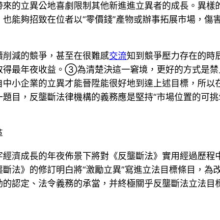
帶來的立異公地喜劇限制其他新進進立異者的成長。異樣
也能夠招致在位者以“零價錢”產物或辦事拓展市場，傷
續削減的競爭，甚至在很難感
交流
知到競爭壓力存在的時
取得最年夜收益。③為清楚決這一窘境，更好的方式是禁
自中小企業的立異才能晉陞能很好地到達上述目標，所以
題目，反壟斷法律機構的義務應是堅持“市場位置的可挑
革
字經濟成長的年夜佈景下將對《反壟斷法》實用經過歷程
斷法》的修訂明白將“激勵立異”寫進立法目標條目，為
動的認定、法令義務的承當，并終極關乎反壟斷法立法目