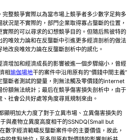
。完整競爭實際以為當市場上競爭者多少數字足夠多
場狀況是不實際的，部門企業取得寡占壟斷的位置，
更實際的可以尋求的幻想競爭目的。但隨后熊彼特的
出的唯效力論和在反壟斷中引進更多經濟剖析的做法
好地改良唯效力論在反壟斷剖析中的感化。
經濟增加和經濟成長的影響被進一個步驟縮小，曾經
濟相
瑜伽場地
干的案件中沿用原有的“價錢中間主義”
者測試的變量，則無法觸及零價錢的internet
場份額無法統計；最后在競爭傷害損失剖析中，由于
處、社會公共好處等角度尋覓規制來由。
，都顯明加大力度了對于立異市場、立異傷害損失的
產物立異度高度相干的SSNDQ(Small but
異作為自力價值目的在數字經濟範疇反壟斷案件中的主要價值，故此，
析中的焦點地位，至多與原有對價錢的影響剖析并