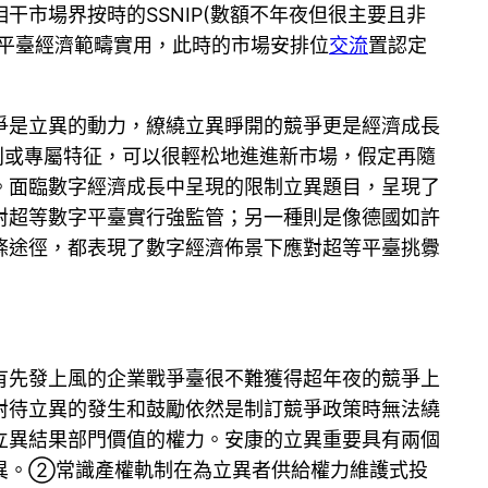
市場界按時的SSNIP(數額不年夜但很主要且非
供給不花錢辦事的平臺經濟範疇實用，此時的市場安排位
交流
置認定
爭是立異的動力，繚繞立異睜開的競爭更是經濟成長
利或專屬特征，可以很輕松地進進新市場，假定再隨
。面臨數字經濟成長中呈現的限制立異題目，呈現了
對超等數字平臺實行強監管；另一種則是像德國如許
條途徑，都表現了數字經濟佈景下應對超等平臺挑釁
有先發上風的企業戰爭臺很不難獲得超年夜的競爭上
對待立異的發生和鼓勵依然是制訂競爭政策時無法繞
立異結果部門價值的權力。安康的立異重要具有兩個
異。②常識產權軌制在為立異者供給權力維護式投