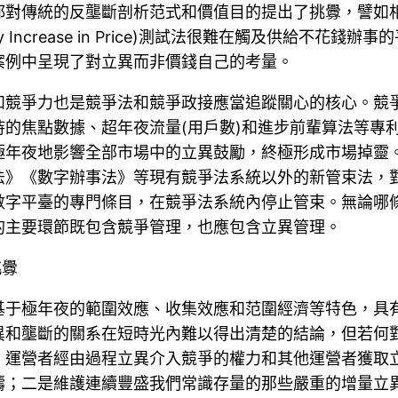
對傳統的反壟斷剖析范式和價值目的提出了挑釁，譬如相干
ransitory Increase in Price)測試法很難在觸及
案例中呈現了對立異而非價錢自己的考量。
和競爭力也是競爭法和競爭政接應當追蹤關心的核心。競
的焦點數據、超年夜流量(用戶數)和進步前輩算法等專
極年夜地影響全部市場中的立異鼓勵，終極形成市場掉靈
法》《數字辦事法》等現有競爭法系統以外的新管束法，
數字平臺的專門條目，在競爭法系統內停止管束。無論哪
的主要環節既包含競爭管理，也應包含立異管理。
挑釁
基于極年夜的範圍效應、收集效應和范圍經濟等特色，具
異和壟斷的關系在短時光內難以得出清楚的結論，但若何
：運營者經由過程立異介入競爭的權力和其他運營者獲取
疇；二是維護連續豐盛我們常識存量的那些嚴重的增量立