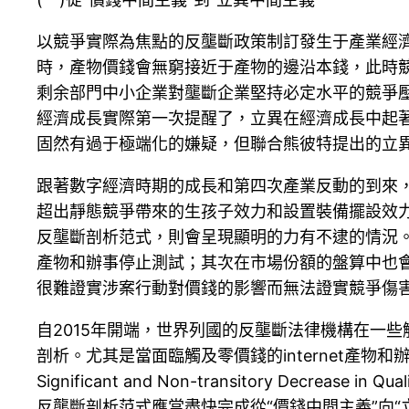
以競爭實際為焦點的反壟斷政策制訂發生于產業經
時，產物價錢會無窮接近于產物的邊沿本錢，此時
剩余部門中小企業對壟斷企業堅持必定水平的競爭
經濟成長實際第一次提醒了，立異在經濟成長中起
固然有過于極端化的嫌疑，但聯合熊彼特提出的立
跟著數字經濟時期的成長和第四次產業反動的到來
超出靜態競爭帶來的生孩子效力和設置裝備擺設效
反壟斷剖析范式，則會呈現顯明的力有不逮的情況。起
產物和辦事停止測試；其次在市場份額的盤算中也
很難證實涉案行動對價錢的影響而無法證實競爭傷
自2015年開端，世界列國的反壟斷法律機構在一
剖析。尤其是當面臨觸及零價錢的internet產物和辦
Significant and Non-transitory 
反壟斷剖析范式應當盡快完成從“價錢中間主義”向