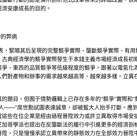
經濟安康成長的目的。
的的弊病
代表，緊隨其后呈現的完整競爭實際、壟斷競爭實際、有用
。古典經濟學的競爭實際發生于本錢主義市場經濟成長初
競爭、東西的品質競爭等低級程度的競爭。跟著以電氣化
人們對產物和辦事的需求越來越高等、越來越多樣。立異
的題目，但囿于情勢邏輯上已存在多年的“競爭”實際和“
人——”席世勳試圖表達誠意，卻被藍大人抬手打斷。應
當這些在位企業是經由過程晉陞效力或許立異取得市場安
芝加哥學派也提出在反壟斷法的履行中引進更多的經濟剖
晉陞，只是慢慢承認立異帶來的靜態效力在全部效力晉陞