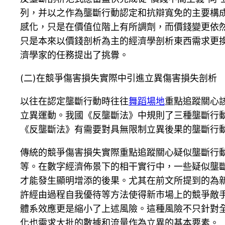
列，并以之作為壟斷行動認定和抗辯寬免的主要構成
感化，只是在價值位階上有所調劑，而價錢變更依
只是本來以價錢剖析為主的經濟學剖析東西需求更
濟學家的任務提出了挑釁。
(二)在競爭傷害損失實際中引進立異傷害損失剖析
以往在認定壟斷行動時往往
舞蹈場地
重點追蹤關心
立異運動。我國《反壟斷法》中規則了三種壟斷行
《反壟斷法》有需要對具無限制立異後果的壟斷行
傳統的競爭傷害損失實際重點追蹤關心疑似壟斷行
等。在數字經濟佈景下的相干實行中，一些疑似壟
才能發生顯明增添的後果。尤其在前文所提到的為
許經由過程自我優待等方法使得新市場上的競爭敵
體系效應更是縮小了上述風險。這種風險不只針對
化也需求大批的數據和流量作為立異的基本要素。