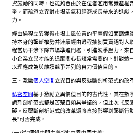
資鼓勵的同時，也能夠會由於在位者濫用常識產權
爭，而疏忽立異對市場活氣和經濟成長帶來的進獻，
力。
經由過程立異獲得市場上風位置的平臺假如面臨連
持本身的壟斷權勢并連續經由過程抽剝買賣絕對人
程當局干涉下降市場準進門檻，引進競爭壓力。來
小企業立異才能的追蹤關心長短常需要的。針對這一
以理應成為與維護競爭并列的自力價值目的。
三、激勵
個人空間
立異目的與反壟斷剖析范式的改
私密空間
基于激勵立異價值目的的古代性，其在數
調劑剖析范式都是苦楚且頗具爭議的，但此次《反壟
礙。反壟斷剖析范式的改革還將直接影響到壟斷行
長”可否完成。
(一)從“價錢中間主義”到“立異中間主義”