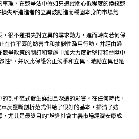
的事理，在競爭法中假如只追蹤關心低程度的價錢競
害損失新進進者的立異鼓勵進而穩固本身的市場氣
辰，很不難損失對立異的尋求動力，進而轉向若何保
止在位平臺的妨害性和抽剝性濫用行動，并經由過
在競爭政策的制訂和實施中加大力度對堅持和晉陞中
釁性”，并以此保護公正競爭和立異，激勵立異也是
中的剖析范式發生詳細且深遠的影響。在任何時代，
改革反壟斷剖析范式供給了很好的基本，掃清了妨
標，尤其是最終目的“增進社會主義市場經濟安康成