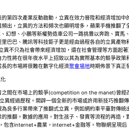
表的第四次產業反動啟動，立異在效力晉陞和經濟增加中
異頻出，立異的方法和頻次也顯明增多，蘋果手機推翻了
、幻想、小鵬等新權勢造車公司一路挑釁以奔跑、寶馬、豐田、
阿里巴巴、騰訊等科技鉅子更是經由過程各自的立異產物
行業。立異不只為社會帶來經濟增加，還在社會管理等方面
自力性將在很年夜水平上招致以其為實際基本的競爭政策
成長的市場將很難在數字化經濟
聚會場地
時期佈景下真正
感化
的競爭(competition on the manet)曾經改變
異運動和立異經過歷程。開辟一個全新的市場或許用新技巧推
現為良多行業帶來了推翻式立異，例如網約車平臺對傳統
業的推翻。數據的應用，對生孩子、發賣等流程的再造，
包含internet+農業，internet+金融等。物聯網呈