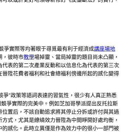
競爭實際等均著眼于尋覓最有利于經濟成
講座場地
期，彼時市
教學
場掉靈、當局掉靈的題目尚未凸顯，
為代表的第二次產業反動和以信息化為代表的第三次
在晉陞花費者福利和社會總福利傍邊所起的感化變得
競爭”政策等語詞表達的習氣性，很少有人真正熟悉
到競爭實際的完美中。例如芝加哥學派提出反托拉斯
排位置后，不該自動追求將其停止分拆或許付與其過
析方式，尤其是繚繞效力晉陞為中間睜開好處均衡，
中的感化。此時立異僅是作為效力中的很小一部門被