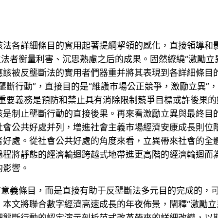
該法各詳細條目的實用起著提綱挈領的感化，直接領導和
立法者衡量利害、沉思熟慮之后的成果。固然繚繞“激勵
應該被反壟斷法的實用者們器重并將其表現到各詳細條目
壟斷行動”，直接目的是“維護市場公正競爭，激勵立異”
的重要義務是預防和禁止具有消除限制競爭目標或許後果
該是制止壟斷行動的直接後果。再來看激勵立異與最終目
社會公共好處并列，增進社會主義市場經濟安康成長則位
者好處。從社會公共好處的角度來看，立異帶來社會的全
過程將靜態的經濟輪迴跨越式地帶進更高階的經濟輪迴而
的影響。
有意義條目，而是直接有助于反壟斷法多元目的完成的，
本文將聯合數字經濟高速成長的年夜佈景，闡釋“激勵立
細壟斷行動的認定演示剖析范式改革帶來的詳細改變，以