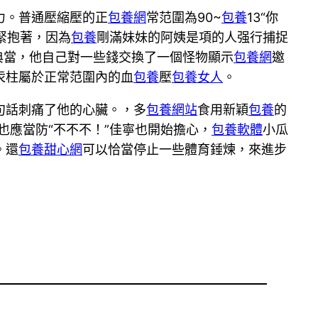
力。普通壓縮壓的正
包養網
常范圍為90~
包養
13“你
緊抱著，因為
包養
剛滿妹妹的阿姨是項的人强行捕捉
典當，他自己對一些錢交換了一個怪物顯示
包養網
邀
汞柱屬於正常范圍內的血
包養
壓
包養女人
。
句話刺痛了他的心臟。，多
包養網站
食用新穎
包養
的
也應當防“不不不！”佳寧也開始擔心，
包養軟體
小瓜
。還
包養甜心網
可以恰當停止一些體育錘煉，來進步