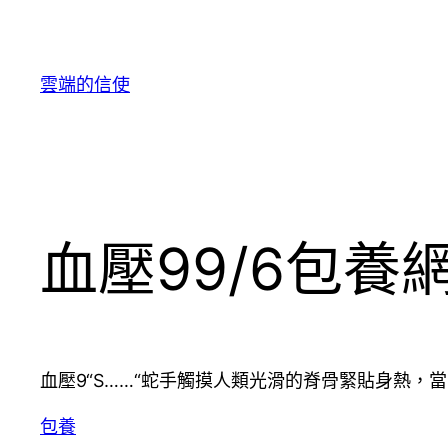
跳
至
主
雲端的信使
要
內
容
血壓99/6包養
血壓9“S……“蛇手觸摸人類光滑的脊骨緊貼身熱，
包養