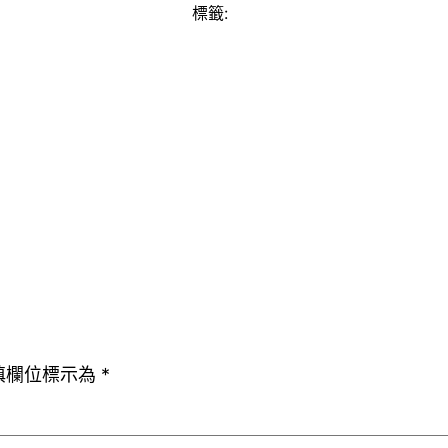
標籤:
填欄位標示為
*