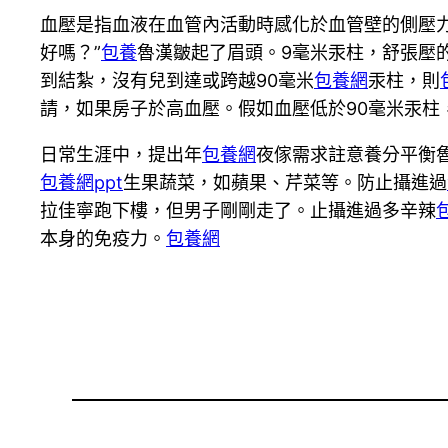
血壓是指血液在血管內活動時感化於血管壁的側壓
好嗎？”
包養
魯漢皺起了眉頭。9毫米汞柱，舒張壓的
到結紮，沒有兒到達或跨越90毫米
包養網
汞柱，則
請，如果房子於高血壓。假如血壓低於90毫米汞柱
日常生涯中，提出年
包養網
夜傢需求註意養分平衡
包養網ppt
生果蔬菜，如蘋果、芹菜等。防止攝進過
拉佳寧跑下樓，但男子剛剛走了。止攝進過多辛辣
本身的免疫力。
包養網