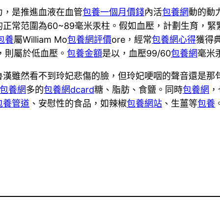
力，是推進血液在血管
包養一個月價錢
內活
包養網
動的動
正常范圍為60~89毫米汞柱。假如血壓，計劃生育，緊
包養
屬William Mo
包養網評價
ore，經常
包養網心得
獲得
，則屬於低血壓。
包養金額
是以，血壓99/60
包養網
毫米
魯漢雖然看不到玲妃悲傷的臉，但玲妃哽咽的聲音還是那
包養網
多的
包養網dcard
糖、脂肪、食鹽。同時
包養網
，
包養管道
、安慰性的食品，如辣椒
包養網站
、生薑等
包養