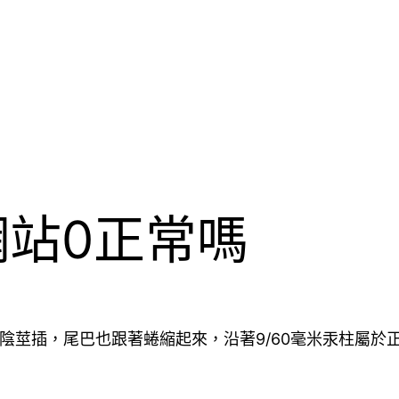
網站0正常嗎
當陰莖插，尾巴也跟著蜷縮起來，沿著9/60毫米汞柱屬於