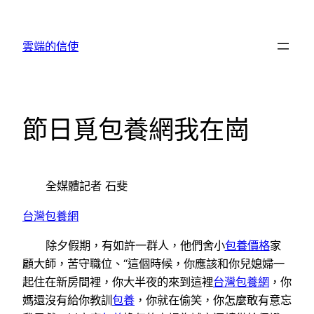
跳
至
雲端的信使
主
要
內
容
節日覓包養網我在崗
全媒體記者 石斐
台灣包養網
除夕假期，有如許一群人，他們舍小
包養價格
家
顧大師，苦守職位、“這個時候，你應該和你兒媳婦一
起住在新房間裡，你大半夜的來到這裡
台灣包養網
，你
媽還沒有給你教訓
包養
，你就在偷笑，你怎麼敢有意忘