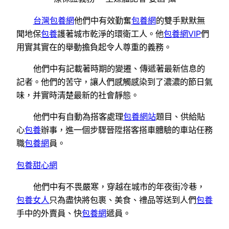
台灣包養網
他們中有效勤奮
包養網
的雙手默默無
聞地保
包養
護著城市乾淨的環衛工人。他
包養網VIP
們
用實其實在的舉動擔負起令人尊重的義務。
他們中有記載著時期的變遷、傳遞著最新信息的
記者。他們的苦守，讓人們感觸感染到了濃濃的節日氣
味，并實時清楚最新的社會靜態。
他們中有自動為搭客處理
包養網站
題目、供給貼
心
包養
辦事，進一個步驟晉陞搭客搭車體驗的車站任務
職
包養網
員。
包養甜心網
他們中有不畏嚴寒，穿越在城市的年夜街冷巷，
包養女人
只為盡快將包裹、美食、禮品等送到人們
包養
手中的外賣員、快
包養網
遞員。