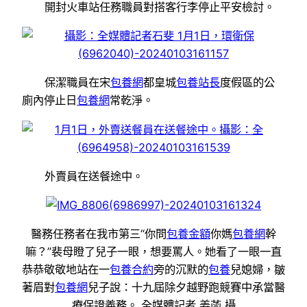
開封火車站任務職員對搭客行李停止平安檢討。
保潔職員在宋
包養網
都皇城
包養站長
度假區的公
廁內停止日
包養網
常乾淨。
外賣員在送餐途中。
醫務任務者在我市第三“你問
包養金額
你媽
包養網
幹
嘛？”裴母瞪了兒子一眼，想要罵人。她看了一眼一直
恭恭敬敬地站在一
包養合約
旁的沉默的
包養
兒媳婦，皺
著眉對
包養網
兒子說：十九屆除夕越野跑競賽中承當醫
療保證義務。 全媒體記者 姜菡 攝