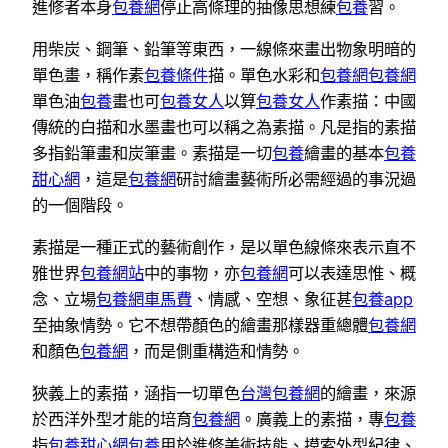
進修者本身
包養網
停止高條理的抽像思想練
包養
習。
用柴炭、鋼筆、鉛筆等東西，一線條來畫出物象明暗的
單色畫，稱作素
包養條件
描。單色水彩和
包養網
包養網
單色油
包養
畫也可
包養女人
以算
包養女人
作素描：中國
傳統的白描和水墨畫也可以稱之為素描。凡是指的素描
多指鉛筆畫和炭筆畫。素描是一切
包養
繪畫的基本
包養
甜心網
，這是
包養網
研討繪畫藝術所必需經過的事況過
的一個階段。
素描是一種正式的藝術創作，是以單色線條來表示直不
雅世界
包養網站
中的事物，亦
包養網
可以表達思惟、概
念、立場
包養網車馬費
、情感、空想、象征甚
包養app
至抽象情勢。它不想帶顏色的繪畫那樣器重總體
包養網
和顏色
包養網
，而是側重構造和情勢。
狹義上的素描，涵指一切單色
台灣包養網
的繪畫，來源
於西洋外型才能的培育
包養網
。廣義上的素描，專
包養
指
包養甜心網
包養
用於進修美術技能、摸索外型紀律、