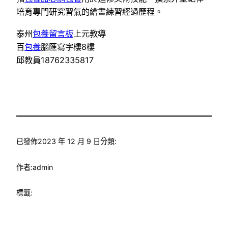
培育專門研究習氣的繪畫練習經過歷程。
泰州
包養留言板
上元教導
百
包養
腦匯寫字樓8樓
邱教員18762335817
已發佈
2023 年 12 月 9 日
分類:
作者:
admin
標籤: