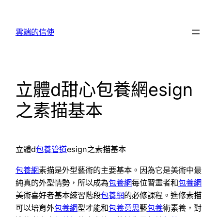
跳
至
雲端的信使
主
要
內
容
立體d甜心包養網esign
之素描基本
立體d
包養管道
esign之素描基本
包養網
素描是外型藝術的主要基本。因為它是美術中最
純真的外型情勢，所以成為
包養網
每位習畫者和
包養網
美術喜好者基本練習階段
包養網
的必修課程。進修素描
可以培育外
包養網
型才能和
包養意思
藝
包養
術素養，對