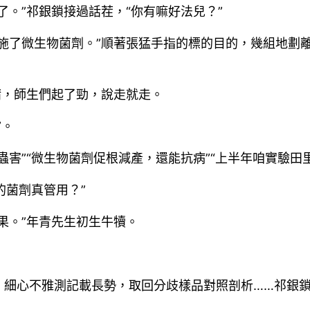
。”祁銀鎖接過話茬，“你有嘛好法兒？”
施了微生物菌劑。”順著張猛手指的標的目的，幾組地劃
請，師生們起了勁，說走就走。
”。
害”“微生物菌劑促根減產，還能抗病”“上半年咱實驗田
的菌劑真管用？”
果。”年青先生初生牛犢。
細心不雅測記載長勢，取回分歧樣品對照剖析……祁銀鎖