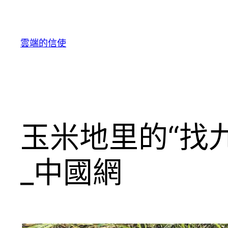
跳
至
主
雲端的信使
要
內
容
玉米地里的“找
_中國網