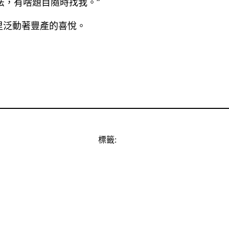
法，有啥題目隨時找我。”
里泛動著豐產的喜悅。
標籤: