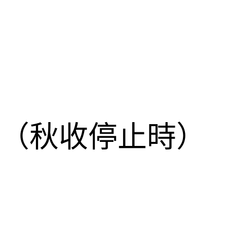
”（秋收停止時）