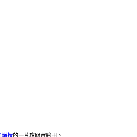
1講授
的一片攻關實驗田。