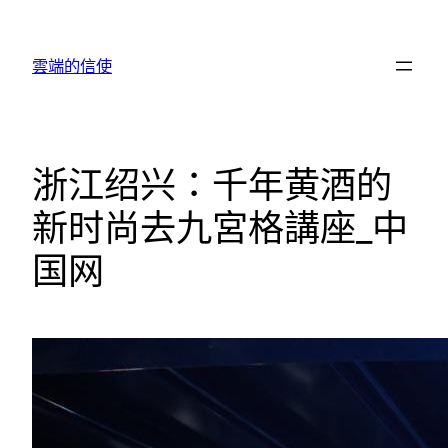
跳
至
雲端的信使
主
要
內
容
浙江绍兴：千年黄酒的
新时尚去九宮格講座_中
国网