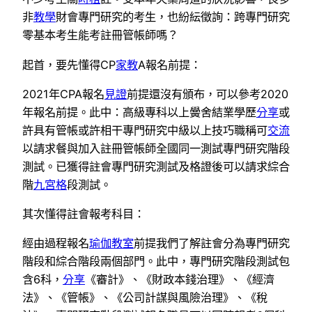
非
教學
財會專門研究的考生，也紛紜徵詢：跨專門研究
零基本考生能考註冊管帳師嗎？
起首，要先懂得CP
家教
A報名前提：
2021年CPA報名
見證
前提還沒有頒布，可以參考2020
年報名前提。此中：高級專科以上黌舍結業學歷
分享
或
許具有管帳或許相干專門研究中級以上技巧職稱可
交流
以請求餐與加入註冊管帳師全國同一測試專門研究階段
測試。已獲得註會專門研究測試及格證後可以請求綜合
階
九宮格
段測試。
其次懂得註會報考科目：
經由過程報名
瑜伽教室
前提我們了解註會分為專門研究
階段和綜合階段兩個部門。此中，專門研究階段測試包
含6科，
分享
《審計》、《財政本錢治理》、《經濟
法》、《管帳》、《公司計謀與風險治理》、《稅