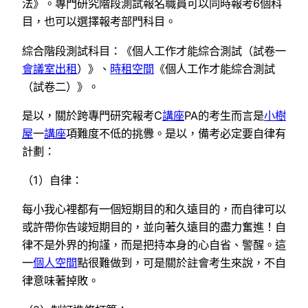
法》。專門研究階段測試報名職員可以同時報考6個科
目，也可以選擇報考部門科目。
綜合階段測試科目：《個人工作才能綜合測試（試卷一
會議室出租
）》、
時租空間
《個人工作才能綜合測試
（試卷二）》。
是以，關於跨專門研究報考C
講座
PA的考生而言是
小樹
屋
一
講座
項難度不低的挑釁。是以，備考必定要自律有
計劃：
（1）自律：
每小我心裡都有一個短期目的和久遠目的，而自律可以
或許帶你告竣短期目的，並向著久遠目的盡力奮進！自
律不是外界的拘謹，而是把持本身的心自省、警醒。這
一
個人空間
點很難做到，可是關於註會考生來說，不自
律意味著掉敗。