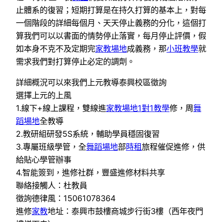
止體系的復習；短期打算是在持久打算的基本上，對每
一個階段的詳細每個月、天天停止義務的分化，這個打
算我們可以以書面的情勢停止落實，每月停止評價，假
如本身不克不及定期完
家教場地
成義務，那
小班教學
就
需求我們對打算停止必定的調劑。
詳細概況可以來我們上元教導泰興校區徵詢
選擇上元的上風
1.線下+線上課程，雙線進
家教場地
1對1教學
修，周
舞
蹈場地
全教導
2.教研組研發5S系統，輔助學員穩固復習
3.專屬班級學管，全
舞蹈場地
部
時租
旅程催促進修，供
給貼心學管辦事
4.智能簽到，進修社群，豐盛進修材料共享
聯絡接觸人：杜教員
徵詢德律風：15061078364
進修
家教
地址：泰興市鼓樓商城步行街3樓（西年夜門