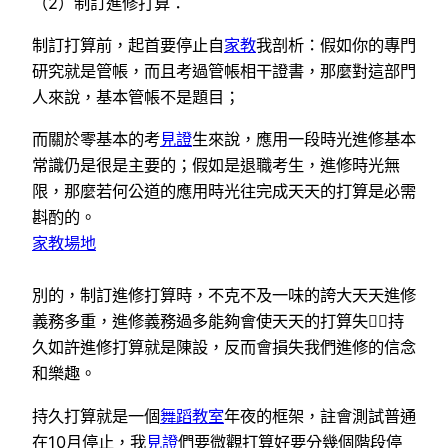
（2）制訂進修打算：
制訂打算前，起首要停止自
家教
我剖析：假如你的專門
研究就是管帳，而且考過管帳相干證書，那麼對這部門
人來說，基本管帳不是題目；
而關於零基本的考
見證
生來說，應用一段時光進修基本
常識仍是很是主要的；假如是退職考生，進修時光無
限，那麼若何公道的應用時光往完成天天的打算是必需
斟酌的。
家教場地
別的，制訂進修打算時，不克不及一味的誇大天天進修
義務多重，進修義務過多能夠會使天天的打算失，持
久如許進修打算就是陳設，反而會損失我們進修的信念
和樂趣。
持久打算就是一個
舞蹈教室
年夜的框架，註會測試普通
在10月停止，我
見證
們要微觀打算好要分幾個階段停