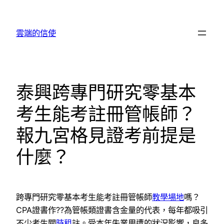
跳
至
雲端的信使
主
要
內
容
泰興跨專門研究零基本
考生能考註冊管帳師？
報九宮格見證考前提是
什麼？
跨專門研究零基本考生能考註冊管帳師
教學場地
嗎？
CPA證書作??為管帳類證書含金量的代表，每年都吸引
不少考生關
時租
註。受本年失業周遭的狀況影響，良多