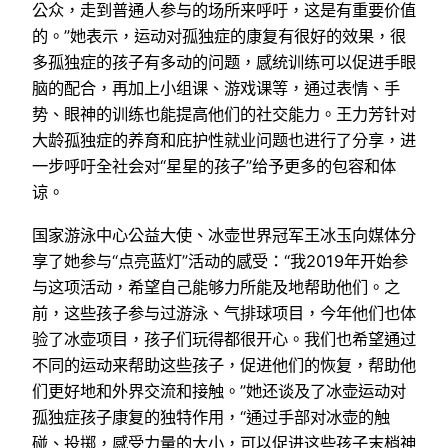
公众，走到普通人参与的场所来呼吁，这是有重要价值
的。”她表示，运动对孤独症的康复有很好的效果，很
多孤独症的孩子有多动的问题，感统训练可以促进手眼
脑的配合，再加上小组课、游戏课等，通过表情、手
势、眼神的训练也能提高他们的社交能力。王力芳针对
大龄孤独症的养育和庇护性就业问题也进行了分享，进
一步呼吁全社会对“星星的孩子”给予更多的包容和体
谅。
国家游泳中心公益大使、冰壶世界冠军王冰玉向媒体分
享了她参与“点亮蓝灯”活动的感受：“我2019年开始参
与这项活动，希望自己能够力所能及地帮助他们。之
前，这些孩子参与过游泳、气排球项目，今年他们也体
验了冰壶项目，孩子们玩得都很开心。我们也希望通过
不同的运动来帮助这些孩子，促进他们的恢复，帮助他
们更好地和外界交流和接触。”她还谈及了冰壶运动对
孤独症孩子康复的独特作用，“通过手部对冰壶的触
碰、投掷，感受力量的大小，可以促进这些孩子末梢神