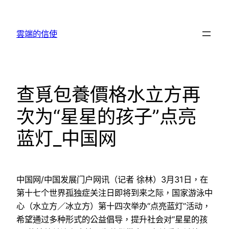
跳
至
雲端的信使
主
要
內
容
查覓包養價格水立方再
次为“星星的孩子”点亮
蓝灯_中国网
中国网/中国发展门户网讯（记者 徐林）3月31日，在
第十七个世界孤独症关注日即将到来之际，国家游泳中
心（水立方／冰立方）第十四次举办“点亮蓝灯”活动，
希望通过多种形式的公益倡导，提升社会对“星星的孩