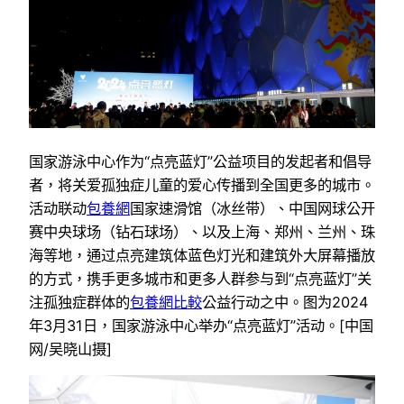
国家游泳中心作为“点亮蓝灯”公益项目的发起者和倡导
者，将关爱孤独症儿童的爱心传播到全国更多的城市。
活动联动
包養網
国家速滑馆（冰丝带）、中国网球公开
赛中央球场（钻石球场）、以及上海、郑州、兰州、珠
海等地，通过点亮建筑体蓝色灯光和建筑外大屏幕播放
的方式，携手更多城市和更多人群参与到“点亮蓝灯”关
注孤独症群体的
包養網比較
公益行动之中。图为2024
年3月31日，国家游泳中心举办“点亮蓝灯”活动。[中国
网/吴晓山摄]