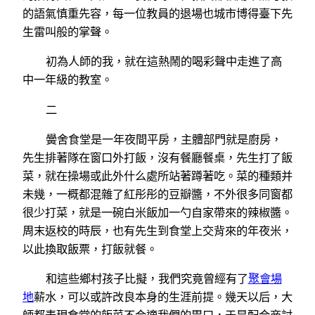
的語氣慎重先容，每一位教員的退場也城市博得臺下先
生雷叫般的掌聲。
初為人師的我，就在這熱鬧的喝彩聲中走進了高
中一年級的教室。
二
黌舍食堂是一年夜間平房，主體部門就是廚房，
先生排著隊在窗口外打飯，沒有餐廳餐桌，先生打了飯
菜，就在操場或此外什么處所站著蹲著吃。菜的種類并
未幾，一概都混雜了紅彤彤的豆瓣醬，不外很多同窗都
很少打菜，就是一碗白米飯加一勺自家帶來的辣椒醬。
周末返校的時辰，也有先生到食堂上交背來的年夜米，
以此換取飯票，打飯就餐。
和這些鄉村孩子比擬，我們究竟曾經有了
聚會場
地
薪水，可以或許改良本身的生涯前提。幾天以后，大