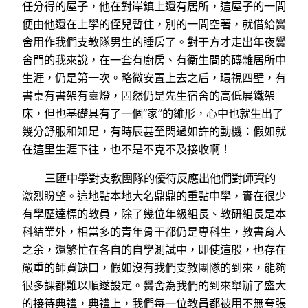
任分得的屋子，他在對岸鎮上還有居所，這屋子的一間
便由他還在上學的侄兒暫住，別的一間空著，就借給黌
舍用作我們支教隊男生的睡房了。對于方才走出年夜黌
舍門的我來說，在一套有廚房、有衛生間的磚雜居所中
生涯，仍是第一次。略微安置上去之后，環視四壁，有
書桌有書架有臺燈，固然仍是先生宿舍的高低展鐵架
床，但也基礎具有了一個“家”的雛形，心中也就生出了
幾分舒服和知足，有時辰甚至閃過如許的動機：假如就
在這里生涯下往，也不是不克不及接收啊！
三匯中學對支教團隊的優待反應出他們對師資的
激烈盼望。這地點本地大名鼎鼎的重點中學，實在很少
有學歷達標的教員，除了幾位年級組長、教研組長是本
科結業外，相當多的青年骨干都仍是專科生，教書育人
之余，還繁忙在各自的自學測試中，即使這般，也存在
嚴重的師資缺口，假如沒有我們支教團隊的到來，能夠
很多課都難以順遂設定。黌舍為我們的到來舉辦了盛大
的接待典禮，典禮上，我們每一位教員都被用不無夸張