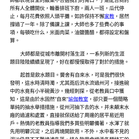
師都表現食堂的飯菜不合適我們的胃口，于是配合商討
所有人全體開伙，輪番排班下廚，兩人一班，瓜代停
止，每月花費依照人頭平攤。如許保持不懈
家教
，居然
撐過了一年。除了備課上課，大師也多了些費心的事
項，每頓吃什么，米面肉菜，油鹽醬醋，都得設定和盤
算。
大師都是從城市離開村落生涯，一系列新的生涯
題目陸陸續續呈現了，好在都慢慢取得了對於的措施。
起首是飲水題目。黌舍有自來水，可是我們很快
發明，這水時清時濁，尤其雨后洪水流過州河，接進碗
中的水竟有小半碗黃沙。幾經刺探，從老教員口中獲
知，這是由於水固然“自來”
瑜伽教室
，卻只要一個簡略
單純的抽水舉措措施，從州河抽下去的水，并未顛末水
廠的過濾和處置，直接就保送給了周邊的居平易近用
戶。熱情的老教員指導我們多買些明礬備著，水渾了就
先用明礬沉淀，之后再燒開飲用。不外，水中看不見的