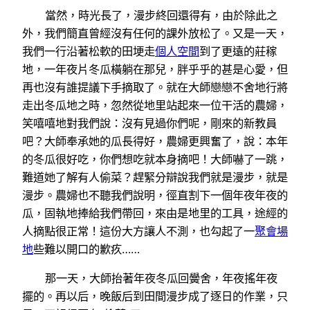
當然，時光長了，漫步終回還得有，由於除此之
外，我們簡直曾經沒有任何的課外放松了。又是一天，
我們一行沿著松軟的田埂走
個人空間
到了更遠的莊稼
地，一年夜片冬瓜橫躺在那兒，胖乎乎的甚是心愛，但
再也沒有誰提議下手摘取了。就在大師戀戀不舍地行將
走出冬瓜地之時，忽然從地里站起來一位干活的農婦，
笑嘻嘻地對我們說：沒有見過你們呢，剛來的新教員
吧？大師奉承她的瓜長得好，農婦更興奮了，說：本年
的冬瓜很好吃，你們想吃就本身摘吧！大師嚇了一跳，
難道她了解有人偷菜？趕緊分辯說我們就是漫步，就是
漫步。農婦也不聽我們說明，徑直割下一個年夜年夜的
瓜，固執地捧給我們帶回，來由是地里的工具，途經的
人摘點很正常！這份大方讓人不測，也勾起了一
聚會場
地
些難以開口的歉疚……
那一天，大師抬著年夜冬瓜回黌舍，年夜搖年夜
擺的。再以后，晚飯后到田間漫步成了逐日的作業，只