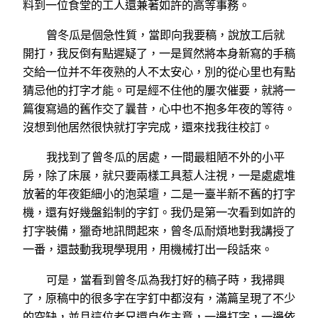
料到一位食堂的工人還兼著如許的高等事務。
曾冬瓜是個急性質，當即向我要稿，說放工后就
開打，我反倒有點遲疑了，一是貿然將本身新寫的手稿
交給一位并不年夜熟的人不太安心，別的從心里也有點
猜忌他的打字才能。可是經不住他的屢次催要，就將一
篇復寫過的舊作交了曩昔，心中也不抱多年夜的等待。
沒想到他居然很快就打字完成，還來找我往校訂。
我找到了曾冬瓜的居處，一間最粗陋不外的小平
房，除了床展，就只要兩樣工具惹人注視，一是處處堆
放著的年夜鉅細小的泡菜壇，二是一臺半新不舊的打字
機，還有好幾盤鉛制的字釘。我仍是第一次看到如許的
打字裝備，獵奇地訊問起來，曾冬瓜耐煩地對我講授了
一番，還鼓動我現學現用，用機械打出一段話來。
可是，當看到曾冬瓜為我打好的稿子時，我掃興
了，原稿中的很多字在字釘中都沒有，滿篇呈現了不少
的空缺，並且這位老兄還自作主意，一邊打字，一邊依