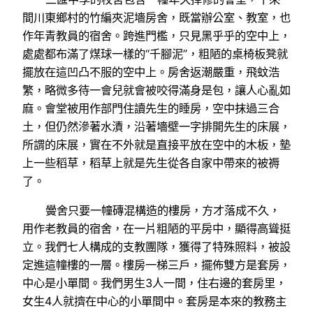
間川東鄉村的竹編夾泥墻房舍，既當辦公室、教室，也
作年青教員的宿舍。跨進門檻，只見黑乎乎的空中上，
處處都布滿了煤球一樣的“千腳泥”，粗陋的桌椅板凳就
擺放在這凹凸不服的空中上。房舍返潮嚴重，飛蚊浩
繁，略微多待一會兒就會被咬得滿身是包，讓人心亂如
麻。會堂被用作部門住讀先生的睡房，空中抹過三合
土，但仍然滲著水漬，沿著墻壁一字排開先生的床展，
所謂的床展，實在不外就是直接平放在空中的木板，墊
上一些稻草，稻草上就是先生從各自家中帶來的被褥
了。
黌舍只要一幢磚混構造的樓房，方才落成不久，
用作老教員的宿舍，在一片粗陋的平房中，顯得高聳挺
立。我們七人構成的支教團隊，獲得了特殊照料，被設
定進這幢樓的一層。樓房一梯三戶，擺佈雙方是套房，
中心是小單間。我們男生3人一間，住右邊的套房里，
女生4人就擠在中心的小單間中。套房是本來的教務主