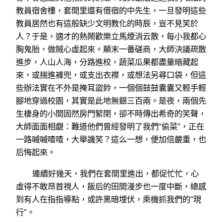
教員宿舍樓，套間里還有借宿的中先生，一旦發明這些
教員居然也有這般缺少文明教化的時辰，豈不見笑於
人？于是，適才的熱鬧歡樂立馬煙消云散，每小我都心
胸鬼胎，做賊心虛起來。顛末一番磋商，大師決議疏散
進步，人山人海，分路進校，蔬菜瓜果都盡量暗藏起
來，或揣進褲兜，或支出衣襟，或想法另尋口袋，但這
些辦法實在不外是掩耳盜鈴，一個個鼓鼓囊囊又輕手輕
腳地穿過校園，其實是此地無銀三百兩。是夜，兩個先
生棲身的小間固然房門緊閉，卻不時傳出希奇的笑聲，
大師面面相覷：難道他們曾經發明了我們“偷菜”，正在
一路嘁嘁喳喳，大舉譏笑？這么一想，便加倍嚴重，也
后悔起來。
連續好幾天，我們在套間里進出，都促忙忙，心
虛得不敢昂首視人，飯后的田間漫步也一度中斷，總感
到有人在指指導點，或許黑暗埋伏，乘機抓我們的“現
行”。