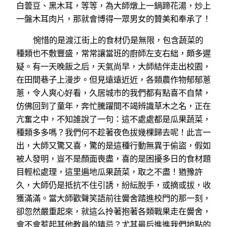
白蕓豆、黑木耳，等等，為大師燉上一鍋蹄花湯，炒上
一盤木耳肉片，那就會博得一眾男女的贊美和奉承了！
惋惜的是渡江街上的食材仍是無限，包含蔬菜的
種類也不敷豐盛，常常讓當班的廚師左支右絀，頗多遲
疑。有一天晚飯之后，天氣尚早，大師結伴走出校園，
在田間巷子上漫步。但見遠遠近近，各類農作物郁郁蔥
蔥，令人爽心好看，久居城市的我們都有點喜不自禁，
仿佛回到了童年，奔忙騰躍間不竭辨識草木之名，正在
亢奮之中，不知誰說了一句：這不處處都是瓜果蔬菜，
種類多多嗎？我們何不趁著夜色拔幾棵歸去呢！此言一
出，大師又驚又喜，驚的是這種行動無異于偷盜，假如
被人發明，豈不是顏面喪盡，喜的是困擾多日的食材題
目輕松處理，這里遍地瓜果蔬菜，取之不盡！猶豫許
久，大師仍是抵抗不住引誘，紛紜脫手，或摘或拔，收
獲滿滿。當大師歡聲笑語前往黌舍踏進校門的那一刻，
卻忽然嚴重起來，就這么拎著抱著各類戰果走在黌舍，
會不會惹起其他教員的猜忌？尤其最后進進我們地點的