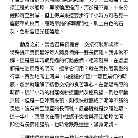
渠江邊的水船埠，等候輪度過河，河卻是不寬，十來分
鐘即可至對岸，但上得岸來還要步行半小時方可看見一
座簡單的校門，簡略單純的磚砌門柱，刷上白色的石
灰，色彩曾經光怪陸離。
動身之前，黌舍召集預備會，交接行裝和規律，
特殊提示我們最好每人隨身備好一雙長筒靴。我非常不
解，這是童年時期見過的行路設備，粗笨礙事，在處處
都是柏油馬路的明天，還拿它何用？就在我拖著繁重的
行李，費勁地爬上河岸，向遠遠的“匯中”艱巨前行的時
辰，忽然就理解了這番交接的良苦專心。在艷陽高照的
時節，這半小時的村落機耕道固然灰塵飛揚，倒也舉動
無礙，但是一旦陣雨來襲，則很快就釀成了泥濘不勝的
畏途，沒有高至膝蓋的長筒靴，最基礎就是步履維艱。
這一年中，我屢次在雨中往返于黌舍與渠江船埠之間，
即使有長筒靴護航，也時常跌跌撞撞，滿身泥漿。
三匯中學的校舍包含一幢年久掉修的會堂，十來