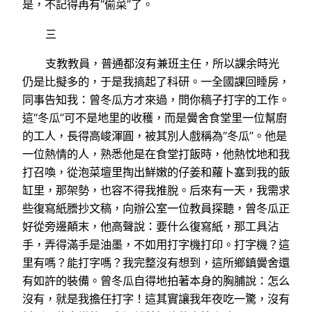
是，不記得再有“偷菜”了。
三
支教教員，普通都沒有兼班主任，所以課余時光
仍是比擬多的，于是我搞起了科研。一全國課回睡房，
同事告知我：曾冬瓜方才來過，問你稿子打字的工作。
這“冬瓜”可不是地里的收穫，而是黌舍食堂里一位幫廚
的工人，長得高峻渾圓，被其別人戲稱為“冬瓜”。他是
一位熱情的人，熟悉他是在食堂打飯時，他熱忱地和我
打召喚，從泡菜壇里掏出鮮嫩的仔姜和蘿卜塞到我的飯
缸里，那架勢，也容不得我推脫。后來有一天，我需求
些復寫紙謄抄文稿，向辦公室一位教員探聽，曾冬瓜正
好從旁邊顛末，他高聲說：要什么復寫紙，那工具沾
手，弄得滿手是油墨，不如用打字機打印。打字機？這
里有嗎？能打字嗎？我完整沒有想到，這所鄉鎮黌舍還
有如許的裝備。曾冬瓜自得地拍著本身的胸脯說：怎么
沒有，就是我擔任打字！這其實讓我年夜吃一驚，沒有