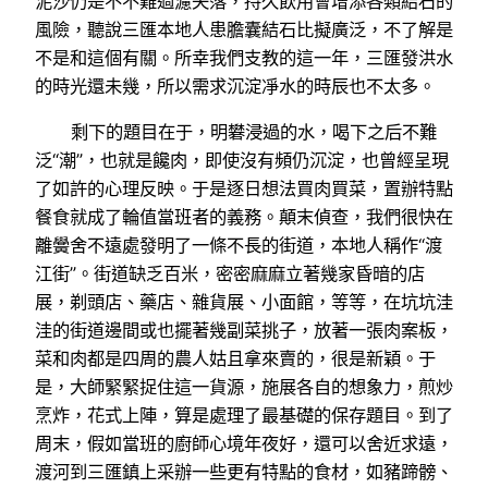
泥沙仍是不不難過濾失落，持久飲用會增添各類結石的
風險，聽說三匯本地人患膽囊結石比擬廣泛，不了解是
不是和這個有關。所幸我們支教的這一年，三匯發洪水
的時光還未幾，所以需求沉淀凈水的時辰也不太多。
剩下的題目在于，明礬浸過的水，喝下之后不難
泛“潮”，也就是饞肉，即使沒有頻仍沉淀，也曾經呈現
了如許的心理反映。于是逐日想法買肉買菜，置辦特點
餐食就成了輪值當班者的義務。顛末偵查，我們很快在
離黌舍不遠處發明了一條不長的街道，本地人稱作“渡
江街”。街道缺乏百米，密密麻麻立著幾家昏暗的店
展，剃頭店、藥店、雜貨展、小面館，等等，在坑坑洼
洼的街道邊間或也擺著幾副菜挑子，放著一張肉案板，
菜和肉都是四周的農人姑且拿來賣的，很是新穎。于
是，大師緊緊捉住這一貨源，施展各自的想象力，煎炒
烹炸，花式上陣，算是處理了最基礎的保存題目。到了
周末，假如當班的廚師心境年夜好，還可以舍近求遠，
渡河到三匯鎮上采辦一些更有特點的食材，如豬蹄髈、