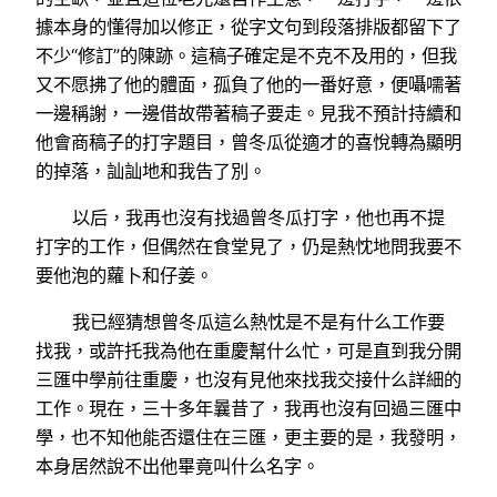
據本身的懂得加以修正，從字文句到段落排版都留下了
不少“修訂”的陳跡。這稿子確定是不克不及用的，但我
又不愿拂了他的體面，孤負了他的一番好意，便囁嚅著
一邊稱謝，一邊借故帶著稿子要走。見我不預計持續和
他會商稿子的打字題目，曾冬瓜從適才的喜悅轉為顯明
的掉落，訕訕地和我告了別。
以后，我再也沒有找過曾冬瓜打字，他也再不提
打字的工作，但偶然在食堂見了，仍是熱忱地問我要不
要他泡的蘿卜和仔姜。
我已經猜想曾冬瓜這么熱忱是不是有什么工作要
找我，或許托我為他在重慶幫什么忙，可是直到我分開
三匯中學前往重慶，也沒有見他來找我交接什么詳細的
工作。現在，三十多年曩昔了，我再也沒有回過三匯中
學，也不知他能否還住在三匯，更主要的是，我發明，
本身居然說不出他畢竟叫什么名字。