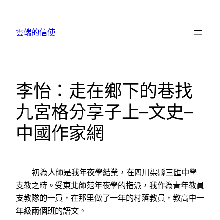
跳
至
雲端的信使
主
要
內
容
李怡：走在鄉下的巷找
九宮格分享子上–文史–
中國作家網
初為人師是我年夜學結業，在四川渠縣三匯中學
支教之時。受東北師范年夜學的指派，我作為青年教員
支教隊的一員，在那里做了一年的村落教員，教高中一
年級兩個班的語文。