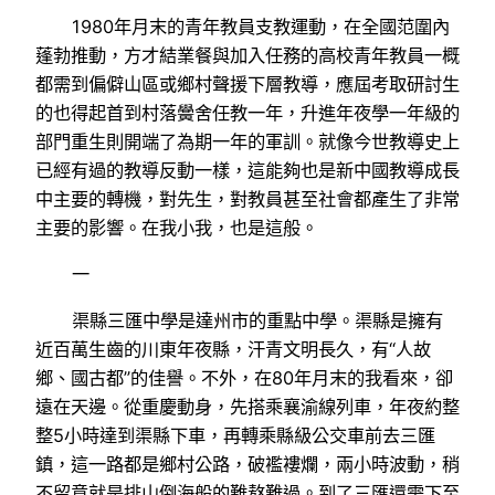
1980年月末的青年教員支教運動，在全國范圍內
蓬勃推動，方才結業餐與加入任務的高校青年教員一概
都需到偏僻山區或鄉村聲援下層教導，應屆考取研討生
的也得起首到村落黌舍任教一年，升進年夜學一年級的
部門重生則開端了為期一年的軍訓。就像今世教導史上
已經有過的教導反動一樣，這能夠也是新中國教導成長
中主要的轉機，對先生，對教員甚至社會都產生了非常
主要的影響。在我小我，也是這般。
一
渠縣三匯中學是達州市的重點中學。渠縣是擁有
近百萬生齒的川東年夜縣，汗青文明長久，有“人故
鄉、國古都”的佳譽。不外，在80年月末的我看來，卻
遠在天邊。從重慶動身，先搭乘襄渝線列車，年夜約整
整5小時達到渠縣下車，再轉乘縣級公交車前去三匯
鎮，這一路都是鄉村公路，破襤褸爛，兩小時波動，稍
不留意就是排山倒海般的難熬難過。到了三匯還需下至