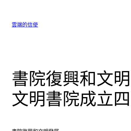
跳
至
主
雲端的信使
要
內
容
書院復興和文明
文明書院成立四