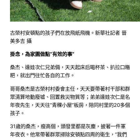
古榮村安頓點的孩子們在放飛紙飛機。新華社記者 晉
美多吉 攝
掛念，為家園做點“有效的事”
桑杰、達娃次仁兄弟倆，天天起床后喝杯茶、扒拉口糌
粑，就出門往忙各自的工作。
哥哥桑杰是古榮村村委會主任，天天要帶著村干部和群
眾清算地動廢墟、回置救災物質等；弟弟達娃次仁是名
年夜先生，天天往“青稞小屋”板房，陪同村里的20多個
孩子。
31歲的桑杰，瘦高個，頭發里都是灰塵，披著一件軍
年夜衣。他常帶著群眾掃除安頓點四周的衛生，“我們