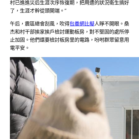
村已進進災后生涯次序恢復期，把周遭的狀況衛生搞好
了，生涯才幹從頭開端。”
午后，震區總會刮風，吹得
包養網比擬
人睜不開眼。桑
杰和村干部挨家挨戶檢討運動板房，對不堅固的處所停
止加固。他們還要檢討板房里的電路，吩咐群眾留意用
電平安。