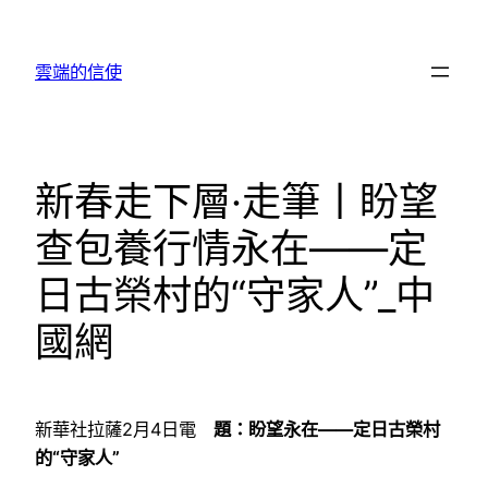
跳
至
雲端的信使
主
要
內
容
新春走下層·走筆丨盼望
查包養行情永在——定
日古榮村的“守家人”_中
國網
新華社拉薩2月4日電
題：盼望永在——定日古榮村
的“守家人”