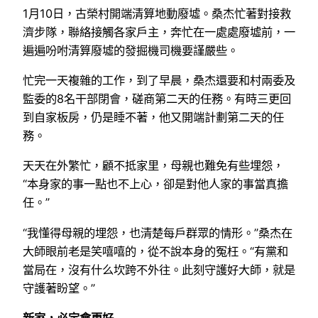
1月10日，古榮村開端清算地動廢墟。桑杰忙著對接救
濟步隊，聯絡接觸各家戶主，奔忙在一處處廢墟前，一
遍遍吩咐清算廢墟的發掘機司機要謹嚴些。
忙完一天複雜的工作，到了早晨，桑杰還要和村兩委及
監委的8名干部閉會，磋商第二天的任務。有時三更回
到自家板房，仍是睡不著，他又開端計劃第二天的任
務。
天天在外繁忙，顧不抵家里，母親也難免有些埋怨，
“本身家的事一點也不上心，卻是對他人家的事當真擔
任。”
“我懂得母親的埋怨，也清楚每戶群眾的情形。”桑杰在
大師眼前老是笑嘻嘻的，從不說本身的冤枉。“有黨和
當局在，沒有什么坎跨不外往。此刻守護好大師，就是
守護著盼望。”
新家，必定會更好