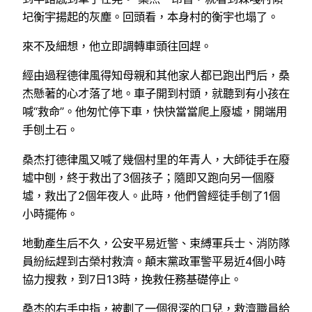
圮衡宇揚起的灰塵。回頭看，本身村的衡宇也塌了。
來不及細想，他立即調轉車頭往回趕。
經由過程德律風得知母親和其他家人都已跑出門后，桑
杰懸著的心才落了地。車子開到村頭，就聽到有小孩在
喊“救命”。他匆忙停下車，快快當當爬上廢墟，開端用
手刨土石。
桑杰打德律風又喊了幾個村里的年青人，大師徒手在廢
墟中刨，終于救出了3個孩子；隨即又跑向另一個廢
墟，救出了2個年夜人。此時，他們曾經徒手刨了1個
小時擺佈。
地動產生后不久，公安平易近警、束縛軍兵士、消防隊
員紛紜趕到古榮村救濟。顛末黨政軍警平易近4個小時
協力搜救，到7日13時，挽救任務基礎停止。
桑杰的右手中指，被劃了一個很深的口兒，救濟職員給