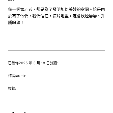
每一個奮斗者，都是為了發明加倍美妙的家園。恰是由
於有了他們，我們信任，這片地盤，定會炊煙裊裊、升
騰盼望！
已發佈
2025 年 3 月 18 日
分類:
作者:
admin
標籤: