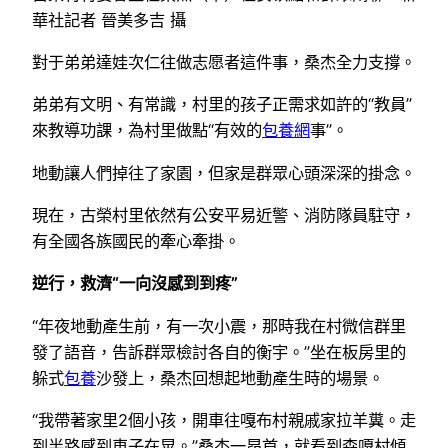
華社記者 晉美多吉 攝
對于弟弟達娃次仁往做志愿者這件事，桑杰全力支撐。
弟弟有文明、有常識，村里的孩子正需求如許的“教員”
來教導功課，為村里做點“有效的
包養網
事”。
地動讓人們掉往了家園，但家是群眾心頭深深的掛念。
現在，古榮村里依然有公安平易近警、消防隊員駐守，
有全國各族國民的牽心牽掛。
逆行，救濟“一向沒感到到疼”
“年夜地動產生前，有一次小震，那時我在村微信群里
發了語音，告訴群眾檢討各自的衡宇。”坐在板房里的
躲式
包養
沙發上，桑杰回想起地動產生時的場景。
“我帶著家里2個小孩，開車往嘎布村親戚家拉羊糞。走
到半路感到車子在晃。”桑杰一昂首，就看到森嘎村傾