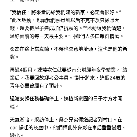
“我信任，將來當局給我們建的新家，必定會很好。”
“此次地動，也讓我們熟悉到以后不克不及只顧賺大
錢，還要把屋子建成加倍抗震的。”“地動讓我們清楚，
過好面前的每一天最主要。”同鄉們人多口雜群情著。
桑杰在邊上當真聽，不時也會意地址頭，這也是他的希
冀。
再過4個月，達娃次仁就要從南京財經年夜學結業，“結
業后，我要回故鄉考公事員。”對于將來，這個24歲的
青年心里曾經有了預計。
過渡安頓任務基礎停止，扶植新家園的日子才方才開
端。
天氣漸暗，采訪停止，桑杰兄弟倆送記者到村口。在
car 揚起的灰塵中，他們揮此外身影在車后垂垂變遠、
變小。