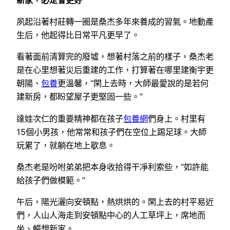
夙起沿著村莊轉一圈是桑杰多年來養成的習氣。地動產
生后，他起得比日常平凡更早了。
看著面前清算完的廢墟，想著村落之前的樣子，桑杰老
是在心里想著災后重建的工作，打算著在哪里建衡宇更
朝陽、
包養
更溫馨，“閑上去時，大師最愛說的是若何
建新房，都盼望屋子更堅固一些。”
達娃次仁的重要精神都在孩子
包養網
們身上。村里有
15個小男孩，他常常和孩子們在空位上踢足球。大師
玩累了，就躺在地上歇息。
桑杰老是吩咐弟弟把本身收拾得干凈利索些，“如許能
給孩子們做模範。”
午后，陽光灑向安頓點，熱烘烘的。閑上去的村平易近
們，人山人海走到安頓點中心的人工草坪上，席地而
坐、暢想新家。