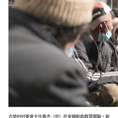
古榮村村委會主任桑杰（中）在安頓點和群眾閑聊。新