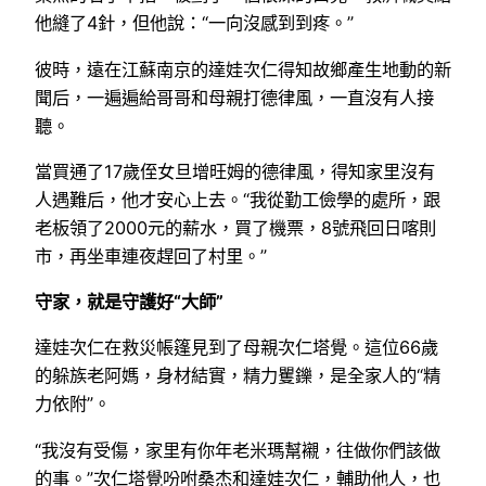
他縫了4針，但他說：“一向沒感到到疼。”
彼時，遠在江蘇南京的達娃次仁得知故鄉產生地動的新
聞后，一遍遍給哥哥和母親打德律風，一直沒有人接
聽。
當買通了17歲侄女旦增旺姆的德律風，得知家里沒有
人遇難后，他才安心上去。“我從勤工儉學的處所，跟
老板領了2000元的薪水，買了機票，8號飛回日喀則
市，再坐車連夜趕回了村里。”
守家，就是守護好“大師”
達娃次仁在救災帳篷見到了母親次仁塔覺。這位66歲
的躲族老阿媽，身材結實，精力矍鑠，是全家人的“精
力依附”。
“我沒有受傷，家里有你年老米瑪幫襯，往做你們該做
的事。”次仁塔覺吩咐桑杰和達娃次仁，輔助他人，也