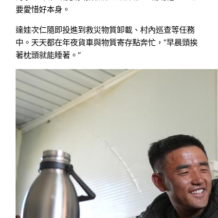
要愛惜好本身。
達娃次仁隨即投進到救災物質卸載、村內巡查等任務
中。天天都在年夜貨車與物質寄存點奔忙，“早晨頭挨
著枕頭就能睡著。”