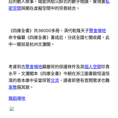
后的動人故事，還能供給沉醉式的數字閱讀，實現書
私
密空間
與閣在虛擬空間中的完善結合。
《四庫全書》共36000多冊，清代乾隆天子
聚會場地
命令編纂《四庫全書》書成后，分送全國七閣收藏，此
中一閣就是杭州文瀾閣。
考慮到古
聚會場地
籍嚴苛的保護條件及其
個人空間
珍貴
水平，文瀾閣本《四庫全書》今朝在浙江圖書館恒溫恒
濕的善本庫中妥當保管
交流
，讀者即便有查閱需求也難
家教
窺其貌。
舞蹈場地