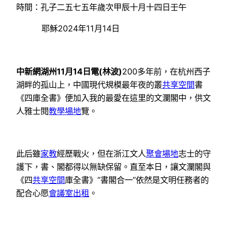
時間：孔子二五七五年歲次甲辰十月十四日壬午
耶穌2024年11月14日
中新網湖州11月14日電(林波)
200多年前，在杭州西子
湖畔的孤山上，中國現代規模最年夜的叢
共享空間
書
《四庫全書》便加入我的最愛在這里的文瀾閣中，供文
人雅士閱
教學場地
覽。
此后雖
家教
經歷戰火，但在浙江文人
聚會場地
志士的守
護下，書、閣都得以無缺保留。直至本日，讓文瀾閣與
《四
共享空間
庫全書》“書閣合一”依然是文明任務者的
配合心愿
會議室出租
。