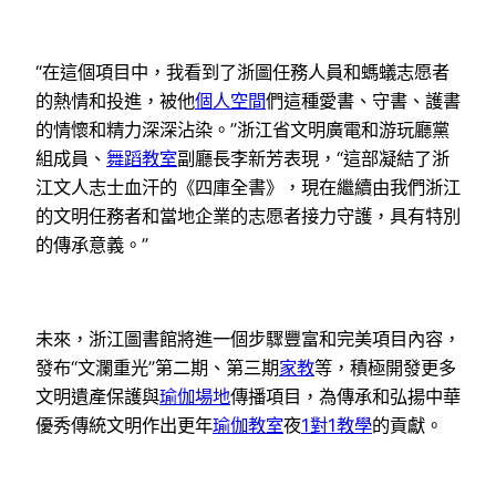
“在這個項目中，我看到了浙圖任務人員和螞蟻志愿者
的熱情和投進，被他
個人空間
們這種愛書、守書、護書
的情懷和精力深深沾染。”浙江省文明廣電和游玩廳黨
組成員、
舞蹈教室
副廳長李新芳表現，“這部凝結了浙
江文人志士血汗的《四庫全書》，現在繼續由我們浙江
的文明任務者和當地企業的志愿者接力守護，具有特別
的傳承意義。”
未來，浙江圖書館將進一個步驟豐富和完美項目內容，
發布“文瀾重光”第二期、第三期
家教
等，積極開發更多
文明遺產保護與
瑜伽場地
傳播項目，為傳承和弘揚中華
優秀傳統文明作出更年
瑜伽教室
夜
1對1教學
的貢獻。