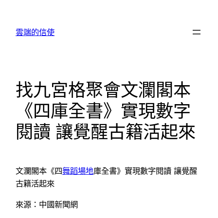
跳
至
雲端的信使
主
要
內
容
找九宮格聚會文瀾閣本
《四庫全書》實現數字
閱讀 讓覺醒古籍活起來
文瀾閣本《四
舞蹈場地
庫全書》實現數字閱讀 讓覺醒
古籍活起來
來源：中國新聞網