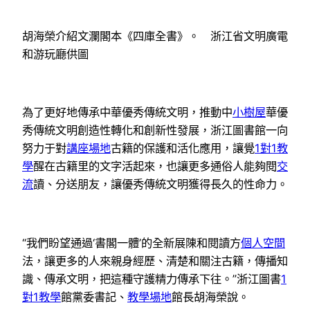
胡海榮介紹文瀾閣本《四庫全書》。 浙江省文明廣電
和游玩廳供圖
為了更好地傳承中華優秀傳統文明，推動中
小樹屋
華優
秀傳統文明創造性轉化和創新性發展，浙江圖書館一向
努力于對
講座場地
古籍的保護和活化應用，讓覺
1對1教
學
醒在古籍里的文字活起來，也讓更多通俗人能夠閱
交
流
讀、分送朋友，讓優秀傳統文明獲得長久的性命力。
“我們盼望通過‘書閣一體’的全新展陳和閱讀方
個人空間
法，讓更多的人來親身經歷、清楚和關注古籍，傳播知
識、傳承文明，把這種守護精力傳承下往。”浙江圖書
1
對1教學
館黨委書記、
教學場地
館長胡海榮說。