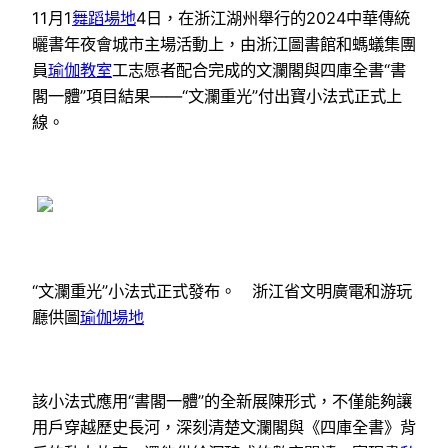
11月1
舞蹈場地
4日，在浙江湖州舉行的2024中華傳統
曬書年夜會城市主場活動上，由浙江圖書館和螞蟻集團
員
瑜伽教室
工志愿者配合完成的文瀾閣與四庫全書“書
閣一體”項目結果——“文瀾重光”付出寶小法式正式上
線。
“文瀾重光”小法式正式發布。 浙江省文明廣電和游玩
廳供圖
瑜伽場地
該小法式應用“書閣一體”的全新展陳形式，不僅能夠讓
用戶穿越歷史長河，深刻清楚文瀾閣與《四庫全書》背