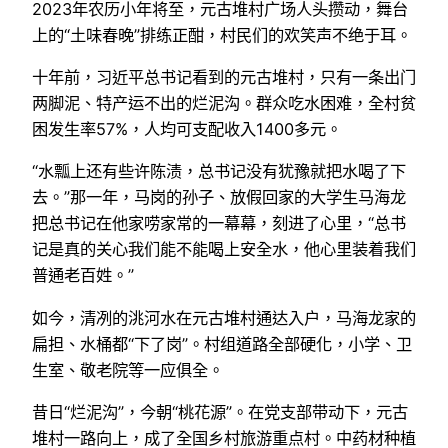
2023年农历小年将至，元古堆村广场人头攒动，舞台
上的“土味春晚”排练正酣，村民们的欢笑声不绝于耳。
十年前，习近平总书记看到的元古堆村，只有一条出门
两脚泥、特产运不出的烂泥沟。群众吃水困难，全村贫
困发生率57%，人均可支配收入1400多元。
“水瓢上还有些许陈渍，总书记没有犹豫就把水喝了下
去。”那一年，马岗的孙子、放假回家的大学生马海龙
把总书记在他家唠家常的一幕幕，刻进了心里，“总书
记是真的关心我们能不能喝上安全水，他心里装着我们
普通老百姓。”
如今，清冽的洮河水在元古堆村通达入户，马海龙家的
扁担、水桶都“下了岗”。村组道路全部硬化，小学、卫
生室、敬老院等一应俱全。
昔日“烂泥沟”，今朝“桃花源”。在党支部带动下，元古
堆村一路向上，成了全国乡村旅游重点村。中药材种植