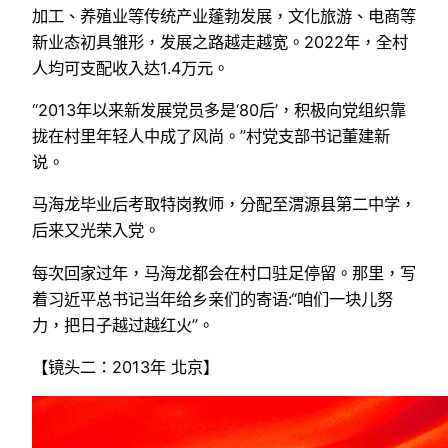
加工、养殖业等传统产业蓬勃发展，文化旅游、电商等
新业态初具雏形，发展之路越走越宽。2022年，全村
人均可支配收入达1.4万元。
“2013年以来新发展党员多是‘80后’，积极向党组织靠
拢在村里年轻人中成了风尚。”村党支部书记董建新
说。
马海龙毕业后考取特岗教师，分配至渭源县第二中学，
后来又光荣入党。
每次回家过年，马海龙都会在村口驻足停留。那里，写
着习近平总书记当年给乡亲们的寄语:“咱们一块儿努
力，把日子越过越红火”。
【镜头二：2013年 北京】