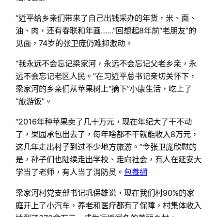
“近平给乡亲们带来了自己出钱采办的年货，米、面、
油、肉，还有春联和年画……”回想起8年前“老朋友”的
见面，74岁的张卫庞仍难抑激动。
“我永远不会忘记梁家河，永远不会忘记父老乡亲，永
远不会忘记老区人民。”在习近平总书记亲切关怀下，
梁家河的乡亲们从苹果树上“摘下”小康生活，吃上了
“旅游饭”。
“2016年种苹果卖了几十万元，现在年纪大了干不动
了，果园承包出去了，每年啥都不干就能收入8万元，
这几年走出村子到过不少地方旅游。”令张卫庞欣慰的
是，孙子们也陆续走出学校、走向社会，有人在延安大
学当了老师，有人当了消防员。
包養網
梁家河村党支部书记巩保雄说，现在我们村90%的家
庭开上了小汽车，养老和医疗都有了保障，村集体收入