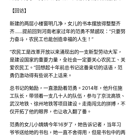
【回访】
新建的两层小楼窗明几净，女儿的书本摆放得整整齐
齐……提前回到河南老家过年的范勇不禁感叹：“只要努
力奋斗，农民工也能创造幸福的人生！”
“农民工是改革开放以来涌现出的一支新型劳动大军，
是建设国家的重要力量，全社会一定要关心农民工、关
爱农民工。”回想起十年前总书记这番亲切的话语，范
勇仍激动得有些说不上话来。
总书记的勉励，一直激励着范勇。2014年，他升任施
工队长，带领着一支几十人的队伍，参与了京沈高铁、
武汉地铁、徐州地铁等项目建设。走南闯北的拼搏，不
仅开拓了他的眼界，也让收入翻了番。
范勇的女儿小婧婧今年16岁了，她告诉记者，当年习
爷爷送给她的书包，她一直不舍得用，但是书包中的两