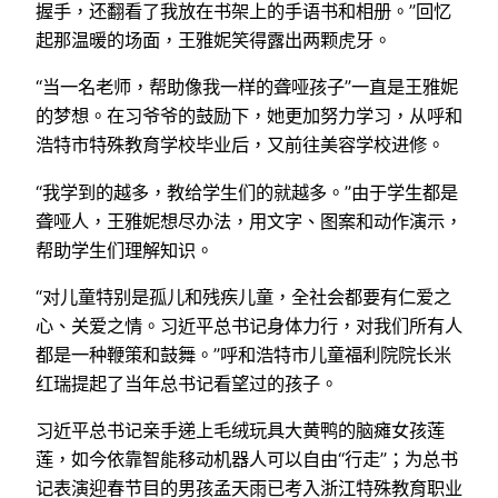
握手，还翻看了我放在书架上的手语书和相册。”回忆
起那温暖的场面，王雅妮笑得露出两颗虎牙。
“当一名老师，帮助像我一样的聋哑孩子”一直是王雅妮
的梦想。在习爷爷的鼓励下，她更加努力学习，从呼和
浩特市特殊教育学校毕业后，又前往美容学校进修。
“我学到的越多，教给学生们的就越多。”由于学生都是
聋哑人，王雅妮想尽办法，用文字、图案和动作演示，
帮助学生们理解知识。
“对儿童特别是孤儿和残疾儿童，全社会都要有仁爱之
心、关爱之情。习近平总书记身体力行，对我们所有人
都是一种鞭策和鼓舞。”呼和浩特市儿童福利院院长米
红瑞提起了当年总书记看望过的孩子。
习近平总书记亲手递上毛绒玩具大黄鸭的脑瘫女孩莲
莲，如今依靠智能移动机器人可以自由“行走”；为总书
记表演迎春节目的男孩孟天雨已考入浙江特殊教育职业