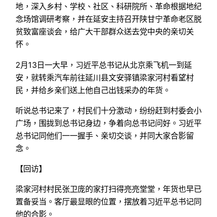
地，深入乡村、学校、社区、科研院所、革命根据地纪
念场馆调研考察，并在延安主持召开陕甘宁革命老区脱
贫致富座谈会，给广大干部群众送去党中央的亲切关
怀。
2月13日一大早，习近平总书记从北京乘飞机一到延
安，就转乘汽车前往延川县文安驿镇梁家河村看望村
民，并给乡亲们送上他自己出钱采办的年货。
听说总书记来了，村民们十分激动，纷纷赶到村委会小
广场，围拢到总书记身边，争着向总书记问好。习近平
总书记同他们一一握手、亲切交谈，并同大家合影留
念。
【回访】
梁家河村村民张卫庞的家打扫得亮亮堂堂，年货也早已
置备妥当。客厅最显眼的位置，摆放着习近平总书记同
他的合影。