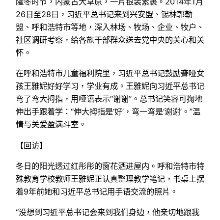
隆冬时节，内蒙古大草原，一片银装素裹。2014年1月
26日至28日，习近平总书记来到兴安盟、锡林郭勒
盟、呼和浩特市等地，深入林场、牧场、企业、牧户、
社区调研考察，给各族干部群众送去党中央的关心和关
怀。
在呼和浩特市儿童福利院里，习近平总书记鼓励聋哑女
孩王雅妮好好学习，学业有成。王雅妮向习近平总书记
弯了弯大拇指，用哑语表示“谢谢”。总书记笑容可掬地
伸出手跟着学：“伸大拇指是‘好’，弯一弯是‘谢谢’。”温
情与关爱盈满斗室。
【回访】
冬日的阳光透过红彤彤的窗花洒进屋内。呼和浩特市特
殊教育学校教师王雅妮正认真整理教学笔记，书桌上摆
着9年前她和习近平总书记用手语交流的照片。
“没想到习近平总书记会来到我们身边，他亲切地跟我