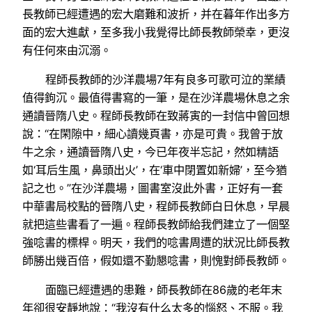
長教師已經遭遇的宏大磨難和波折，并在暮年作出多方
面的宏大進獻，至多我小我覺得比師長教師榮幸，更沒
有任何來由沉溺。
程師長教師的沙洋農場7年有良多可歌可泣的業績
值得鉤沉。最值得書寫的一筆，是在沙洋農場休息之余
通讀晉隋八史。程師長教師在致蔣寅的一封信中曾回想
說：“在閑隙中，細心讀幾頁書，亦是可貴。我曾于放
牛之余，通讀晉隋八史，今已年夜半忘記，然如精語
如‘耳后生風，鼻頭出火’，在‘車中閉置如新婦’，至今猶
記之也。”在沙洋農場，圖書室沒此外書，正好有一套
中華書局校點的晉隋八史，程師長教師白日休息，早晨
就把這些書看了一遍。程師長教師給我們建立了一個堅
強唸書的標桿。明天，我們的唸書周遭的狀況比師長教
師勝出幾百倍，假如還不勤懇唸書，則愧對師長教師。
面臨已經遭遇的患難，師長教師在86歲的老年末
年卻很安靜地說：“我沒有什么太多的惱怒、不服。我