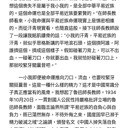
想這個喪失不是屬于我小我的，是全部中華平易近族
的。這個命運也是全部平易近族要累贅的。”在師長教
師看來，小我命運與平易近族命運現實上是慎密相連
的。而從汗青現實看，也簡直這般。接下往師長教師說
了一段讓我銘肌鏤骨的話：“小我的汗青，平易近族的
汗青，就似乎恩格斯講的平地滾石頭，這個擠阿誰，阿
誰擠這個，擠成這個樣子。假如碰著刀背上，可以不出
血，一碰著刀口，你就要出血。我就恰好碰著刀口上，
那就咬緊牙關曩昔吧。”
一小我即便被命運推向刀口，流血，也要咬緊牙
關挺曩昔。這是一種什么樣的精力？這才是中國常識分
子真正應當有的風骨。我想起了魯迅師長教師。1934
年10月20日，一貫對國人公民性持嚴格批評立場的魯
迅師長教師，面臨言論界所謂“平易近族的自負心與自
負力，既已蕩然無存，不待外侮之來，國度固早已瀕于
精力破滅之域”之論調，頒發名文《中國人掉失落自負