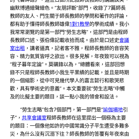
幽默博通繪聲繪色。“友朋評斷”部門，收錄了7篇師長
教師的友人、門生關于師長教師的學問和著作的評論，
都有助于懂得師長教師雄偉
1對1教學
的學術成績。我小
我常常瀏覽的是第一部門“勞生志略”，這部門是由程師
長教師口述、張伯偉記載收拾而成。由於是口述史
會議
室出租
，講者逼真，記者客不雅，程師長教師的音容笑
容、精力氣質皆呼之欲出。很多見解，年夜致可以視為
“程子暮年定論”。莫礪鋒以為，“總體看來，這部回想
錄不只是程師長教師小我生平業績的記載，並且是時期
的一個縮影，從中可見幾代學人的嘉言懿行和歌哭悲
歡，具有學術史的意義”。本文重要就“勞生志略”中觸
及的比擬主要的題目，談一點小我的領會和設法。
“勞生志略”包含7個部門，第一部門是“
瑜伽場地
引
子”，
共享會議室
程師長教師在這里提出一個極為主要
的題目：一個像他如許的中國常識分子平生遭受多難多
災，為什么沒有沉溺下往？師長教師的答覆有年夜來由