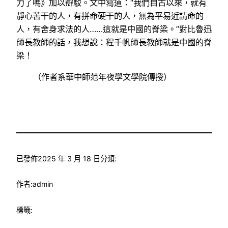
力了嗎》加以辯駁。文中寫道：“我們自古以來，就有
靜心苦干的人，有拼命硬干的人，無為平易近請命的
人，有舍身求法的人……這就是中國的脊梁。”對比魯迅
師長教師的話，我想說：程千帆師長教師就是中國的脊
梁！
（作者系華中師范年夜學文學院傳授）
已發佈
2025 年 3 月 18 日
分類:
作者:
admin
標籤: