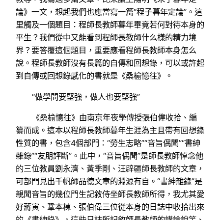
論》一文，想起我們也應當寫一篇“程子暮年定論”。這
里觸及一個題目：程師長教師暮年畢竟若何對待本身的
平生？我們從中又能看到程師長教師什么樣的精力境
界？要答覆這個題目，重要應看程師長教師本身怎么
說。程師長教師沒有長篇的自傳和回想錄，可以或許起
到自傳或回想錄感化的書就是《桑榆憶往》。
“做學問要堅強，做人也要堅強”
《桑榆憶往》由南京年夜學傳授張伯偉收拾、編
纂而成。這本以程師長教師暮年生涯為主且帶有回想錄
性質的書，包含4個部門：“勞生志略”“音旨偶聞”“書紳
雜錄”“友朋評斷”。此中，“音旨偶聞”是師長教師悼念他
的三位教員劉永濟、黃季剛、汪辟疆師長教師的文章，
可部門見出千帆師品德文章的淵源有自。“書紳雜錄”是
親聞音旨的幾位門生記敘侍坐師長教師所得，我尤其愛
好蔣寅、鞏本棟、張伯偉三位從本身的日誌中收拾出來
的《書紳錄》，這些日誌所記敘師長教師的講論說笑、