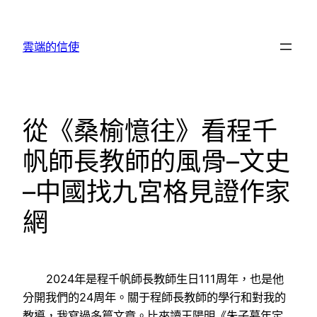
跳
至
雲端的信使
主
要
內
容
從《桑榆憶往》看程千
帆師長教師的風骨–文史
–中國找九宮格見證作家
網
2024年是程千帆師長教師生日111周年，也是他
分開我們的24周年。關于程師長教師的學行和對我的
教導，我寫過多篇文章。比來讀王陽明《朱子暮年定