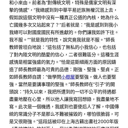
和小來由。前者為“對傳統文明，特殊是儒家文明有深
摯的情感”，“我總感到到中華平易近族無權沉溺上去，
假如說這個文明中沒有一種真正公道的內核，她為什么
亡國幾多次又站起來了？”后者就是：“我是感到到我小
我總可以對國度國民有所進獻的。你們讓我如許下往。
我不服。”“就是我的特性，說究竟我就是不服。”師長
教師曾坦白地說：“這包括了無私的小我信心，也包括
了對內陸文明的酷愛的信心，二者很難區分。這種生涯
感情是相當強盛的氣力。”恰是這鉅細兩方面的原因鑄
造了師長教師最為可貴的品德：剛強、堅強、堅貞。正
如師長教師自謂：“做學問
小樹屋
要堅強，做人也要堅
強，當然是要講事理的堅強。”師長教師在“引子”的開
頭說：“持久以來，我把所遭到的一切不公平的待遇都
盡量地壓在心里，所以他人讓我寫回想錄，我盡量地不
寫。此次是一個機遇，我感到也要使后人了解，中國傳
統的常識分子不是那么不難被摧毀的，哪怕很脆弱，可
是又很剛強。”這段話被印在上海古籍出書社2000年版