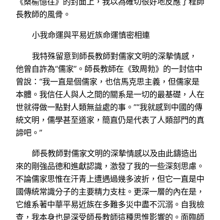
《桑榆憶往》的封面上，我以為確切很好地反應了程師
長教師的風骨。
小我命運與平易近族命運慎密相連
我特殊留意到師長教師對儒家文明的深摯情感，
他曾自許為“儒家”。師長教師在《致周勃》的一封信中
曾說：“我一直是個儒家，也信馬克思主義，但儒家是
本體。我信任人與人之間的關系是一切的最基礎，人在
世就得做一點對人類無益處的事。”“我就感到中國的傳
統文明，儒學甚至道家，簡直仍是代表了人類部門的真
諦吧。”
師長教師對儒家文明的深摯情感以及由此鑄造出
來的剛強品德和進獻認識，激發了我的一些深刻思慮。
不論儒家思惟在汗青上遭遇過幾多波折，但它一直是中
國傳統常識分子的主要精力支柱。更深一層的內在是，
它維系著中華平易近族在多難多災中盡不沉溺。自我檢
查，我本身也是深受師長教師這種思惟影響的。面臨師