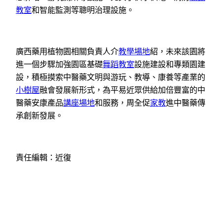
教室
和智能監測等聰明治理設施。
廣西藥用植物園相關負責人介
教學場地
紹，未來該園將
進一個步驟加強園區基礎
舞蹈教室
設施建設和專類園建
設，積極摸索中醫藥文明與游玩、教導、康養等產業的
小樹屋
融會發展新形式，為平易近眾供給加倍豐富的中
醫藥安康產品
講座場地
和服務，周全促
家教
進中醫藥傳
承創新發展。
責任編輯：近復