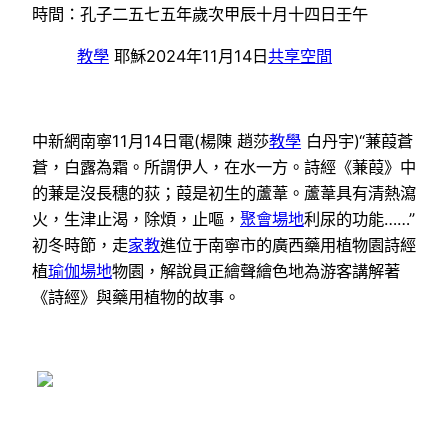
時間：孔子二五七五年歲次甲辰十月十四日壬午
教學
耶穌2024年11月14日
共享空間
中新網南寧11月14日電(楊陳 趙莎
教學
白丹宇)“蒹葭蒼
蒼，白露為霜。所謂伊人，在水一方。詩經《蒹葭》中
的蒹是沒長穗的荻；葭是初生的蘆葦。蘆葦具有清熱瀉
火，生津止渴，除煩，止嘔，
聚會場地
利尿的功能……”
初冬時節，走
家教
進位于南寧市的廣西藥用植物園詩經
植
瑜伽場地
物園，解說員正繪聲繪色地為游客講解著
《詩經》與藥用植物的故事。