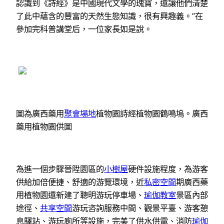
認識到《詩經》是中國現代文學的瑰寶，還讓他們清楚
了此中蘊含的豐富的天然生態知識，很有興趣義。”在
參加完科普講堂后，一位家長如是說。
圖為廣西藥用
聚會場地
植物園詩經植物園鶴鳴塢。廣西
藥用植物園供圖
為進一個步驟晉陞園區的
小樹屋
硬件設施程度，為游客
供給加倍便捷、舒適的游覽環境，近
私密空間
期廣西藥
用植物園還新建了聰明游玩停車場、
瑜伽教室
景區內部
途徑、
共享空間
游玩咨詢服務中間、觀景平臺、游客憩
息驛站、游玩廁所等設施，完美了供水供電、消防
瑜伽