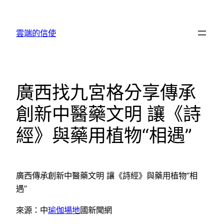
跳
至
雲端的信使
主
要
內
容
廣西找九宮格分享傳承
創新中醫藥文明 讓《詩
經》與藥用植物“相遇”
廣西傳承創新中醫藥文明 讓《詩經》與藥用植物“相
遇”
來源：中
瑜伽場地
國新聞網