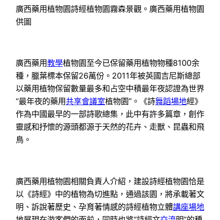
廣西藥用植物園詩經植物園霧森景觀。廣西藥用植物園
供圖
廣西藥用
教學
植物園至今已保留藥用植物物種8100余
種，臘葉標本保留26萬份。2011年被英國吉尼斯總部
以藥用植物保留數量最多和占空中積最年夜認證為世界
“最年夜的藥用
共享會議室
植物園”。《詩
舞蹈場地
經》
作為中國最早的一部詩歌總集，此中有許多篇章，創作
靈感和抒懷的源頭都源于天然的花卉、走獸、昆蟲和飛
鳥。
廣西藥用植物園相關負責人介紹，建設詩經植物園恰是
以《詩經》中的植物為切進點，通過該園，將承載著文
明、訴說著歷史、孕育著情感的詩經植物立體
講座場地
地展現在游客們的面前，同時也將“詩經文
交流
明”的種