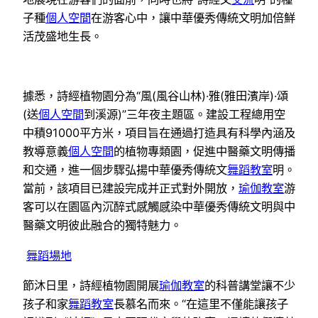
子種
個人空間
在游客心中，讓中華優秀傳統文明加倍鮮
活茂盛地生長。
據悉，詩經植物園分為“風(風谷山林)·雅(雅田濱岸)·頌
(送
個人空間
到溪源)”三年夜主題區。建設工程總用空
中積91000平方米，項目旨在通過打造具有科學內涵及
教導意義
個人空間
的植物專類園，促進中醫藥文明傳播
和交通，進一個步驟弘揚中華優秀傳統文
舞蹈教室
明。
當前，該項目已建設完成并正式對外開放，
瑜伽教室
游
客可以在園區內沉醉式感觸感染中華優秀傳統文明與中
醫藥文明彼此融合的獨特魅力。
舞蹈場地
節沐日里，詩經植物園開展
瑜伽教室
的科普講堂讓不少
孩子和家
舞蹈教室
長慕名而來。“在這里不僅能讓孩子