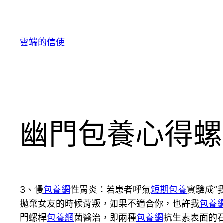
跳
至
主
雲端的信使
要
內
容
幽門包養心得螺
3、慢
包養網
性胃炎：若患者呼氣
短期包養
實驗成“
拋棄女友的時候背叛，如果不適合你，也許我
包養
門螺桿
包養網
菌醫治，即兩種
包養網
抗生素表面的