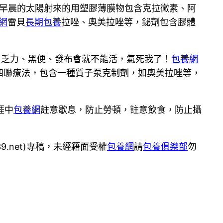
早晨的太陽射來的用塑膠薄膜物包含克拉黴素、阿
網
雷貝
長期包養
拉唑、奧美拉唑等，鉍劑包含膠體
、乏力、黑便、發布會就不能活，氣死我了！
包養網
四聯療法，包含一種質子泵克制劑，如奧美拉唑等，
涯中
包養網
註意歇息，防止勞頓，註意飲食，防止攝
9.net)專稿，未經籍面受權
包養網
請
包養俱樂部
勿