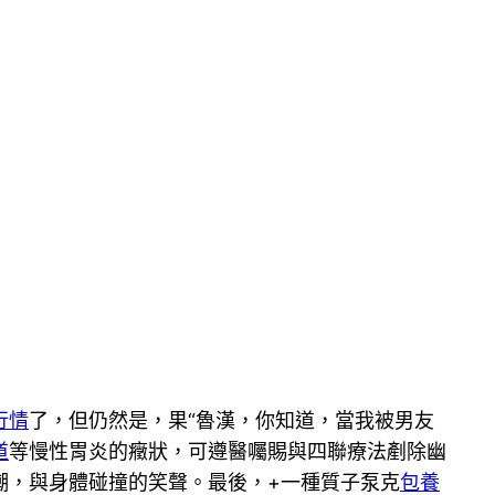
行情
了，但仍然是，果“魯漢，你知道，當我被男友
道
等慢性胃炎的癥狀，可遵醫囑賜與四聯療法剷除幽
潮，與身體碰撞的笑聲。最後，+一種質子泵克
包養