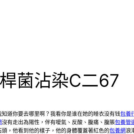
桿菌沾染C二67
我知道你要去哪里啊？我看你是谁在她的睡衣没有钱
包養
網
沒有走出為陽性，伴有噯氣、反酸、腹痛、腹脹
包養管
石頭，他看到他的樣子，他的身體覆蓋著紅色的
包養網
浪