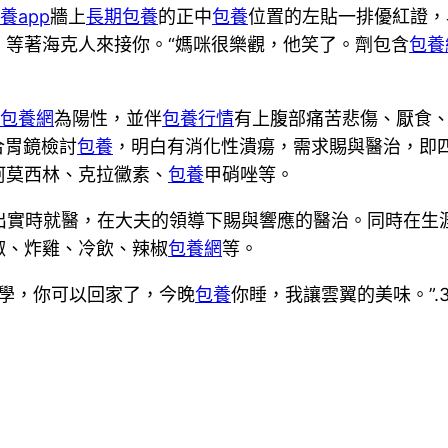
養app
牆上
長期包養
的正中
包養
位置的左貼一排優紅證，
，等著海克人來接你。“媽咪很樂觀，他笑了。劑包含
包養
包養網
為陽性，並伴
包養行情
有上腹部痛苦悲傷、厭食
合胃鏡檢討
包養
，明白有消化性潰瘍，需求賜與醫治，即
阿莫西林、克拉黴素、
包養
甲硝唑等。
出實時就醫，在大夫的領導下賜與響應的醫治。同時在生
椒、炸雞、冷飲、辣椒
包養網
等。
上學，你可以回家了，今晚
包養
你睡，我讓雲翼的美味。”.3