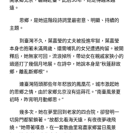
遠。
思鄉，是她這階段詩詞里最密意、明顯、持續的
主題。
到臺灣不久，葉嘉瑩的丈夫被投進牢獄，葉嘉瑩
本身也抱著未滿周歲、還需哺乳的女兒遭遇拘留。被開
釋后，她無家可回，流浪掉所，帶幼女在親戚家狹小的
過道打了幾個月地展。在詩中，她說本身是“秋蓬辭故
鄉，離亂斷鄉根”。
連臺灣陌頭那些年年怒放的鳳凰花，城市激起她
的思鄉之情，由於家鄉北京沒有這蒔花。“南臺風景夏
初時，昨宵明月動鄉思。”
幾多次，她在夢里回到老家的四合院，卻發明一
切房門都緊鎖著。“故都北看海天遠，有夜夜夢魂飛
繞。”她帶著嘆息，在一套散曲里寫盡家鄉當日風景