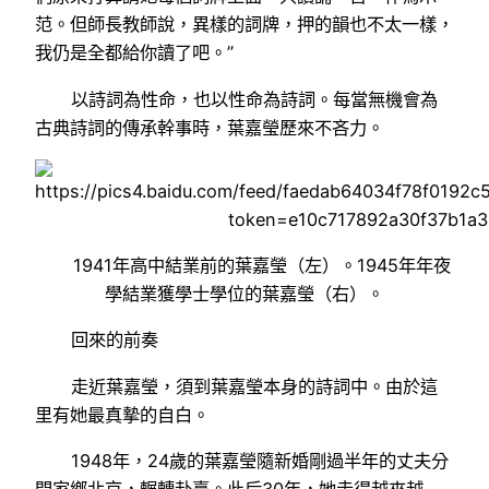
范。但師長教師說，異樣的詞牌，押的韻也不太一樣，
我仍是全都給你讀了吧。”
以詩詞為性命，也以性命為詩詞。每當無機會為
古典詩詞的傳承幹事時，葉嘉瑩歷來不吝力。
1941年高中結業前的葉嘉瑩（左）。1945年年夜
學結業獲學士學位的葉嘉瑩（右）。
回來的前奏
走近葉嘉瑩，須到葉嘉瑩本身的詩詞中。由於這
里有她最真摯的自白。
1948年，24歲的葉嘉瑩隨新婚剛過半年的丈夫分
開家鄉北京，輾轉赴臺。此后30年，她走得越來越