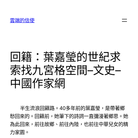
跳
至
雲端的信使
主
要
內
容
回籍：葉嘉瑩的世紀求
索找九宮格空間–文史–
中國作家網
半生流浪回籍路。40多年前的葉嘉瑩，是帶著鄉
愁回來的。回籍前，她筆下的詩詞一直彌漫著鄉思。她
為此回來，前往故鄉、前往內陸，也前往中華兒女的精
力家園。