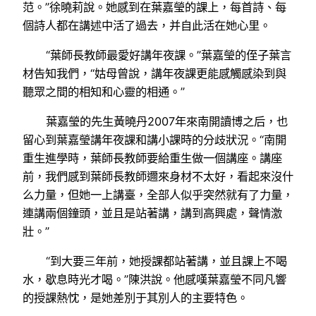
范。”徐曉莉說。她感到在葉嘉瑩的課上，每首詩、每
個詩人都在講述中活了過去，并自此活在她心里。
“葉師長教師最愛好講年夜課。”葉嘉瑩的侄子葉言
材告知我們，“姑母曾說，講年夜課更能感觸感染到與
聽眾之間的相知和心靈的相通。”
葉嘉瑩的先生黃曉丹2007年來南開讀博之后，也
留心到葉嘉瑩講年夜課和講小課時的分歧狀況。“南開
重生進學時，葉師長教師要給重生做一個講座。講座
前，我們感到葉師長教師邇來身材不太好，看起來沒什
么力量，但她一上講臺，全部人似乎突然就有了力量，
連講兩個鐘頭，並且是站著講，講到高興處，聲情激
壯。”
“到大要三年前，她授課都站著講，並且課上不喝
水，歇息時光才喝。”陳洪說。他感嘆葉嘉瑩不同凡響
的授課熱忱，是她差別于其別人的主要特色。