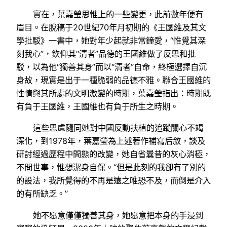
實在，葉嘉瑩思惟上的一些變更，此前數年便有
眉目。在脫稿于20世紀70年月初期的《王國維及其文
學批駁》一書中，她對年少起就非常鐘愛，“惟覺其深
刻我心”，欽仰其“清者”品德的王國維做了反思和批
駁，以為他“獨善其身”而以“清者”自命，終極選擇自沉
身故，現實是出于一種脆弱的品德不雅。聯合王國維的
性情與其所處的文明激變的時期，葉嘉瑩指出：時期既
有負于王國維，王國維也有負于所生之時期。
這些思慮隨同她對中國反動扶植的追蹤關心不竭
深化，到1978年，葉嘉瑩為上述著作補寫后敘，談及
研討經過歷程中間態的改變，她自省曩昔的灰心消極，
不問世事，惟想潔身自保。“但是此刻的我卻有了別的
的設法，我所覺得的不再是遠之唯恐不及，而倒是介入
的有所缺乏。”
她不愿意僅僅獨善其身，她愿意把本身的手浸到