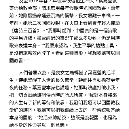
及至1978年春，年夜學恢復招生不久，葉嘉瑩就
寄信給教導部，請求應用每年假期時光回國教書。兩年
前，她剛遭遇命運最沉痛的衝擊，長女遇難于車禍。一
年前，她第二次回國投親，在火車上看到豐年輕人捧讀
《唐詩三百首》。“我那時感到，中國真的是一個詩歌
的平易近族，盡管經過的事況了那么多災難，仍是用詩
歌來表達本身。”“我原來認為，我生平學的這點工具，
是沒措施報效內陸了。看到這種情形，我想我還可以回
國教書。”
人們普通以為，是喪女之痛轉變了葉嘉瑩的后半
生，使她警醒于人世的長久無常，轉而往自動擔荷更年
夜的任務。葉嘉瑩本身也講過，她那時決議打破小我，
把一切貢獻給詩詞傳承時的所思所感。“我對本身將來
的人生有了新的等待和依靠，我發明我還可以回國教我
愛好的詩詞，我還可以把我繼續上去的一些傳統報答給
本身的國度。”她后來總結說，這既是為報國，也是為
給本身的性命尋覓一個意義。