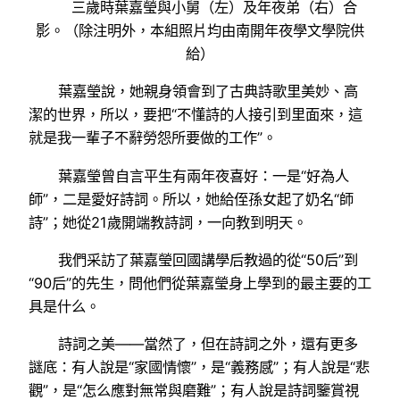
三歲時葉嘉瑩與小舅（左）及年夜弟（右）合
影。（除注明外，本組照片均由南開年夜學文學院供
給）
葉嘉瑩說，她親身領會到了古典詩歌里美妙、高
潔的世界，所以，要把“不懂詩的人接引到里面來，這
就是我一輩子不辭勞怨所要做的工作”。
葉嘉瑩曾自言平生有兩年夜喜好：一是“好為人
師”，二是愛好詩詞。所以，她給侄孫女起了奶名“師
詩”；她從21歲開端教詩詞，一向教到明天。
我們采訪了葉嘉瑩回國講學后教過的從“50后”到
“90后”的先生，問他們從葉嘉瑩身上學到的最主要的工
具是什么。
詩詞之美——當然了，但在詩詞之外，還有更多
謎底：有人說是“家國情懷”，是“義務感”；有人說是“悲
觀”，是“怎么應對無常與磨難”；有人說是詩詞鑒賞視