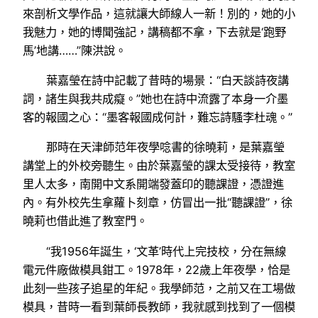
來剖析文學作品，這就讓大師線人一新！別的，她的小
我魅力，她的博聞強記，講稿都不拿，下去就是‘跑野
馬’地講……”陳洪說。
葉嘉瑩在詩中記載了昔時的場景：“白天談詩夜講
詞，諸生與我共成癡。”她也在詩中流露了本身一介墨
客的報國之心：“墨客報國成何計，難忘詩騷李杜魂。”
那時在天津師范年夜學唸書的徐曉莉，是葉嘉瑩
講堂上的外校旁聽生。由於葉嘉瑩的課太受接待，教室
里人太多，南開中文系開端發蓋印的聽課證，憑證進
內。有外校先生拿蘿卜刻章，仿冒出一批“聽課證”，徐
曉莉也借此進了教室門。
“我1956年誕生，‘文革’時代上完技校，分在無線
電元件廠做模具鉗工。1978年，22歲上年夜學，恰是
此刻一些孩子追星的年紀。我學師范，之前又在工場做
模具，昔時一看到葉師長教師，我就感到找到了一個模