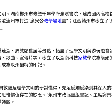
文明。湖南郴州市修繕千年學府濂溪書院，建成國內高校
遠連州市打造“廉泉公
教學場地
園”；江西贛州市樹立了
…
愛蓮湖、周敦頤舊居等景點，拓展了理學文明與游玩融會發
漫、歌曲、宣傳片等，樹立了以湖南科技
家教
學院為龍頭
明成為永州獨特的印記。
對周敦頤及理學文明的研討懂得，充足感觸感染到其深入
文思惟價值存在的缺乏。”永州市政協黨組書記、主席謝
備議題。