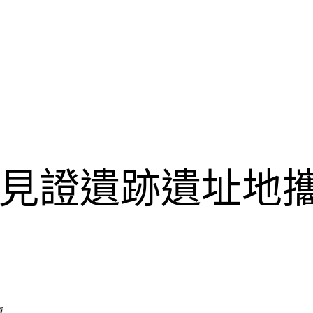
見證遺跡遺址地