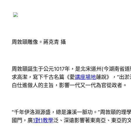
周敦頤雕像。蔣克青 攝
周敦頤誕生于公元1017年，是北宋道州(今湖南省
求高潔，寫下千古名篇《愛
講座場地
蓮說》，“出
白仕進做人的主旨，影響一代又一代為官從政者。
“千年伊洛淵源盛，總是濂溪一脈功。”周敦頤的理
國門，廣
1對1教學
泛、深遠影響著東南亞、東亞的