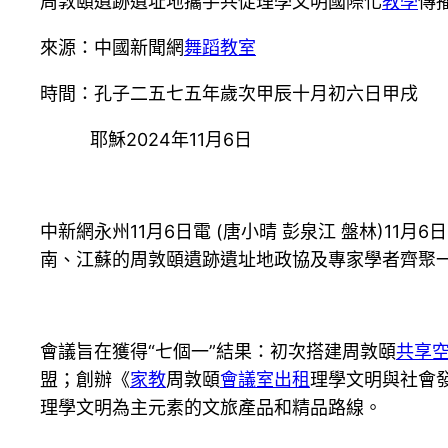
周敦頤遺跡遺址地攜手共促理學文明國際化
教學
傳
來源：中國新聞網
舞蹈教室
時間：孔子二五七五年歲次甲辰十月初六日甲戌
耶穌2024年11月6日
中新網永州11月6日電 (唐小晴 彭泉江 盤林)
南、江蘇的周敦頤遺跡遺址地政協及專家學者齊聚
會議旨在獲得“七個一”結果：初次搭建周敦頤
共享
盟；創辦《
家教
周敦頤
會議室出租
理學文明與社會
理學文明為主元素的文旅產品和精品路線。