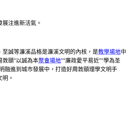
發展注進新活氣。
、至誠等濂溪品格是濂溪文明的內核，是
教學場地
中
敦頤“以誠為本
聚會場地
”“廉政愛平易近”“學為圣
明融進到城市發展中，打造好周敦頤理學文明手
文明。