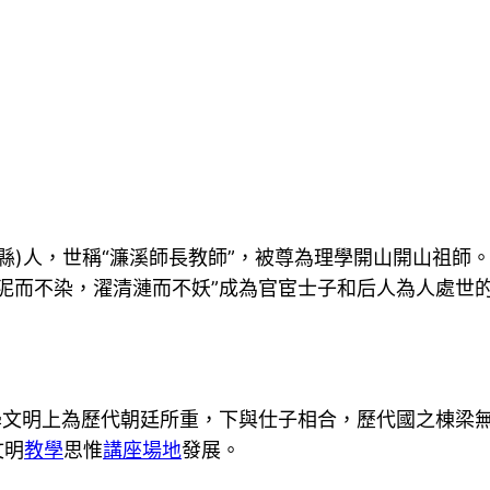
道縣)人，世稱“濂溪師長教師”，被尊為理學開山開山祖師
淤泥而不染，濯清漣而不妖”成為官宦士子和后人為人處世
學文明上為歷代朝廷所重，下與仕子相合，歷代國之棟梁
文明
教學
思惟
講座場地
發展。