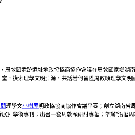
播
11月6日，周敦頤遺跡遺址地政協協商協作會議在周敦頤家
一堂，摸索理學文明淵源，共話若何晉陞周敦頤理學文明
空間
理學文
小樹屋
明政協協商協作會議平臺；創立湖南省
發展》學術專刊；出書一套周敦頤研討專著；舉辦“沿著周