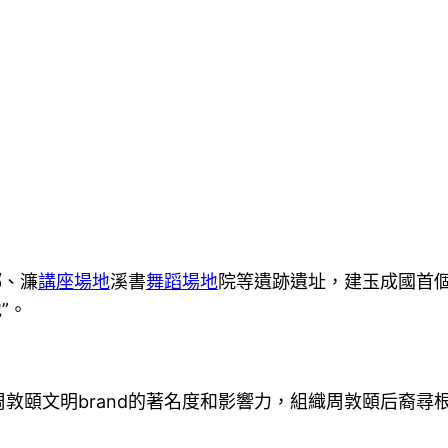
鄉、濂
講座場地
溪書
舞蹈場地
院等遺跡遺址，建玉成國首個
”。
周敦頤文明brand的著名度和影響力，組織周敦頤后裔