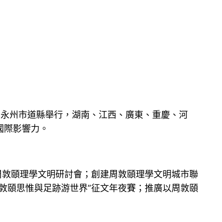
鄉湖南永州市道縣舉行，湖南、江西、廣東、重慶、河
國際影響力。
周敦頤理學文明研討會；創建周敦頤理學文明城市聯
敦頤思惟與足跡游世界”征文年夜賽；推廣以周敦頤