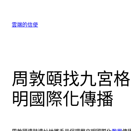
跳
至
主
雲端的信使
要
內
容
周敦頤找九宮格
明國際化傳播