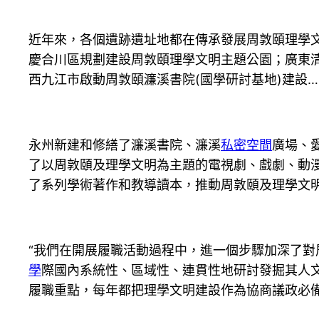
近年來，各個遺跡遺址地都在傳承發展周敦頤理學
慶合川區規劃建設周敦頤理學文明主題公園；廣東清
西九江市啟動周敦頤濂溪書院(國學研討基地)建設…
永州新建和修繕了濂溪書院、濂溪
私密空間
廣場、
了以周敦頤及理學文明為主題的電視劇、戲劇、動
了系列學術著作和教導讀本，推動周敦頤及理學文
“我們在開展履職活動過程中，進一個步驟加深了
學
際國內系統性、區域性、連貫性地研討發掘其人
履職重點，每年都把理學文明建設作為協商議政必