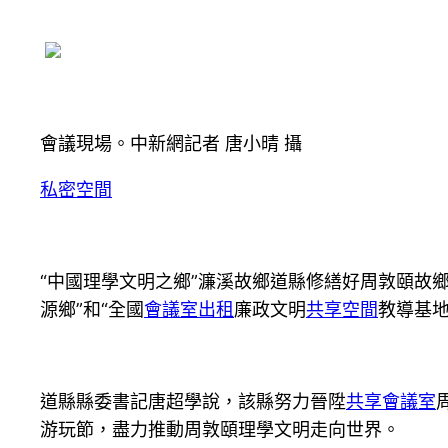
會議現場。中新網記者 唐小晴 攝
私密空間
“中國理學文明之鄉”濂溪故鄉道縣修繕好周敦頤故
源鄉”和“全國
會議室出租
廉政文明
共享空間
教導基地
道縣縣委書記唐超學說，該縣努力晉陞
共享會議室
游玩節，盡力推動周敦頤理學文明走向世界。