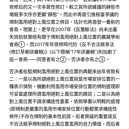
夜修后的又一次本質性修訂，較之其所欲維護的靜態市
場競爭次序亦更顯“靜態”。而此中再度引進極富爭議的
規制濫用絕對上風位置之條目，估計也將激發一番新的
會商。現實上，更早在2007年《反壟斷法》尚未出臺
失效前就曾經有關于規制濫用絕對上風位置的嚴厲學術
會商①，而2017年年夜修時代的《反不合法競爭法
(修訂草案送審稿)》(以下簡稱“17年送審稿”)則加劇了
這一會商——同意者有之②，否決者亦有之③。
否決者批駁規制濫用絕對上風位置的典範來由年夜致有
二：一是以為所謂絕對上風位置就是市場安排位置的一
種表示情勢，機動利用濫用市場安排位置的規制道理即
可妥當處理所謂濫用絕對上風位置的題目；二是以為絕
對上風位置不請求構造性要素，依照舉重以明輕的道理
(即規制更嚴重的濫用市場安排位置行動都需求構造性
條件)不存在規制的基本性前提。前者質疑的重要是反
不合法競爭規制絕對上風位置濫用的自力價值，而后者