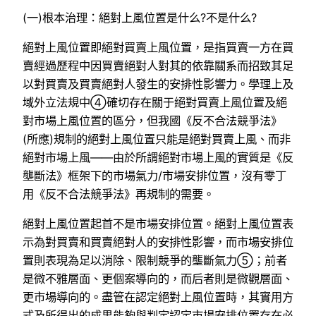
(一)根本治理：絕對上風位置是什么?不是什么?
絕對上風位置即絕對買賣上風位置，是指買賣一方在買
賣經過歷程中因買賣絕對人對其的依靠關系而招致其足
以對買賣及買賣絕對人發生的安排性影響力。學理上及
域外立法規中④確切存在關于絕對買賣上風位置及絕
對市場上風位置的區分，但我國《反不合法競爭法》
(所應)規制的絕對上風位置只能是絕對買賣上風、而非
絕對市場上風——由於所謂絕對市場上風的實質是《反
壟斷法》框架下的市場氣力/市場安排位置，沒有零丁
用《反不合法競爭法》再規制的需要。
絕對上風位置起首不是市場安排位置。絕對上風位置表
示為對買賣和買賣絕對人的安排性影響，而市場安排位
置則表現為足以消除、限制競爭的壟斷氣力⑤；前者
是微不雅層面、更個案導向的，而后者則是微觀層面、
更市場導向的。盡管在認定絕對上風位置時，其實用方
式及所得出的成果能夠與判定認定市場安排位置存在必