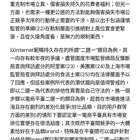
重克制市場立異、傷害損失持久的花費者福利；但另一
方面，也需求一種更公道的方法對能夠傷害損失市場公
正競爭次序的行動停止需要的干涉。是以出于包涵謹慎
監管的準繩(22)在軌制層面引進絕對上風位置會更緊
張，且從久遠角度看，是無力的規制東西。
以internet範疇持久存在的所謂“二選一”題目為例，其
一向存有較年夜的爭議。盡管國度市場監管總局反壟斷
局查詢拜訪處分的阿里案(23)、美團案(24)及上海市場
監管局查詢拜訪處分的食派士案(25)均在法律層面予以
了回應，但這些案例所代表的潛伏趨向是值得警戒的，
即以二選一為代表的排他性買賣是自己守法的。進一個
步驟以電商平臺二選一的題目為例，起首在市場進進活
潑且存在劇烈的差別化競爭(好比品類、目的用戶群等
方面的差別)的情形下要認定單一電商平臺具有市場安
排位置便存在很浩劫度；其次既然平臺間競爭的一大體
素恰好在于品類brand，特殊是在平臺間可以或許針對
分歧品類brand實行對等的獨家限制時，二選一行動可