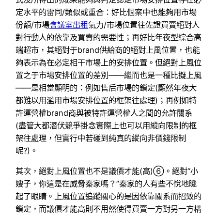
定水平的雷同/類似或重合：好比個案中也能夠用市場
份額/市場
會議室出租
氣力/市場位置往佐證買賣絕對人
對行動人的依靠及買賣的需要性；再好比年夜型綜合高
端超市，其絕對于brand供給商的絕對上風位置，也能
夠表示為在必定相干市場上的安排位置。但絕對上風位
置之于市場安排位置的差別——繼而也是一種比擬上風
——是相當顯明的：例如售后市場的鎖定(顯然年夜大
都難以用濫用市場安排位置的框架往處理)；再例如特
許運營權brand商與被特許運營權人之間的允許關系
(盡管大都潛伏競爭掛念實際上也可以用縱向限制的框
架往處理，但實行中若碰到純真的縱向非價錢限制
呢?)。
其次，絕對上風位置也不是議價才能(高)⑥。絕對“小
嫂子，你這是在威脅秦家嗎？”秦家的人有些不悅地瞇
起了眼睛。上風位置追蹤關心的是因依靠關系而招致的
鎖定，而議價才能高則不用然使得買賣一方對另一方構