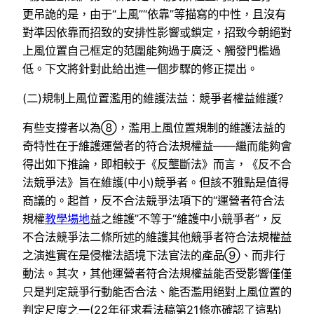
更吊詭的是，由于“上風”“依靠”等描寫的中性，且沒有
對準因依靠而招致的安排性影響或鎖定，招致今朝絕對
上風位置自己框定的范圍能夠過于廣泛、觸發門檻過
低。下文將針對此給出進一個步驟的修正提出。
(二)規制上風位置濫用的維護法益：競爭者權益維護?
有些支撐者以為⑧，濫用上風位置規制的維護法益的
奇特性在于維護運營者的符合法規權益——繼而能夠會
得出如下推論，即相較于《反壟斷法》而言，《反不合
法競爭法》旨在維護(中小)競爭者。但該不雅點是值得
商議的。起首，反不合法競爭法項下的“運營者符合法
規權
教學場地
益之維護”不等于“維護中小競爭者”，反
不合法競爭法二條所述的維護其他競爭者符合法規權益
之演進實在是侵權法語境下法官法的產品⑨、而非行
動法。其次，其他運營者符合法規權益能否受影響僅僅
只是判定競爭行動能否合法、能否濫用絕對上風位置的
判定尺度之一(22年征求看法稿第21條亦確認了這點)