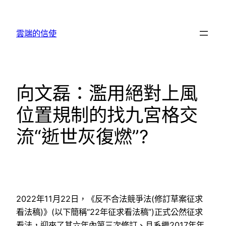
跳
至
雲端的信使
主
要
內
容
向文磊：濫用絕對上風
位置規制的找九宮格交
流“逝世灰復燃”?
2022年11月22日，《反不合法競爭法(修訂草案征求
看法稿)》(以下簡稱“22年征求看法稿”)正式公然征求
看法，迎來了其六年內第三次修訂、且系繼2017年年