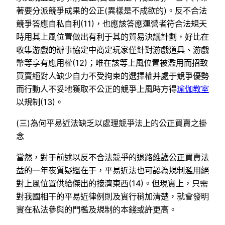
著要分派競爭成果的公正(異樣是不成欲的)。反不合法
競爭答應自私自利(11)，也應該答應運營者符合法規天
時用其上風位置做出有利于其的貿易決議計劃，好比在
收集游戲的辦事協定中商定玩家僅針對游戲道具、游戲
幣等享有應用權(12)；唯在該等上風位置被濫用而招致
買賣絕對人缺少自力不受拘束的選擇權并處于競爭優勢
而行動人不妥地獲取不公正的競爭上風時方得
瑜伽教室
以規制(13)。
(三)為何平易近法缺乏以處理競爭法上的公正買賣之掛
念
當然，對于前述以反不合法競爭的退路維護公正買賣法
益的一年夜質疑還在于，平易近法也可認為規制濫用絕
對上風位置供給傑出的接濟東西(14)。但現實上，只需
對我國相干的平易近律例則及實行稍加清楚，就會發明
實在私法參與的門檻及規制的本錢或許更高。