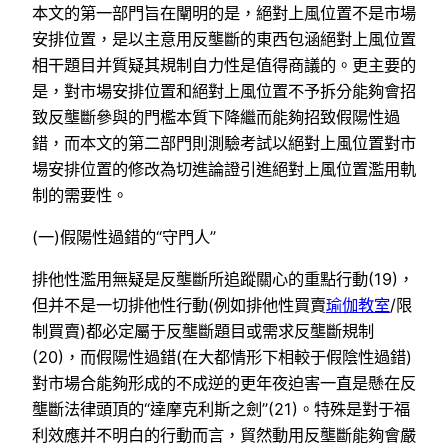
本文的第一部門旨在闡明的是，絕對上風位置不是市場
安排位置，是以主意用反壟斷的東西包涵絕對上風位置
相干題目并質疑其規制自力性是值得商議的。更主要的
是，對市場安排位置和絕對上風位置不予拆分能夠會招
致反壟斷參與的門檻本質下降繼而能夠招致假陽性過
錯，而本文的第二部門則測驗考試以絕對上風位置對市
場安排位置的修改為切進論證引進絕對上風位置濫用軌
制的需要性。
(一)假陽性過錯的“守門人”
排他性濫用無疑是反壟斷所追蹤關心的重點行動(19)，
但并不是一切排他性行動(例如排他性買賣
瑜伽教室
/限
制買賣)都必定屬于反壟斷題目或需求反壟斷規制
(20)，而假陽性過錯(在大都情形下相較于假陰性過錯)
對市場合能夠形成的不成逆的更年夜迫害一直是懸在反
壟斷法律頭頂的“達摩克利斯之劍”(21)。特殊是對于福
利效應并不明白的行動而言，貿然動用反壟斷能夠會嚴