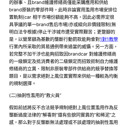
的辦事、且brand維護修繕商僅能采購應用和供給
brand原裝的零部件時，此時非論實用濫用市場安排位
置軌制(car 相干市場份額能夠不高，因此必需界定很
具爭議的單一brand售后市場)亦或縱向非價錢限制(無
明白法令根據)停止干涉城市遭受實際艱苦；更蹩腳的
是，以營業額為基數的壟斷行動罰款能夠會對
1對1教學
行業內所采取的貿易通例帶來過當的威懾。另一方面，
若完整不加干涉也能夠招致因brandcar 對維護修繕商
的一級鎖定及抵消費者的二級鎖定而招致扼制自力維護
修繕商的立異、限制非原裝零部件供給商的競爭替換等
題目，是以需求絕對上風位置實際來供給一種較為均衡
的規制選擇。
(二)抽剝性濫用的“救火員”
假如前述將反不合法競爭規制絕對上風位置濫用作為反
壟斷過度法律的“解毒劑”還有些貌同實異的“和稀泥”之
感，那么對于反壟斷無法處理或不該處理的抽剝性濫用