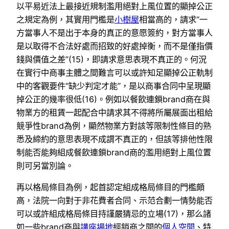
以平易近法上最接近規制濫用絕對上風位置的顯掉公正
之規定為例，其實用門檻是
小樹屋
相當高的，請求“一
方當事人不是出于本身的真正的意愿簽約，對方當事人
是以取得不合法好處而招致的好處掉衡，而不是僅指價
錢與價值之差”(15)，即請求意思表現不真正的。何況
在實行中商事主體之間難言可以或許知足顯掉公正軌制
中的客觀要件“缺少判定才能”，是以商事合同中呈現顯
掉公正的幾率很低(16)。例如以餐飲連鎖brand商在與
物業方的租賃一起配合中請求其不得將所屬展面出租給
競爭性brand為例，顯然物業方對該等限制性條目的熟
悉及締約的意思表現不成謂不真正的，但該等排他性限
制能否能夠組成餐飲連鎖brand商的濫用絕對上風位置
則可另當別論。
再以格局條目為例，起首認定組成格局條目的門檻頗
高，法院一向對于非花費者合同、示范合劃一情勢能否
可以或許組成格局條目持謹嚴猜忌的立場(17)，那么諸
如一些brand商與
講座場地
經銷商之間的
個人空間
、特