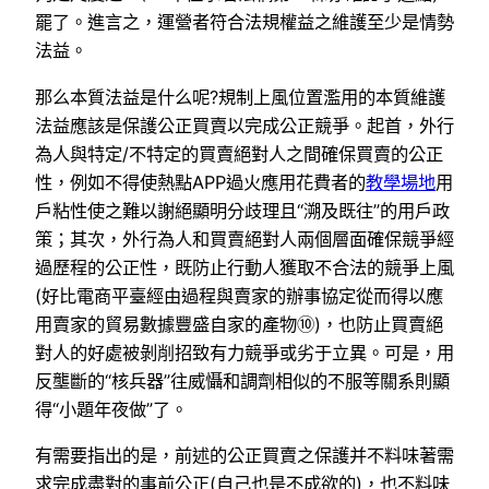
罷了。進言之，運營者符合法規權益之維護至少是情勢
法益。
那么本質法益是什么呢?規制上風位置濫用的本質維護
法益應該是保護公正買賣以完成公正競爭。起首，外行
為人與特定/不特定的買賣絕對人之間確保買賣的公正
性，例如不得使熱點APP過火應用花費者的
教學場地
用
戶粘性使之難以謝絕顯明分歧理且“溯及既往”的用戶政
策；其次，外行為人和買賣絕對人兩個層面確保競爭經
過歷程的公正性，既防止行動人獲取不合法的競爭上風
(好比電商平臺經由過程與賣家的辦事協定從而得以應
用賣家的貿易數據豐盛自家的產物⑩)，也防止買賣絕
對人的好處被剝削招致有力競爭或劣于立異。可是，用
反壟斷的“核兵器”往威懾和調劑相似的不服等關系則顯
得“小題年夜做”了。
有需要指出的是，前述的公正買賣之保護并不料味著需
求完成盡對的事前公正(自己也是不成欲的)，也不料味