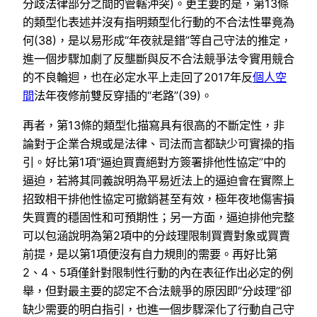
分歧法律部分之間的管轄沖突)。更主要的是，第13條
的類型化表述并沒有指明類型化行動的不合法性畢竟為
何(38)，是以易形成“年夜就是錯”等自己守法的推定，
進一個步驟加劇了反壟斷與反不合法競爭法令實用競合
的不良輪迴，也在必定水平上走回了2017年反
個人空
間
法年夜修前雙反穿插的“老路”(39)。
再者，第13條的類型化描寫具有很高的不斷定性，非
論對于企業合規或是法律、司法而言都缺少可實操的指
引。好比第1項“逼迫買賣絕對方簽署排他性協定”中的
逼迫，若將其同義說明為平易近法上的逼迫會在實際上
招致相干排他性協定可撤銷甚至有效，極年夜地傷害損
失買賣的穩固性和可預期性；另一方面，逼迫排他完整
可以包涵說明為第2項中的分歧理限制買賣對象或買賣
前提，是以第1項便沒有自力規則的需要。再好比第
2、4、5項僅針對限制性行動的內在表征作出必定的例
舉，但對最主要的認定不合法競爭的原因即“分歧理”卻
缺少需要的明白指引，也進一個步驟深化了行動自己守