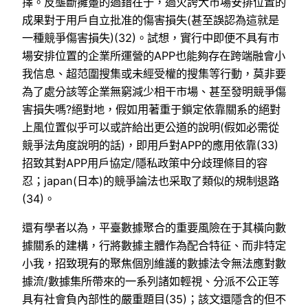
擇。反壟斷擁躉的過錯在于，過火誇大市場安排位置的
成果對于用戶自立批准的傷害損失(甚至誤認為這就是
一種競爭傷害損失)(32)。試想，實行中即便不具有市
場安排位置的企業所運營的APP也能夠存在跨端融會小
我信息、超范圍搜集或未經受權的搜集等行動，莫非要
為了處分該等企業無窮減少相干市場、甚至發明競爭傷
害損失嗎?絕對地，假如用著重于鎖定依靠關系的絕對
上風位置似乎可以或許給出更公道的說明(假如必需從
競爭法角度說明的話)，即用戶對APP的應用依靠(33)
招致其對APP用戶協定/隱私政策中分歧理條目的容
忍；japan(日本)的競爭論法也采取了類似的規制退路
(34)。
還有學者以為，平臺數據聚合的重要風險在于其橫向數
據關系的建構，行將數據主體作為配合特征、而非特定
小我，招致現有的聚焦個別維護的數據法令無法應對數
據流/數據集所帶來的一系列諸如輕視、分派不公正等
具有社會負內部性的嚴重題目(35)；該文還隱含的但不