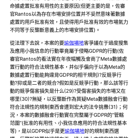
命據處置批准有用性的主要原因(但更主要的是，佐審
官Rantos以為存在市場安排位置并不妥然意味著數據
處置的用戶批准有效，且使得用戶批准有效的市場氣力
不同等于反壟斷意義上的市場安排位置)。
從法理下去說，本案的要
瑜伽場地
害爭議在于過度搜集
及應用小我信息的行動畢竟屬于侵略GDPR的行動(佐
審官Rantos的看法實在年夜幅觸及會商了Meta數據處
置行動的符合法規性基本，并似乎偏向于以為Meta的
數據處置行動能夠違背GDPR的相干規則)?反競爭行
動?抑或是二者的競合?假如是反競爭行動，那么該等行
動的競爭傷害損失是什么(29)?受傷害損失的市場又在
哪里(30)?無疑，以反壟斷作為質疑Meta數據融會行動
符合法規性的規制東西會遭到宏大的法令挑釁(31)；何
況，本案的數據融會行動實在完整屬于GDPR的“管轄
范圍”(批准的有用性、小我信息應用的符合法規性基本
等)，是以GDPR似乎是更
瑜伽場地
好的規制東西選