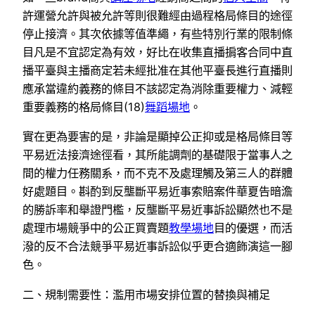
許運營允許與被允許等則很難經由過程格局條目的途徑
停止接濟。其次依據等值準繩，有些特別行業的限制條
目凡是不宜認定為有效，好比在收集直播掮客合同中直
播平臺與主播商定若未經批准在其他平臺長進行直播則
應承當違約義務的條目不該認定為消除重要權力、減輕
重要義務的格局條目(18)
舞蹈場地
。
實在更為要害的是，非論是顯掉公正抑或是格局條目等
平易近法接濟途徑看，其所能調劑的基礎限于當事人之
間的權力任務關系，而不克不及處理觸及第三人的群體
好處題目。斟酌到反壟斷平易近事索賠案件華夏告暗澹
的勝訴率和舉證門檻，反壟斷平易近事訴訟顯然也不是
處理市場競爭中的公正買賣題
教學場地
目的優選，而活
潑的反不合法競爭平易近事訴訟似乎更合適飾演這一腳
色。
二、規制需要性：濫用市場安排位置的替換與補足