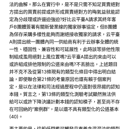
法的曲解。那么在實行中，是不是只需不知足買賣絕對
方提出的買賣前提或許形成買賣絕對方的晦氣益就能認
定為分歧理或許逼迫強迫?好比云平臺A請求其終年客
戶B團體簽署有關新營業線的獨家辦事協定，但B團體
為保存采購多樣性能夠而謝絕接收獨家的請求，云平臺
A則提出統一團體內同一供給商有利于云辦事全體的統
一性、穩固性、兼容性和可延展性，此時該等排他性限
制組成濫用絕對上風位置嗎?云平臺A提出的來由可以
或許組成排他限制的公道來由嗎?不丟臉出，上述題目
并不克不及從第13條現有的類型化條目中得出明白結
論，即使聯合第21條的考量原因也還有賴于個案判
定，是以在法律和司法經過歷程中仍面對很昂揚的認知
本錢。質言之，第13條的類型化測驗考試顯然無法供
給可以或許下降決議計劃本錢的認知模子，甚至尚不存
在可回納的“案例群”，是以還不具有類型化的公道基本
(40)。
更主要的是，這般低門檻可觸發且寄義含混混沌的類型