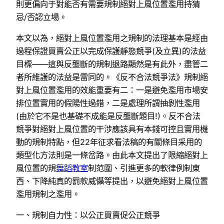
則更偏向于對能否有需要規制絕對上風位置濫用持猜
忌/否認立場。
本文以為，絕對上風位置濫用之規制的法理基本是經由
過程保證買賣公正以完成保護靜態競爭(及立異)的法益
目標——這與反壟斷的規制退路顯然是有此外，盡管二
者所維護的法益是雷同的。《反不合法競爭法》規制絕
對上風位置濫用的效能重要有二：一是避免濫用市場安
排位置實用的假陽性過錯，二是處理所謂抽剝性濫用
(由於它不是也基礎不成能是反壟斷題目!)。反不合法
競爭對絕對上風位置的干涉應該具有本錢可控且實用機
動的規制特點，但22年征求看法稿的有關條目采用的
類型化方法則是一條岔路。由此本文提出了限縮絕對上
風位置的規
舞蹈教室
制范圍、引進更多的軟律例制東
西、下降純真的罰款威懾等提出，以避免絕對上風位置
濫用規制之濫用。
一、規制自力性：以公正買賣促公正競爭