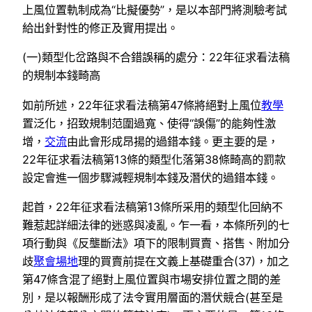
上風位置軌制成為“比擬優勢”，是以本部門將測驗考試
給出針對性的修正及實用提出。
(一)類型化岔路與不合錯誤稱的處分：22年征求看法稿
的規制本錢畸高
如前所述，22年征求看法稿第47條將絕對上風位
教學
置泛化，招致規制范圍過寬、使得“誤傷”的能夠性激
增，
交流
由此會形成昂揚的過錯本錢。更主要的是，
22年征求看法稿第13條的類型化落第38條畸高的罰款
設定會進一個步驟減輕規制本錢及潛伏的過錯本錢。
起首，22年征求看法稿第13條所采用的類型化回納不
難惹起詳細法律的迷惑與凌亂。乍一看，本條所列的七
項行動與《反壟斷法》項下的限制買賣、搭售、附加分
歧
聚會場地
理的買賣前提在文義上基礎重合(37)，加之
第47條含混了絕對上風位置與市場安排位置之間的差
別，是以報酬形成了法令實用層面的潛伏競合(甚至是