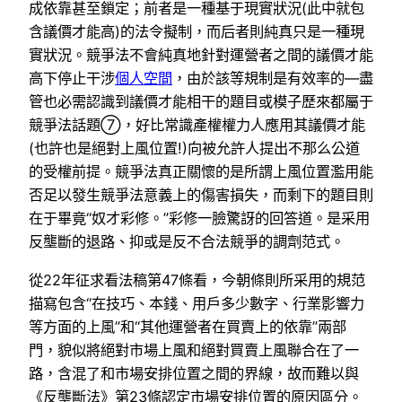
成依靠甚至鎖定；前者是一種基于現實狀況(此中就包
含議價才能高)的法令擬制，而后者則純真只是一種現
實狀況。競爭法不會純真地針對運營者之間的議價才能
高下停止干涉
個人空間
，由於該等規制是有效率的—盡
管也必需認識到議價才能相干的題目或模子歷來都屬于
競爭法話題⑦，好比常識產權權力人應用其議價才能
(也許也是絕對上風位置!)向被允許人提出不那么公道
的受權前提。競爭法真正關懷的是所謂上風位置濫用能
否足以發生競爭法意義上的傷害損失，而剩下的題目則
在于畢竟“奴才彩修。”彩修一臉驚訝的回答道。是采用
反壟斷的退路、抑或是反不合法競爭的調劑范式。
從22年征求看法稿第47條看，今朝條則所采用的規范
描寫包含“在技巧、本錢、用戶多少數字、行業影響力
等方面的上風”和“其他運營者在買賣上的依靠”兩部
門，貌似將絕對市場上風和絕對買賣上風聯合在了一
路，含混了和市場安排位置之間的界線，故而難以與
《反壟斷法》第23條認定市場安排位置的原因區分。