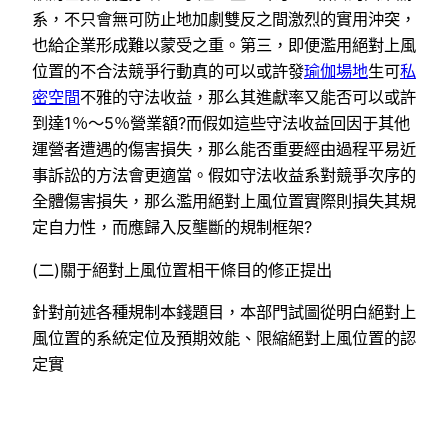
系，不只會無可防止地加劇雙反之間激烈的實用沖突，
也給企業形成難以蒙受之重。第三，即便濫用絕對上風
位置的不合法競爭行動真的可以或許發
瑜伽場地
生可
私
密空間
不雅的守法收益，那么其進獻率又能否可以或許
到達1％～5％營業額?而假如這些守法收益回因于其他
運營者遭遇的傷害損失，那么能否重要經由過程平易近
事訴訟的方法會更適當。假如守法收益系對競爭次序的
全體傷害損失，那么濫用絕對上風位置實際則損失其規
定自力性，而應歸入反壟斷的規制框架?
(二)關于絕對上風位置相干條目的修正提出
針對前述各種規制本錢題目，本部門試圖從明白絕對上
風位置的系統定位及預期效能、限縮絕對上風位置的認
定實