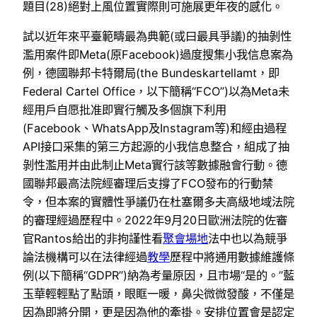
題目(28)絕對上風位置實際則可施展更年夜的感化。
試以近年來平臺範疇最為典範(或曰最具爭議)的抽剝性
濫用案件即Meta(原Facebook)過度搜集小我信息案為
例，德國聯邦卡特爾局(the Bundeskartellamt，即
Federal Cartel Office，以下簡稱“FCO”)以為Meta未
經用戶自愿批准即實行觸及多個旗下利用
(Facebook、WhatsApp及Instagram等)和經由過程
API接口采集的第三方起源的小我信息整合，組成了抽
剝性濫用并由此制止Meta實行該等數據融會行動。德
國聯邦最高法院經審理后支撐了FCO發布的行動禁
令，但本案的實體性爭議仍在杜塞爾多夫高級地域法院
的審理經過歷程中。2022年9月20日歐洲法院的佐審
官Rantos給出的非拘謹性看
聚會場地
法中也以為競爭
論法機構可以在法律經過
教學
歷程中將通用數據維護條
例(以下簡稱“GDPR”)納為考量原因，且市場“是的。”藍
玉華輕輕點了點頭，眼眶一暖，鼻尖微微發酸，不僅是
因為即將分開，更是因為他的牽掛。安排位置會是認定