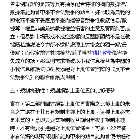
曾舉例詳證的是該等具有抽象配合特征的橫向數據流/
數據集能夠會帶來不合法競爭的題目，好比較為典範的
即電商平臺不妥應用平臺內運營者競爭性敏感信息/數
據等。權且非論前述數據權益損害的主意及實際能否成
立，但易對市場形成不成逆影響的反壟斷顯然不是在數
據隱私維護法令力所不逮時處理上述掛念的獨一解/最
優解；而假定前述數據權益/競爭權益
1對1教學
傷害損
失成立的話，那么則需求衝破以小我信息權益為中間的
小我信息維護法(36)及添絕對上風位置實際的《反不合
法競爭法》的聯合維護與規制。
三、規制機動性：規訓絕對上風位置的比擬優勢
實在，第二部門闡述絕對上風位置實際之比擬上風的未
竟之言還在于其具有規制本錢上的上風。這種上風必需
是本質的，意即只要當規制收益顯明年夜于規制本錢
時，才有需要引進絕對上風位置條目。可是，22年征
求看法稿的現有條則所能夠帶來的題目能夠會使得絕對