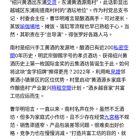
“绍兴黄酒出东浦
交流
，东浦黄酒源南村”，此话彰显出
越城区东浦街道南村村的“酒坛地位”。作为村党总支书
记、村委会主任，曹华明难言是酿酒高手，可对浸米、
蒸饭
瑜伽場地
、摊饭、落缸等流程也早已熟稔于心。当
然，其职责在于“总导演”，得张罗好各路人马。
南村是绍兴手工黄酒的发源地，酿酒已有近200
私密空
間
0年历史，明武宗御赐字号的孝贞酒坊、获得绍兴黄
酒历史上第一枚国际金奖的云集酒坊皆诞生于此。如何
将这块“金字招牌”擦得更亮？2022年，利用毗
見證
邻
黄酒小镇景区的区位优势，村里启动“黄酒源乡家庭手
作酿造村”产业复兴
時租空間
计划，“酒乡越音家”共富
工坊应运而生。
曹华明坦言，一直以来，南村名声在外，虽然不乏酒
坊，但多为家庭式小作坊，且不少存在经营
九宮格
不规
范、销售渠道窄、产品包装差等问题，很难卖出好价
格，竞争力也在慢慢消减。“打造共富工坊的目的，就