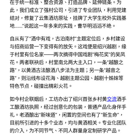
在于统一标准、整合资源、打造品牌、延伸链条。为
此，我们成立了强村公司，引进了专业团队，利用党建
结对，修复了云集酒坊原址，挂牌了大学生校外实践基
地……”说起这一年多来的实践，曹华明滔滔不绝。
自从有了“酒中有戏，古泊南村”主题定位后，乡村建设
与招商运营一下变得有的放矢。这戏便是绍兴越剧，缘
于村里有位名家——两次摘得中国戏剧“梅花奖”的吴凤
花。两者联袂后，村里南北两大主入口，一条“越酿之
路”，以黄酒古法酿酒八步法为主题；另一条“越音之
路”，则沿线布设花海、越剧主题公园、越剧十姊妹等
特色节点，碰撞出精彩火花。
如今村企联姻后，工坊办出了绍兴首张乡村黄
交流
酒手
工酿酒坊执照，经过创意化的包装，普通产品化身伴手
礼。老酒酿出“新味道”，闲置的空间也有了“新生命”，
目前所引进的十多个业态，均与黄酒相关。专业化团队
的介入，为不同节气、不同人群量身定制研学产品。