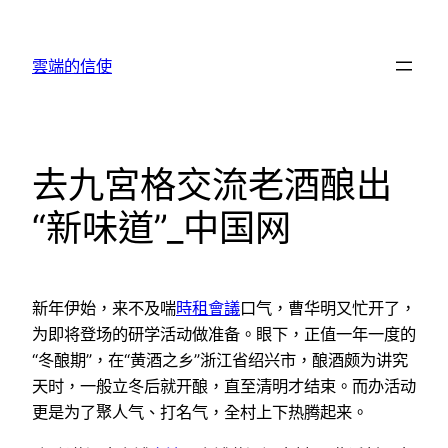
跳
至
雲端的信使
主
要
內
容
去九宮格交流老酒酿出
“新味道”_中国网
新年伊始，来不及喘
時租會議
口气，曹华明又忙开了，
为即将登场的研学活动做准备。眼下，正值一年一度的
“冬酿期”，在“黄酒之乡”浙江省绍兴市，酿酒颇为讲究
天时，一般立冬后就开酿，直至清明才结束。而办活动
更是为了聚人气、打名气，全村上下热腾起来。