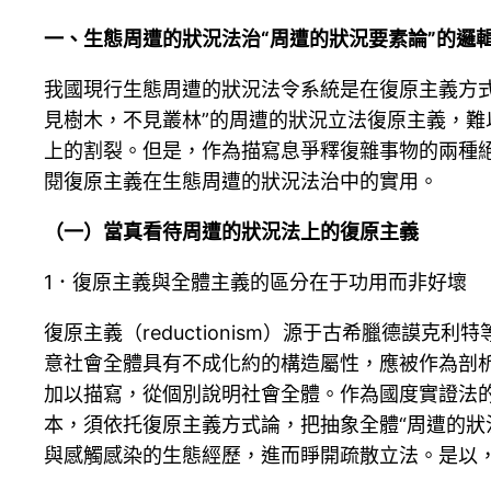
一、生態周遭的狀況法治“周遭的狀況要素論”的邏
我國現行生態周遭的狀況法令系統是在復原主義方式
見樹木，不見叢林”的周遭的狀況立法復原主義，難
上的割裂。但是，作為描寫息爭釋復雜事物的兩種
閱復原主義在生態周遭的狀況法治中的實用。
（一）當真看待周遭的狀況法上的復原主義
1．復原主義與全體主義的區分在于功用而非好壞
復原主義（reductionism）源于古希臘德謨克
意社會全體具有不成化約的構造屬性，應被作為剖
加以描寫，從個別說明社會全體。作為國度實證法
本，須依托復原主義方式論，把抽象全體“周遭的狀
與感觸感染的生態經歷，進而睜開疏散立法。是以