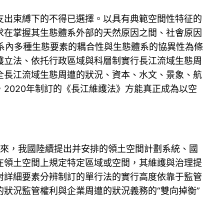
支出束縛下的不得已選擇。以具有典範空間性特征的
求在掌握其生態體系外部的天然原因之間、社會原因
體系內多種生態要素的耦合性與生態體系的協異性為條
護立法、依托行政區域與科層制實行長江流域生態周
全長江流域生態周遭的狀況、資本、水文、景象、航
2020年制訂的《長江維護法》方能真正成為以空
年來，我國陸續提出并安排的領土空間計劃系統、國
在領土空間上規定特定區域或空間，其維護與治理提
對詳細要素分辨制訂的單行法的實行高度依靠于監管
狀況監管權利與企業周遭的狀況義務的“雙向掉衡”