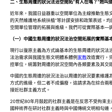
二、生態周遭的狀況法治空間拓“有人在嗎？”她叫
近年來，我國日益器重以空間單位為主線推動生態文
的天然維護地系統扶植”等計謀安排和政策表述，均
空間單位管理的拓展與進級。我們可從實際基本—
（一）中國生態周遭的狀況法治空間拓展的實際基
現行以復原主義為方式論基本的生態周遭的狀況法
法治需求與我國生態文明體系體例
家教
改造實行，
控單位，統籌對周遭的狀況空間內各類要素及其交
中國的生態周遭的狀況法治以周遭的狀況要素維護
方式的進級，但二者不成偏廢，這請求為在綜合兩
接近社群主義方式。
20世紀80年月鼓起的社群主義是在反思不受拘束
國粹術界在研討社群主義時與中國傳統文明相勾連