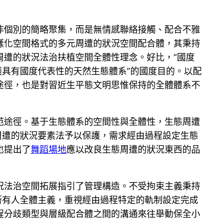
非個別的簡略聚集，而是無情感聯絡接觸、配合不雅
樣化空間格式的多元周遭的狀況空間配合體，其秉持
周遭的狀況法治扶植空間全體性理念。好比，“國度
護具有國度代表性的天然生態體系”的國度目的。以配
途徑，也是對習近生平態文明思惟保持的全體體系不
范途徑。基于生態體系的空間性與全體性，生態周遭
周遭的狀況要素法予以保護，需求經由過程設定生態
也提出了
舞蹈場地
應以改良生態周遭的狀況東西的品
況法治空間拓展指引了管理構造。不受拘束主義秉持
所有人全體主義，重視經由過程特定的軌制設定完成
程分歧類型與層級配合體之間的溝通來往舉動保全小