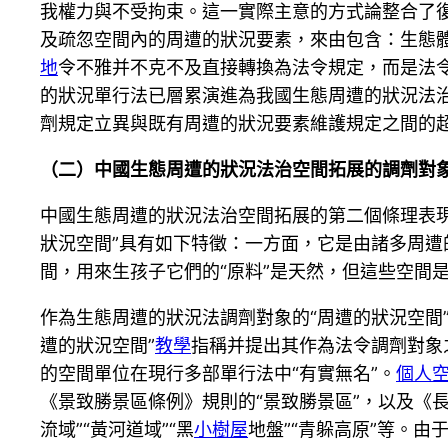
我權力與不受拘束。這一實際主意的方式論整合了
及疏忽空間內的周遭的狀況要素，來由包含：生態
地
令不雅并不克不及直接轉換為法令規定，而是法
的狀況單行法已層累演進為我國生態周遭的狀況法治
劑規定立異與既有周遭的狀況要素維護規定之間的
（二）中國生態周遭的狀況法治空間拓展的調劑對
中國生態周遭的狀況法治空間拓展的第二個條理表現
狀況空間”具有如下特徵：一方面，它是由諸多周
間，用來生孩子它們的“原料”是天然，但這些空間
作為生態周遭的狀況法調劑對象的“周遭的狀況空間
遭的狀況空間”
教學
指稱并提出其作為法令調劑對象
的空間單位在現行多部單行法中“有實無名”。
個人
《景致勝景區條例》規則的“景致勝景區”，以及《
流域”“黃河道域”“黑
小樹屋
地盤”“青躲高原”等。