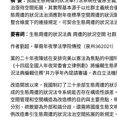
摘 要：
我國生態周遭的狀況單行法系統在復原主義
治亟待空間拓展，其實際基本源于以社群主義統合
態周遭的狀況法治須應對年夜標準空間周遭的狀況
整合維度下的連接規定，可契合生態周遭的狀況法
要害詞：
生態周遭的狀況法典 周遭的狀況空間 社群
作者劉超，華裔年夜學法學院傳授（泉州362021）
黨的二十年夜陳述在安排完美以憲法為焦點的中國特
《十四屆全國人年夜常委會立律例劃》將編輯生態周
況法典編輯任務”并力爭年內提請審議，表白立法機
改造開放以來，我國制訂了三十余部生態周遭的狀
成的生態周遭的狀況法令系統能否存在構造性誤差
空間管理和空間構造為改造標的目的與主要亮點，
分別、疏散變為外部和諧分歧，還需將國度生態文
例改造牽引生態周遭的狀況法治空間拓展的新規定