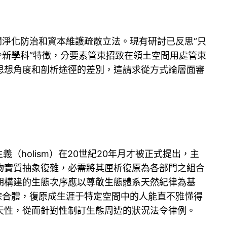
開淨化防治和資本維護疏散立法。現有研討已反思“只
令新學科”特徵，分要素管束招致在領土空間用處管束
思想角度和剖析途徑的差別，這請求從方式論層面審
義（holism）在20世紀20年月才被正式提出，主
物實質抽象復雜，必需將其厘析復原為各部門之組合
期構建的生態次序應以尊敬生態體系天然紀律為基
綜合體，復原成生涯于特定空間中的人能直不雅懂得
天性，從而針對性制訂生態周遭的狀況法令律例。