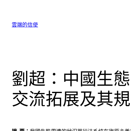
跳
至
主
雲端的信使
要
內
容
劉超：中國生態
交流拓展及其規