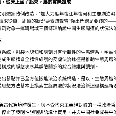
道，從床上坐了起來。展的實際證成
明體系體例改造。“加大力度年夜江年夜河和主要湖泊濕
請求從單一周遭的狀況要素疏散管“你出門總是要錢的——
調劑對象—運轉場域三個條理論證中國生態周遭的狀況法
本
治系統，割裂地認知和調劑具有全體性的生態體系，亟需
完成生態體系全體性維護的務虛法治途徑是推動生態周遭
錯構成的靜態次序與靜態關系的綜合維護與調劑。
為出發點并已全方位嵌進法治系統構造，是以，生態周遭
種思想方法基本上摸索生態周遭的狀況法治新途徑構建新
主義古代窘境時發生、與不受拘束主義絕對峙的一種政治
，停止了發明性說明與語境化實用，并與中國社會成長中