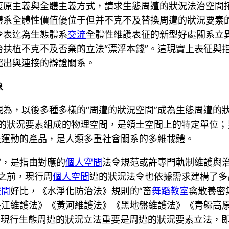
復原主義與全體主義方式，請求生態周遭的狀況法治空間
體系全體性價值優位于但并不克不及替換周遭的狀況要素
令表達為生態體系
交流
全體性維護表征的新型好處關系立
扶植不克不及否棄的立法“漂浮本錢”。這現實上表征與
超出與連接的辯證關系。
象
為，以後多種多樣的“周遭的狀況空間”成為生態周遭的
遭的狀況要素組成的物理空間，是領土空間上的特定單位
是運動的產品，是人類多重社會關系的多維載體。
”，是指由對應的
個人空間
法令規范或許專門軌制維護與治
之前，現行周
個人空間
遭的狀況法令也依據需求建構了多
空間
好比，《水淨化防治法》規則的“畜
舞蹈教室
禽散養密
長江維護法》《黃河維護法》《黑地盤維護法》《青躲高
由于現行生態周遭的狀況立法重要是周遭的狀況要素立法，