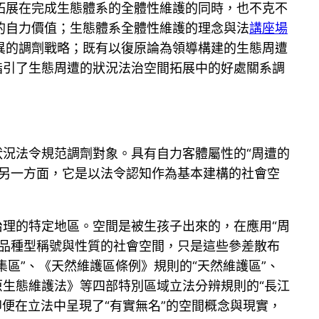
拓展在完成生態體系的全體性維護的同時，也不克不
的自力價值；生態體系全體性維護的理念與法
講座場
異的調劑戰略；既有以復原論為領導構建的生態周遭
指引了生態周遭的狀況法治空間拓展中的好處關系調
狀況法令規范調劑對象。具有自力客體屬性的“周遭的
；另一方面，它是以法令認知作為基本建構的社會空
理的特定地區。空間是被生孩子出來的，在應用“周
品種型稱號與性質的社會空間，只是這些參差散布
集區”、《天然維護區條例》規則的“天然維護區”、
原生態維護法》等四部特別區域立法分辨規則的“長江
即便在立法中呈現了“有實無名”的空間概念與現實，