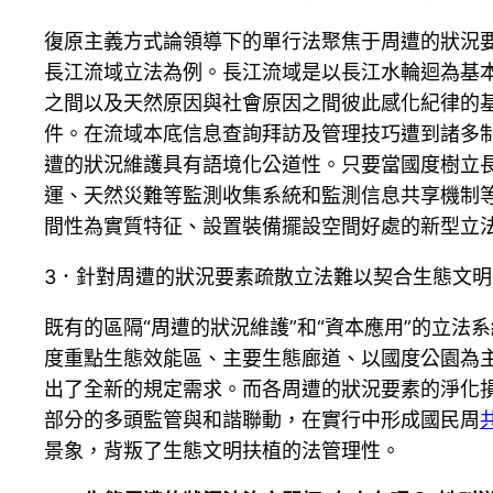
復原主義方式論領導下的單行法聚焦于周遭的狀況
長江流域立法為例。長江流域是以長江水輪迴為基
之間以及天然原因與社會原因之間彼此感化紀律的基
件。在流域本底信息查詢拜訪及管理技巧遭到諸多
遭的狀況維護具有語境化公道性。只要當國度樹立
運、天然災難等監測收集系統和監測信息共享機制等
間性為實質特征、設置裝備擺設空間好處的新型立
3．針對周遭的狀況要素疏散立法難以契合生態文
既有的區隔“周遭的狀況維護”和“資本應用”的立
度重點生態效能區、主要生態廊道、以國度公園為
出了全新的規定需求。而各周遭的狀況要素的淨化
部分的多頭監管與和諧聯動，在實行中形成國民周
景象，背叛了生態文明扶植的法管理性。