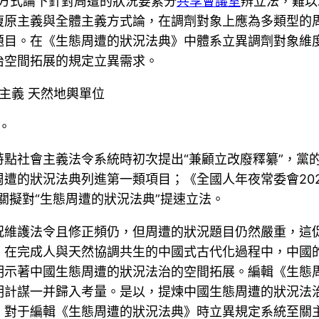
方式論下針對周遭的狀況要素分
共享會議室
辨立法，難以
復原主義與全體主義方式論，在調劑對象上應為多類型的
題目。在《生態周遭的狀況法典》中體系立異調劑對象維
治空間拓展的規定立異需求。
主義 天然地輿單位
。
點社會主義法令系統時初次提出“兼顧立改廢釋纂”，黨的
遭的狀況法典列進第一類項目；《全國人年夜常委會20
關擬對“生態周遭的狀況法典”提速立法。
況維護法令且修正頻仍，但周遭的狀況題目仍然嚴重，這
。在完成人與天然協調共生的中國式古代化過程中，中國
明示著中國生態周遭的狀況法治的空間拓展。編輯《生態
明計謀一并歸入考量。是以，提煉中國生態周遭的狀況法
，對于編輯《生態周遭的狀況法典》時立異規定系統至關