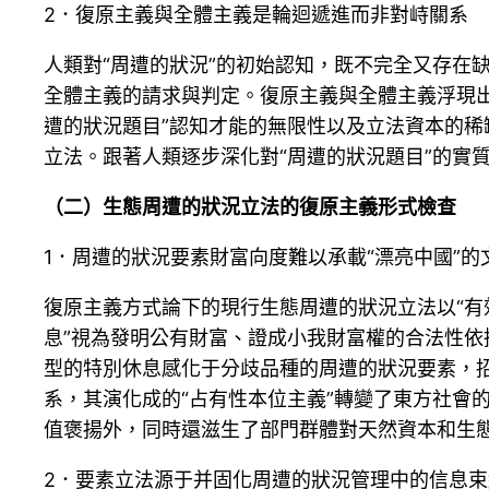
2．復原主義與全體主義是輪迴遞進而非對峙關系
人類對“周遭的狀況”的初始認知，既不完全又存在
全體主義的請求與判定。復原主義與全體主義浮現
遭的狀況題目”認知才能的無限性以及立法資本的稀
立法。跟著人類逐步深化對“周遭的狀況題目”的實
（二）生態周遭的狀況立法的復原主義形式檢查
1．周遭的狀況要素財富向度難以承載“漂亮中國”的
復原主義方式論下的現行生態周遭的狀況立法以“有
息”視為發明公有財富、證成小我財富權的合法性
型的特別休息感化于分歧品種的周遭的狀況要素，
系，其演化成的“占有性本位主義”轉變了東方社會
值褒揚外，同時還滋生了部門群體對天然資本和生
2．要素立法源于并固化周遭的狀況管理中的信息束