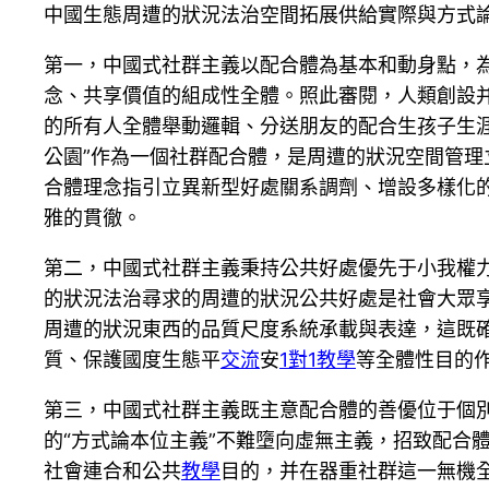
中國生態周遭的狀況法治空間拓展供給實際與方式
第一，中國式社群主義以配合體為基本和動身點，
念、共享價值的組成性全體。照此審閱，人類創設
的所有人全體舉動邏輯、分送朋友的配合生孩子生
公園”作為一個社群配合體，是周遭的狀況空間管理
合體理念指引立異新型好處關系調劑、增設多樣化
雅的貫徹。
第二，中國式社群主義秉持公共好處優先于小我權
的狀況法治尋求的周遭的狀況公共好處是社會大眾享
周遭的狀況東西的品質尺度系統承載與表達，這既
質、保護國度生態平
交流
安
1對1教學
等全體性目的
第三，中國式社群主義既主意配合體的善優位于個
的“方式論本位主義”不難墮向虛無主義，招致配合
社會連合和公共
教學
目的，并在器重社群這一無機