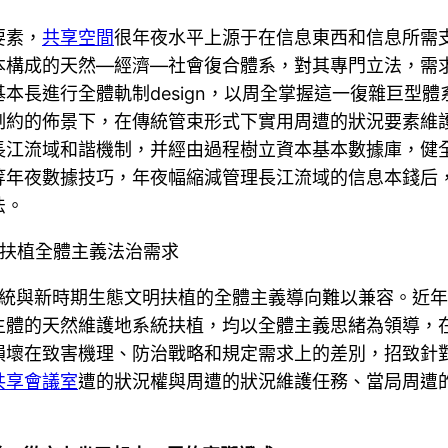
要素，
共享空間
很年夜水平上源于在信息東西和信息所需
本構成的天然—經濟—社會復合體系，對其專門立法，需
本長進行全體軌制design，以周全掌握這一復雜巨型
制約的佈景下，在傳統管束形式下實用周遭的狀況要素維
長江流域和諧機制，并經由過程樹立資本基本數據庫，健
年夜數據技巧，年夜幅縮減管理長江流域的信息本錢后，
法。
明扶植全體主義法治需求
法系統與新時期生態文明扶植的全體主義導向難以兼容。近
主體的天然維護地系統扶植，均以全體主義思緒為領導，
損壞在致害機理、防治戰略和規定需求上的差別，招致針
共享會議室
遭的狀況權與周遭的狀況維護任務、當局周遭的