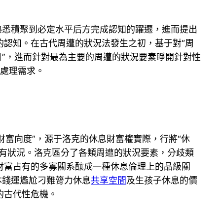
熟悉積聚到必定水平后方完成認知的躍遷，進而提出
的認知。在古代周遭的狀況法發生之初，基于對“周
目”，進而針對最為主要的周遭的狀況要素睜開針對性
”處理需求。
財富向度”，源于洛克的休息財富權實際，行將“休
共有狀況。洛克區分了各類周遭的狀況要素，分歧類
財富占有的多寡關系釀成一種休息倫理上的品級關
本錢運尷尬刁難膂力休息
共享空間
及生孩子休息的價
的古代性危機。