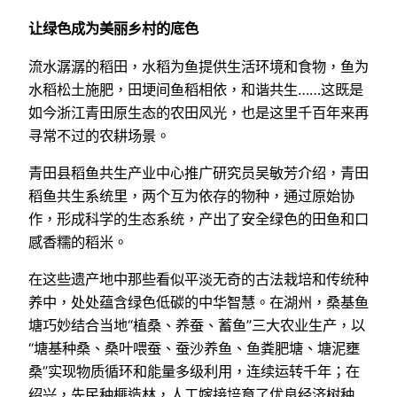
让绿色成为美丽乡村的底色
流水潺潺的稻田，水稻为鱼提供生活环境和食物，鱼为
水稻松土施肥，田埂间鱼稻相依，和谐共生……这既是
如今浙江青田原生态的农田风光，也是这里千百年来再
寻常不过的农耕场景。
青田县稻鱼共生产业中心推广研究员吴敏芳介绍，青田
稻鱼共生系统里，两个互为依存的物种，通过原始协
作，形成科学的生态系统，产出了安全绿色的田鱼和口
感香糯的稻米。
在这些遗产地中那些看似平淡无奇的古法栽培和传统种
养中，处处蕴含绿色低碳的中华智慧。在湖州，桑基鱼
塘巧妙结合当地“植桑、养蚕、蓄鱼”三大农业生产，以
“塘基种桑、桑叶喂蚕、蚕沙养鱼、鱼粪肥塘、塘泥壅
桑”实现物质循环和能量多级利用，连续运转千年；在
绍兴，先民种榧造林，人工嫁接培育了优良经济树种