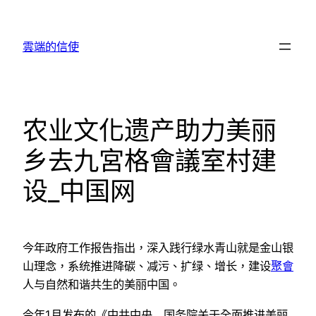
跳
至
雲端的信使
主
要
內
容
农业文化遗产助力美丽
乡去九宮格會議室村建
设_中国网
今年政府工作报告指出，深入践行绿水青山就是金山银
山理念，系统推进降碳、减污、扩绿、增长，建设
聚會
人与自然和谐共生的美丽中国。
今年1月发布的《中共中央 国务院关于全面推进美丽