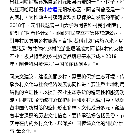
省红河哈尼族彝族自治州元阳县南部的一个小村子，地
处红河哈尼梯田
小樹屋
元阳核心区。阿者科曾经是一个
贫困村，为推动古村落阿者科实现保护与发展的平衡，
2018年，元阳县邀请中山大学为阿者科村民小组专门
编制了“阿者科计划”，组织村民成立村集体旅游公司，
引导村民发展乡村旅游。自“阿者科计划”实施以来，以
“蘑菇房”为载体的乡村旅游业逐渐成为阿者科村的支柱
产业，极具特色的乡村旅游品牌已基本形成。2019
年，阿者科村被评为“中国美丽休闲乡村”。
闵庆文建议，建设美丽乡村，需要将保护生态环境、传
承乡村文化与社会经济发展协同推进。要注重土地利用
结构的合理性，以提升农业生态系统的稳定性和服务功
能，同时加强传统村落保护利用和乡村风貌引导，以保
留中国传统村落的空间形态多样、文化成分多元，蕴涵
着丰富深邃的历史文化信息，要传承弘扬包括民俗、节
庆等在内的乡村文化，以保护中国传统文化的“根文化”
与“母文化”。