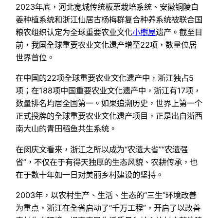
2023年底，河北宽城传统板栗栽培系统、安徽铜陵白
姜种植系统和浙江仙居古杨梅群复合种养系统被联合国
粮农组织认定为全球重要农业文化
小樹屋
遗产。截至目
前，我国全球重要农业文化遗产增至22项，数量位居
世界首位。
在中国的22项全球重要农业文化遗产中，浙江独占5
项；在188项中国重要农业文化遗产中，浙江有17项，
数量排名均居全国第一。如果追溯历史，世界上第一个
正式授牌的全球重要农业文化遗产项目，正是出自浙西
南大山的青田稻鱼共生系统。
在闵庆文看来，浙江之所以成为“农遗大省”“农遗强
省”，不仅在于有得天独厚的生态风貌、农耕传承，也
在于数十年如一日对美丽乡村建设的坚持。
2003年，以农村生产、生活、生态的“三生”环境改善
为重点，浙江在全省启动了“千万工程”，开启了以改善