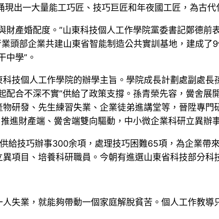
，涌現出一大量能工巧匠、技巧巨匠和年夜國工匠，為古代
與財產婚配度。”山東科技個人工作學院黨委書記鄭德前表
元與行業頭部企業共建山東省智能制造公共實訓基地，建成了
干中學”。
東科技個人工作學院的辦學主旨。學院成長計劃處副處長
起配合不深不實”供給了政策支撐。孫青榮先容，黌舍展
產物研發、先生練習失業、企業徒弟進講堂等，晉陞專門
，推進財產端、黌舍端雙向驅動，中小微企業科研立異辦
給技巧辦事300余項，處理技巧困難65項，為企業帶來
立異項目、培養科研職員。今朝有進選山東省科技部分科技
一人失業，就能夠帶動一個家庭解脫貧苦。個人工作教導