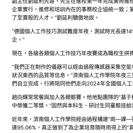
副主任劉延利先容，先生在進校第一年完成實際進修
企業實行，進修和培訓內在的事務校企協統一致；
了至寶般的人才。”劉延利驕傲地說。
“德國個人工作技巧測試難度年夜，測試時光長達1
企。”
現在，各級各類個人工作技巧年夜賽成為職校生拼
“我們正在制作的儀器可以經由過程傳感器采集空
狀況東西的品質等信息。”濟南個人工作學院年夜三
們自立完成，行將陪同他們走向2024年全國個人
趙向輝常常餐與加入各類競賽。他地點團隊的“基于
中榮獲二等獎。“固然與本科生、研討生同臺競技給
近年來，濟南個人工作學院經由過程構建“崗—課—
達95.06%，真正做到了為企業培育隨時用得上