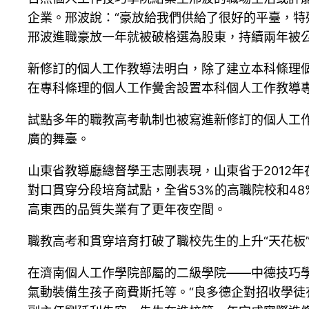
企業。邢波說：“豪放給我們供給了很好的平臺，特殊
邢波進職豪放一年就被破格選為股東，持續兩年被公
新修訂的個人工作教導法明白，除了建立本科條理
在專科條理的個人工作黌舍設置本科個人工作教導
試點多年的職教高考軌制也被寫進新修訂的個人工
廣的舞臺。
山東省教導廳總督學王志剛表現，山東省于2012年在
對口貫穿分段培育試點，全省53%的高職院校和4
高東西的品質失業有了更年夜空間。
職教高考和貫穿培育打破了職校先生的上升“天花板
在濟南個人工作學院部屬的二級學院——中德技巧學院
氣動裝備生孩子商費斯托等。“良多德企對招收學徒