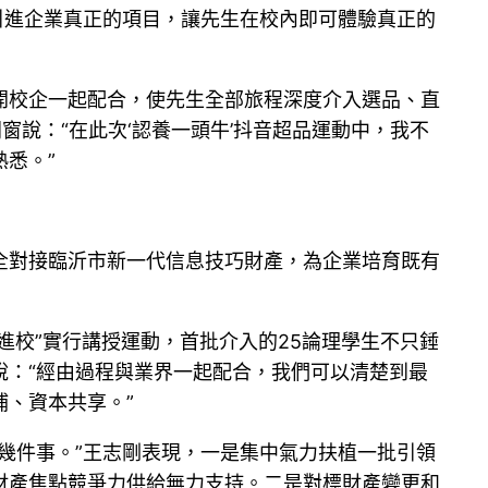
引進企業真正的項目，讓先生在校內即可體驗真正的
開校企一起配合，使先生全部旅程深度介入選品、直
窗說：“在此次‘認養一頭牛’抖音超品運動中，我不
悉。”
全對接臨沂市新一代信息技巧財產，為企業培育既有
進校”實行講授運動，首批介入的25論理學生不只錘
說：“經由過程與業界一起配合，我們可以清楚到最
、資本共享。”
幾件事。”王志剛表現，一是集中氣力扶植一批引領
財產焦點競爭力供給無力支持。二是對標財產變更和