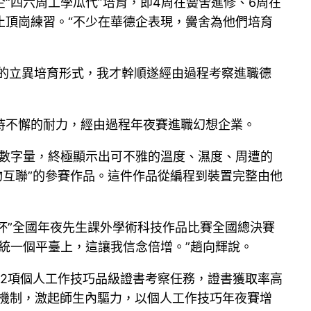
“四六周工學瓜代”培育，即4周在黌舍進修、6周在
止頂崗練習。“不少在華德企表現，黌舍為他們培育
舍的立異培育形式，我才幹順遂經由過程考察進職德
持不懈的耐力，經由過程年夜賽進職幻想企業。
的數字量，終極顯示出可不雅的溫度、濕度、周遭的
物互聯”的參賽作品。這件作品從編程到裝置完整由他
杯”全國年夜先生課外學術科技作品比賽全國總決賽
統一個平臺上，這讓我信念倍增。”趙向輝說。
52項個人工作技巧品級證書考察任務，證書獲取率高
勵機制，激起師生內驅力，以個人工作技巧年夜賽增