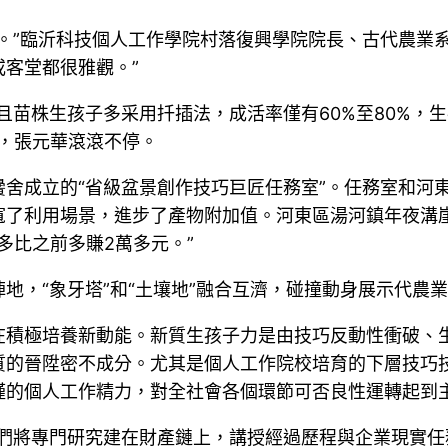
。”臨沂科技個人工作學院村落復興學院院長、古代農業
客堂都很雅觀。”
且苗株生孩子多采用扦插法，成活率僅有60%至80%，
節，張元華滾滾不停。
舍成立的“省級盆景創作技巧巨匠任務室”。任務室和河
寬了利用場景，進步了產物附加值。河東區湯河鎮年夜溝
多比之前多賺2萬多元。”
地，“象牙塔”和“土壤地”融合互濟，碰撞動身展示代農
在積極培養新動能。新質生孩子力是由技巧反動性衝破、
質的晉陞密不成分。尤其是個人工作院校培育的下層技巧
謹的個人工作精力，對全社會各個環節可否良性運轉起到
們將專門研究建在財產鏈上，講授經過歷程與企業現實任