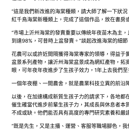
“這是我們新改進的海棠種類，請大師了解一下狀況
紅千鳥海棠新種類上，完成了這個作品，放在書房或
“市場上沂州海棠的發賣重要以傳統年夜苗木為主，
到達98%，可昔時上盆發賣。”談起改進海棠的細
花農可以或許近間隔獲得海棠專家的領導，得益于黌
盆景系列產物，讓沂州海棠盆景成為網紅產物，拓
眼，可年夜年夜進步了生孩子效力，1年上去我們至
一個年夜棚、一間農舍，就是農業科技立異的前沿陣
以後，在加速構成新質生孩子力的請求下，各地都
催生確當代進步前輩生孩子力，其成長與休息者本
不成或缺。他們能否具有高度的專門研究素養和嚴
“既是先生，又是主播、運營、客服等職場腳色，我