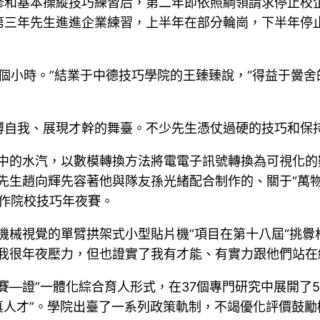
和基本操縱技巧練習后，第二年即依照綱領請求停止校企
第三年先生進進企業練習，上半年在部分輪崗，下半年停
4個小時。”結業于中德技巧學院的王臻臻說，“得益于黌
搏自我、展現才幹的舞臺。不少先生憑仗過硬的技巧和保
氣中的水汽，以數模轉換方法將電電子訊號轉換為可視化
先生趙向輝先容著他與隊友孫光緒配合制作的、關于“萬
工作院校技巧年夜賽。
機械視覺的單臂拱架式小型貼片機”項目在第十八屆“挑釁
我很年夜壓力，但也證實了我有才能、有實力跟他們站在
賽—證”一體化綜合育人形式，在37個專門研究中展開了
的“真人才”。學院出臺了一系列政策軌制，不竭優化評價鼓