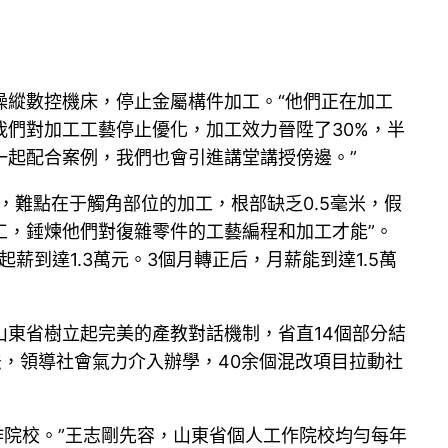
操縱數控機床，停止金屬構件加工。“他們正在加工
們對加工工藝停止優化，加工效力晉陞了30%，半
一起配合案例，我們也會引進講堂講授傍邊。”
，難點在于觸角部位的加工，根部缺乏0.5毫米，假
工，錘煉他們對復雜零件的工藝編程和加工才能”。
到達1.3萬元。3個月轉正后，月薪能到達1.5萬
東省樹立起完美的產教對話機制，省直14個部分結
法，領導社會氣力介入辦學，40余個混改項目拉動社
作院校。”王志剛先容，山東省個人工作院校均勻每年