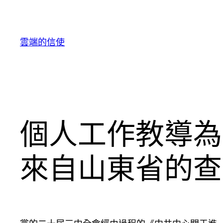
跳
至
主
雲端的信使
要
內
容
個人工作教導為
來自山東省的查