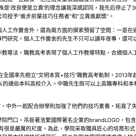
是‘改良便是立異’的理念讓我深感認同，我先后停止了30
司授予“進步前輩技巧任務者”和“立異進獻獎”。
個人工作黌舍外，還為兩方面的摸索預留了空間：一是在
專門研究。個人工作黌舍的先生不只可以讀年夜專，還可
作教導法。職教高考表現了個人工作教導特點，合適個人
全國率先樹立“文明本質+技巧”職教高考軌制，2013年起又
8%的通俗本科高校介入。中職先生既可以上高職專科和
”，中外一起配合辦學則加強了他們的技巧素養，拓寬了
門口，吊掛著浩繁國際著名企業的brandLOGO，包含
有很是嚴厲的尺度。為此，學院采取獨具匠心的培育形式