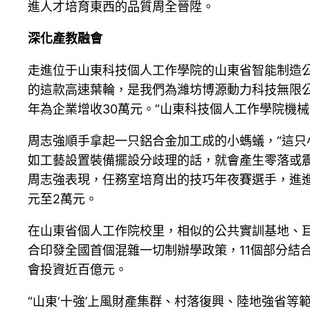
進人才培育東西的品質周全晉陞。
深化產教融會
走進位于山東科技個人工作學院的山東省智能制造
的這款高速葉輪，是我們為濰坊博源動力科技無限
年為企業增收30萬元。”山東科技個人工作學院機
周志強順手拿起一只鋁合金加工成的小螞蟻，“這只
如工藝設置裝備擺設分歧理的話，就會產生零落或
周志強表現，任務室培育出的技巧年夜賽選手，進進豪
元至2萬元。
在山東省個人工作院校里，相似的公共實訓基地、
合印發全國首個混雜一切制辦學政策，11個部分結
會投資近百億元。
“山東‘十強’上風財產集群、村落復興、陸地強省等