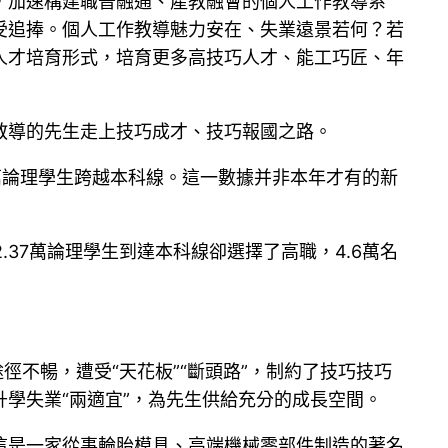
，加速構建職普融通、產教融會的個人工作教導系
受追捧。個人工作教導魅力安在、失業遠景若何？若
人才培育形式，培育更多高技巧人才、能工巧匠、年
教導的先生走上技巧成才、技巧報國之路。
5萬論理學生跨越本科線。這一數據并非本年才有的新
.37萬論理學生到達本科線卻選擇了高職，4.6萬名
徑不暢，遭受“天花板”“斷頭路”，制約了技巧技巧
學失業“兩適宜”，為先生供給充分的成長空間。
這是一家從事輪胎模具、高端機械零部件制造的著名