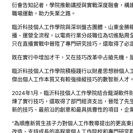
衍會告知記者，學院推動講授與實戰深度融會，構建
職場運動，助力失業之路。
臨沂科技個人工作學院與深圳盤古團體、山東金勝
播、運營全流程，以電商行業分歧職位為切進點周全
只在直播實戰中晉陞了專門研究技巧，還取得了必
既在實行中增加才干，又在技巧改革中占搶先機，
臨沂科技個人工作學院積極踐行以財產思想辦個人
傑出個人工作本質又有較強操縱技巧的數智新人才
2024年1月，臨沂科技個人工作學院結合龍湖軟
煉了實行技巧，還取得了部門經濟支出，晉陞了先
新的技巧、最前沿的創意和最具挑釁性的項目，企
“為順應新質生孩子力對個人工作教導提出的更高東
改造、支持成長的高程度個人工作院校和專門研究