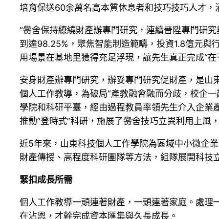
培育保送60余萬名高本質休息者和技巧技巧人才
“黌舍保持繚繞財產辦專門研究，連續晉陞專門研究
到達98.25%，聚焦智能制造範疇，投資1.8億
用場景在基地里獲得充足浮現，讓先生真正完成“在
安身財產辦專門研究，辦妥專門研究促財產，是山
個人工作教導，為破局“產教融會融而分歧，校企一
學院和科研平臺，經由過程教員率領先生介入企業
推動“登時式”科研，施展了黌舍技巧立異利用上風
近5年來，山東科技個人工作學院為區域中小微企業供
財產傳授、高程度科研團隊等方法，組隊展開科技
緊扣成長所需
個人工作教導一頭連著財產，一頭連著家庭。處理
在沾恩，才幹完成資本匯集與久長成長。