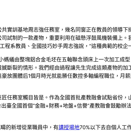
公共實訓基地周志強任務室，幾名同窗正在教員的領導下
公司試制的一款產物，重要利用在磁懸浮鼓風機裝備上。我
械工程系教員、全國技巧妙手周志強說，“這種典範的校企
小螞蟻由整塊鋁合金毛坯在五軸聯念頭床上一次加工成型
震撼斷裂的情形。我們經由過程讓先生完成這類產物的加
放團體后1個月時光就能勝任數控多軸編程職位，月薪起薪
巨匠任務室觸目皆是。作為全國首批產教融會試點省份，山
合出臺全國首個“金融+財務+地盤+信譽”產教融會鼓勵辦
範疇的新增從業職員中，有
講授場地
70%以下去自個人工