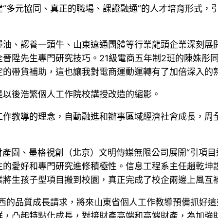
“多元協同、真正的職場、課證融通”的人才培育形式，
糧油、認養一頭牛、山東遠通團體等行業龍頭企業深刻展
晉陞先生專門研究技巧。21級電商五年制2班的陳姝彤同
定的帶貨補助，這也讓我對電商運動運轉有了加倍深入的熟
是以後浩繁個人工作院校講授改造的縮影。
工作教導的理念，自動融進和辦事區域經濟社會成長，周
。
件財產園、墨格視創（北京）文明傳媒無限公司展開“引項目
生的愛好和專門研究進修積極性。信息工程系主任趙乾坤
業將生孩子型項目搬到校園，真正完成了校企兩邊上風互補
西的品質成長請求，將來山東省個人工作教導預備抓好這
群，凸起特點化成長，對接財產高端和高端財產，為加強