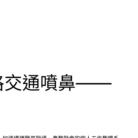
格交通噴鼻——