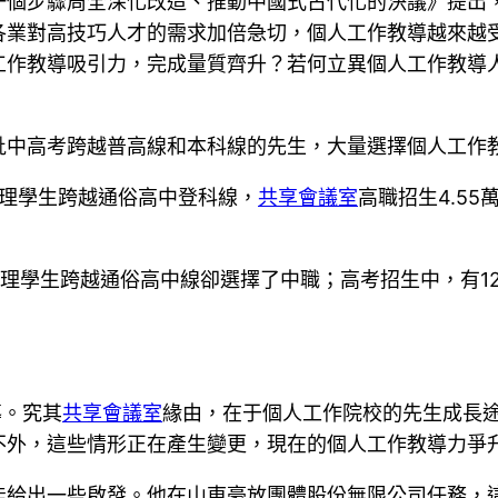
一個步驟周全深化改造、推動中國式古代化的決議》提出
各業對高技巧人才的需求加倍急切，個人工作教導越來越
工作教導吸引力，完成量質齊升？若何立異個人工作教導
批中高考跨越普高線和本科線的先生，大量選擇個人工作
萬論理學生跨越通俗高中登科線，
共享會議室
高職招生4.5
論理學生跨越通俗高中線卻選擇了中職；高考招生中，有12
導。究其
共享會議室
緣由，在于個人工作院校的先生成長途
外，這些情形正在產生變更，現在的個人工作教導力爭升
能給出一些啟發。他在山東豪放團體股份無限公司任務，