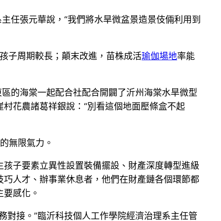
系主任張元華說，“我們將水旱微盆景造景伎倆利用到
生孩子周期較長；顛末改進，苗株成活
瑜伽場地
率能
東區的海棠一起配合社配合開闢了沂州海棠水旱微型
崖村花農諸葛祥銀說：“別看這個地面壓條盒不起
業的無限氣力。
生孩子要素立異性設置裝備擺設、財產深度轉型進級
技巧人才、辦事業休息者，他們在財產鏈各個環節都
主要感化。
務對接。”臨沂科技個人工作學院經濟治理系主任管