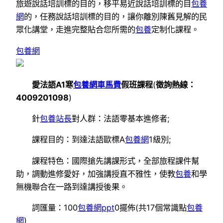
旅遊說話培訓標的目的，移平易近說話培訓標的目
包養
網
的，任務說話培訓標的目的，讓你離別陳舊見解的民
眾化講堂，走進完整貼合您所需的
包養
定制化課程。
包養網
愛法語A1寒
包養網車馬費
假班課程
(
徵詢熱線：
4009201098
)
針
包養站長
對人群：法語零基本進修者;
課程目的：到達法語歐標A
包養網
1級別;
課程特色：國際搶先講課形式，全部旅程課件幫
助，調動進修愛好，加強講授直不雅性，使教
包養
和學
無機聯合在一路到達講授後果。
詞匯量：100
包養網ppt
0擺佈(共17個常識點
包養
網
)