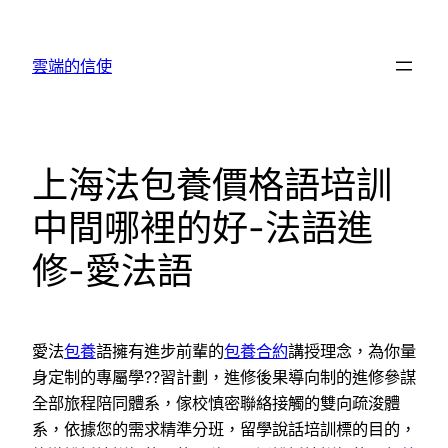
跳
至
雲端的信使
主
要
內
容
上海法包養價格語培訓
中間哪裡的好-法語進
修-愛法語
愛法
包養
語擁有進步前輩的
包養合約
講授理念，為你量
身定制的專屬學??習計劃，進修後果導向制的進修參謀
全部旅程陪同體系，傢校慎密聯絡接觸的雙向疏浚體
系，依據您的需求精準分班，留學說話培訓標的目的，