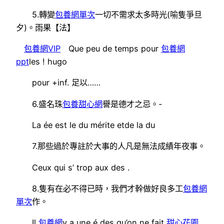
5.轉變
包養網單次
一切不需求太多時光(喻隻爭旦
夕)。雨果【法】
包養網VIP
Que peu de temps pour
包養網
ppt
les ! hugo
pour +inf. 足以……
6.盛名珠
包養甜心網
譽是德才之忌。-
La ée est le du mérite etde la du
7.那些過於專註於大事的人凡是無法成績年夜事。
Ceux qui s’ trop aux des .
8.隻有在必不得已時，我們才幹做好良多工
包養網
單次
作。
Il
包養網
y a une é des qu’on ne fait
甜心花園