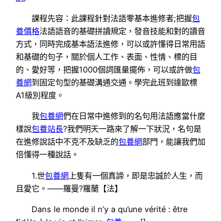
課程先容：此課程針對法語零基本進修者;把握
包
養價格
法語語音的基礎拼讀規定，發音技能和對的讀音
方式，同時完成基本語法進修，可以或許懂得日常用語
和基礎的句子，關於個人工作、表面、性情、標的目
的、愛好等，把握1000個詞匯量擺佈，可以或許做
包
養網
到固定句型的基礎溝通交通。學完此班到達歐標
A1級別程度。
我
包養網
們在日常中進修到的名句用法語應當什麼
樣說
包養站長
?我們明天一路來了解一下狀況，名句是
在進修說話中不克不及缺乏的
包養網
部門，能讓我們加
倍懂得一種說話。
1.世
包養網
上隻有一個真諦，即是忠誠於人生，而
且愛它。——羅曼?羅蘭【法】
Dans le monde il n’y a qu’une vérité : être