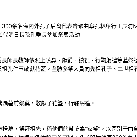
，300余名海內外孔子后裔代表齊聚曲阜孔林舉行壬辰清
9代明日長孫孔垂長參加祭奠活動。
垂長師長教師依照上噴鼻、獻爵、讀祝、行鞠躬禮等墓祭
興祖孔仁玉敬獻花籃。全體參祭人員向先祖孔子、二世祖
灝墓前祭奠，敬獻了花籃，行鞠躬禮。
林掃墓，祭拜祖先，稱他們的祭奠為“家祭”，以區別于曲