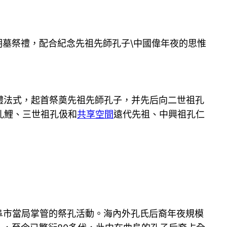
明墓祭禮，配合紀念先祖先師孔子\中國偉年夜的思惟
禮法式，起首祭奠先祖先師孔子，并先后向二世祖孔
孔鯉、三世祖孔伋和
共享空間
遠代先祖、中興祖孔仁
阜市當局掌管的祭孔活動。海內外孔氏后裔年夜規模