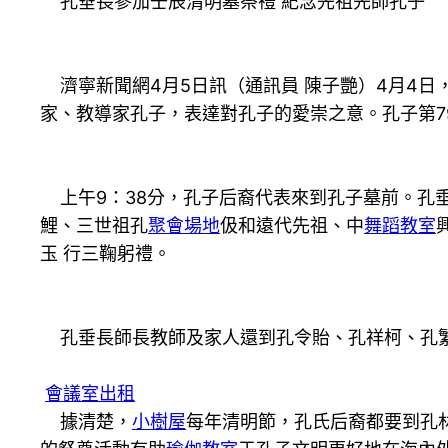
孔垂長參加壬辰清明墓祭禮 紀念先祖先師孔子
濟寧新聞網4月5日訊（通訊員 陳子艷）4月4日
家、教導家孔子，表達對孔子的愛崇之意。孔子第7
上午9：38分，孔子后裔代表來到孔子墓前。孔
鯉、三世祖孔
聚會場地
伋和遠代先祖、中
舞蹈教室
玉 行三鞠躬禮。
孔垂長師長教師及家人還到孔令貽、孔祥柯、孔繁
會議室出租
據清楚，
小樹屋
每年清明節，孔氏后裔都要到孔