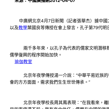
來源：中國廣播網2012-04-07
中廣網北京4月7日新聞（記者張華杰）據中國之
以及
教學
葉國良等傳授在會上發言，孔子第79代明
兩千多年來，以孔子為代表的儒家文明潛移默化
儒學復興的程序開始加快。
瑜伽教室
北京年夜學傳授湯一介說：“中華平易近族的
會的方方面面，需求我們生生世世傳承。”
北京年夜學校長周其鳳表現：“在我看來，離開