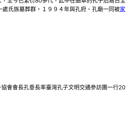
人，至今已繁衍80多代，此中在曲阜的孔子后裔占全
一處氏族墓葬群，１９９４年與孔府、孔廟一同被
家
子協會會長孔垂長率臺灣孔子文明交通參訪團一行20