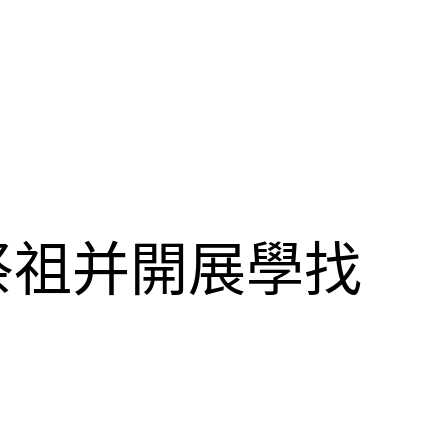
祭祖并開展學找