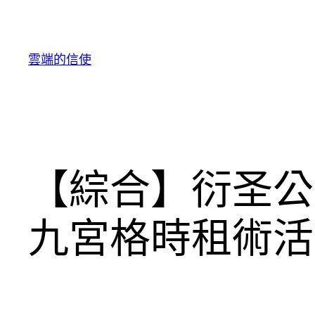
跳
至
主
雲端的信使
要
內
容
【綜合】衍圣公
九宮格時租術活