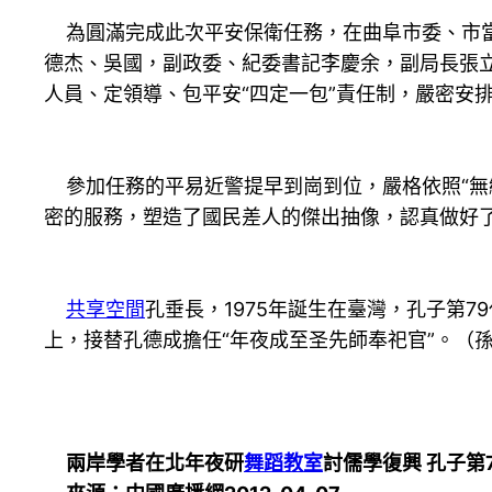
為圓滿完成此次平安保衛任務，在曲阜市委、市當
德杰、吳國，副政委、紀委書記李慶余，副局長張立
人員、定領導、包平安“四定一包”責任制，嚴密安
參加任務的平易近警提早到崗到位，嚴格依照“無縫
密的服務，塑造了國民差人的傑出抽像，認真做好
共享空間
孔垂長，1975年誕生在臺灣，孔子第7
上，接替孔德成擔任“年夜成至圣先師奉祀官”。（孫
兩岸學者在北年夜研
舞蹈教室
討儒學復興 孔子第