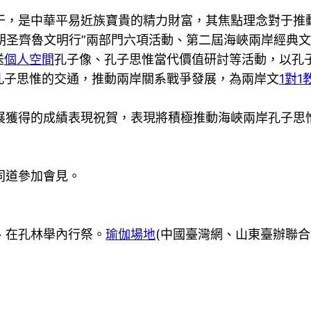
，是中華平易近族寶貴的精力財富，其焦點理念對于推
“朝圣齊魯文明行”兩部門六項活動、第二屆海峽兩岸經典
送
個人空間
孔子像、孔子思惟當代價值研討等活動，以孔
孔子思惟的交通，推動兩岸關系戰爭發展，為兩岸文
1對1
獲得的成績表現祝賀，表現將積極推動海峽兩岸孔子思
同道參加會見。
、在孔林舉內行祭。
瑜伽場地
(中國臺灣網、山東臺辦聯合