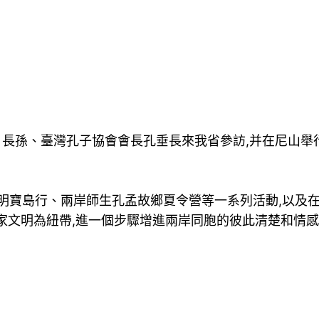
日長孫、臺灣孔子協會會長孔垂長來我省參訪,并在尼山舉
明寶島行、兩岸師生孔孟故鄉夏令營等一系列活動,以及
家文明為紐帶,進一個步驟增進兩岸同胞的彼此清楚和情感