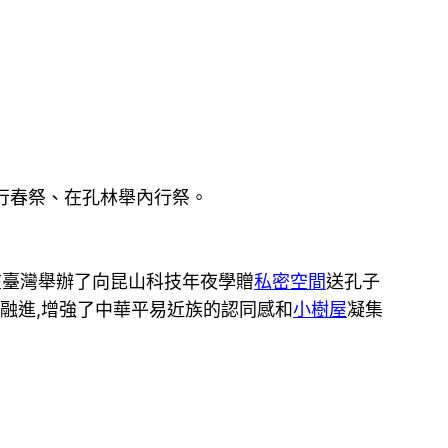
行春祭、在孔林舉內行祭。
在臺灣舉辦了向昆山科技年夜學贈
私密空間
送孔子
融進,增強了中華平易近族的認同感和
小樹屋
凝集