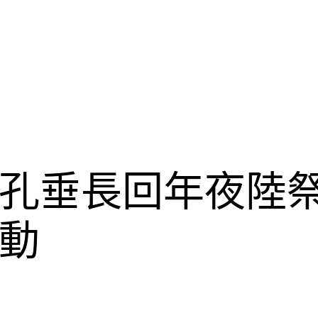
孔垂長回年夜陸
動