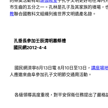
的祭奠活動有助
瑜伽教室
于孔子文明更好地在海內外
市生齒的五分之一。孔林是孔子及其家族的墳場，
教
聯合國教科文組織列進世界文明遺產名錄。
孔垂長參加壬辰清明墓祭禮
國民網2012-4-4
國民網濟寧8月13日電 8月10日至13日，
講座場
人應邀來曲阜參加孔子文明節交通周活動。
各級領導高度重視，對平安保衛任務提出了嚴格