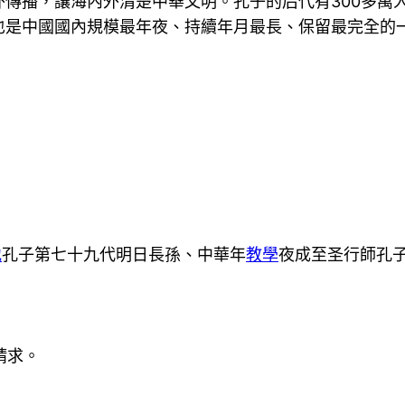
傳播，讓海內外清楚中華文明。孔子的后代有300多萬
也是中國國內規模最年夜、持續年月最長、保留最完全的
地
孔子第七十九代明日長孫、中華年
教學
夜成至圣行師孔
請求。