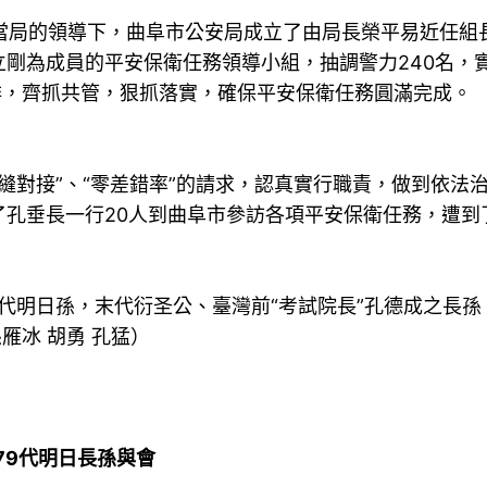
局的領導下，曲阜市公安局成立了由局長榮平易近任組
剛為成員的平安保衛任務領導小組，抽調警力240名，
排，齊抓共管，狠抓落實，確保平安保衛任務圓滿完成。
對接”、“零差錯率”的請求，認真實行職責，做到依法
了孔垂長一行20人到曲阜市參訪各項平安保衛任務，遭到
9代明日孫，末代衍圣公、臺灣前“考試院長”孔德成之長孫。
雁冰 胡勇 孔猛）
79代明日長孫與會